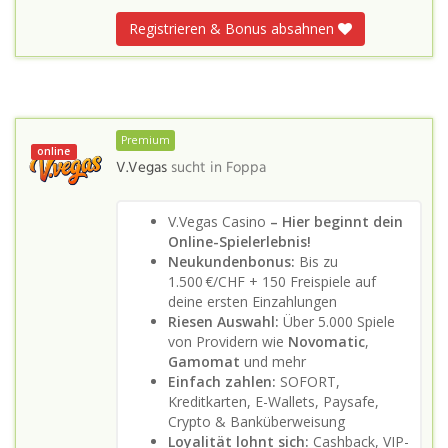
Registrieren & Bonus absahnen
Premium
online
V.Vegas
sucht in
Foppa
V.Vegas Casino
– Hier beginnt dein
Online-Spielerlebnis!
Neukundenbonus:
Bis zu
1.500 €/CHF + 150 Freispiele auf
deine ersten Einzahlungen
Riesen Auswahl:
Über 5.000 Spiele
von Providern wie
Novomatic
,
Gamomat
und mehr
Einfach zahlen:
SOFORT,
Kreditkarten, E-Wallets, Paysafe,
Crypto & Banküberweisung
Loyalität lohnt sich:
Cashback, VIP-