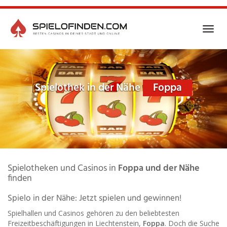
Skip
to
main
Toggl
content
navig
Spielothek in der Nähe
Foppa
Spielotheken und Casinos in
Foppa und der Nähe
finden
Spielo in der Nähe: Jetzt spielen und gewinnen!
Spielhallen und Casinos gehören zu den beliebtesten
Freizeitbeschäftigungen in Liechtenstein,
Foppa
. Doch die Suche