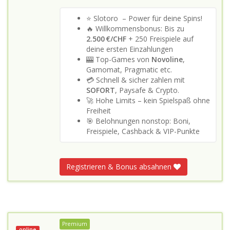
⭐ Slotoro – Power für deine Spins!
🔥 Willkommensbonus: Bis zu
2.500 €/CHF
+ 250 Freispiele auf
deine ersten Einzahlungen
🎰 Top-Games von
Novoline
,
Gamomat, Pragmatic etc.
💳 Schnell & sicher zahlen mit
SOFORT
, Paysafe & Crypto.
🚀 Hohe Limits – kein Spielspaß ohne
Freiheit
🎯 Belohnungen nonstop: Boni,
Freispiele, Cashback & VIP-Punkte
Registrieren & Bonus absahnen
Premium
online