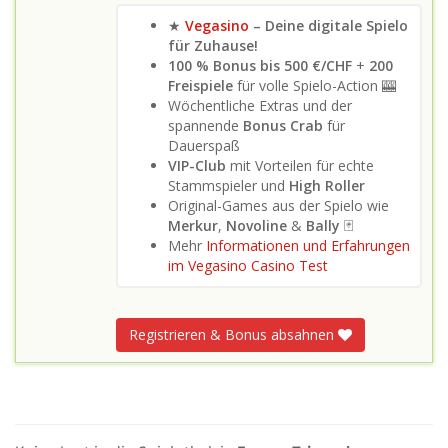
★
Vegasino
– Deine digitale Spielo
für Zuhause!
100 % Bonus bis 500 €/CHF
+
200
Freispiele
für volle Spielo-Action 🎰
Wöchentliche Extras und der
spannende
Bonus Crab
für
Dauerspaß
VIP-Club
mit Vorteilen für echte
Stammspieler und
High Roller
Original-Games aus der Spielo wie
Merkur
,
Novoline
&
Bally
🃏
Mehr
Informationen und Erfahrungen
im Vegasino Casino Test
Registrieren & Bonus absahnen