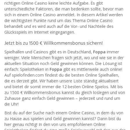
richtigen Online Casino keine leichte Aufgabe. Es gibt
unterschiedliche Faktoren, die man bedenken sollte, bevor man
sich in einem Online Casino anmeldet. In diesem Artikel werden
die wichtigsten Punkte rund um das Thema Online Casino
behandelt und es wird auch auf die Vor- und Nachteile des
Glücksspiels im Internet eingegangen.
Jetzt bis zu 1500 € Willkommensbonus sichern!
Spielhallen und Casinos gibt es in Deutschland,
Foppa
immer
weniger. Viele Menschen fragen sich jetzt, wo und wie sie in der
aktuellen Situation noch Geld gewinnen können. Die Lösung ist
einfach: Spielotheken in
Foppa
gibt es mittlerweile auch online!
Auf spielofinden.com findest du die besten Online Spielhallen,
die es derzeit gibt. Wir haben unsere Liste ständig aktualisiert
und bietet dir somit immer die 12 besten Online Spielos. Mit bis
zu 1500 € Willkommensbonus kannst du gleich loslegen und von
Zuhause ganz einfach Geld gewinnen – jederzeit und rund um
die Uhr!
Bist du auf der Suche nach einem Online Casino, in dem du von
zu Hause aus spielen und Geld gewinnen kannst? Dann bist du
hier genau richtig! In den von uns empfohlenen Online