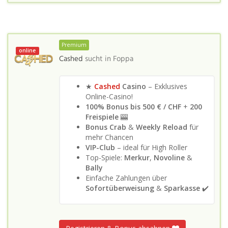
Premium
online
Cashed
sucht in
Foppa
★
Cashed
Casino
– Exklusives
Online-Casino!
100% Bonus bis 500 €
/ CHF
+
200
Freispiele
🎰
Bonus Crab
&
Weekly Reload
für
mehr Chancen
VIP-Club
– ideal für High Roller
Top-Spiele:
Merkur
,
Novoline
&
Bally
Einfache Zahlungen über
Sofortüberweisung
&
Sparkasse
✔️