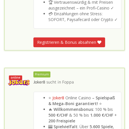
🏆 Vertrauenswürdig & mit Preisen
ausgezeichnet – ein Profi‑Casino ✓
💳 Einzahlungen ohne Stress:
SOFORT, Paysafecard oder Crypto ✓
Registrieren & Bonus absahnen
Premium
online
Joker8
sucht in
Foppa
⭐
Joker8
Online Casino
– Spielspaß
& Mega-Boni garantiert!
⭐
🔥
Willkommensbonus
: 100 % bis
500 €/CHF
& 50 % bis
1.000 €/CHF
+
200 Freispiele
🎰
Spielvielfalt
: Über
5.600 Spiele
,