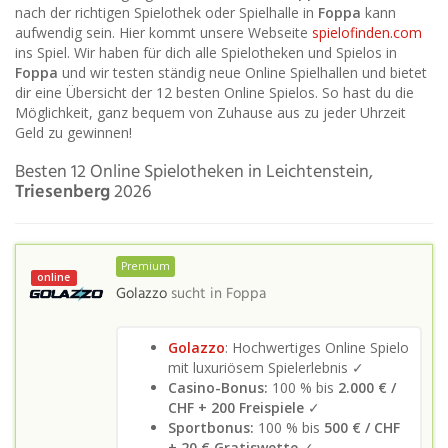
nach der richtigen Spielothek oder Spielhalle in
Foppa
kann
aufwendig sein. Hier kommt unsere Webseite
spielofinden.com
ins Spiel. Wir haben für dich alle Spielotheken und Spielos in
Foppa
und wir testen ständig neue Online Spielhallen und bietet
dir eine Übersicht der 12 besten Online Spielos. So hast du die
Möglichkeit, ganz bequem von Zuhause aus zu jeder Uhrzeit
Geld zu gewinnen!
Besten 12 Online Spielotheken in Leichtenstein,
Triesenberg
2026
Premium
online
Golazzo
sucht in
Foppa
Golazzo
: Hochwertiges Online Spielo
mit luxuriösem Spielerlebnis ✓
Casino-Bonus:
100 % bis
2.000 € /
CHF + 200 Freispiele
✓
Sportbonus:
100 % bis
500 € / CHF
+ 20 € Gratiswette
✓