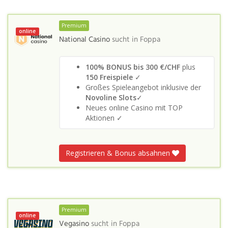
Premium
online
National Casino
sucht in
Foppa
100% BONUS bis 300 €/CHF
plus
150 Freispiele
✓
Großes Spieleangebot inklusive der
Novoline Slots
✓
Neues online Casino mit TOP
Aktionen ✓
Registrieren & Bonus absahnen
Premium
online
Vegasino
sucht in
Foppa