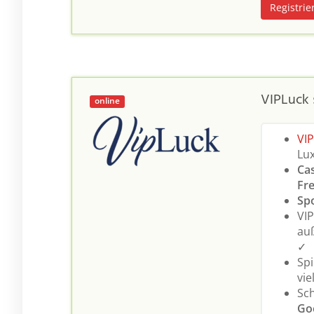
Registri
VIPLuck
online
VI
Lu
Ca
Fre
Sp
VIP
au
✓
Sp
vie
Sc
Go