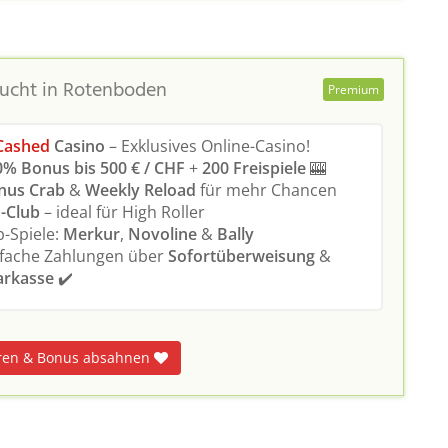
ucht in
Rotenboden
Premium
Cashed
Casino
– Exklusives Online-Casino!
0% Bonus bis 500 €
/ CHF
+
200 Freispiele
🎰
nus Crab
&
Weekly Reload
für mehr Chancen
-Club
– ideal für High Roller
-Spiele:
Merkur
,
Novoline
&
Bally
nfache Zahlungen über
Sofortüberweisung
&
arkasse
✔️
eren & Bonus absahnen