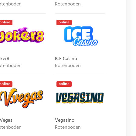
otenboden
Rotenboden
online
online
oker8
ICE Casino
otenboden
Rotenboden
online
online
.Vegas
Vegasino
otenboden
Rotenboden