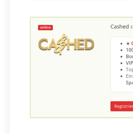
Cashed
s
online
★
10
Bo
VIP
Top
Ei
Sp
Registri