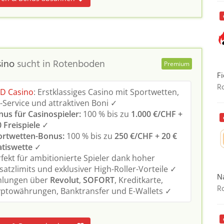
ino
sucht in
Rotenboden
Premium
Fi
R
D Casino
: Erstklassiges Casino mit Sportwetten,
-Service und attraktiven Boni ✓
us für Casinospieler:
100 % bis zu
1.000 €/CHF +
 Freispiele
✓
ortwetten-Bonus:
100 % bis zu
250 €/CHF + 20 €
atiswette
✓
fekt für ambitionierte Spieler dank hoher
satzlimits und exklusiver High-Roller-Vorteile ✓
N
hlungen über
Revolut
,
SOFORT
, Kreditkarte,
R
yptowährungen, Banktransfer und E-Wallets ✓