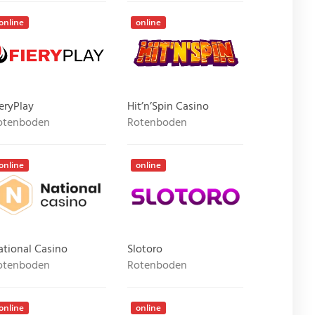
online
online
eryPlay
Hit’n’Spin Casino
otenboden
Rotenboden
online
online
ational Casino
Slotoro
otenboden
Rotenboden
online
online