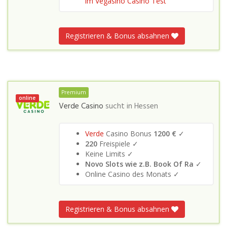
im Vegasino Casino Test
Registrieren & Bonus absahnen
Premium
online
Verde Casino
sucht in
Hessen
Verde
Casino Bonus
1200 €
✓
220
Freispiele ✓
Keine Limits ✓
Novo Slots wie z.B. Book Of Ra
✓
Online Casino des Monats ✓
Registrieren & Bonus absahnen