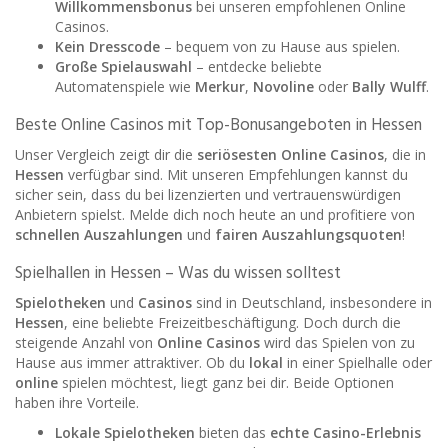
Willkommensbonus
bei unseren empfohlenen Online
Casinos.
Kein Dresscode
– bequem von zu Hause aus spielen.
Große Spielauswahl
– entdecke beliebte
Automatenspiele wie
Merkur
,
Novoline
oder
Bally Wulff
.
Beste Online Casinos mit Top-Bonusangeboten in Hessen
Unser Vergleich zeigt dir die
seriösesten Online Casinos
, die in
Hessen
verfügbar sind. Mit unseren Empfehlungen kannst du
sicher sein, dass du bei lizenzierten und vertrauenswürdigen
Anbietern spielst. Melde dich noch heute an und profitiere von
schnellen Auszahlungen
und
fairen Auszahlungsquoten
!
Spielhallen in Hessen – Was du wissen solltest
Spielotheken
und
Casinos
sind in Deutschland, insbesondere in
Hessen
, eine beliebte Freizeitbeschäftigung. Doch durch die
steigende Anzahl von
Online Casinos
wird das Spielen von zu
Hause aus immer attraktiver. Ob du
lokal
in einer Spielhalle oder
online
spielen möchtest, liegt ganz bei dir. Beide Optionen
haben ihre Vorteile.
Lokale Spielotheken
bieten das
echte Casino-Erlebnis