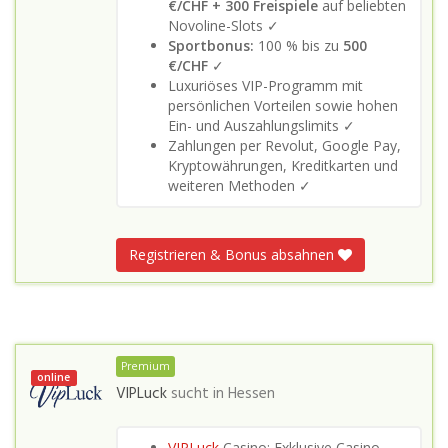
€/CHF + 300 Freispiele
auf beliebten
Novoline-Slots ✓
Sportbonus:
100 % bis zu
500
€/CHF
✓
Luxuriöses VIP-Programm mit
persönlichen Vorteilen sowie hohen
Ein- und Auszahlungslimits ✓
Zahlungen per Revolut, Google Pay,
Kryptowährungen, Kreditkarten und
weiteren Methoden ✓
Registrieren & Bonus absahnen
Premium
online
VIPLuck
sucht in
Hessen
VIPLuck
Casino: Exklusive Casino-