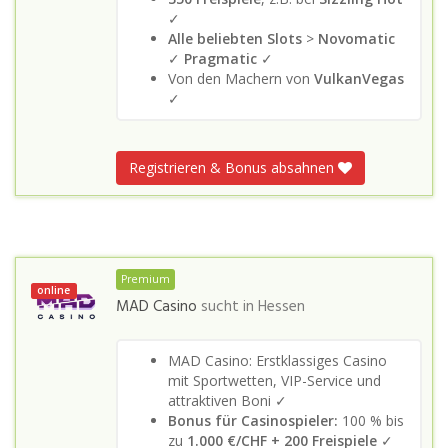
✓
Alle beliebten Slots
>
Novomatic
✓
Pragmatic
✓
Von den Machern von
VulkanVegas
✓
Registrieren & Bonus absahnen
Premium
online
MAD Casino
sucht in
Hessen
MAD Casino: Erstklassiges Casino
mit Sportwetten, VIP-Service und
attraktiven Boni ✓
Bonus für Casinospieler:
100 % bis
zu
1.000 €/CHF + 200 Freispiele
✓