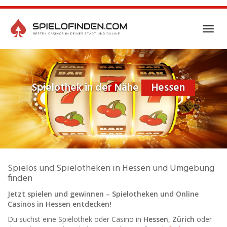
Skip
to
main
Toggl
content
navig
Spielothek in der Nähe
Hessen
Spielos und Spielotheken in Hessen und Umgebung
finden
Jetzt spielen und gewinnen – Spielotheken und Online
Casinos in Hessen entdecken!
Du suchst eine Spielothek oder Casino in
Hessen
,
Zürich
oder