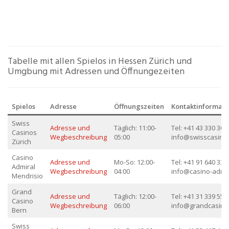
Tabelle mit allen Spielos in Hessen Zürich und
Umgbung mit Adressen und Öffnungezeiten
Spielos
Adresse
Öffnungszeiten
Kontaktinformati
Swiss
Adresse und
Täglich: 11:00-
Tel: +41 43 330 30 3
Casinos
Wegbeschreibung
05:00
info@swisscasino
Zürich
Casino
Adresse und
Mo-So: 12:00-
Tel: +41 91 640 33 3
Admiral
Wegbeschreibung
04:00
info@casino-admir
Mendrisio
Grand
Adresse und
Täglich: 12:00-
Tel: +41 31 339 55 5
Casino
Wegbeschreibung
06:00
info@grandcasino
Bern
Swiss