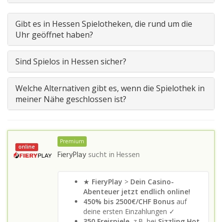
Gibt es in Hessen Spielotheken, die rund um die
Uhr geöffnet haben?
Sind Spielos in Hessen sicher?
Welche Alternativen gibt es, wenn die Spielothek in
meiner Nähe geschlossen ist?
Premium
online
FieryPlay
sucht in
Hessen
★
FieryPlay
>
Dein Casino-
Abenteuer jetzt endlich online!
450% bis 2500€/CHF Bonus
auf
deine ersten Einzahlungen ✓
350 Freispiele
, z.B. bei
Sizzling Hot