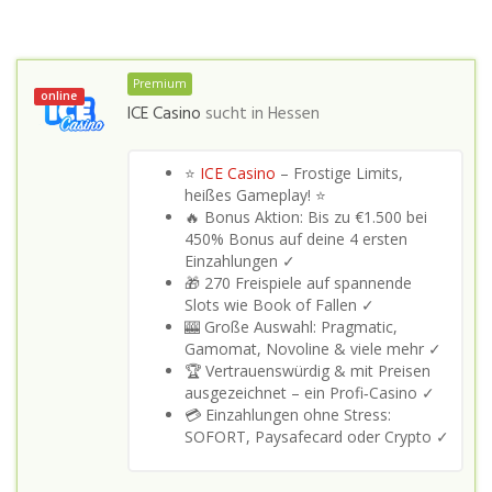
Premium
online
ICE Casino
sucht in
Hessen
⭐
ICE Casino
– Frostige Limits,
heißes Gameplay! ⭐
🔥 Bonus Aktion: Bis zu €1.500 bei
450% Bonus auf deine 4 ersten
Einzahlungen ✓
🎁 270 Freispiele auf spannende
Slots wie Book of Fallen ✓
🎰 Große Auswahl: Pragmatic,
Gamomat, Novoline & viele mehr ✓
🏆 Vertrauenswürdig & mit Preisen
ausgezeichnet – ein Profi‑Casino ✓
💳 Einzahlungen ohne Stress:
SOFORT, Paysafecard oder Crypto ✓