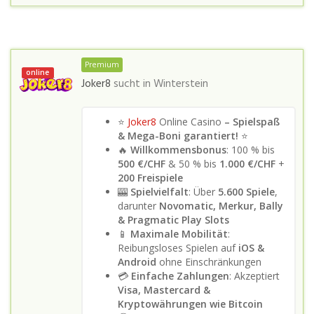
Premium
online
Joker8
sucht in
Winterstein
⭐
Joker8
Online Casino
– Spielspaß
& Mega-Boni garantiert!
⭐
🔥
Willkommensbonus
: 100 % bis
500 €/CHF
& 50 % bis
1.000 €/CHF
+
200 Freispiele
🎰
Spielvielfalt
: Über
5.600 Spiele
,
darunter
Novomatic, Merkur, Bally
& Pragmatic Play Slots
📱
Maximale Mobilität
:
Reibungsloses Spielen auf
iOS &
Android
ohne Einschränkungen
💳
Einfache Zahlungen
: Akzeptiert
Visa, Mastercard &
Kryptowährungen wie Bitcoin