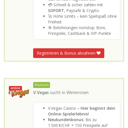
💳 Schnell & sicher zahlen mit
SOFORT
, Paysafe & Crypto.
🚀 Hohe Limits – kein Spielspaß ohne
Freiheit
🎯 Belohnungen nonstop: Boni,
Freispiele, Cashback & VIP-Punkte
Registrieren & Bonus absahnen
Premium
online
V.Vegas
sucht in
Winterstein
V.Vegas Casino
– Hier beginnt dein
Online-Spielerlebnis!
Neukundenbonus:
Bis zu
1.500 €/CHF + 150 Freispiele auf