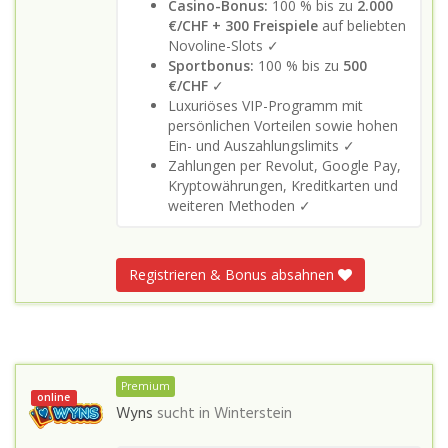
Casino-Bonus:
100 % bis zu
2.000
€/CHF + 300 Freispiele
auf beliebten
Novoline-Slots ✓
Sportbonus:
100 % bis zu
500
€/CHF
✓
Luxuriöses VIP-Programm mit
persönlichen Vorteilen sowie hohen
Ein- und Auszahlungslimits ✓
Zahlungen per Revolut, Google Pay,
Kryptowährungen, Kreditkarten und
weiteren Methoden ✓
Registrieren & Bonus absahnen
Premium
online
Wyns
sucht in
Winterstein