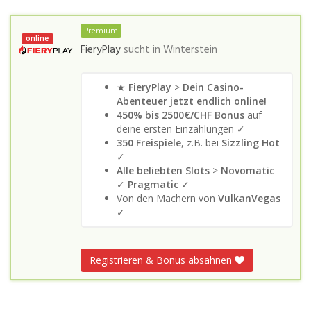
Premium
online
FieryPlay
sucht in
Winterstein
★
FieryPlay
>
Dein Casino-
Abenteuer jetzt endlich online!
450% bis 2500€/CHF Bonus
auf
deine ersten Einzahlungen ✓
350 Freispiele
, z.B. bei
Sizzling Hot
✓
Alle beliebten Slots
>
Novomatic
✓
Pragmatic
✓
Von den Machern von
VulkanVegas
✓
Registrieren & Bonus absahnen