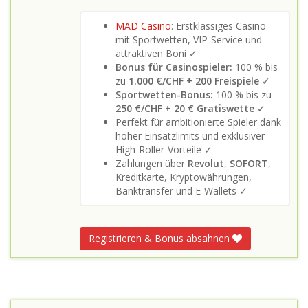
MAD Casino
: Erstklassiges Casino
mit Sportwetten, VIP-Service und
attraktiven Boni ✓
Bonus für Casinospieler:
100 % bis
zu
1.000 €/CHF + 200 Freispiele
✓
Sportwetten-Bonus:
100 % bis zu
250 €/CHF + 20 € Gratiswette
✓
Perfekt für ambitionierte Spieler dank
hoher Einsatzlimits und exklusiver
High-Roller-Vorteile ✓
Zahlungen über
Revolut
,
SOFORT
,
Kreditkarte, Kryptowährungen,
Banktransfer und E-Wallets ✓
Registrieren & Bonus absahnen