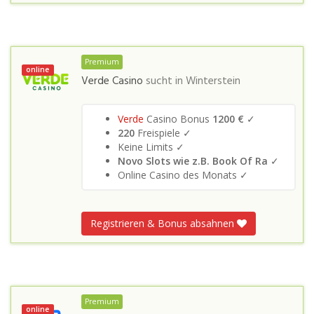
Premium
online
Verde Casino
sucht in
Winterstein
Verde
Casino Bonus
1200 €
✓
220
Freispiele ✓
Keine Limits ✓
Novo Slots wie z.B. Book Of Ra
✓
Online Casino des Monats ✓
Registrieren & Bonus absahnen
Premium
online