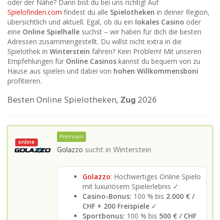
oder der Nähe? Dann bist du bei uns richtig! Auf
Spielofinden.com
findest du alle
Spielotheken
in deiner Region,
übersichtlich und aktuell. Egal, ob du ein
lokales Casino
oder
eine
Online Spielhalle
suchst – wir haben für dich die besten
Adressen zusammengestellt. Du willst nicht extra in die
Spielothek in
Winterstein
fahren? Kein Problem! Mit unseren
Empfehlungen für
Online Casinos
kannst du bequem von zu
Hause aus spielen und dabei von
hohen Willkommensboni
profitieren.
Besten Online Spielotheken,
Zug
2026
Premium
online
Golazzo
sucht in
Winterstein
Golazzo
: Hochwertiges Online Spielo
mit luxuriösem Spielerlebnis ✓
Casino-Bonus:
100 % bis
2.000 € /
CHF + 200 Freispiele
✓
Sportbonus:
100 % bis
500 € / CHF