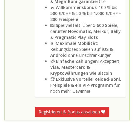
& Mega-Boni garantiert!
⭐
🔥
Willkommensbonus
: 100 % bis
500 €/CHF
& 50 % bis
1.000 €/CHF
+
200 Freispiele
🎰
Spielvielfalt
: Über
5.600 Spiele
,
darunter
Novomatic, Merkur, Bally
& Pragmatic Play Slots
📱
Maximale Mobilität
:
Reibungsloses Spielen auf
iOS &
Android
ohne Einschränkungen
💳
Einfache Zahlungen
: Akzeptiert
Visa, Mastercard &
Kryptowährungen wie Bitcoin
🏆
Exklusive Vorteile
:
Reload-Boni,
Freispiele & ein VIP-Programm
für
noch mehr Gewinne!
Registrieren & Bonus absahnen