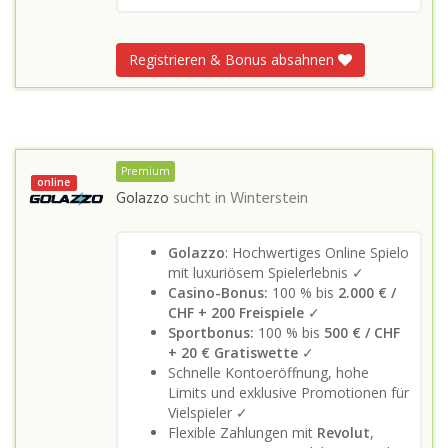
Registrieren & Bonus absahnen
Premium
online
Golazzo
sucht in
Winterstein
Golazzo
: Hochwertiges Online Spielo
mit luxuriösem Spielerlebnis ✓
Casino-Bonus:
100 % bis
2.000 € /
CHF + 200 Freispiele
✓
Sportbonus:
100 % bis
500 € / CHF
+ 20 € Gratiswette
✓
Schnelle Kontoeröffnung, hohe
Limits und exklusive Promotionen für
Vielspieler ✓
Flexible Zahlungen mit
Revolut
,