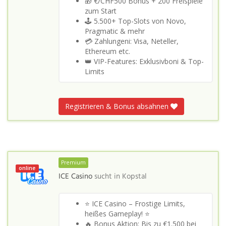
🎁 €/CHF500 Bonus + 200 Freispiele
zum Start
🕹️ 5.500+ Top-Slots von Novo,
Pragmatic & mehr
💳 Zahlungeni: Visa, Neteller,
Ethereum etc.
👑 VIP-Features: Exklusivboni & Top-
Limits
Registrieren & Bonus absahnen
Premium
online
ICE Casino
sucht in
Kopstal
⭐ ICE Casino – Frostige Limits,
heißes Gameplay! ⭐
🔥 Bonus Aktion: Bis zu €1.500 bei