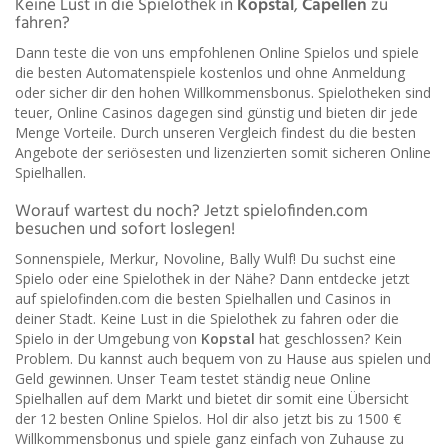
Keine Lust in die Spielothek in
Kopstal
,
Capellen
zu
fahren?
Dann teste die von uns empfohlenen Online Spielos und spiele
die besten Automatenspiele kostenlos und ohne Anmeldung
oder sicher dir den hohen Willkommensbonus. Spielotheken sind
teuer, Online Casinos dagegen sind günstig und bieten dir jede
Menge Vorteile. Durch unseren Vergleich findest du die besten
Angebote der seriösesten und lizenzierten somit sicheren Online
Spielhallen.
Worauf wartest du noch? Jetzt spielofinden.com
besuchen und sofort loslegen!
Sonnenspiele, Merkur, Novoline, Bally Wulf! Du suchst eine
Spielo oder eine Spielothek in der Nähe? Dann entdecke jetzt
auf spielofinden.com die besten Spielhallen und Casinos in
deiner Stadt. Keine Lust in die Spielothek zu fahren oder die
Spielo in der Umgebung von
Kopstal
hat geschlossen? Kein
Problem. Du kannst auch bequem von zu Hause aus spielen und
Geld gewinnen. Unser Team testet ständig neue Online
Spielhallen auf dem Markt und bietet dir somit eine Übersicht
der 12 besten Online Spielos. Hol dir also jetzt bis zu 1500 €
Willkommensbonus und spiele ganz einfach von Zuhause zu