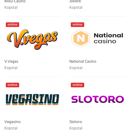
MAD Casino
Joker8
Kopstal
Kopstal
online
online
V.Vegas
National Casino
Kopstal
Kopstal
online
online
Vegasino
Slotoro
Kopstal
Kopstal