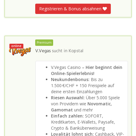
Registrieren & Bonus absahnen
Premium
online
V.Vegas
sucht in
Kopstal
V.Vegas Casino
– Hier beginnt dein
Online-Spielerlebnis!
Neukundenbonus:
Bis zu
1.500 €/CHF + 150 Freispiele auf
deine ersten Einzahlungen
Riesen Auswahl:
Über 5.000 Spiele
von Providern wie
Novomatic
,
Gamomat
und mehr
Einfach zahlen:
SOFORT,
Kreditkarten, E-Wallets, Paysafe,
Crypto & Banküberweisung
Loyalität lohnt sich:
Cashback, VIP-