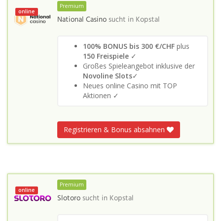
Premium
online
National Casino
sucht in
Kopstal
100% BONUS bis 300 €/CHF
plus
150 Freispiele
✓
Großes Spieleangebot inklusive der
Novoline Slots
✓
Neues online Casino mit TOP
Aktionen ✓
Registrieren & Bonus absahnen
Premium
online
Slotoro
sucht in
Kopstal