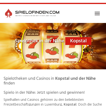
Skip
to
main
Toggl
content
navig
Spielothek in der Nähe
Kopstal
Spielotheken und Casinos in
Kopstal und der Nähe
finden
Spielo in der Nähe: Jetzt spielen und gewinnen!
Spielhallen und Casinos gehören zu den beliebtesten
Freizeitbeschäftigungen in Luxemburg,
Kopstal
. Doch die Suche