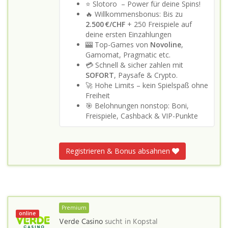
⭐ Slotoro – Power für deine Spins!
🔥 Willkommensbonus: Bis zu
2.500 €/CHF
+ 250 Freispiele auf
deine ersten Einzahlungen
🎰 Top-Games von
Novoline
,
Gamomat, Pragmatic etc.
💳 Schnell & sicher zahlen mit
SOFORT
, Paysafe & Crypto.
🚀 Hohe Limits – kein Spielspaß ohne
Freiheit
🎯 Belohnungen nonstop: Boni,
Freispiele, Cashback & VIP-Punkte
Registrieren & Bonus absahnen
Premium
online
Verde Casino
sucht in
Kopstal