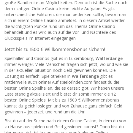
große Bandbreite an Möglichkeiten. Dennoch ist die Suche nach
dem richtigen Online Casino keine leichte Aufgabe. Es gibt
unterschiedliche Faktoren, die man bedenken sollte, bevor man
sich in einem Online Casino anmeldet. In diesem Artikel werden
die wichtigsten Punkte rund um das Thema Online Casino
behandelt und es wird auch auf die Vor- und Nachteile des
Glücksspiels im Internet eingegangen.
Jetzt bis zu 1500 € Willkommensbonus sichern!
Spielhallen und Casinos gibt es in Luxembourg,
Walferdange
immer weniger. Viele Menschen fragen sich jetzt, wo und wie sie
in der aktuellen Situation noch Geld gewinnen können. Die
Lösung ist einfach: Spielotheken in
Walferdange
gibt es
mittlerweile auch online! Auf spielofinden.com findest du die
besten Online Spielhallen, die es derzeit gibt. Wir haben unsere
Liste ständig aktualisiert und bietet dir somit immer die 12
besten Online Spielos. Mit bis zu 1500 € Willkommensbonus
kannst du gleich loslegen und von Zuhause ganz einfach Geld
gewinnen – jederzeit und rund um die Uhr!
Bist du auf der Suche nach einem Online Casino, in dem du von
zu Hause aus spielen und Geld gewinnen kannst? Dann bist du
hier genau richtig! In den von uns empfohlenen Online