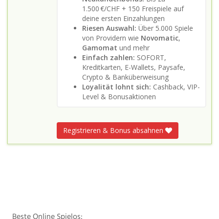
1.500 €/CHF + 150 Freispiele auf
deine ersten Einzahlungen
Riesen Auswahl:
Über 5.000 Spiele
von Providern wie
Novomatic
,
Gamomat
und mehr
Einfach zahlen:
SOFORT,
Kreditkarten, E-Wallets, Paysafe,
Crypto & Banküberweisung
Loyalität lohnt sich:
Cashback, VIP-
Level & Bonusaktionen
Registrieren & Bonus absahnen
Beste Online Spielos: