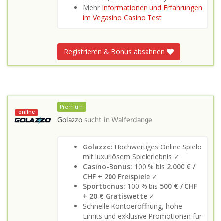
Mehr
Informationen und Erfahrungen
im Vegasino Casino Test
Registrieren & Bonus absahnen
Premium
online
Golazzo
sucht in
Walferdange
Golazzo
: Hochwertiges Online Spielo
mit luxuriösem Spielerlebnis ✓
Casino-Bonus:
100 % bis
2.000 € /
CHF + 200 Freispiele
✓
Sportbonus:
100 % bis
500 € / CHF
+ 20 € Gratiswette
✓
Schnelle Kontoeröffnung, hohe
Limits und exklusive Promotionen für