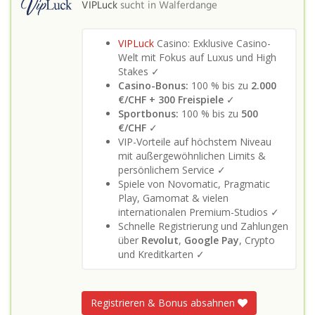
VIPLuck
sucht in
Walferdange
VIPLuck
Casino: Exklusive Casino-
Welt mit Fokus auf Luxus und High
Stakes ✓
Casino-Bonus:
100 % bis zu
2.000
€/CHF + 300 Freispiele
✓
Sportbonus:
100 % bis zu
500
€/CHF
✓
VIP-Vorteile auf höchstem Niveau
mit außergewöhnlichen Limits &
persönlichem Service ✓
Spiele von Novomatic, Pragmatic
Play, Gamomat & vielen
internationalen Premium-Studios ✓
Schnelle Registrierung und Zahlungen
über
Revolut
,
Google Pay
, Crypto
und Kreditkarten ✓
Registrieren & Bonus absahnen