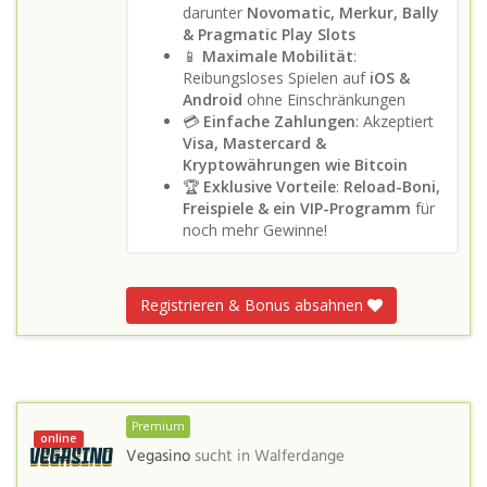
darunter
Novomatic, Merkur, Bally
& Pragmatic Play Slots
📱
Maximale Mobilität
:
Reibungsloses Spielen auf
iOS &
Android
ohne Einschränkungen
💳
Einfache Zahlungen
: Akzeptiert
Visa, Mastercard &
Kryptowährungen wie Bitcoin
🏆
Exklusive Vorteile
:
Reload-Boni,
Freispiele & ein VIP-Programm
für
noch mehr Gewinne!
Registrieren & Bonus absahnen
Premium
online
Vegasino
sucht in
Walferdange