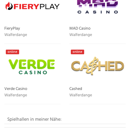
FieryPlay
MAD Casino
Walferdange
Walferdange
online
online
Verde Casino
Cashed
Walferdange
Walferdange
Spielhallen in meiner Nähe: