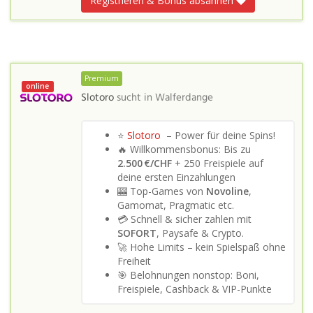
Registrieren & Bonus absahnen
Premium
online
Slotoro
sucht in
Walferdange
⭐
Slotoro
– Power für deine Spins!
🔥 Willkommensbonus: Bis zu
2.500 €/CHF
+ 250 Freispiele auf
deine ersten Einzahlungen
🎰 Top-Games von
Novoline
,
Gamomat, Pragmatic etc.
💳 Schnell & sicher zahlen mit
SOFORT
, Paysafe & Crypto.
🚀 Hohe Limits – kein Spielspaß ohne
Freiheit
🎯 Belohnungen nonstop: Boni,
Freispiele, Cashback & VIP-Punkte