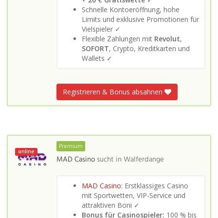
Schnelle Kontoeröffnung, hohe
Limits und exklusive Promotionen für
Vielspieler ✓
Flexible Zahlungen mit
Revolut
,
SOFORT
, Crypto, Kreditkarten und
Wallets ✓
Registrieren & Bonus absahnen
Premium
online
MAD Casino
sucht in
Walferdange
MAD Casino
: Erstklassiges Casino
mit Sportwetten, VIP-Service und
attraktiven Boni ✓
Bonus für Casinospieler:
100 % bis