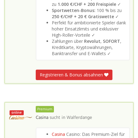
zu
1.000 €/CHF + 200 Freispiele
✓
Sportwetten-Bonus:
100 % bis zu
250 €/CHF + 20 € Gratiswette
✓
Perfekt für ambitionierte Spieler dank
hoher Einsatzlimits und exklusiver
High-Roller-Vorteile ✓
Zahlungen über
Revolut
,
SOFORT
,
Kreditkarte, Kryptowährungen,
Banktransfer und E-Wallets ✓
Registrieren & Bonus absahnen
Premium
online
Casina
sucht in
Walferdange
Casina
Casino: Das Premium-Ziel für