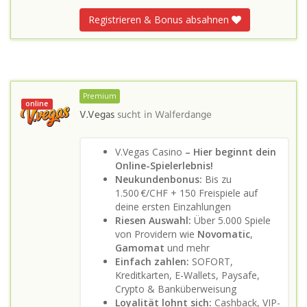
Registrieren & Bonus absahnen
Premium
online
V.Vegas
sucht in
Walferdange
V.Vegas Casino
– Hier beginnt dein
Online-Spielerlebnis!
Neukundenbonus:
Bis zu
1.500 €/CHF + 150 Freispiele auf
deine ersten Einzahlungen
Riesen Auswahl:
Über 5.000 Spiele
von Providern wie
Novomatic
,
Gamomat
und mehr
Einfach zahlen:
SOFORT,
Kreditkarten, E-Wallets, Paysafe,
Crypto & Banküberweisung
Loyalität lohnt sich:
Cashback, VIP-