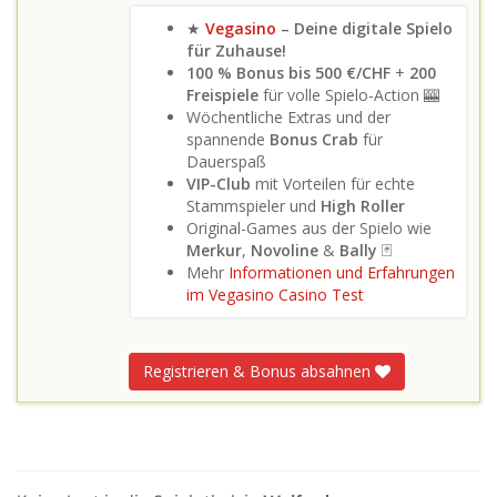
★
Vegasino
– Deine digitale Spielo
für Zuhause!
100 % Bonus bis 500 €/CHF
+
200
Freispiele
für volle Spielo-Action 🎰
Wöchentliche Extras und der
spannende
Bonus Crab
für
Dauerspaß
VIP-Club
mit Vorteilen für echte
Stammspieler und
High Roller
Original-Games aus der Spielo wie
Merkur
,
Novoline
&
Bally
🃏
Mehr
Informationen und Erfahrungen
im Vegasino Casino Test
Registrieren & Bonus absahnen