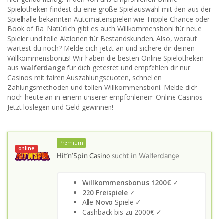
Spielotheken findest du eine große Spielauswahl mit den aus der
Spielhalle bekannten Automatenspielen wie Tripple Chance oder
Book of Ra. Natürlich gibt es auch Willkommensboni für neue
Spieler und tolle Aktionen für Bestandskunden. Also, worauf
wartest du noch? Melde dich jetzt an und sichere dir deinen
Willkommensbonus!
Wir haben die besten Online Spielotheken
aus
Walferdange
für dich getestet und empfehlen dir nur
Casinos mit fairen Auszahlungsquoten, schnellen
Zahlungsmethoden und tollen Willkommensboni. Melde dich
noch heute an in einem unserer empfohlenem Online Casinos –
Jetzt loslegen und Geld gewinnen!
Premium
online
Hit’n’Spin Casino
sucht in
Walferdange
Willkommensbonus 1200€
✓
220 Freispiele
✓
Alle
Novo
Spiele ✓
Cashback bis zu 2000€ ✓