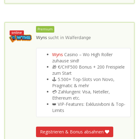
Premium
online
Wyns
sucht in
Walferdange
Wyns
Casino – Wo High Roller
zuhause sind!
🎁 €/CHF500 Bonus + 200 Freispiele
zum Start
🕹️ 5.500+ Top-Slots von Novo,
Pragmatic & mehr
💳 Zahlungeni: Visa, Neteller,
Ethereum etc.
👑 VIP-Features: Exklusivboni & Top-
Limits
Registrieren & Bonus absahnen