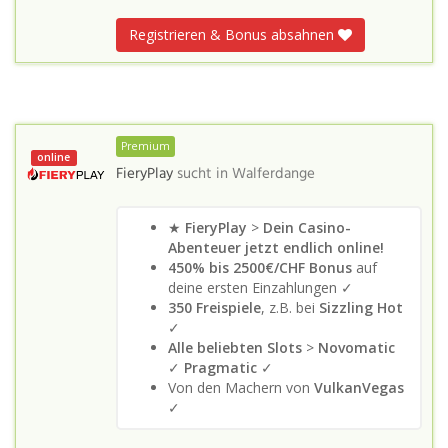
Registrieren & Bonus absahnen
Premium
online
FieryPlay
sucht in
Walferdange
★
FieryPlay
>
Dein Casino-
Abenteuer jetzt endlich online!
450% bis 2500€/CHF Bonus
auf
deine ersten Einzahlungen ✓
350 Freispiele
, z.B. bei
Sizzling Hot
✓
Alle beliebten Slots
>
Novomatic
✓
Pragmatic
✓
Von den Machern von
VulkanVegas
✓