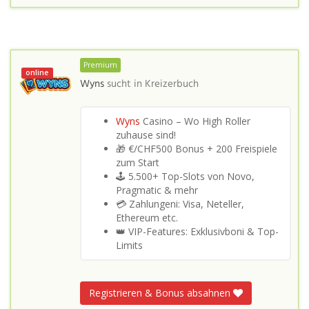
Premium
online
Wyns
sucht in
Kreizerbuch
Wyns
Casino – Wo High Roller
zuhause sind!
🎁 €/CHF500 Bonus + 200 Freispiele
zum Start
🕹️ 5.500+ Top-Slots von Novo,
Pragmatic & mehr
💳 Zahlungeni: Visa, Neteller,
Ethereum etc.
👑 VIP-Features: Exklusivboni & Top-
Limits
Registrieren & Bonus absahnen