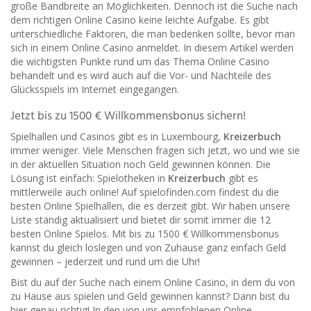
große Bandbreite an Möglichkeiten. Dennoch ist die Suche nach
dem richtigen Online Casino keine leichte Aufgabe. Es gibt
unterschiedliche Faktoren, die man bedenken sollte, bevor man
sich in einem Online Casino anmeldet. In diesem Artikel werden
die wichtigsten Punkte rund um das Thema Online Casino
behandelt und es wird auch auf die Vor- und Nachteile des
Glücksspiels im Internet eingegangen.
Jetzt bis zu 1500 € Willkommensbonus sichern!
Spielhallen und Casinos gibt es in Luxembourg,
Kreizerbuch
immer weniger. Viele Menschen fragen sich jetzt, wo und wie sie
in der aktuellen Situation noch Geld gewinnen können. Die
Lösung ist einfach: Spielotheken in
Kreizerbuch
gibt es
mittlerweile auch online! Auf spielofinden.com findest du die
besten Online Spielhallen, die es derzeit gibt. Wir haben unsere
Liste ständig aktualisiert und bietet dir somit immer die 12
besten Online Spielos. Mit bis zu 1500 € Willkommensbonus
kannst du gleich loslegen und von Zuhause ganz einfach Geld
gewinnen – jederzeit und rund um die Uhr!
Bist du auf der Suche nach einem Online Casino, in dem du von
zu Hause aus spielen und Geld gewinnen kannst? Dann bist du
hier genau richtig! In den von uns empfohlenen Online