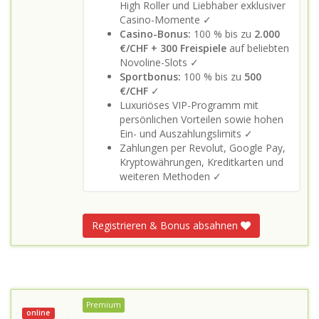
High Roller und Liebhaber exklusiver
Casino-Momente ✓
Casino-Bonus:
100 % bis zu
2.000
€/CHF + 300 Freispiele
auf beliebten
Novoline-Slots ✓
Sportbonus:
100 % bis zu
500
€/CHF
✓
Luxuriöses VIP-Programm mit
persönlichen Vorteilen sowie hohen
Ein- und Auszahlungslimits ✓
Zahlungen per Revolut, Google Pay,
Kryptowährungen, Kreditkarten und
weiteren Methoden ✓
Registrieren & Bonus absahnen
Premium
online