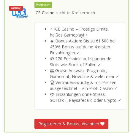
Premium
online
ICE Casino
sucht in
Kreizerbuch
⭐ ICE Casino – Frostige Limits,
heißes Gameplay! ⭐
🔥 Bonus Aktion: Bis zu €1.500 bei
450% Bonus auf deine 4 ersten
Einzahlungen ✓
🎁 270 Freispiele auf spannende
Slots wie Book of Fallen ✓
🎰 Große Auswahl: Pragmatic,
Gamomat, Novoline & viele mehr ✓
🏆 Vertrauenswürdig & mit Preisen
ausgezeichnet – ein Profi‑Casino ✓
💳 Einzahlungen ohne Stress:
SOFORT, Paysafecard oder Crypto ✓
Registrieren & Bonus absahnen