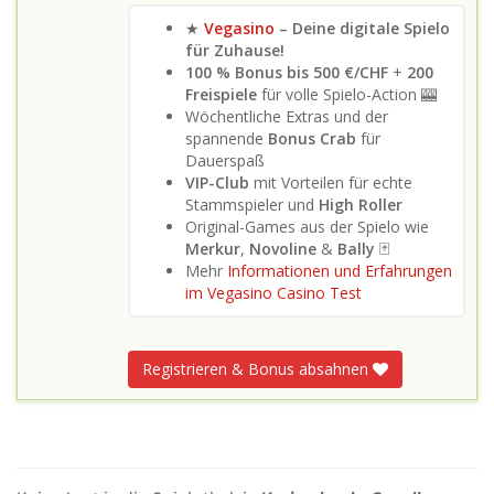
★
Vegasino
– Deine digitale Spielo
für Zuhause!
100 % Bonus bis 500 €/CHF
+
200
Freispiele
für volle Spielo-Action 🎰
Wöchentliche Extras und der
spannende
Bonus Crab
für
Dauerspaß
VIP-Club
mit Vorteilen für echte
Stammspieler und
High Roller
Original-Games aus der Spielo wie
Merkur
,
Novoline
&
Bally
🃏
Mehr
Informationen und Erfahrungen
im Vegasino Casino Test
Registrieren & Bonus absahnen