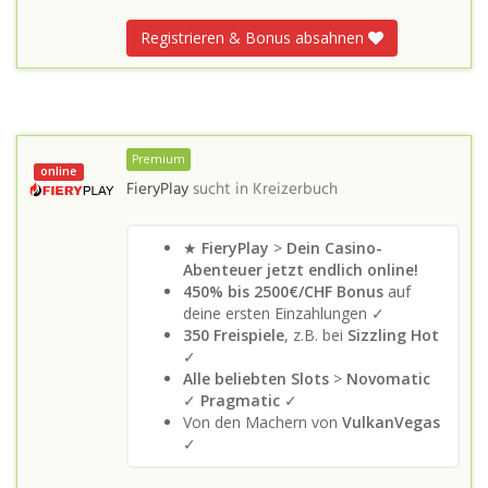
Registrieren & Bonus absahnen
Premium
online
FieryPlay
sucht in
Kreizerbuch
★
FieryPlay
>
Dein Casino-
Abenteuer jetzt endlich online!
450% bis 2500€/CHF Bonus
auf
deine ersten Einzahlungen ✓
350 Freispiele
, z.B. bei
Sizzling Hot
✓
Alle beliebten Slots
>
Novomatic
✓
Pragmatic
✓
Von den Machern von
VulkanVegas
✓