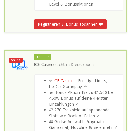
Level & Bonusaktionen
Registrieren & Bonus absahnen
Premium
online
ICE Casino
sucht in
Kreizerbuch
⭐
ICE Casino
– Frostige Limits,
heißes Gameplay! ⭐
🔥 Bonus Aktion: Bis zu €1.500 bei
450% Bonus auf deine 4 ersten
Einzahlungen ✓
🎁 270 Freispiele auf spannende
Slots wie Book of Fallen ✓
🎰 Große Auswahl: Pragmatic,
Gamomat, Novoline & viele mehr ✓