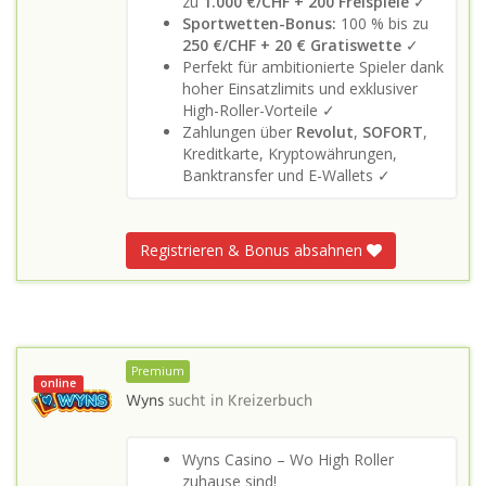
zu
1.000 €/CHF + 200 Freispiele
✓
Sportwetten-Bonus:
100 % bis zu
250 €/CHF + 20 € Gratiswette
✓
Perfekt für ambitionierte Spieler dank
hoher Einsatzlimits und exklusiver
High-Roller-Vorteile ✓
Zahlungen über
Revolut
,
SOFORT
,
Kreditkarte, Kryptowährungen,
Banktransfer und E-Wallets ✓
Registrieren & Bonus absahnen
Premium
online
Wyns
sucht in
Kreizerbuch
Wyns Casino – Wo High Roller
zuhause sind!