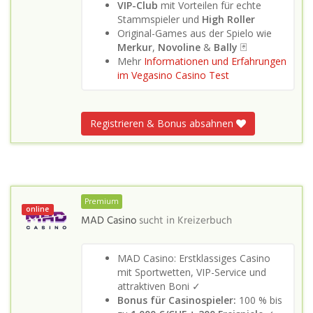
VIP-Club
mit Vorteilen für echte
Stammspieler und
High Roller
Original-Games aus der Spielo wie
Merkur
,
Novoline
&
Bally
🃏
Mehr
Informationen und Erfahrungen
im Vegasino Casino Test
Registrieren & Bonus absahnen
Premium
online
MAD Casino
sucht in
Kreizerbuch
MAD Casino: Erstklassiges Casino
mit Sportwetten, VIP-Service und
attraktiven Boni ✓
Bonus für Casinospieler:
100 % bis