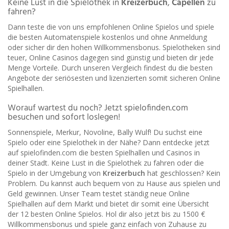
Keine Lust in die Spielothek in
Kreizerbuch
,
Capellen
zu
fahren?
Dann teste die von uns empfohlenen Online Spielos und spiele
die besten Automatenspiele kostenlos und ohne Anmeldung
oder sicher dir den hohen Willkommensbonus. Spielotheken sind
teuer, Online Casinos dagegen sind günstig und bieten dir jede
Menge Vorteile. Durch unseren Vergleich findest du die besten
Angebote der seriösesten und lizenzierten somit sicheren Online
Spielhallen.
Worauf wartest du noch? Jetzt spielofinden.com
besuchen und sofort loslegen!
Sonnenspiele, Merkur, Novoline, Bally Wulf! Du suchst eine
Spielo oder eine Spielothek in der Nähe? Dann entdecke jetzt
auf spielofinden.com die besten Spielhallen und Casinos in
deiner Stadt. Keine Lust in die Spielothek zu fahren oder die
Spielo in der Umgebung von
Kreizerbuch
hat geschlossen? Kein
Problem. Du kannst auch bequem von zu Hause aus spielen und
Geld gewinnen. Unser Team testet ständig neue Online
Spielhallen auf dem Markt und bietet dir somit eine Übersicht
der 12 besten Online Spielos. Hol dir also jetzt bis zu 1500 €
Willkommensbonus und spiele ganz einfach von Zuhause zu