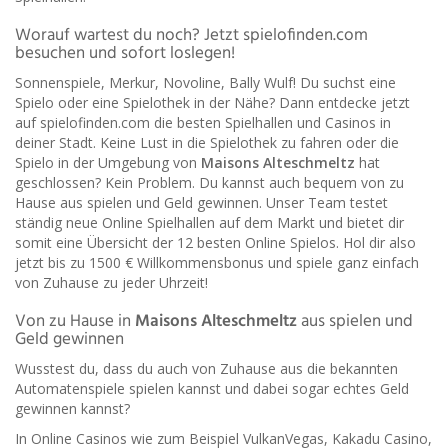
Worauf wartest du noch? Jetzt spielofinden.com
besuchen und sofort loslegen!
Sonnenspiele, Merkur, Novoline, Bally Wulf! Du suchst eine
Spielo oder eine Spielothek in der Nähe? Dann entdecke jetzt
auf spielofinden.com die besten Spielhallen und Casinos in
deiner Stadt. Keine Lust in die Spielothek zu fahren oder die
Spielo in der Umgebung von
Maisons Alteschmeltz
hat
geschlossen? Kein Problem. Du kannst auch bequem von zu
Hause aus spielen und Geld gewinnen. Unser Team testet
ständig neue Online Spielhallen auf dem Markt und bietet dir
somit eine Übersicht der 12 besten Online Spielos. Hol dir also
jetzt bis zu 1500 € Willkommensbonus und spiele ganz einfach
von Zuhause zu jeder Uhrzeit!
Von zu Hause in
Maisons Alteschmeltz
aus spielen und
Geld gewinnen
Wusstest du, dass du auch von Zuhause aus die bekannten
Automatenspiele spielen kannst und dabei sogar echtes Geld
gewinnen kannst?
In Online Casinos wie zum Beispiel VulkanVegas, Kakadu Casino,