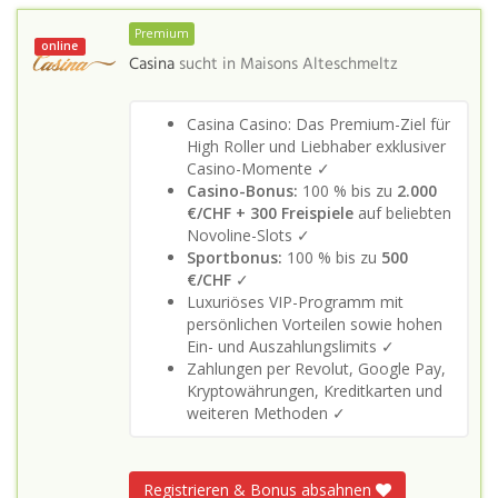
Premium
online
Casina
sucht in
Maisons Alteschmeltz
Casina Casino: Das Premium-Ziel für
High Roller und Liebhaber exklusiver
Casino-Momente ✓
Casino-Bonus:
100 % bis zu
2.000
€/CHF + 300 Freispiele
auf beliebten
Novoline-Slots ✓
Sportbonus:
100 % bis zu
500
€/CHF
✓
Luxuriöses VIP-Programm mit
persönlichen Vorteilen sowie hohen
Ein- und Auszahlungslimits ✓
Zahlungen per Revolut, Google Pay,
Kryptowährungen, Kreditkarten und
weiteren Methoden ✓
Registrieren & Bonus absahnen