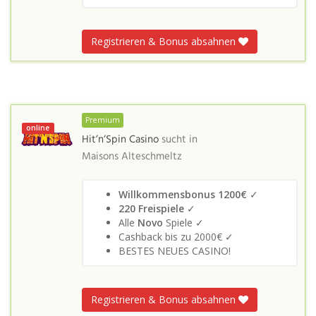
Registrieren & Bonus absahnen
Premium
online
Hit’n’Spin Casino
sucht in
Maisons Alteschmeltz
Willkommensbonus 1200€
✓
220 Freispiele
✓
Alle
Novo
Spiele ✓
Cashback bis zu 2000€ ✓
BESTES NEUES CASINO!
Registrieren & Bonus absahnen