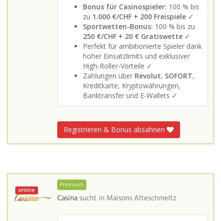
Bonus für Casinospieler:
100 % bis
zu
1.000 €/CHF + 200 Freispiele
✓
Sportwetten-Bonus:
100 % bis zu
250 €/CHF + 20 € Gratiswette
✓
Perfekt für ambitionierte Spieler dank
hoher Einsatzlimits und exklusiver
High-Roller-Vorteile ✓
Zahlungen über
Revolut
,
SOFORT
,
Kreditkarte, Kryptowährungen,
Banktransfer und E-Wallets ✓
Registrieren & Bonus absahnen
Premium
online
Casina
sucht in
Maisons Alteschmeltz