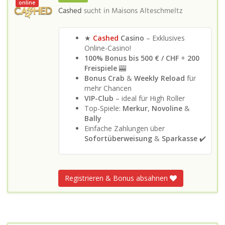
online
Cashed
sucht in
Maisons Alteschmeltz
★
Cashed
Casino
– Exklusives
Online-Casino!
100% Bonus bis 500 €
/ CHF
+
200
Freispiele
🎰
Bonus Crab
&
Weekly Reload
für
mehr Chancen
VIP-Club
– ideal für High Roller
Top-Spiele:
Merkur
,
Novoline
&
Bally
Einfache Zahlungen über
Sofortüberweisung
&
Sparkasse
✔️
Registrieren & Bonus absahnen