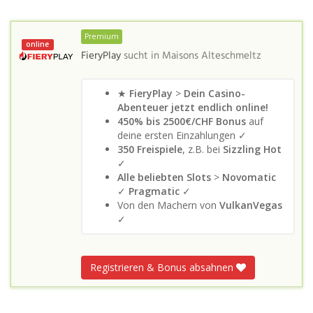
Premium
online
FieryPlay
sucht in
Maisons Alteschmeltz
★
FieryPlay
>
Dein Casino-
Abenteuer jetzt endlich online!
450% bis 2500€/CHF Bonus
auf
deine ersten Einzahlungen ✓
350 Freispiele
, z.B. bei
Sizzling Hot
✓
Alle beliebten Slots
>
Novomatic
✓
Pragmatic
✓
Von den Machern von
VulkanVegas
✓
Registrieren & Bonus absahnen