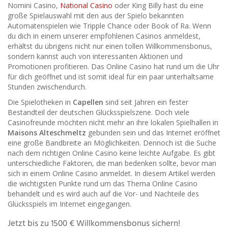
Nomini Casino,
National Casino
oder King Billy hast du eine
große Spielauswahl mit den aus der Spielo bekannten
Automatenspielen wie Tripple Chance oder Book of Ra. Wenn
du dich in einem unserer empfohlenen Casinos anmeldest,
erhältst du übrigens nicht nur einen tollen Willkommensbonus,
sondern kannst auch von interessanten Aktionen und
Promotionen profitieren. Das Online Casino hat rund um die Uhr
für dich geöffnet und ist somit ideal für ein paar unterhaltsame
Stunden zwischendurch.
Die Spielotheken in
Capellen
sind seit Jahren ein fester
Bestandteil der deutschen Glücksspielszene. Doch viele
Casinofreunde möchten nicht mehr an ihre lokalen Spielhallen in
Maisons Alteschmeltz
gebunden sein und das Internet eröffnet
eine große Bandbreite an Möglichkeiten. Dennoch ist die Suche
nach dem richtigen Online Casino keine leichte Aufgabe. Es gibt
unterschiedliche Faktoren, die man bedenken sollte, bevor man
sich in einem Online Casino anmeldet. In diesem Artikel werden
die wichtigsten Punkte rund um das Thema Online Casino
behandelt und es wird auch auf die Vor- und Nachteile des
Glücksspiels im Internet eingegangen.
Jetzt bis zu 1500 € Willkommensbonus sichern!