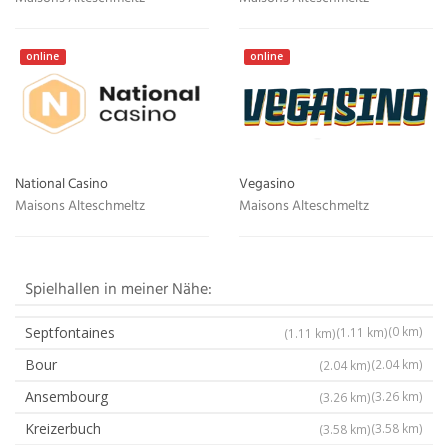
online
online
National Casino
Vegasino
Maisons Alteschmeltz
Maisons Alteschmeltz
Spielhallen in meiner Nähe:
Septfontaines
(0 km)
(1.11 km)
(1.11 km)
Bour
(2.04 km)
(2.04 km)
Ansembourg
(3.26 km)
(3.26 km)
Kreizerbuch
(3.58 km)
(3.58 km)