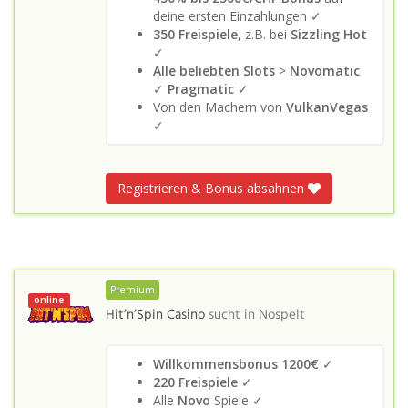
deine ersten Einzahlungen ✓
350 Freispiele
, z.B. bei
Sizzling Hot
✓
Alle beliebten Slots
>
Novomatic
✓
Pragmatic
✓
Von den Machern von
VulkanVegas
✓
Registrieren & Bonus absahnen
Premium
online
Hit’n’Spin Casino
sucht in
Nospelt
Willkommensbonus 1200€
✓
220 Freispiele
✓
Alle
Novo
Spiele ✓