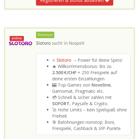
Registrieren & Bonus absahnen
Premium
online
Slotoro
sucht in
Nospelt
⭐
Slotoro
– Power für deine Spins!
🔥 Willkommensbonus: Bis zu
2.500 €/CHF
+ 250 Freispiele auf
deine ersten Einzahlungen
🎰 Top-Games von
Novoline
,
Gamomat, Pragmatic etc.
💳 Schnell & sicher zahlen mit
SOFORT
, Paysafe & Crypto.
🚀 Hohe Limits – kein Spielspaß ohne
Freiheit
🎯 Belohnungen nonstop: Boni,
Freispiele, Cashback & VIP-Punkte