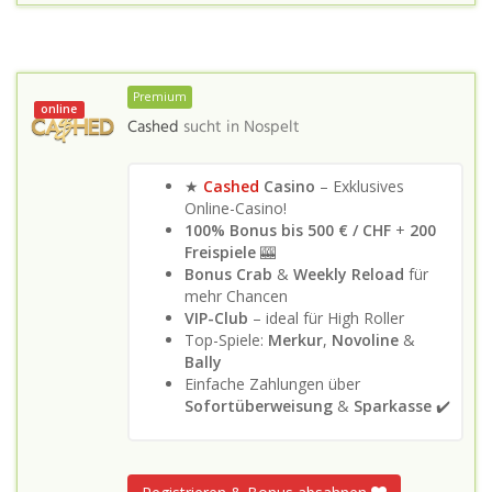
Premium
online
Cashed
sucht in
Nospelt
★
Cashed
Casino
– Exklusives
Online-Casino!
100% Bonus bis 500 €
/ CHF
+
200
Freispiele
🎰
Bonus Crab
&
Weekly Reload
für
mehr Chancen
VIP-Club
– ideal für High Roller
Top-Spiele:
Merkur
,
Novoline
&
Bally
Einfache Zahlungen über
Sofortüberweisung
&
Sparkasse
✔️