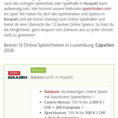
nach der richtigen Spielothek oder Spielhalle in
Nospelt
kann
aufwendig sein. Hier kommt unsere Webseite
spielofinden.com
ins Spiel. Wir haben für dich alle Spielotheken und Spielos in
Nospelt
und wir testen ständig neue Online Spielhallen und
bietet dir eine Übersicht der 12 besten Online Spielos. So hast du
die Möglichkeit, ganz bequem von Zuhause aus zu jeder Uhrzeit
Geld zu gewinnen!
Besten 12 Online Spielotheken in Luxemburg,
Capellen
2026
Premium
online
Golazzo
sucht in
Nospelt
Golazzo
: Hochwertiges Online Spielo
mit luxuriösem Spielerlebnis ✓
Casino-Bonus:
100 % bis
2.000 € /
CHF + 200 Freispiele
✓
Sportbonus:
100 % bis
500 € / CHF
+ 20 € Gratiswette
✓