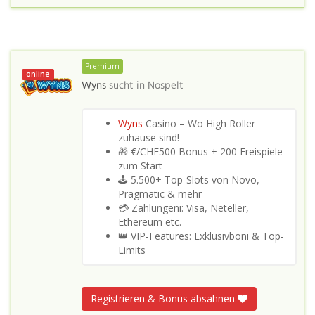
Premium
online
Wyns
sucht in
Nospelt
Wyns
Casino – Wo High Roller
zuhause sind!
🎁 €/CHF500 Bonus + 200 Freispiele
zum Start
🕹️ 5.500+ Top-Slots von Novo,
Pragmatic & mehr
💳 Zahlungeni: Visa, Neteller,
Ethereum etc.
👑 VIP-Features: Exklusivboni & Top-
Limits
Registrieren & Bonus absahnen