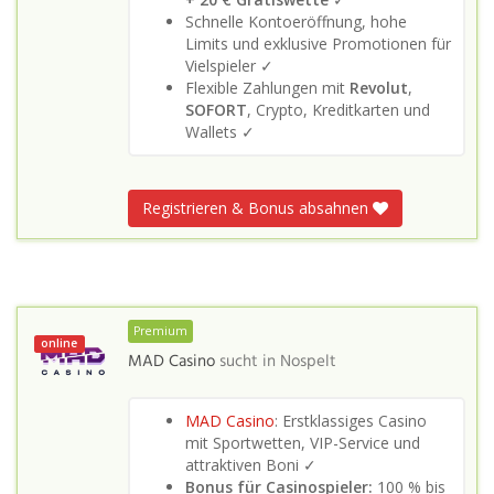
Schnelle Kontoeröffnung, hohe
Limits und exklusive Promotionen für
Vielspieler ✓
Flexible Zahlungen mit
Revolut
,
SOFORT
, Crypto, Kreditkarten und
Wallets ✓
Registrieren & Bonus absahnen
Premium
online
MAD Casino
sucht in
Nospelt
MAD Casino
: Erstklassiges Casino
mit Sportwetten, VIP-Service und
attraktiven Boni ✓
Bonus für Casinospieler:
100 % bis