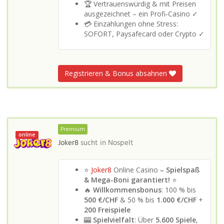
🏆 Vertrauenswürdig & mit Preisen
ausgezeichnet – ein Profi‑Casino ✓
💳 Einzahlungen ohne Stress:
SOFORT, Paysafecard oder Crypto ✓
Registrieren & Bonus absahnen
Premium
online
Joker8
sucht in
Nospelt
⭐
Joker8
Online Casino
– Spielspaß
& Mega-Boni garantiert!
⭐
🔥
Willkommensbonus
: 100 % bis
500 €/CHF
& 50 % bis
1.000 €/CHF
+
200 Freispiele
🎰
Spielvielfalt
: Über
5.600 Spiele
,