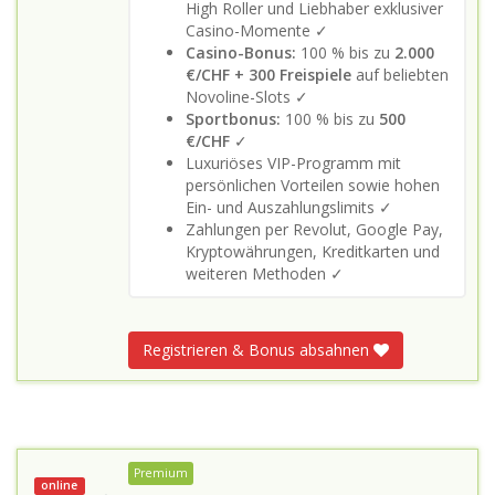
High Roller und Liebhaber exklusiver
Casino-Momente ✓
Casino-Bonus:
100 % bis zu
2.000
€/CHF + 300 Freispiele
auf beliebten
Novoline-Slots ✓
Sportbonus:
100 % bis zu
500
€/CHF
✓
Luxuriöses VIP-Programm mit
persönlichen Vorteilen sowie hohen
Ein- und Auszahlungslimits ✓
Zahlungen per Revolut, Google Pay,
Kryptowährungen, Kreditkarten und
weiteren Methoden ✓
Registrieren & Bonus absahnen
Premium
online