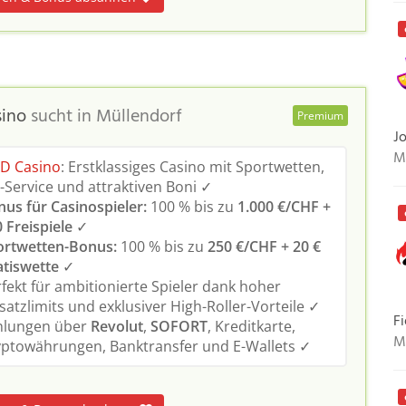
ino
sucht in
Müllendorf
Premium
J
M
D Casino
: Erstklassiges Casino mit Sportwetten,
-Service und attraktiven Boni ✓
us für Casinospieler:
100 % bis zu
1.000 €/CHF +
 Freispiele
✓
ortwetten-Bonus:
100 % bis zu
250 €/CHF + 20 €
atiswette
✓
fekt für ambitionierte Spieler dank hoher
satzlimits und exklusiver High-Roller-Vorteile ✓
Fi
hlungen über
Revolut
,
SOFORT
, Kreditkarte,
M
yptowährungen, Banktransfer und E-Wallets ✓