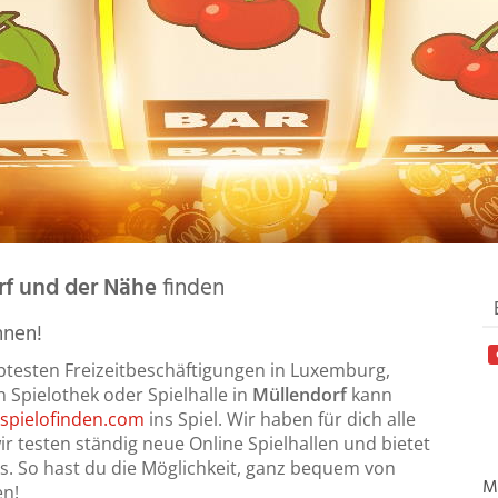
rf und der Nähe
finden
nnen!
btesten Freizeitbeschäftigungen in Luxemburg,
n Spielothek oder Spielhalle in
Müllendorf
kann
spielofinden.com
ins Spiel. Wir haben für dich alle
r testen ständig neue Online Spielhallen und bietet
os. So hast du die Möglichkeit, ganz bequem von
M
en!