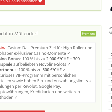
eren & Bonus absahnen
G
ucht in
Müllendorf
M
Premium
sina
Casino: Das Premium-Ziel für High Roller und
ebhaber exklusiver Casino-Momente ✓
sino-Bonus:
100 % bis zu
2.000 €/CHF + 300
ispiele
auf beliebten Novoline-Slots ✓
ortbonus:
100 % bis zu
500 €/CHF
✓
xuriöses VIP-Programm mit persönlichen
teilen sowie hohen Ein- und Auszahlungslimits ✓
lungen per Revolut, Google Pay,
yptowährungen, Kreditkarten und weiteren
thoden ✓