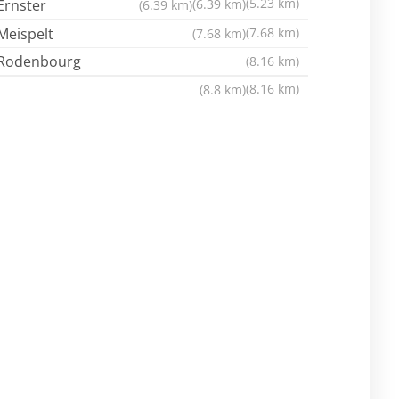
(5.23 km)
Ernster
(6.39 km)
(6.39 km)
Meispelt
(7.68 km)
(7.68 km)
Rodenbourg
(8.16 km)
(8.16 km)
(8.8 km)