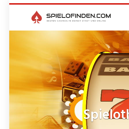
Skip
to
main
content
Spielot