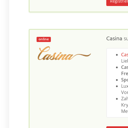
Registri
Casina
s
online
Ca
Li
Ca
Fre
Sp
Lu
Vor
Zah
Kr
Me