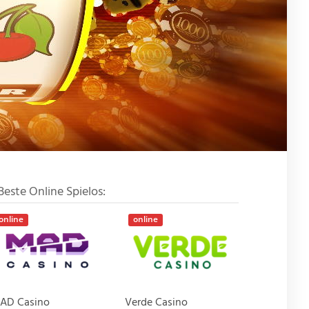
Beste Online Spielos:
online
online
AD Casino
Verde Casino