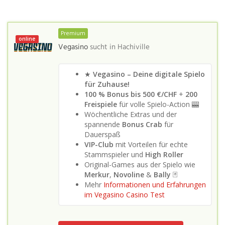
Premium
online
Vegasino
sucht in
Hachiville
★
Vegasino – Deine digitale Spielo
für Zuhause!
100 % Bonus bis 500 €/CHF
+
200
Freispiele
für volle Spielo-Action 🎰
Wöchentliche Extras und der
spannende
Bonus Crab
für
Dauerspaß
VIP-Club
mit Vorteilen für echte
Stammspieler und
High Roller
Original-Games aus der Spielo wie
Merkur
,
Novoline
&
Bally
🃏
Mehr
Informationen und Erfahrungen
im Vegasino Casino Test