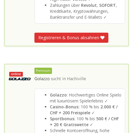
Zahlungen über
Revolut
,
SOFORT
,
Kreditkarte, Kryptowährungen,
Banktransfer und E-Wallets ✓
Registrieren & Bonus absahnen
Premium
online
Golazzo
sucht in
Hachiville
Golazzo
: Hochwertiges Online Spielo
mit luxuriösem Spielerlebnis ✓
Casino-Bonus:
100 % bis
2.000 € /
CHF + 200 Freispiele
✓
Sportbonus:
100 % bis
500 € / CHF
+ 20 € Gratiswette
✓
Schnelle Kontoeröffnung, hohe