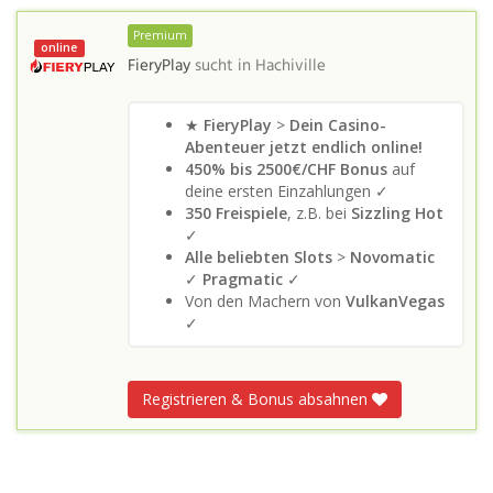
Premium
online
FieryPlay
sucht in
Hachiville
★
FieryPlay
>
Dein Casino-
Abenteuer jetzt endlich online!
450% bis 2500€/CHF Bonus
auf
deine ersten Einzahlungen ✓
350 Freispiele
, z.B. bei
Sizzling Hot
✓
Alle beliebten Slots
>
Novomatic
✓
Pragmatic
✓
Von den Machern von
VulkanVegas
✓
Registrieren & Bonus absahnen