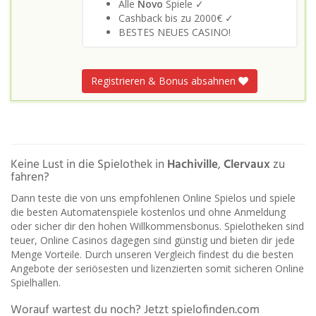
Alle
Novo
Spiele ✓
Cashback bis zu 2000€ ✓
BESTES NEUES CASINO!
Registrieren & Bonus absahnen
Keine Lust in die Spielothek in
Hachiville
,
Clervaux
zu
fahren?
Dann teste die von uns empfohlenen Online Spielos und spiele
die besten Automatenspiele kostenlos und ohne Anmeldung
oder sicher dir den hohen Willkommensbonus. Spielotheken sind
teuer, Online Casinos dagegen sind günstig und bieten dir jede
Menge Vorteile. Durch unseren Vergleich findest du die besten
Angebote der seriösesten und lizenzierten somit sicheren Online
Spielhallen.
Worauf wartest du noch? Jetzt spielofinden.com