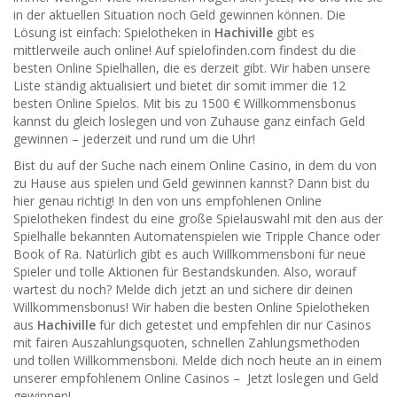
in der aktuellen Situation noch Geld gewinnen können. Die
Lösung ist einfach: Spielotheken in
Hachiville
gibt es
mittlerweile auch online! Auf spielofinden.com findest du die
besten Online Spielhallen, die es derzeit gibt. Wir haben unsere
Liste ständig aktualisiert und bietet dir somit immer die 12
besten Online Spielos. Mit bis zu 1500 € Willkommensbonus
kannst du gleich loslegen und von Zuhause ganz einfach Geld
gewinnen – jederzeit und rund um die Uhr!
Bist du auf der Suche nach einem Online Casino, in dem du von
zu Hause aus spielen und Geld gewinnen kannst? Dann bist du
hier genau richtig! In den von uns empfohlenen Online
Spielotheken findest du eine große Spielauswahl mit den aus der
Spielhalle bekannten Automatenspielen wie Tripple Chance oder
Book of Ra. Natürlich gibt es auch Willkommensboni für neue
Spieler und tolle Aktionen für Bestandskunden. Also, worauf
wartest du noch? Melde dich jetzt an und sichere dir deinen
Willkommensbonus!
Wir haben die besten Online Spielotheken
aus
Hachiville
für dich getestet und empfehlen dir nur Casinos
mit fairen Auszahlungsquoten, schnellen Zahlungsmethoden
und tollen Willkommensboni. Melde dich noch heute an in einem
unserer empfohlenem Online Casinos – Jetzt loslegen und Geld
gewinnen!