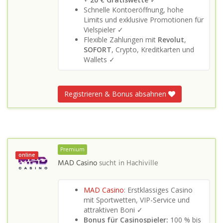
Schnelle Kontoeröffnung, hohe
Limits und exklusive Promotionen für
Vielspieler ✓
Flexible Zahlungen mit
Revolut
,
SOFORT
, Crypto, Kreditkarten und
Wallets ✓
Registrieren & Bonus absahnen
Premium
online
MAD Casino
sucht in
Hachiville
MAD Casino
: Erstklassiges Casino
mit Sportwetten, VIP-Service und
attraktiven Boni ✓
Bonus für Casinospieler:
100 % bis