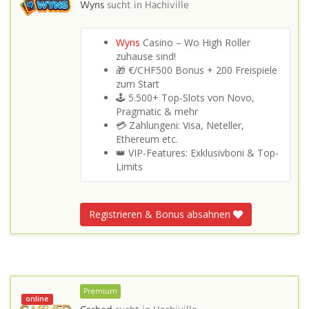
Wyns
sucht in
Hachiville
Wyns
Casino – Wo High Roller
zuhause sind!
🎁 €/CHF500 Bonus + 200 Freispiele
zum Start
🕹️ 5.500+ Top-Slots von Novo,
Pragmatic & mehr
💳 Zahlungeni: Visa, Neteller,
Ethereum etc.
👑 VIP-Features: Exklusivboni & Top-
Limits
Registrieren & Bonus absahnen
Premium
online