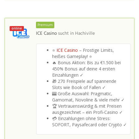
Premium
online
ICE Casino
sucht in
Hachiville
⭐
ICE Casino
– Frostige Limits,
heißes Gameplay! ⭐
🔥 Bonus Aktion: Bis zu €1.500 bei
450% Bonus auf deine 4 ersten
Einzahlungen ✓
🎁 270 Freispiele auf spannende
Slots wie Book of Fallen ✓
🎰 Große Auswahl: Pragmatic,
Gamomat, Novoline & viele mehr ✓
🏆 Vertrauenswürdig & mit Preisen
ausgezeichnet – ein Profi‑Casino ✓
💳 Einzahlungen ohne Stress:
SOFORT, Paysafecard oder Crypto ✓