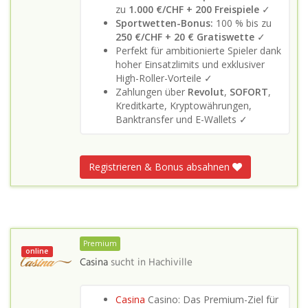
zu
1.000 €/CHF + 200 Freispiele
✓
Sportwetten-Bonus:
100 % bis zu
250 €/CHF + 20 € Gratiswette
✓
Perfekt für ambitionierte Spieler dank
hoher Einsatzlimits und exklusiver
High-Roller-Vorteile ✓
Zahlungen über
Revolut
,
SOFORT
,
Kreditkarte, Kryptowährungen,
Banktransfer und E-Wallets ✓
Registrieren & Bonus absahnen
Premium
online
Casina
sucht in
Hachiville
Casina
Casino: Das Premium-Ziel für