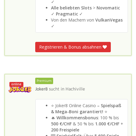
✓
Alle beliebten Slots
>
Novomatic
✓
Pragmatic
✓
Von den Machern von
VulkanVegas
✓
Registrieren & Bonus absahnen
Premium
online
Joker8
sucht in
Hachiville
⭐ Joker8 Online Casino
– Spielspaß
& Mega-Boni garantiert!
⭐
🔥
Willkommensbonus
: 100 % bis
500 €/CHF
& 50 % bis
1.000 €/CHF
+
200 Freispiele
🎰
Spielvielfalt
: Über
5.600 Spiele
,