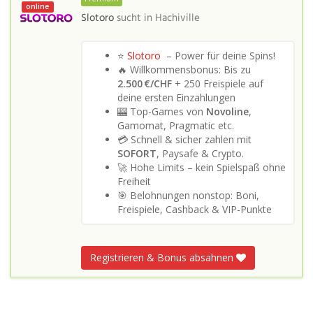
online
Slotoro
sucht in
Hachiville
⭐
Slotoro
– Power für deine Spins!
🔥 Willkommensbonus: Bis zu
2.500 €/CHF
+ 250 Freispiele auf
deine ersten Einzahlungen
🎰 Top-Games von
Novoline
,
Gamomat, Pragmatic etc.
💳 Schnell & sicher zahlen mit
SOFORT
, Paysafe & Crypto.
🚀 Hohe Limits – kein Spielspaß ohne
Freiheit
🎯 Belohnungen nonstop: Boni,
Freispiele, Cashback & VIP-Punkte
Registrieren & Bonus absahnen