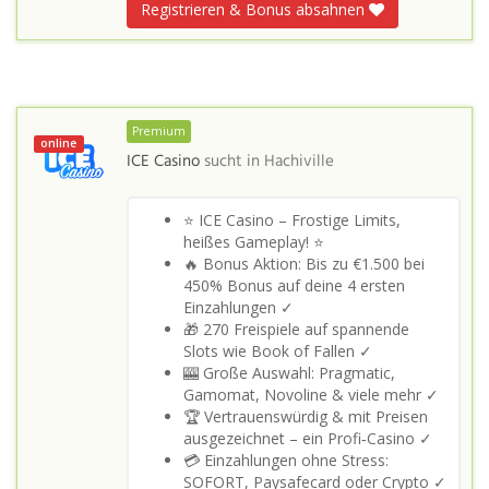
Registrieren & Bonus absahnen
Premium
online
ICE Casino
sucht in
Hachiville
⭐ ICE Casino – Frostige Limits,
heißes Gameplay! ⭐
🔥 Bonus Aktion: Bis zu €1.500 bei
450% Bonus auf deine 4 ersten
Einzahlungen ✓
🎁 270 Freispiele auf spannende
Slots wie Book of Fallen ✓
🎰 Große Auswahl: Pragmatic,
Gamomat, Novoline & viele mehr ✓
🏆 Vertrauenswürdig & mit Preisen
ausgezeichnet – ein Profi‑Casino ✓
💳 Einzahlungen ohne Stress:
SOFORT, Paysafecard oder Crypto ✓