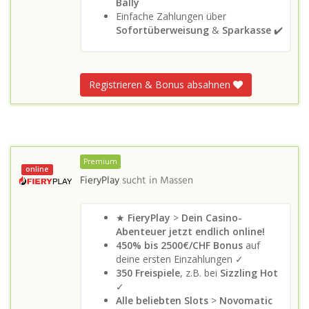
Bally
Einfache Zahlungen über
Sofortüberweisung
&
Sparkasse
✔️
Registrieren & Bonus absahnen
Premium
online
FieryPlay
sucht in
Massen
★
FieryPlay
>
Dein Casino-
Abenteuer jetzt endlich online!
450% bis 2500€/CHF Bonus
auf
deine ersten Einzahlungen ✓
350 Freispiele
, z.B. bei
Sizzling Hot
✓
Alle beliebten Slots
>
Novomatic