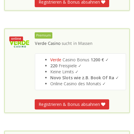
Registrieren & Bonus absahnen
Premium
online
Verde Casino
sucht in
Massen
Verde
Casino Bonus
1200 €
✓
220
Freispiele ✓
Keine Limits ✓
Novo Slots wie z.B. Book Of Ra
✓
Online Casino des Monats ✓
Registrieren & Bonus absahnen