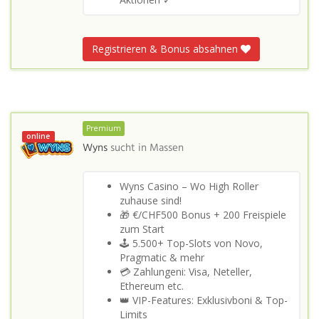
Registrieren & Bonus absahnen
Premium
online
Wyns
sucht in
Massen
Wyns Casino – Wo High Roller
zuhause sind!
🎁 €/CHF500 Bonus + 200 Freispiele
zum Start
🕹️ 5.500+ Top-Slots von Novo,
Pragmatic & mehr
💳 Zahlungeni: Visa, Neteller,
Ethereum etc.
👑 VIP-Features: Exklusivboni & Top-
Limits