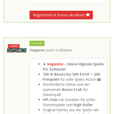
Registrieren & Bonus absahnen
Premium
online
Vegasino
sucht in
Massen
★
Vegasino
– Deine digitale Spielo
für Zuhause!
100 % Bonus bis 500 €/CHF
+
200
Freispiele
für volle Spielo-Action 🎰
Wöchentliche Extras und der
spannende
Bonus Crab
für
Dauerspaß
VIP-Club
mit Vorteilen für echte
Stammspieler und
High Roller
Original-Games aus der Spielo wie