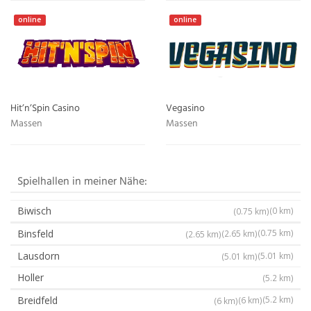
online
online
Hit’n’Spin Casino
Vegasino
Massen
Massen
Spielhallen in meiner Nähe:
Biwisch
(0 km)
(0.75 km)
Binsfeld
(0.75 km)
(2.65 km)
(2.65 km)
Lausdorn
(5.01 km)
(5.01 km)
Holler
(5.2 km)
Breidfeld
(5.2 km)
(6 km)
(6 km)