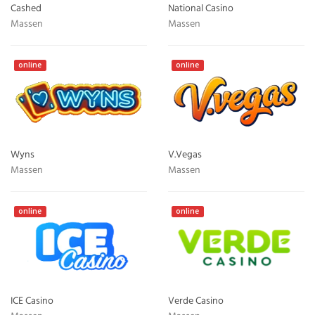
Cashed
National Casino
Massen
Massen
online
online
Wyns
V.Vegas
Massen
Massen
online
online
ICE Casino
Verde Casino