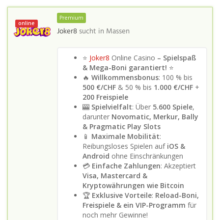
Premium
online
Joker8
sucht in
Massen
⭐
Joker8
Online Casino
– Spielspaß
& Mega-Boni garantiert!
⭐
🔥
Willkommensbonus
: 100 % bis
500 €/CHF
& 50 % bis
1.000 €/CHF
+
200 Freispiele
🎰
Spielvielfalt
: Über
5.600 Spiele
,
darunter
Novomatic, Merkur, Bally
& Pragmatic Play Slots
📱
Maximale Mobilität
:
Reibungsloses Spielen auf
iOS &
Android
ohne Einschränkungen
💳
Einfache Zahlungen
: Akzeptiert
Visa, Mastercard &
Kryptowährungen wie Bitcoin
🏆
Exklusive Vorteile
:
Reload-Boni,
Freispiele & ein VIP-Programm
für
noch mehr Gewinne!