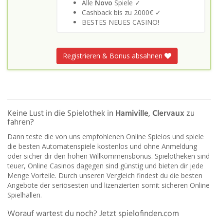
Alle
Novo
Spiele ✓
Cashback bis zu 2000€ ✓
BESTES NEUES CASINO!
Registrieren & Bonus absahnen
Keine Lust in die Spielothek in
Hamiville
,
Clervaux
zu
fahren?
Dann teste die von uns empfohlenen Online Spielos und spiele
die besten Automatenspiele kostenlos und ohne Anmeldung
oder sicher dir den hohen Willkommensbonus. Spielotheken sind
teuer, Online Casinos dagegen sind günstig und bieten dir jede
Menge Vorteile. Durch unseren Vergleich findest du die besten
Angebote der seriösesten und lizenzierten somit sicheren Online
Spielhallen.
Worauf wartest du noch? Jetzt spielofinden.com