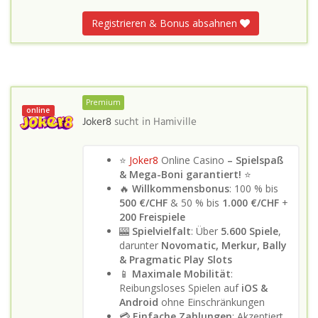
Registrieren & Bonus absahnen
Premium
online
Joker8
sucht in
Hamiville
⭐
Joker8
Online Casino
– Spielspaß
& Mega-Boni garantiert!
⭐
🔥
Willkommensbonus
: 100 % bis
500 €/CHF
& 50 % bis
1.000 €/CHF
+
200 Freispiele
🎰
Spielvielfalt
: Über
5.600 Spiele
,
darunter
Novomatic, Merkur, Bally
& Pragmatic Play Slots
📱
Maximale Mobilität
:
Reibungsloses Spielen auf
iOS &
Android
ohne Einschränkungen
💳
Einfache Zahlungen
: Akzeptiert