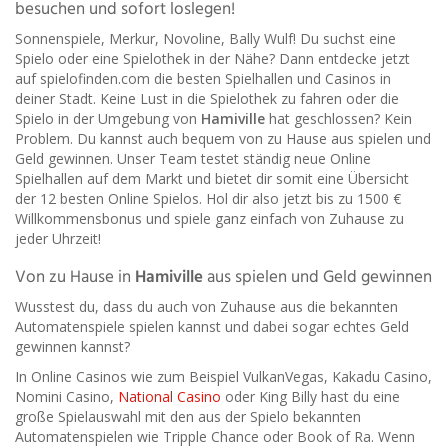
besuchen und sofort loslegen!
Sonnenspiele, Merkur, Novoline, Bally Wulf! Du suchst eine
Spielo oder eine Spielothek in der Nähe? Dann entdecke jetzt
auf spielofinden.com die besten Spielhallen und Casinos in
deiner Stadt. Keine Lust in die Spielothek zu fahren oder die
Spielo in der Umgebung von
Hamiville
hat geschlossen? Kein
Problem. Du kannst auch bequem von zu Hause aus spielen und
Geld gewinnen. Unser Team testet ständig neue Online
Spielhallen auf dem Markt und bietet dir somit eine Übersicht
der 12 besten Online Spielos. Hol dir also jetzt bis zu 1500 €
Willkommensbonus und spiele ganz einfach von Zuhause zu
jeder Uhrzeit!
Von zu Hause in
Hamiville
aus spielen und Geld gewinnen
Wusstest du, dass du auch von Zuhause aus die bekannten
Automatenspiele spielen kannst und dabei sogar echtes Geld
gewinnen kannst?
In Online Casinos wie zum Beispiel VulkanVegas, Kakadu Casino,
Nomini Casino,
National Casino
oder King Billy hast du eine
große Spielauswahl mit den aus der Spielo bekannten
Automatenspielen wie Tripple Chance oder Book of Ra. Wenn