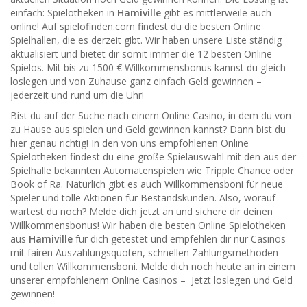
einfach: Spielotheken in
Hamiville
gibt es mittlerweile auch
online! Auf spielofinden.com findest du die besten Online
Spielhallen, die es derzeit gibt. Wir haben unsere Liste ständig
aktualisiert und bietet dir somit immer die 12 besten Online
Spielos. Mit bis zu 1500 € Willkommensbonus kannst du gleich
loslegen und von Zuhause ganz einfach Geld gewinnen –
jederzeit und rund um die Uhr!
Bist du auf der Suche nach einem Online Casino, in dem du von
zu Hause aus spielen und Geld gewinnen kannst? Dann bist du
hier genau richtig! In den von uns empfohlenen Online
Spielotheken findest du eine große Spielauswahl mit den aus der
Spielhalle bekannten Automatenspielen wie Tripple Chance oder
Book of Ra. Natürlich gibt es auch Willkommensboni für neue
Spieler und tolle Aktionen für Bestandskunden. Also, worauf
wartest du noch? Melde dich jetzt an und sichere dir deinen
Willkommensbonus!
Wir haben die besten Online Spielotheken
aus
Hamiville
für dich getestet und empfehlen dir nur Casinos
mit fairen Auszahlungsquoten, schnellen Zahlungsmethoden
und tollen Willkommensboni. Melde dich noch heute an in einem
unserer empfohlenem Online Casinos – Jetzt loslegen und Geld
gewinnen!