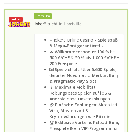
Premium
online
Joker8
sucht in
Hamiville
⭐ Joker8 Online Casino
– Spielspaß
& Mega-Boni garantiert!
⭐
🔥
Willkommensbonus
: 100 % bis
500 €/CHF
& 50 % bis
1.000 €/CHF
+
200 Freispiele
🎰
Spielvielfalt
: Über
5.600 Spiele
,
darunter
Novomatic, Merkur, Bally
& Pragmatic Play Slots
📱
Maximale Mobilität
:
Reibungsloses Spielen auf
iOS &
Android
ohne Einschränkungen
💳
Einfache Zahlungen
: Akzeptiert
Visa, Mastercard &
Kryptowährungen wie Bitcoin
🏆
Exklusive Vorteile
:
Reload-Boni,
Freispiele & ein VIP-Programm
für