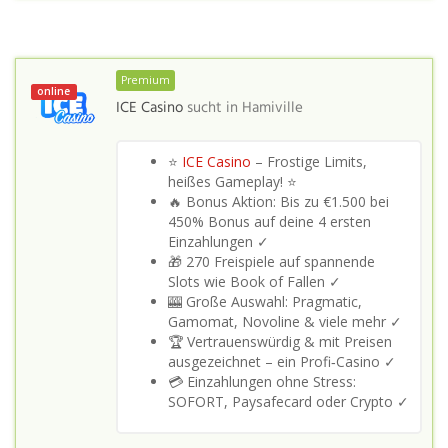
Premium
online
ICE Casino
sucht in
Hamiville
⭐
ICE Casino
– Frostige Limits,
heißes Gameplay! ⭐
🔥 Bonus Aktion: Bis zu €1.500 bei
450% Bonus auf deine 4 ersten
Einzahlungen ✓
🎁 270 Freispiele auf spannende
Slots wie Book of Fallen ✓
🎰 Große Auswahl: Pragmatic,
Gamomat, Novoline & viele mehr ✓
🏆 Vertrauenswürdig & mit Preisen
ausgezeichnet – ein Profi‑Casino ✓
💳 Einzahlungen ohne Stress:
SOFORT, Paysafecard oder Crypto ✓