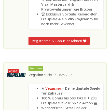
Visa, Mastercard &
Kryptowährungen wie Bitcoin
🏆
Exklusive Vorteile
:
Reload-Boni,
Freispiele & ein VIP-Programm
für
noch mehr Gewinne!
Registrieren & Bonus absahnen
Premium
online
Vegasino
sucht in
Hamiville
★
Vegasino
– Deine digitale Spielo
für Zuhause!
100 % Bonus bis 500 €/CHF
+
200
Freispiele
für volle Spielo-Action 🎰
Wöchentliche Extras und der