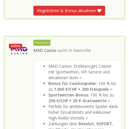
Registrieren & Bonus absahnen
Premium
online
MAD Casino
sucht in
Hamiville
MAD Casino: Erstklassiges Casino
mit Sportwetten, VIP-Service und
attraktiven Boni ✓
Bonus für Casinospieler:
100 % bis
zu
1.000 €/CHF + 200 Freispiele
✓
Sportwetten-Bonus:
100 % bis zu
250 €/CHF + 20 € Gratiswette
✓
Perfekt für ambitionierte Spieler dank
hoher Einsatzlimits und exklusiver
High-Roller-Vorteile ✓
Zahlungen über
Revolut
,
SOFORT
,