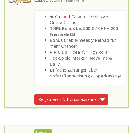
Cashed
sucht in
Hamiville
★
Cashed
Casino
– Exklusives
Online-Casino!
100% Bonus bis 500 €
/ CHF
+
200
Freispiele
🎰
Bonus Crab
&
Weekly Reload
für
mehr Chancen
VIP-Club
– ideal für High Roller
Top-Spiele:
Merkur
,
Novoline
&
Bally
Einfache Zahlungen über
Sofortüberweisung
&
Sparkasse
✔️
Registrieren & Bonus absahnen
Premium