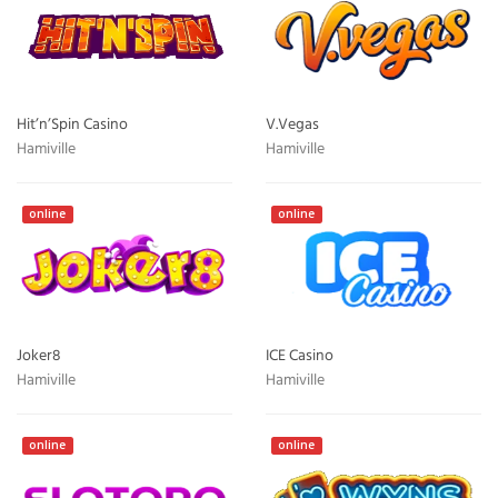
Hit’n’Spin Casino
V.Vegas
Hamiville
Hamiville
online
online
Joker8
ICE Casino
Hamiville
Hamiville
online
online