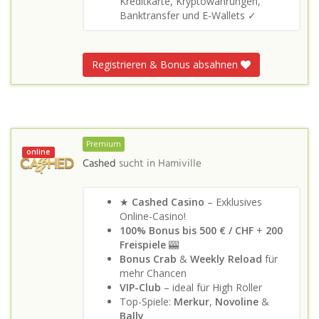
Kreditkarte, Kryptowährungen,
Banktransfer und E-Wallets ✓
Registrieren & Bonus absahnen
Premium
online
Cashed
sucht in
Hamiville
★
Cashed Casino
– Exklusives
Online-Casino!
100% Bonus bis 500 €
/ CHF
+
200
Freispiele
🎰
Bonus Crab
&
Weekly Reload
für
mehr Chancen
VIP-Club
– ideal für High Roller
Top-Spiele:
Merkur
,
Novoline
&
Bally