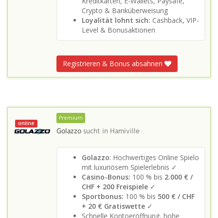
Kreditkarten, E-Wallets, Paysafe,
Crypto & Banküberweisung
Loyalität lohnt sich:
Cashback, VIP-
Level & Bonusaktionen
Registrieren & Bonus absahnen
Premium
online
Golazzo
sucht in
Hamiville
Golazzo
: Hochwertiges Online Spielo
mit luxuriösem Spielerlebnis ✓
Casino-Bonus:
100 % bis
2.000 € /
CHF + 200 Freispiele
✓
Sportbonus:
100 % bis
500 € / CHF
+ 20 € Gratiswette
✓
Schnelle Kontoeröffnung, hohe