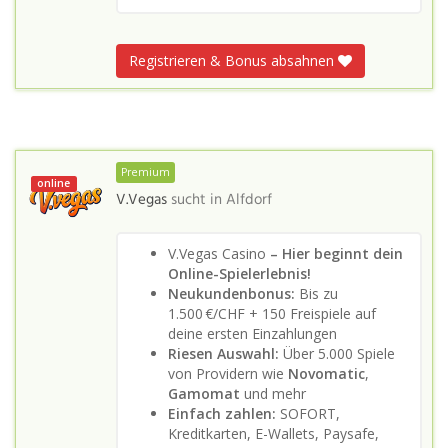
Registrieren & Bonus absahnen
Premium
online
V.Vegas
sucht in
Alfdorf
V.Vegas Casino
– Hier beginnt dein
Online-Spielerlebnis!
Neukundenbonus:
Bis zu
1.500 €/CHF + 150 Freispiele auf
deine ersten Einzahlungen
Riesen Auswahl:
Über 5.000 Spiele
von Providern wie
Novomatic
,
Gamomat
und mehr
Einfach zahlen:
SOFORT,
Kreditkarten, E-Wallets, Paysafe,