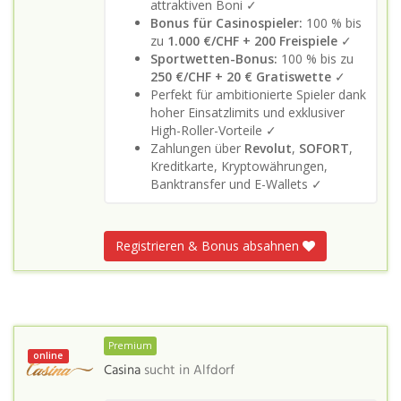
attraktiven Boni ✓
Bonus für Casinospieler:
100 % bis
zu
1.000 €/CHF + 200 Freispiele
✓
Sportwetten-Bonus:
100 % bis zu
250 €/CHF + 20 € Gratiswette
✓
Perfekt für ambitionierte Spieler dank
hoher Einsatzlimits und exklusiver
High-Roller-Vorteile ✓
Zahlungen über
Revolut
,
SOFORT
,
Kreditkarte, Kryptowährungen,
Banktransfer und E-Wallets ✓
Registrieren & Bonus absahnen
Premium
online
Casina
sucht in
Alfdorf