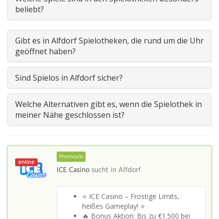
beliebt?
Gibt es in Alfdorf Spielotheken, die rund um die Uhr
geöffnet haben?
Sind Spielos in Alfdorf sicher?
Welche Alternativen gibt es, wenn die Spielothek in
meiner Nähe geschlossen ist?
Premium
online
ICE Casino
sucht in
Alfdorf
⭐ ICE Casino – Frostige Limits,
heißes Gameplay! ⭐
🔥 Bonus Aktion: Bis zu €1.500 bei