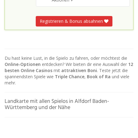
Registrieren & Bonus absahnen
Du hast keine Lust, in die Spielo zu fahren, oder möchtest die
Online-Optionen
entdecken? Wir bieten dir eine Auswahl der
12
besten Online Casinos
mit
attraktiven Boni
. Teste jetzt die
spannendsten Spiele wie
Triple Chance
,
Book of Ra
und viele
mehr.
Landkarte mit allen Spielos in Alfdorf Baden-
Württemberg und der Nähe