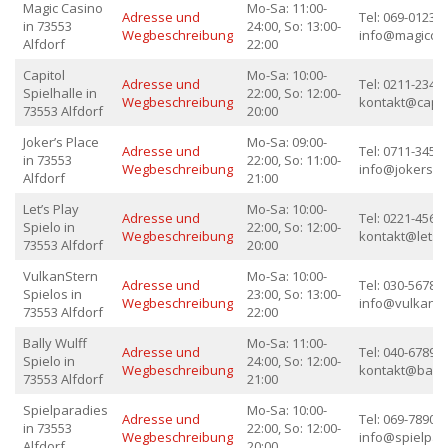
Magic Casino
Mo-Sa: 11:00-
Adresse und
Tel: 069-012345
in 73553
24:00, So: 13:00-
Wegbeschreibung
info@magiccas
Alfdorf
22:00
Capitol
Mo-Sa: 10:00-
Adresse und
Tel: 0211-23456
Spielhalle in
22:00, So: 12:00-
Wegbeschreibung
kontakt@capit
73553 Alfdorf
20:00
Joker’s Place
Mo-Sa: 09:00-
Adresse und
Tel: 0711-34567
in 73553
22:00, So: 11:00-
Wegbeschreibung
info@jokerspl
Alfdorf
21:00
Let’s Play
Mo-Sa: 10:00-
Adresse und
Tel: 0221-45678
Spielo in
22:00, So: 12:00-
Wegbeschreibung
kontakt@letsp
73553 Alfdorf
20:00
VulkanStern
Mo-Sa: 10:00-
Adresse und
Tel: 030-567890
Spielos in
23:00, So: 13:00-
Wegbeschreibung
info@vulkanst
73553 Alfdorf
22:00
Bally Wulff
Mo-Sa: 11:00-
Adresse und
Tel: 040-678901
Spielo in
24:00, So: 12:00-
Wegbeschreibung
kontakt@bally
73553 Alfdorf
21:00
Spielparadies
Mo-Sa: 10:00-
Adresse und
Tel: 069-789012
in 73553
22:00, So: 12:00-
Wegbeschreibung
info@spielpar
Alfdorf
20:00