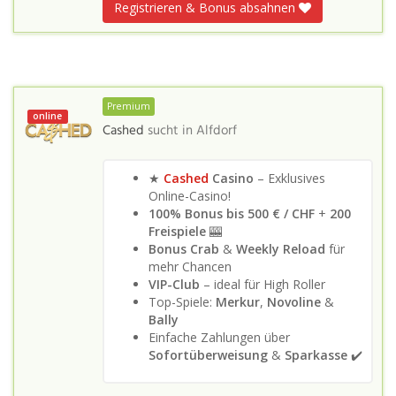
Registrieren & Bonus absahnen
Premium
online
Cashed
sucht in
Alfdorf
★
Cashed
Casino
– Exklusives
Online-Casino!
100% Bonus bis 500 €
/ CHF
+
200
Freispiele
🎰
Bonus Crab
&
Weekly Reload
für
mehr Chancen
VIP-Club
– ideal für High Roller
Top-Spiele:
Merkur
,
Novoline
&
Bally
Einfache Zahlungen über
Sofortüberweisung
&
Sparkasse
✔️