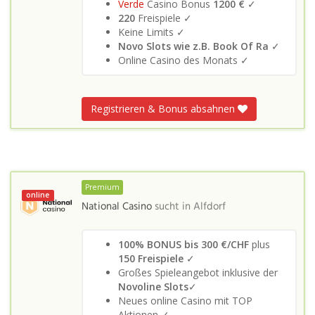
Verde
Casino Bonus
1200 €
✓
220
Freispiele ✓
Keine Limits ✓
Novo Slots wie z.B. Book Of Ra
✓
Online Casino des Monats ✓
Registrieren & Bonus absahnen
Premium
online
National Casino
sucht in
Alfdorf
100% BONUS bis 300 €/CHF
plus
150 Freispiele
✓
Großes Spieleangebot inklusive der
Novoline Slots
✓
Neues online Casino mit TOP
Aktionen ✓