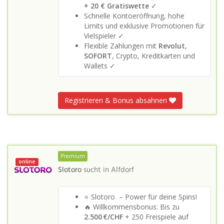
+ 20 € Gratiswette
✓
Schnelle Kontoeröffnung, hohe
Limits und exklusive Promotionen für
Vielspieler ✓
Flexible Zahlungen mit
Revolut
,
SOFORT
, Crypto, Kreditkarten und
Wallets ✓
Registrieren & Bonus absahnen
Premium
online
Slotoro
sucht in
Alfdorf
⭐ Slotoro – Power für deine Spins!
🔥 Willkommensbonus: Bis zu
2.500 €/CHF
+ 250 Freispiele auf