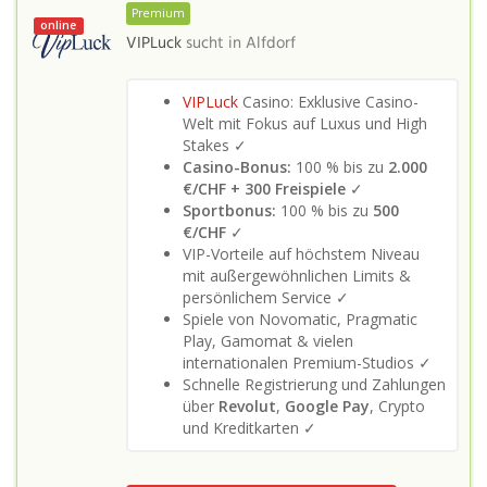
Premium
online
VIPLuck
sucht in
Alfdorf
VIPLuck
Casino: Exklusive Casino-
Welt mit Fokus auf Luxus und High
Stakes ✓
Casino-Bonus:
100 % bis zu
2.000
€/CHF + 300 Freispiele
✓
Sportbonus:
100 % bis zu
500
€/CHF
✓
VIP-Vorteile auf höchstem Niveau
mit außergewöhnlichen Limits &
persönlichem Service ✓
Spiele von Novomatic, Pragmatic
Play, Gamomat & vielen
internationalen Premium-Studios ✓
Schnelle Registrierung und Zahlungen
über
Revolut
,
Google Pay
, Crypto
und Kreditkarten ✓