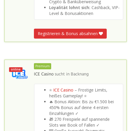
Crypto & Banküberweisung
Loyalität lohnt sich:
Cashback, VIP-
Level & Bonusaktionen
Registrieren & Bonus absahnen
Premium
online
ICE Casino
sucht in
Backnang
⭐
ICE Casino
– Frostige Limits,
heißes Gameplay! ⭐
🔥 Bonus Aktion: Bis zu €1.500 bei
450% Bonus auf deine 4 ersten
Einzahlungen ✓
🎁 270 Freispiele auf spannende
Slots wie Book of Fallen ✓
🎰 Große Auswahl: Pragmatic,