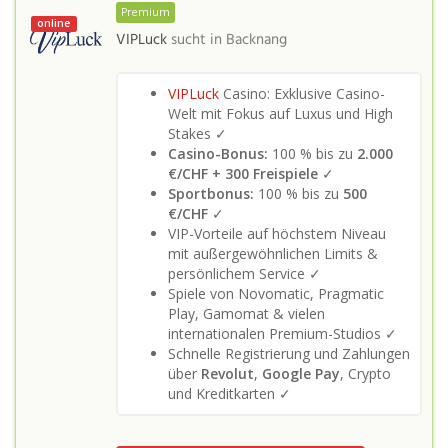
Premium
online
VIPLuck
sucht in
Backnang
VIPLuck
Casino: Exklusive Casino-
Welt mit Fokus auf Luxus und High
Stakes ✓
Casino-Bonus:
100 % bis zu
2.000
€/CHF + 300 Freispiele
✓
Sportbonus:
100 % bis zu
500
€/CHF
✓
VIP-Vorteile auf höchstem Niveau
mit außergewöhnlichen Limits &
persönlichem Service ✓
Spiele von Novomatic, Pragmatic
Play, Gamomat & vielen
internationalen Premium-Studios ✓
Schnelle Registrierung und Zahlungen
über
Revolut
,
Google Pay
, Crypto
und Kreditkarten ✓