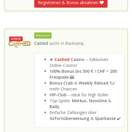
Registrieren & Bonus absahnen
Premium
online
Cashed
sucht in
Backnang
★
Cashed
Casino
– Exklusives
Online-Casino!
100% Bonus bis 500 €
/ CHF
+
200
Freispiele
🎰
Bonus Crab
&
Weekly Reload
für
mehr Chancen
VIP-Club
– ideal für High Roller
Top-Spiele:
Merkur
,
Novoline
&
Bally
Einfache Zahlungen über
Sofortüberweisung
&
Sparkasse
✔️