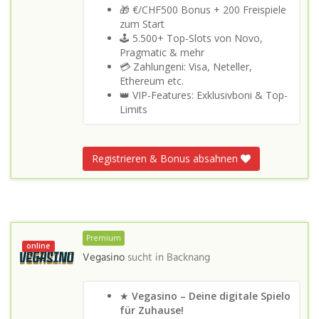
🎁 €/CHF500 Bonus + 200 Freispiele
zum Start
🕹️ 5.500+ Top-Slots von Novo,
Pragmatic & mehr
💳 Zahlungeni: Visa, Neteller,
Ethereum etc.
👑 VIP-Features: Exklusivboni & Top-
Limits
Registrieren & Bonus absahnen
Premium
online
Vegasino
sucht in
Backnang
★
Vegasino – Deine digitale Spielo
für Zuhause!