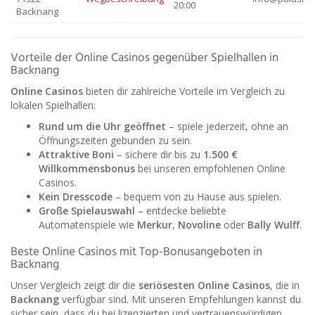
20:00
Backnang
Vorteile der Online Casinos gegenüber Spielhallen in
Backnang
Online Casinos
bieten dir zahlreiche Vorteile im Vergleich zu
lokalen Spielhallen:
Rund um die Uhr geöffnet
– spiele jederzeit, ohne an
Öffnungszeiten gebunden zu sein.
Attraktive Boni
– sichere dir bis zu
1.500 €
Willkommensbonus
bei unseren empfohlenen Online
Casinos.
Kein Dresscode
– bequem von zu Hause aus spielen.
Große Spielauswahl
– entdecke beliebte
Automatenspiele wie
Merkur
,
Novoline
oder
Bally Wulff
.
Beste Online Casinos mit Top-Bonusangeboten in
Backnang
Unser Vergleich zeigt dir die
seriösesten Online Casinos
, die in
Backnang
verfügbar sind. Mit unseren Empfehlungen kannst du
sicher sein, dass du bei lizenzierten und vertrauenswürdigen