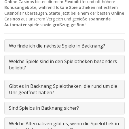
Online Casinos
bieten dir mehr
Flexibilität
und oft höhere
Bonusangebote
, während
lokale Spielotheken
mit echtem
Casinoflair überzeugen. Starte jetzt bei einem der besten
Online
Casinos
aus unserem Vergleich und genieße
spannende
Automatenspiele
sowie
großzügige Boni
!
Wo finde ich die nächste Spielo in Backnang?
Welche Spiele sind in den Spielotheken besonders
beliebt?
Gibt es in Backnang Spielotheken, die rund um die
Uhr geöffnet haben?
Sind Spielos in Backnang sicher?
Welche Alternativen gibt es, wenn die Spielothek in