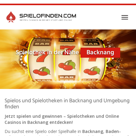
Skip
to
main
Toggl
content
navig
Spielothek in der Nähe
Backnang
Spielos und Spielotheken in Backnang und Umgebung
finden
Jetzt spielen und gewinnen – Spielotheken und Online
Casinos in Backnang entdecken!
Du suchst eine Spielo oder Spielhalle in
Backnang
,
Baden-