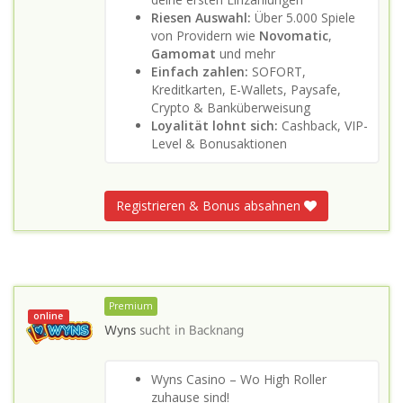
Riesen Auswahl:
Über 5.000 Spiele
von Providern wie
Novomatic
,
Gamomat
und mehr
Einfach zahlen:
SOFORT,
Kreditkarten, E-Wallets, Paysafe,
Crypto & Banküberweisung
Loyalität lohnt sich:
Cashback, VIP-
Level & Bonusaktionen
Registrieren & Bonus absahnen
Premium
online
Wyns
sucht in
Backnang
Wyns Casino – Wo High Roller
zuhause sind!