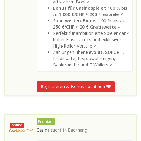
attraktiven Boni ✓
Bonus für Casinospieler:
100 % bis
zu
1.000 €/CHF + 200 Freispiele
✓
Sportwetten-Bonus:
100 % bis zu
250 €/CHF + 20 € Gratiswette
✓
Perfekt für ambitionierte Spieler dank
hoher Einsatzlimits und exklusiver
High-Roller-Vorteile ✓
Zahlungen über
Revolut
,
SOFORT
,
Kreditkarte, Kryptowährungen,
Banktransfer und E-Wallets ✓
Registrieren & Bonus absahnen
Premium
online
Casina
sucht in
Backnang