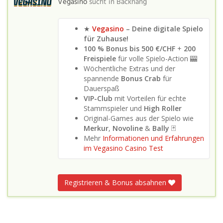
Vegasino
sucht in
Backnang
★
Vegasino
– Deine digitale Spielo
für Zuhause!
100 % Bonus bis 500 €/CHF
+
200
Freispiele
für volle Spielo-Action 🎰
Wöchentliche Extras und der
spannende
Bonus Crab
für
Dauerspaß
VIP-Club
mit Vorteilen für echte
Stammspieler und
High Roller
Original-Games aus der Spielo wie
Merkur
,
Novoline
&
Bally
🃏
Mehr
Informationen und Erfahrungen
im Vegasino Casino Test
Registrieren & Bonus absahnen