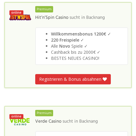
Premium
online
Hit’n’Spin Casino
sucht in
Backnang
Willkommensbonus 1200€
✓
220 Freispiele
✓
Alle
Novo
Spiele ✓
Cashback bis zu 2000€ ✓
BESTES NEUES CASINO!
Registrieren & Bonus absahnen
Premium
online
Verde Casino
sucht in
Backnang