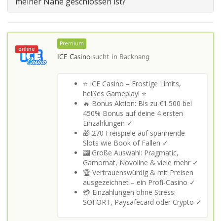
meiner Nähe geschlossen ist?
Premium
online
ICE Casino
sucht in
Backnang
⭐ ICE Casino – Frostige Limits,
heißes Gameplay! ⭐
🔥 Bonus Aktion: Bis zu €1.500 bei
450% Bonus auf deine 4 ersten
Einzahlungen ✓
🎁 270 Freispiele auf spannende
Slots wie Book of Fallen ✓
🎰 Große Auswahl: Pragmatic,
Gamomat, Novoline & viele mehr ✓
🏆 Vertrauenswürdig & mit Preisen
ausgezeichnet – ein Profi‑Casino ✓
💳 Einzahlungen ohne Stress:
SOFORT, Paysafecard oder Crypto ✓