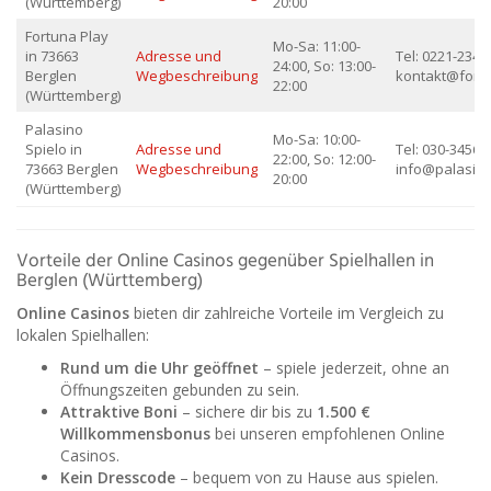
(Württemberg)
20:00
Fortuna Play
Mo-Sa: 11:00-
in 73663
Adresse und
Tel: 0221-2345
24:00, So: 13:00-
Berglen
Wegbeschreibung
kontakt@fort
22:00
(Württemberg)
Palasino
Mo-Sa: 10:00-
Spielo in
Adresse und
Tel: 030-34567
22:00, So: 12:00-
73663 Berglen
Wegbeschreibung
info@palasin
20:00
(Württemberg)
Vorteile der Online Casinos gegenüber Spielhallen in
Berglen (Württemberg)
Online Casinos
bieten dir zahlreiche Vorteile im Vergleich zu
lokalen Spielhallen:
Rund um die Uhr geöffnet
– spiele jederzeit, ohne an
Öffnungszeiten gebunden zu sein.
Attraktive Boni
– sichere dir bis zu
1.500 €
Willkommensbonus
bei unseren empfohlenen Online
Casinos.
Kein Dresscode
– bequem von zu Hause aus spielen.