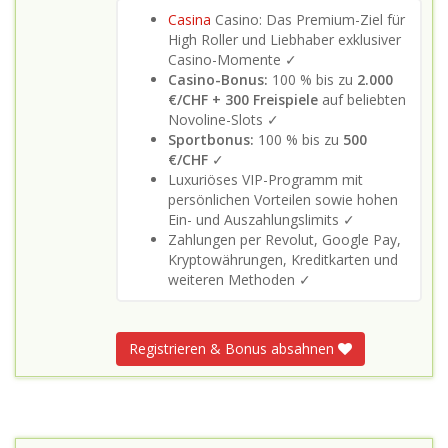
Casina
Casino: Das Premium-Ziel für
High Roller und Liebhaber exklusiver
Casino-Momente ✓
Casino-Bonus:
100 % bis zu
2.000
€/CHF + 300 Freispiele
auf beliebten
Novoline-Slots ✓
Sportbonus:
100 % bis zu
500
€/CHF
✓
Luxuriöses VIP-Programm mit
persönlichen Vorteilen sowie hohen
Ein- und Auszahlungslimits ✓
Zahlungen per Revolut, Google Pay,
Kryptowährungen, Kreditkarten und
weiteren Methoden ✓
Registrieren & Bonus absahnen