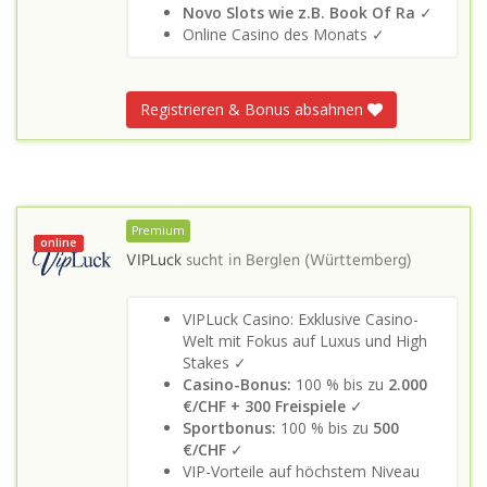
Novo Slots wie z.B. Book Of Ra
✓
Online Casino des Monats ✓
Registrieren & Bonus absahnen
Premium
online
VIPLuck
sucht in
Berglen (Württemberg)
VIPLuck Casino: Exklusive Casino-
Welt mit Fokus auf Luxus und High
Stakes ✓
Casino-Bonus:
100 % bis zu
2.000
€/CHF + 300 Freispiele
✓
Sportbonus:
100 % bis zu
500
€/CHF
✓
VIP-Vorteile auf höchstem Niveau