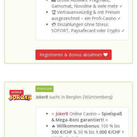
Gamomat, Novoline & viele mehr ✓
🏆 Vertrauenswürdig & mit Preisen
ausgezeichnet – ein Profi‑Casino ✓
💳 Einzahlungen ohne Stress:
SOFORT, Paysafecard oder Crypto ✓
Registrieren & Bonus absahnen
Premium
online
Joker8
sucht in
Berglen (Württemberg)
⭐
Joker8
Online Casino
– Spielspaß
& Mega-Boni garantiert!
⭐
🔥
Willkommensbonus
: 100 % bis
500 €/CHF
& 50 % bis
1.000 €/CHF
+