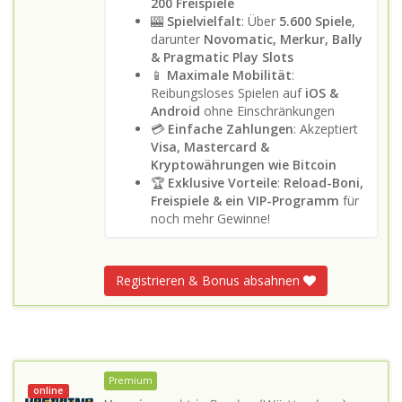
200 Freispiele
🎰
Spielvielfalt
: Über
5.600 Spiele
,
darunter
Novomatic, Merkur, Bally
& Pragmatic Play Slots
📱
Maximale Mobilität
:
Reibungsloses Spielen auf
iOS &
Android
ohne Einschränkungen
💳
Einfache Zahlungen
: Akzeptiert
Visa, Mastercard &
Kryptowährungen wie Bitcoin
🏆
Exklusive Vorteile
:
Reload-Boni,
Freispiele & ein VIP-Programm
für
noch mehr Gewinne!
Registrieren & Bonus absahnen
Premium
online