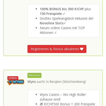
100% BONUS bis 300 €/CHF
plus
150 Freispiele
✓
Großes Spieleangebot inklusive der
Novoline Slots
✓
Neues online Casino mit TOP
Aktionen ✓
Registrieren & Bonus absahnen
Premium
online
Wyns
sucht in
Berglen (Württemberg)
Wyns Casino – Wo High Roller
zuhause sind!
🎁 €/CHF500 Bonus + 200 Freispiele