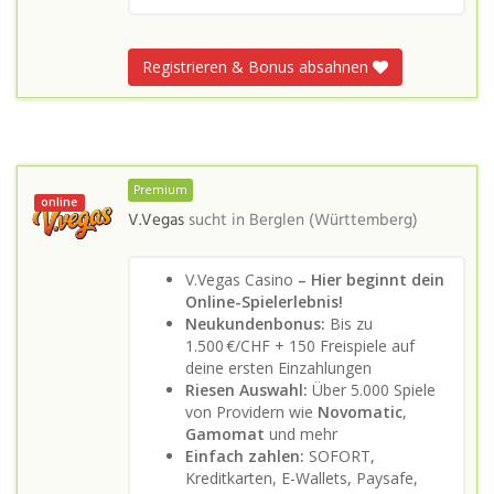
Registrieren & Bonus absahnen
Premium
online
V.Vegas
sucht in
Berglen (Württemberg)
V.Vegas Casino
– Hier beginnt dein
Online-Spielerlebnis!
Neukundenbonus:
Bis zu
1.500 €/CHF + 150 Freispiele auf
deine ersten Einzahlungen
Riesen Auswahl:
Über 5.000 Spiele
von Providern wie
Novomatic
,
Gamomat
und mehr
Einfach zahlen:
SOFORT,
Kreditkarten, E-Wallets, Paysafe,