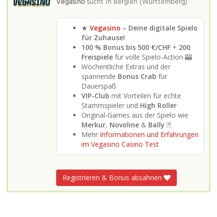
Vegasino
sucht in
Berglen (Württemberg)
★
Vegasino
– Deine digitale Spielo
für Zuhause!
100 % Bonus bis 500 €/CHF
+
200
Freispiele
für volle Spielo-Action 🎰
Wöchentliche Extras und der
spannende
Bonus Crab
für
Dauerspaß
VIP-Club
mit Vorteilen für echte
Stammspieler und
High Roller
Original-Games aus der Spielo wie
Merkur
,
Novoline
&
Bally
🃏
Mehr
Informationen und Erfahrungen
im Vegasino Casino Test
Registrieren & Bonus absahnen