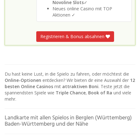
Novoline Slots
✓
Neues online Casino mit TOP
Aktionen ✓
Registrieren & Bonus absahnen
Du hast keine Lust, in die Spielo zu fahren, oder möchtest die
Online-Optionen
entdecken? Wir bieten dir eine Auswahl der
12
besten Online Casinos
mit
attraktiven Boni
. Teste jetzt die
spannendsten Spiele wie
Triple Chance
,
Book of Ra
und viele
mehr.
Landkarte mit allen Spielos in Berglen (Württemberg)
Baden-Württemberg und der Nähe