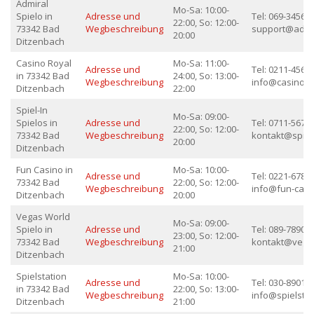
Admiral
Mo-Sa: 10:00-
Spielo in
Adresse und
Tel: 069-345678
22:00, So: 12:00-
73342 Bad
Wegbeschreibung
support@admi
20:00
Ditzenbach
Casino Royal
Mo-Sa: 11:00-
Adresse und
Tel: 0211-45678
in 73342 Bad
24:00, So: 13:00-
Wegbeschreibung
info@casino-r
Ditzenbach
22:00
Spiel-In
Mo-Sa: 09:00-
Spielos in
Adresse und
Tel: 0711-56789
22:00, So: 12:00-
73342 Bad
Wegbeschreibung
kontakt@spiel-
20:00
Ditzenbach
Fun Casino in
Mo-Sa: 10:00-
Adresse und
Tel: 0221-67890
73342 Bad
22:00, So: 12:00-
Wegbeschreibung
info@fun-casi
Ditzenbach
20:00
Vegas World
Mo-Sa: 09:00-
Spielo in
Adresse und
Tel: 089-789012
23:00, So: 12:00-
73342 Bad
Wegbeschreibung
kontakt@vega
21:00
Ditzenbach
Spielstation
Mo-Sa: 10:00-
Adresse und
Tel: 030-890123
in 73342 Bad
22:00, So: 13:00-
Wegbeschreibung
info@spielstat
Ditzenbach
21:00