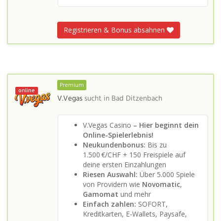
Registrieren & Bonus absahnen
Premium
online
V.Vegas
sucht in
Bad Ditzenbach
V.Vegas Casino
– Hier beginnt dein
Online-Spielerlebnis!
Neukundenbonus:
Bis zu
1.500 €/CHF + 150 Freispiele auf
deine ersten Einzahlungen
Riesen Auswahl:
Über 5.000 Spiele
von Providern wie
Novomatic
,
Gamomat
und mehr
Einfach zahlen:
SOFORT,
Kreditkarten, E-Wallets, Paysafe,