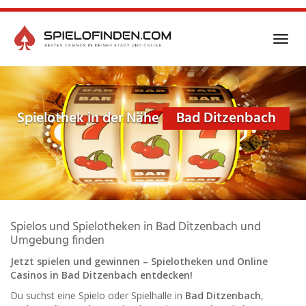
Skip
to
main
Toggl
content
navig
Spielothek in der Nähe
Bad Ditzenbach
Spielos und Spielotheken in Bad Ditzenbach und
Umgebung finden
Jetzt spielen und gewinnen – Spielotheken und Online
Casinos in Bad Ditzenbach entdecken!
Du suchst eine Spielo oder Spielhalle in
Bad Ditzenbach
,