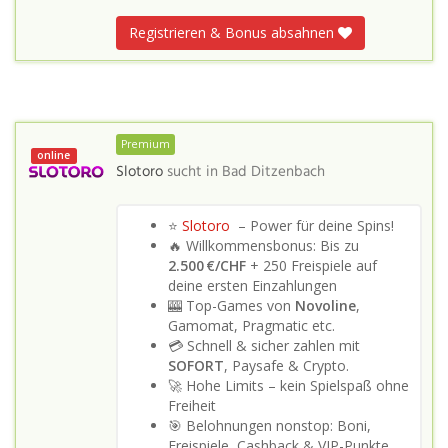
Registrieren & Bonus absahnen
Premium
online
Slotoro
sucht in
Bad Ditzenbach
⭐
Slotoro
– Power für deine Spins!
🔥 Willkommensbonus: Bis zu
2.500 €/CHF
+ 250 Freispiele auf
deine ersten Einzahlungen
🎰 Top-Games von
Novoline
,
Gamomat, Pragmatic etc.
💳 Schnell & sicher zahlen mit
SOFORT
, Paysafe & Crypto.
🚀 Hohe Limits – kein Spielspaß ohne
Freiheit
🎯 Belohnungen nonstop: Boni,
Freispiele, Cashback & VIP-Punkte