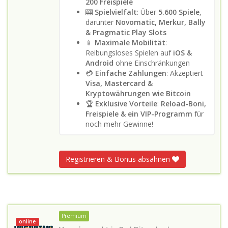
200 Freispiele
🎰
Spielvielfalt
: Über
5.600 Spiele
,
darunter
Novomatic, Merkur, Bally
& Pragmatic Play Slots
📱
Maximale Mobilität
:
Reibungsloses Spielen auf
iOS &
Android
ohne Einschränkungen
💳
Einfache Zahlungen
: Akzeptiert
Visa, Mastercard &
Kryptowährungen wie Bitcoin
🏆
Exklusive Vorteile
:
Reload-Boni,
Freispiele & ein VIP-Programm
für
noch mehr Gewinne!
Registrieren & Bonus absahnen
Premium
online