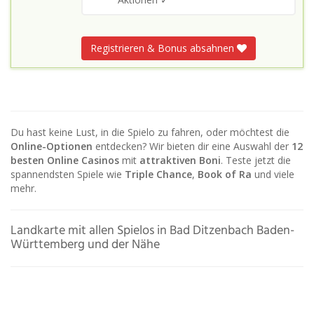
Registrieren & Bonus absahnen
Du hast keine Lust, in die Spielo zu fahren, oder möchtest die
Online-Optionen
entdecken? Wir bieten dir eine Auswahl der
12
besten Online Casinos
mit
attraktiven Boni
. Teste jetzt die
spannendsten Spiele wie
Triple Chance
,
Book of Ra
und viele
mehr.
Landkarte mit allen Spielos in Bad Ditzenbach Baden-
Württemberg und der Nähe