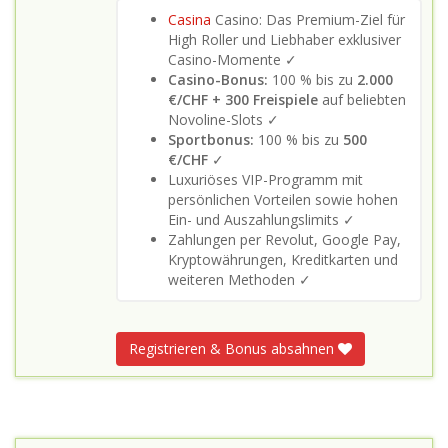
Casina
Casino: Das Premium-Ziel für
High Roller und Liebhaber exklusiver
Casino-Momente ✓
Casino-Bonus:
100 % bis zu
2.000
€/CHF + 300 Freispiele
auf beliebten
Novoline-Slots ✓
Sportbonus:
100 % bis zu
500
€/CHF
✓
Luxuriöses VIP-Programm mit
persönlichen Vorteilen sowie hohen
Ein- und Auszahlungslimits ✓
Zahlungen per Revolut, Google Pay,
Kryptowährungen, Kreditkarten und
weiteren Methoden ✓
Registrieren & Bonus absahnen