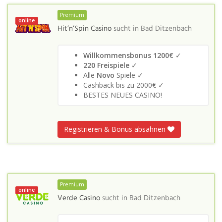
Premium
online
Hit’n’Spin Casino
sucht in
Bad Ditzenbach
Willkommensbonus 1200€
✓
220 Freispiele
✓
Alle
Novo
Spiele ✓
Cashback bis zu 2000€ ✓
BESTES NEUES CASINO!
Registrieren & Bonus absahnen
Premium
online
Verde Casino
sucht in
Bad Ditzenbach