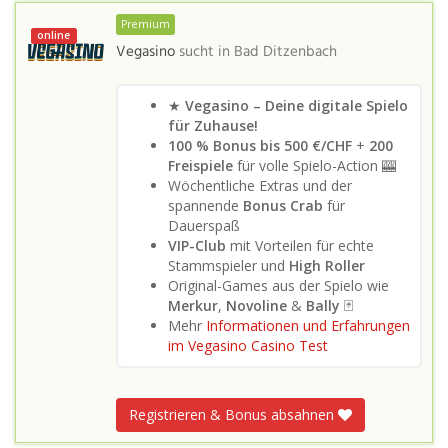
Premium
online
Vegasino
sucht in
Bad Ditzenbach
★
Vegasino – Deine digitale Spielo
für Zuhause!
100 % Bonus bis 500 €/CHF
+
200
Freispiele
für volle Spielo-Action 🎰
Wöchentliche Extras und der
spannende
Bonus Crab
für
Dauerspaß
VIP-Club
mit Vorteilen für echte
Stammspieler und
High Roller
Original-Games aus der Spielo wie
Merkur
,
Novoline
&
Bally
🃏
Mehr
Informationen und Erfahrungen
im Vegasino Casino Test
Registrieren & Bonus absahnen