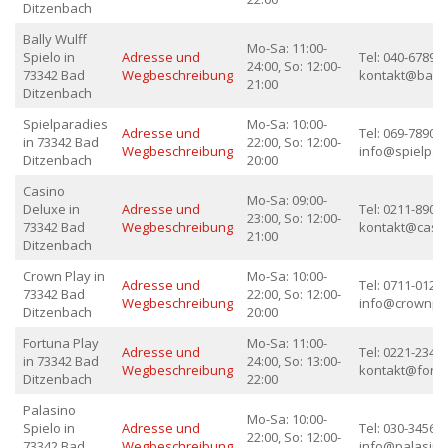
Ditzenbach
Bally Wulff
Mo-Sa: 11:00-
Spielo in
Adresse und
Tel: 040-678901
24:00, So: 12:00-
73342 Bad
Wegbeschreibung
kontakt@bally
21:00
Ditzenbach
Spielparadies
Mo-Sa: 10:00-
Adresse und
Tel: 069-789012
in 73342 Bad
22:00, So: 12:00-
Wegbeschreibung
info@spielpar
Ditzenbach
20:00
Casino
Mo-Sa: 09:00-
Deluxe in
Adresse und
Tel: 0211-89012
23:00, So: 12:00-
73342 Bad
Wegbeschreibung
kontakt@casi
21:00
Ditzenbach
Crown Play in
Mo-Sa: 10:00-
Adresse und
Tel: 0711-01234
73342 Bad
22:00, So: 12:00-
Wegbeschreibung
info@crownpl
Ditzenbach
20:00
Fortuna Play
Mo-Sa: 11:00-
Adresse und
Tel: 0221-23456
in 73342 Bad
24:00, So: 13:00-
Wegbeschreibung
kontakt@fortu
Ditzenbach
22:00
Palasino
Mo-Sa: 10:00-
Spielo in
Adresse und
Tel: 030-345678
22:00, So: 12:00-
73342 Bad
Wegbeschreibung
info@palasino