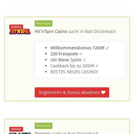
Premium
online
Hit’n’Spin Casino
sucht in
Bad Ditzenbach
Willkommensbonus 1200€
✓
220 Freispiele
✓
Alle
Novo
Spiele ✓
Cashback bis zu 2000€ ✓
BESTES NEUES CASINO!
Registrieren & Bonus absahnen
Premium
online