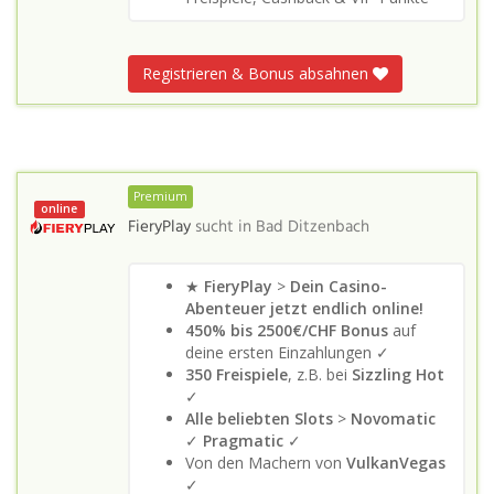
Registrieren & Bonus absahnen
Premium
online
FieryPlay
sucht in
Bad Ditzenbach
★
FieryPlay
>
Dein Casino-
Abenteuer jetzt endlich online!
450% bis 2500€/CHF Bonus
auf
deine ersten Einzahlungen ✓
350 Freispiele
, z.B. bei
Sizzling Hot
✓
Alle beliebten Slots
>
Novomatic
✓
Pragmatic
✓
Von den Machern von
VulkanVegas
✓