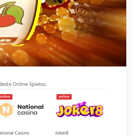
Beste Online Spielos:
online
online
ational Casino
Joker8