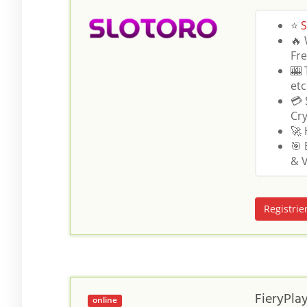
⭐
S
🔥
Fre
🎰
etc
💳 
Cry
🚀 
🎯 
& 
Registri
FieryPla
online