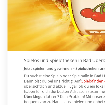
Spielos und Spielotheken in Bad Übe
Jetzt spielen und gewinnen – Spielotheken u
Du suchst eine Spielo oder Spielhalle in
Bad Ü
Dann bist du bei uns richtig! Auf
Spielofinde
übersichtlich und aktuell. Egal, ob du ein
loka
haben für dich die besten Adressen zusammenge
Überkingen
fahren? Kein Problem! Mit unser
bequem von zu Hause aus spielen und dabei