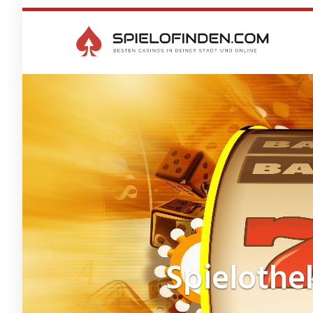
Skip
to
main
content
Spielothe