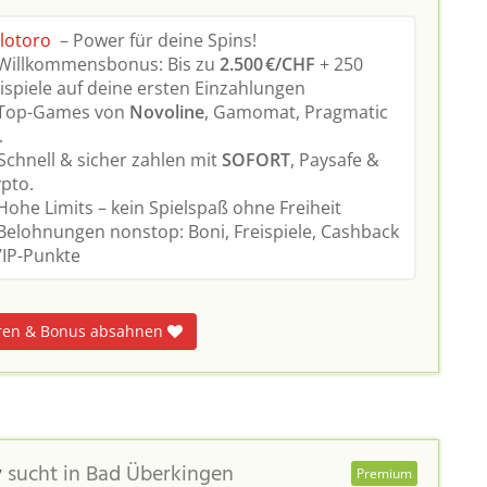
lotoro
– Power für deine Spins!
 Willkommensbonus: Bis zu
2.500 €/CHF
+ 250
ispiele auf deine ersten Einzahlungen
 Top-Games von
Novoline
, Gamomat, Pragmatic
.
Schnell & sicher zahlen mit
SOFORT
, Paysafe &
pto.
Hohe Limits – kein Spielspaß ohne Freiheit
Belohnungen nonstop: Boni, Freispiele, Cashback
VIP-Punkte
eren & Bonus absahnen
y
sucht in
Bad Überkingen
Premium