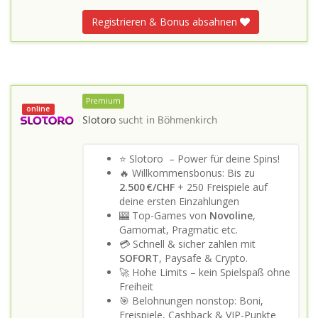
Registrieren & Bonus absahnen
Premium
online
Slotoro
sucht in
Böhmenkirch
⭐ Slotoro – Power für deine Spins!
🔥 Willkommensbonus: Bis zu
2.500 €/CHF
+ 250 Freispiele auf
deine ersten Einzahlungen
🎰 Top-Games von
Novoline
,
Gamomat, Pragmatic etc.
💳 Schnell & sicher zahlen mit
SOFORT
, Paysafe & Crypto.
🚀 Hohe Limits – kein Spielspaß ohne
Freiheit
🎯 Belohnungen nonstop: Boni,
Freispiele, Cashback & VIP-Punkte