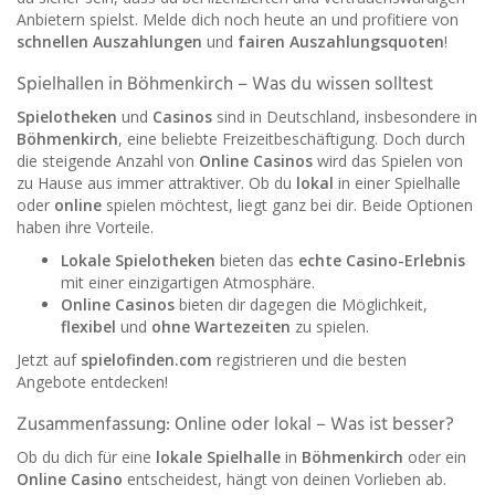
Anbietern spielst. Melde dich noch heute an und profitiere von
schnellen Auszahlungen
und
fairen Auszahlungsquoten
!
Spielhallen in Böhmenkirch – Was du wissen solltest
Spielotheken
und
Casinos
sind in Deutschland, insbesondere in
Böhmenkirch
, eine beliebte Freizeitbeschäftigung. Doch durch
die steigende Anzahl von
Online Casinos
wird das Spielen von
zu Hause aus immer attraktiver. Ob du
lokal
in einer Spielhalle
oder
online
spielen möchtest, liegt ganz bei dir. Beide Optionen
haben ihre Vorteile.
Lokale Spielotheken
bieten das
echte Casino-Erlebnis
mit einer einzigartigen Atmosphäre.
Online Casinos
bieten dir dagegen die Möglichkeit,
flexibel
und
ohne Wartezeiten
zu spielen.
Jetzt auf
spielofinden.com
registrieren und die besten
Angebote entdecken!
Zusammenfassung: Online oder lokal – Was ist besser?
Ob du dich für eine
lokale Spielhalle
in
Böhmenkirch
oder ein
Online Casino
entscheidest, hängt von deinen Vorlieben ab.