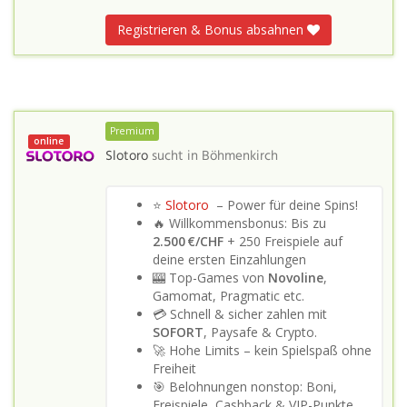
Registrieren & Bonus absahnen
Premium
online
Slotoro
sucht in
Böhmenkirch
⭐
Slotoro
– Power für deine Spins!
🔥 Willkommensbonus: Bis zu
2.500 €/CHF
+ 250 Freispiele auf
deine ersten Einzahlungen
🎰 Top-Games von
Novoline
,
Gamomat, Pragmatic etc.
💳 Schnell & sicher zahlen mit
SOFORT
, Paysafe & Crypto.
🚀 Hohe Limits – kein Spielspaß ohne
Freiheit
🎯 Belohnungen nonstop: Boni,
Freispiele, Cashback & VIP-Punkte