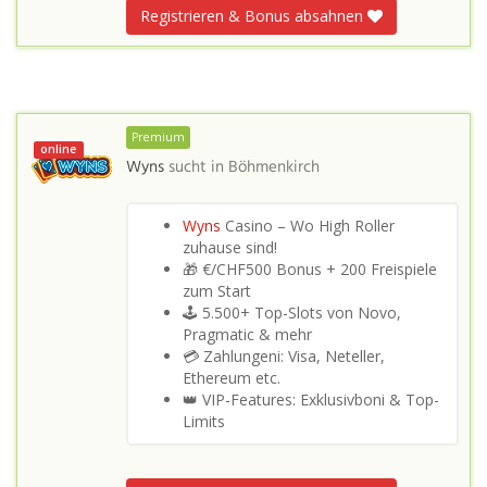
Registrieren & Bonus absahnen
Premium
online
Wyns
sucht in
Böhmenkirch
Wyns
Casino – Wo High Roller
zuhause sind!
🎁 €/CHF500 Bonus + 200 Freispiele
zum Start
🕹️ 5.500+ Top-Slots von Novo,
Pragmatic & mehr
💳 Zahlungeni: Visa, Neteller,
Ethereum etc.
👑 VIP-Features: Exklusivboni & Top-
Limits