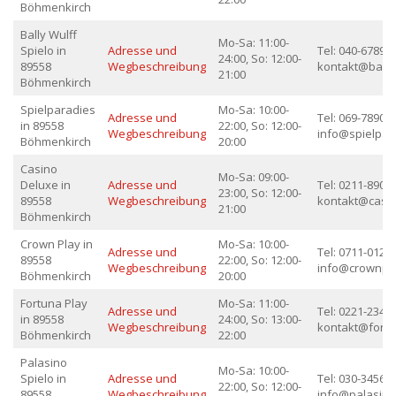
Böhmenkirch
Bally Wulff
Mo-Sa: 11:00-
Spielo in
Adresse und
Tel: 040-678901
24:00, So: 12:00-
89558
Wegbeschreibung
kontakt@bally
21:00
Böhmenkirch
Spielparadies
Mo-Sa: 10:00-
Adresse und
Tel: 069-789012
in 89558
22:00, So: 12:00-
Wegbeschreibung
info@spielpar
Böhmenkirch
20:00
Casino
Mo-Sa: 09:00-
Deluxe in
Adresse und
Tel: 0211-89012
23:00, So: 12:00-
89558
Wegbeschreibung
kontakt@casi
21:00
Böhmenkirch
Crown Play in
Mo-Sa: 10:00-
Adresse und
Tel: 0711-01234
89558
22:00, So: 12:00-
Wegbeschreibung
info@crownpl
Böhmenkirch
20:00
Fortuna Play
Mo-Sa: 11:00-
Adresse und
Tel: 0221-23456
in 89558
24:00, So: 13:00-
Wegbeschreibung
kontakt@fortu
Böhmenkirch
22:00
Palasino
Mo-Sa: 10:00-
Spielo in
Adresse und
Tel: 030-345678
22:00, So: 12:00-
89558
Wegbeschreibung
info@palasino