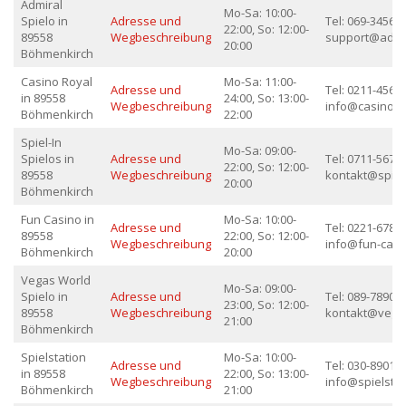
Admiral
Mo-Sa: 10:00-
Spielo in
Adresse und
Tel: 069-345678
22:00, So: 12:00-
89558
Wegbeschreibung
support@admi
20:00
Böhmenkirch
Casino Royal
Mo-Sa: 11:00-
Adresse und
Tel: 0211-45678
in 89558
24:00, So: 13:00-
Wegbeschreibung
info@casino-r
Böhmenkirch
22:00
Spiel-In
Mo-Sa: 09:00-
Spielos in
Adresse und
Tel: 0711-56789
22:00, So: 12:00-
89558
Wegbeschreibung
kontakt@spiel-
20:00
Böhmenkirch
Fun Casino in
Mo-Sa: 10:00-
Adresse und
Tel: 0221-67890
89558
22:00, So: 12:00-
Wegbeschreibung
info@fun-casi
Böhmenkirch
20:00
Vegas World
Mo-Sa: 09:00-
Spielo in
Adresse und
Tel: 089-789012
23:00, So: 12:00-
89558
Wegbeschreibung
kontakt@vega
21:00
Böhmenkirch
Spielstation
Mo-Sa: 10:00-
Adresse und
Tel: 030-890123
in 89558
22:00, So: 13:00-
Wegbeschreibung
info@spielstat
Böhmenkirch
21:00