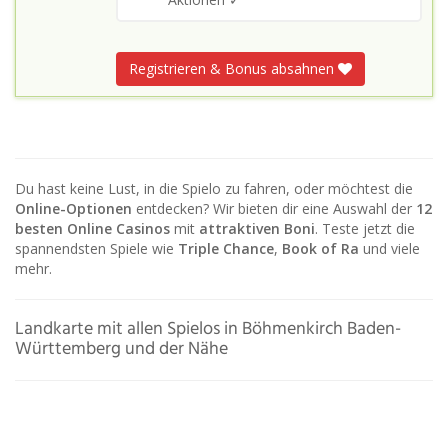
Registrieren & Bonus absahnen
Du hast keine Lust, in die Spielo zu fahren, oder möchtest die
Online-Optionen
entdecken? Wir bieten dir eine Auswahl der
12
besten Online Casinos
mit
attraktiven Boni
. Teste jetzt die
spannendsten Spiele wie
Triple Chance
,
Book of Ra
und viele
mehr.
Landkarte mit allen Spielos in Böhmenkirch Baden-
Württemberg und der Nähe