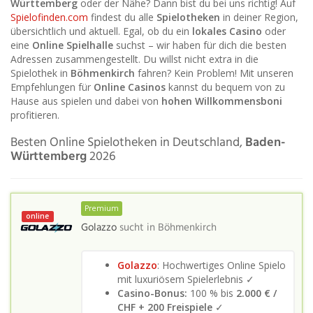
Württemberg
oder der Nähe? Dann bist du bei uns richtig! Auf
Spielofinden.com
findest du alle
Spielotheken
in deiner Region,
übersichtlich und aktuell. Egal, ob du ein
lokales Casino
oder
eine
Online Spielhalle
suchst – wir haben für dich die besten
Adressen zusammengestellt. Du willst nicht extra in die
Spielothek in
Böhmenkirch
fahren? Kein Problem! Mit unseren
Empfehlungen für
Online Casinos
kannst du bequem von zu
Hause aus spielen und dabei von
hohen Willkommensboni
profitieren.
Besten Online Spielotheken in Deutschland,
Baden-
Württemberg
2026
Premium
online
Golazzo
sucht in
Böhmenkirch
Golazzo
: Hochwertiges Online Spielo
mit luxuriösem Spielerlebnis ✓
Casino-Bonus:
100 % bis
2.000 € /
CHF + 200 Freispiele
✓