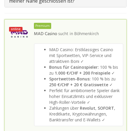
meiner Nähe geschlossen ist?
Premium
online
MAD Casino
sucht in
Böhmenkirch
MAD Casino: Erstklassiges Casino
mit Sportwetten, VIP-Service und
attraktiven Boni ✓
Bonus für Casinospieler:
100 % bis
zu
1.000 €/CHF + 200 Freispiele
✓
Sportwetten-Bonus:
100 % bis zu
250 €/CHF + 20 € Gratiswette
✓
Perfekt für ambitionierte Spieler dank
hoher Einsatzlimits und exklusiver
High-Roller-Vorteile ✓
Zahlungen über
Revolut
,
SOFORT
,
Kreditkarte, Kryptowährungen,
Banktransfer und E-Wallets ✓