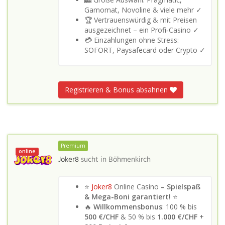
Gamomat, Novoline & viele mehr ✓
🏆 Vertrauenswürdig & mit Preisen
ausgezeichnet – ein Profi‑Casino ✓
💳 Einzahlungen ohne Stress:
SOFORT, Paysafecard oder Crypto ✓
Registrieren & Bonus absahnen
Premium
online
Joker8
sucht in
Böhmenkirch
⭐
Joker8
Online Casino
– Spielspaß
& Mega-Boni garantiert!
⭐
🔥
Willkommensbonus
: 100 % bis
500 €/CHF
& 50 % bis
1.000 €/CHF
+