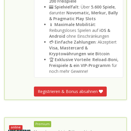
200 Freispiele
🎰
Spielvielfalt
: Über
5.600 Spiele
,
darunter
Novomatic, Merkur, Bally
& Pragmatic Play Slots
📱
Maximale Mobilität
:
Reibungsloses Spielen auf
iOS &
Android
ohne Einschränkungen
💳
Einfache Zahlungen
: Akzeptiert
Visa, Mastercard &
Kryptowährungen wie Bitcoin
🏆
Exklusive Vorteile
:
Reload-Boni,
Freispiele & ein VIP-Programm
für
noch mehr Gewinne!
Registrieren & Bonus absahnen
Premium
online