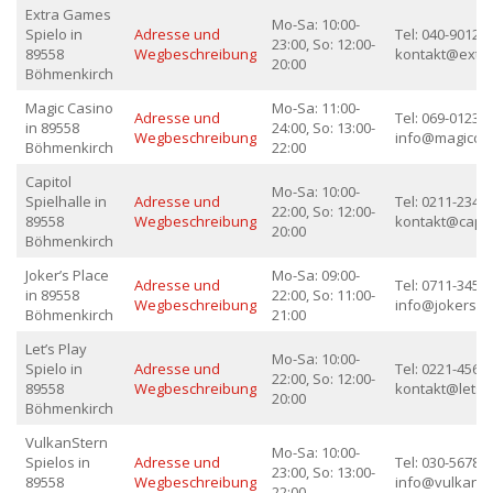
Extra Games
Mo-Sa: 10:00-
Spielo in
Adresse und
Tel: 040-901234
23:00, So: 12:00-
89558
Wegbeschreibung
kontakt@extr
20:00
Böhmenkirch
Magic Casino
Mo-Sa: 11:00-
Adresse und
Tel: 069-012345
in 89558
24:00, So: 13:00-
Wegbeschreibung
info@magiccas
Böhmenkirch
22:00
Capitol
Mo-Sa: 10:00-
Spielhalle in
Adresse und
Tel: 0211-23456
22:00, So: 12:00-
89558
Wegbeschreibung
kontakt@capit
20:00
Böhmenkirch
Joker’s Place
Mo-Sa: 09:00-
Adresse und
Tel: 0711-34567
in 89558
22:00, So: 11:00-
Wegbeschreibung
info@jokerspl
Böhmenkirch
21:00
Let’s Play
Mo-Sa: 10:00-
Spielo in
Adresse und
Tel: 0221-45678
22:00, So: 12:00-
89558
Wegbeschreibung
kontakt@letsp
20:00
Böhmenkirch
VulkanStern
Mo-Sa: 10:00-
Spielos in
Adresse und
Tel: 030-567890
23:00, So: 13:00-
89558
Wegbeschreibung
info@vulkanst
22:00