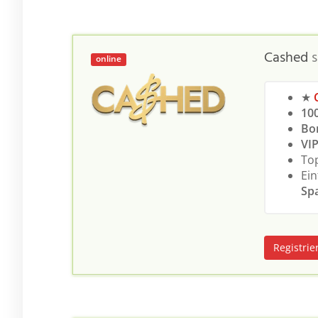
Cashed
s
online
★
10
Bo
VIP
Top
Ei
Sp
Registri