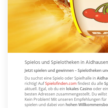
Spielos und Spielotheken in Aidhaus
Jetzt spielen und gewinnen – Spielotheken u
Du suchst eine Spielo oder Spielhalle in
Aidha
richtig! Auf
Spielofinden.com
findest du alle
S
aktuell. Egal, ob du ein
lokales Casino
oder ei
besten Adressen zusammengestellt. Du willst n
Kein Problem! Mit unseren Empfehlungen für
spielen und dabei von
hohen Willkommensbo