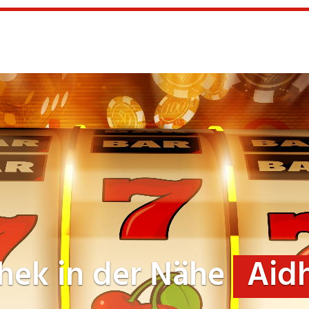
thek in der Nähe
Aid