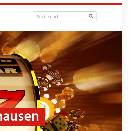
hausen