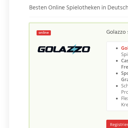
Besten Online Spielotheken in Deutsc
Golazzo
online
Go
Spi
Ca
Fre
Sp
Gr
Sch
Pro
Fle
Kre
Registri