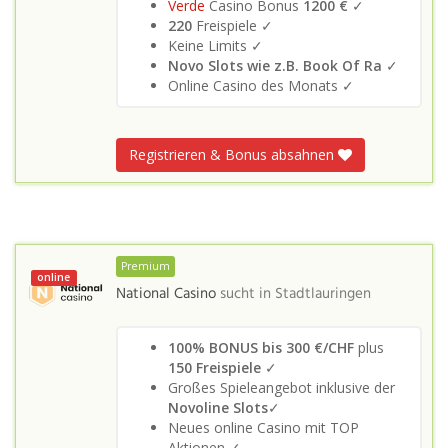
Verde
Casino Bonus
1200 €
✓
220
Freispiele ✓
Keine Limits ✓
Novo Slots wie z.B. Book Of Ra
✓
Online Casino des Monats ✓
Registrieren & Bonus absahnen
Premium
online
National Casino
sucht in
Stadtlauringen
100% BONUS bis 300 €/CHF
plus
150 Freispiele
✓
Großes Spieleangebot inklusive der
Novoline Slots
✓
Neues online Casino mit TOP
Aktionen ✓