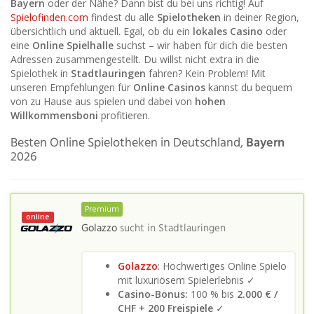
Bayern
oder der Nähe? Dann bist du bei uns richtig! Auf
Spielofinden.com
findest du alle
Spielotheken
in deiner Region,
übersichtlich und aktuell. Egal, ob du ein
lokales Casino
oder
eine
Online Spielhalle
suchst – wir haben für dich die besten
Adressen zusammengestellt. Du willst nicht extra in die
Spielothek in
Stadtlauringen
fahren? Kein Problem! Mit
unseren Empfehlungen für
Online Casinos
kannst du bequem
von zu Hause aus spielen und dabei von
hohen
Willkommensboni
profitieren.
Besten Online Spielotheken in Deutschland,
Bayern
2026
Premium
online
Golazzo
sucht in
Stadtlauringen
Golazzo
: Hochwertiges Online Spielo
mit luxuriösem Spielerlebnis ✓
Casino-Bonus:
100 % bis
2.000 € /
CHF + 200 Freispiele
✓