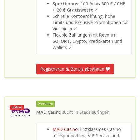
Sportbonus:
100 % bis
500 € / CHF
+ 20 € Gratiswette
✓
Schnelle Kontoeröffnung, hohe
Limits und exklusive Promotionen für
Vielspieler ✓
Flexible Zahlungen mit
Revolut
,
SOFORT
, Crypto, Kreditkarten und
Wallets ✓
Registrieren & Bonus absahnen
Premium
online
MAD Casino
sucht in
Stadtlauringen
MAD Casino
: Erstklassiges Casino
mit Sportwetten, VIP-Service und