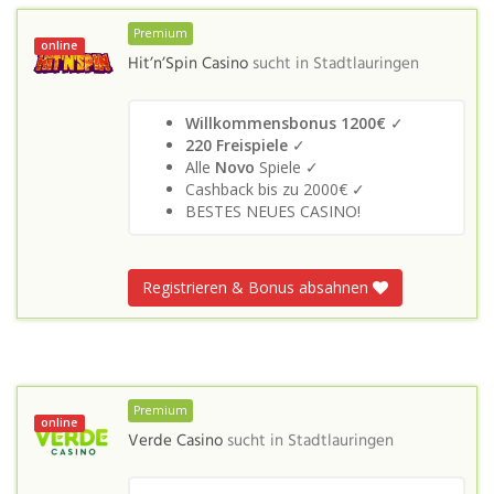
Premium
online
Hit’n’Spin Casino
sucht in
Stadtlauringen
Willkommensbonus 1200€
✓
220 Freispiele
✓
Alle
Novo
Spiele ✓
Cashback bis zu 2000€ ✓
BESTES NEUES CASINO!
Registrieren & Bonus absahnen
Premium
online
Verde Casino
sucht in
Stadtlauringen