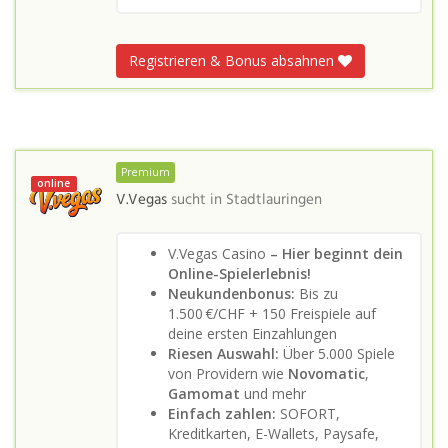
Registrieren & Bonus absahnen
Premium
online
V.Vegas
sucht in
Stadtlauringen
V.Vegas Casino
– Hier beginnt dein
Online-Spielerlebnis!
Neukundenbonus:
Bis zu
1.500 €/CHF + 150 Freispiele auf
deine ersten Einzahlungen
Riesen Auswahl:
Über 5.000 Spiele
von Providern wie
Novomatic
,
Gamomat
und mehr
Einfach zahlen:
SOFORT,
Kreditkarten, E-Wallets, Paysafe,