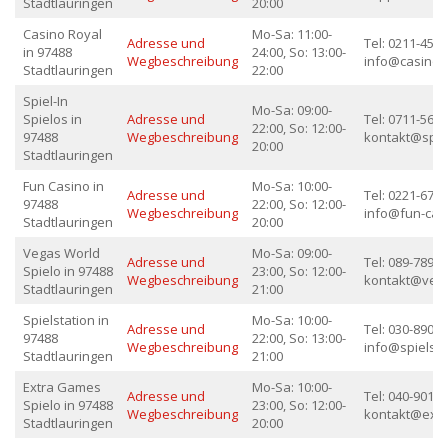
Stadtlauringen
20:00
Casino Royal
Mo-Sa: 11:00-
Adresse und
Tel: 0211-4567
in 97488
24:00, So: 13:00-
Wegbeschreibung
info@casino-r
Stadtlauringen
22:00
Spiel-In
Mo-Sa: 09:00-
Spielos in
Adresse und
Tel: 0711-5678
22:00, So: 12:00-
97488
Wegbeschreibung
kontakt@spiel
20:00
Stadtlauringen
Fun Casino in
Mo-Sa: 10:00-
Adresse und
Tel: 0221-6789
97488
22:00, So: 12:00-
Wegbeschreibung
info@fun-cas
Stadtlauringen
20:00
Vegas World
Mo-Sa: 09:00-
Adresse und
Tel: 089-78901
Spielo in 97488
23:00, So: 12:00-
Wegbeschreibung
kontakt@veg
Stadtlauringen
21:00
Spielstation in
Mo-Sa: 10:00-
Adresse und
Tel: 030-89012
97488
22:00, So: 13:00-
Wegbeschreibung
info@spielsta
Stadtlauringen
21:00
Extra Games
Mo-Sa: 10:00-
Adresse und
Tel: 040-90123
Spielo in 97488
23:00, So: 12:00-
Wegbeschreibung
kontakt@ext
Stadtlauringen
20:00