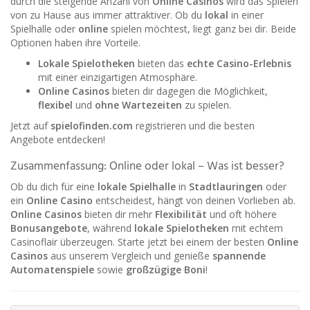
durch die steigende Anzahl von
Online Casinos
wird das Spielen
von zu Hause aus immer attraktiver. Ob du
lokal
in einer
Spielhalle oder
online
spielen möchtest, liegt ganz bei dir. Beide
Optionen haben ihre Vorteile.
Lokale Spielotheken
bieten das
echte Casino-Erlebnis
mit einer einzigartigen Atmosphäre.
Online Casinos
bieten dir dagegen die Möglichkeit,
flexibel
und
ohne Wartezeiten
zu spielen.
Jetzt auf
spielofinden.com
registrieren und die besten
Angebote entdecken!
Zusammenfassung: Online oder lokal – Was ist besser?
Ob du dich für eine
lokale Spielhalle
in
Stadtlauringen
oder
ein
Online Casino
entscheidest, hängt von deinen Vorlieben ab.
Online Casinos
bieten dir mehr
Flexibilität
und oft höhere
Bonusangebote
, während
lokale Spielotheken
mit echtem
Casinoflair überzeugen. Starte jetzt bei einem der besten
Online
Casinos
aus unserem Vergleich und genieße
spannende
Automatenspiele
sowie
großzügige Boni
!