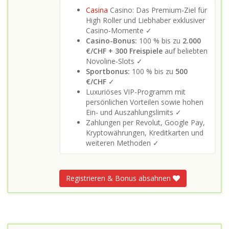
Casina
Casino: Das Premium-Ziel für
High Roller und Liebhaber exklusiver
Casino-Momente ✓
Casino-Bonus:
100 % bis zu
2.000
€/CHF + 300 Freispiele
auf beliebten
Novoline-Slots ✓
Sportbonus:
100 % bis zu
500
€/CHF
✓
Luxuriöses VIP-Programm mit
persönlichen Vorteilen sowie hohen
Ein- und Auszahlungslimits ✓
Zahlungen per Revolut, Google Pay,
Kryptowährungen, Kreditkarten und
weiteren Methoden ✓
Registrieren & Bonus absahnen