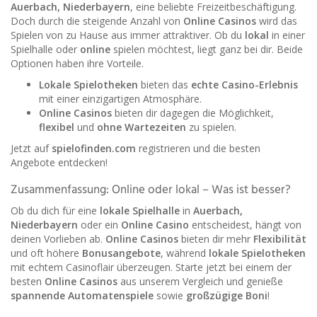
Auerbach, Niederbayern
, eine beliebte Freizeitbeschäftigung.
Doch durch die steigende Anzahl von
Online Casinos
wird das
Spielen von zu Hause aus immer attraktiver. Ob du
lokal
in einer
Spielhalle oder
online
spielen möchtest, liegt ganz bei dir. Beide
Optionen haben ihre Vorteile.
Lokale Spielotheken
bieten das
echte Casino-Erlebnis
mit einer einzigartigen Atmosphäre.
Online Casinos
bieten dir dagegen die Möglichkeit,
flexibel
und
ohne Wartezeiten
zu spielen.
Jetzt auf
spielofinden.com
registrieren und die besten
Angebote entdecken!
Zusammenfassung: Online oder lokal – Was ist besser?
Ob du dich für eine
lokale Spielhalle
in
Auerbach,
Niederbayern
oder ein
Online Casino
entscheidest, hängt von
deinen Vorlieben ab.
Online Casinos
bieten dir mehr
Flexibilität
und oft höhere
Bonusangebote
, während
lokale Spielotheken
mit echtem Casinoflair überzeugen. Starte jetzt bei einem der
besten
Online Casinos
aus unserem Vergleich und genieße
spannende Automatenspiele
sowie
großzügige Boni
!