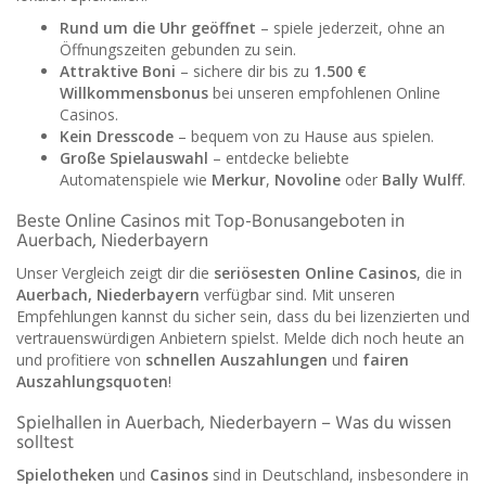
Rund um die Uhr geöffnet
– spiele jederzeit, ohne an
Öffnungszeiten gebunden zu sein.
Attraktive Boni
– sichere dir bis zu
1.500 €
Willkommensbonus
bei unseren empfohlenen Online
Casinos.
Kein Dresscode
– bequem von zu Hause aus spielen.
Große Spielauswahl
– entdecke beliebte
Automatenspiele wie
Merkur
,
Novoline
oder
Bally Wulff
.
Beste Online Casinos mit Top-Bonusangeboten in
Auerbach, Niederbayern
Unser Vergleich zeigt dir die
seriösesten Online Casinos
, die in
Auerbach, Niederbayern
verfügbar sind. Mit unseren
Empfehlungen kannst du sicher sein, dass du bei lizenzierten und
vertrauenswürdigen Anbietern spielst. Melde dich noch heute an
und profitiere von
schnellen Auszahlungen
und
fairen
Auszahlungsquoten
!
Spielhallen in Auerbach, Niederbayern – Was du wissen
solltest
Spielotheken
und
Casinos
sind in Deutschland, insbesondere in