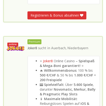
Registrieren & Bonus absahnen
Premium
online
Joker8
sucht in
Auerbach, Niederbayern
⭐
Joker8
Online Casino
– Spielspaß
& Mega-Boni garantiert!
⭐
🔥
Willkommensbonus
: 100 % bis
500 €/CHF
& 50 % bis
1.000 €/CHF
+
200 Freispiele
🎰
Spielvielfalt
: Über
5.600 Spiele
,
darunter
Novomatic, Merkur, Bally
& Pragmatic Play Slots
📱
Maximale Mobilität
:
Reibungsloses Spielen auf
iOS &