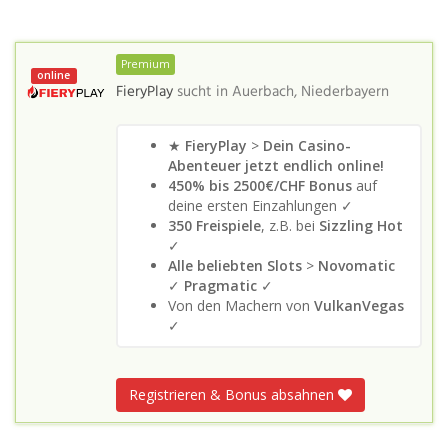
Premium
online
FieryPlay
sucht in
Auerbach, Niederbayern
★
FieryPlay
>
Dein Casino-
Abenteuer jetzt endlich online!
450% bis 2500€/CHF Bonus
auf
deine ersten Einzahlungen ✓
350 Freispiele
, z.B. bei
Sizzling Hot
✓
Alle beliebten Slots
>
Novomatic
✓
Pragmatic
✓
Von den Machern von
VulkanVegas
✓
Registrieren & Bonus absahnen