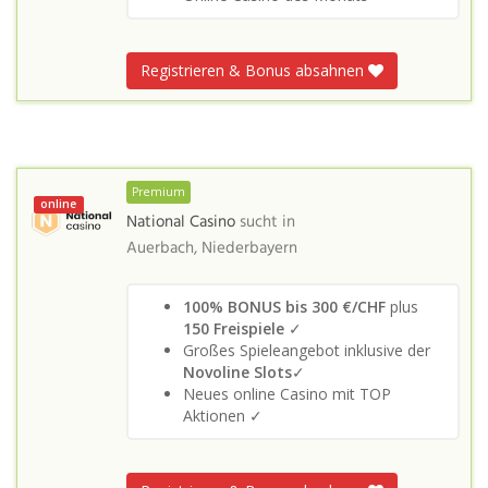
Registrieren & Bonus absahnen
Premium
online
National Casino
sucht in
Auerbach, Niederbayern
100% BONUS bis 300 €/CHF
plus
150 Freispiele
✓
Großes Spieleangebot inklusive der
Novoline Slots
✓
Neues online Casino mit TOP
Aktionen ✓