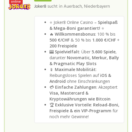
online
Joker8
sucht in
Auerbach, Niederbayern
⭐ Joker8 Online Casino
– Spielspaß
& Mega-Boni garantiert!
⭐
🔥
Willkommensbonus
: 100 % bis
500 €/CHF
& 50 % bis
1.000 €/CHF
+
200 Freispiele
🎰
Spielvielfalt
: Über
5.600 Spiele
,
darunter
Novomatic, Merkur, Bally
& Pragmatic Play Slots
📱
Maximale Mobilität
:
Reibungsloses Spielen auf
iOS &
Android
ohne Einschränkungen
💳
Einfache Zahlungen
: Akzeptiert
Visa, Mastercard &
Kryptowährungen wie Bitcoin
🏆
Exklusive Vorteile
:
Reload-Boni,
Freispiele & ein VIP-Programm
für
noch mehr Gewinne!