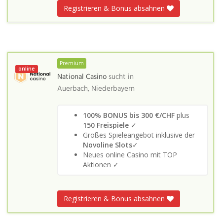
Registrieren & Bonus absahnen
Premium
online
National Casino
sucht in
Auerbach, Niederbayern
100% BONUS bis 300 €/CHF
plus
150 Freispiele
✓
Großes Spieleangebot inklusive der
Novoline Slots
✓
Neues online Casino mit TOP
Aktionen ✓
Registrieren & Bonus absahnen