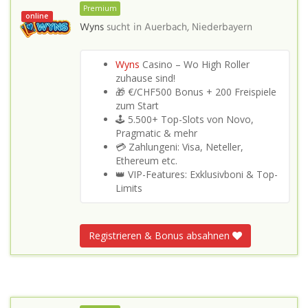
Premium
online
Wyns
sucht in
Auerbach, Niederbayern
Wyns
Casino – Wo High Roller
zuhause sind!
🎁 €/CHF500 Bonus + 200 Freispiele
zum Start
🕹️ 5.500+ Top-Slots von Novo,
Pragmatic & mehr
💳 Zahlungeni: Visa, Neteller,
Ethereum etc.
👑 VIP-Features: Exklusivboni & Top-
Limits
Registrieren & Bonus absahnen