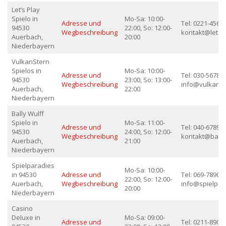
Let’s Play
Spielo in
Mo-Sa: 10:00-
Adresse und
Tel: 0221-45678
94530
22:00, So: 12:00-
Wegbeschreibung
kontakt@letsp
Auerbach,
20:00
Niederbayern
VulkanStern
Spielos in
Mo-Sa: 10:00-
Adresse und
Tel: 030-567890
94530
23:00, So: 13:00-
Wegbeschreibung
info@vulkanst
Auerbach,
22:00
Niederbayern
Bally Wulff
Spielo in
Mo-Sa: 11:00-
Adresse und
Tel: 040-678901
94530
24:00, So: 12:00-
Wegbeschreibung
kontakt@bally
Auerbach,
21:00
Niederbayern
Spielparadies
Mo-Sa: 10:00-
in 94530
Adresse und
Tel: 069-789012
22:00, So: 12:00-
Auerbach,
Wegbeschreibung
info@spielpar
20:00
Niederbayern
Casino
Deluxe in
Mo-Sa: 09:00-
Adresse und
Tel: 0211-89012