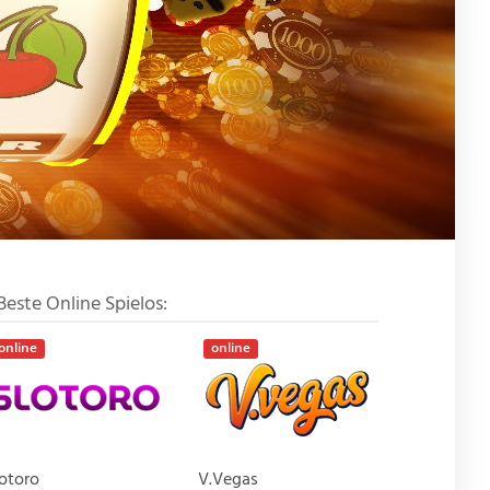
Beste Online Spielos:
online
online
lotoro
V.Vegas