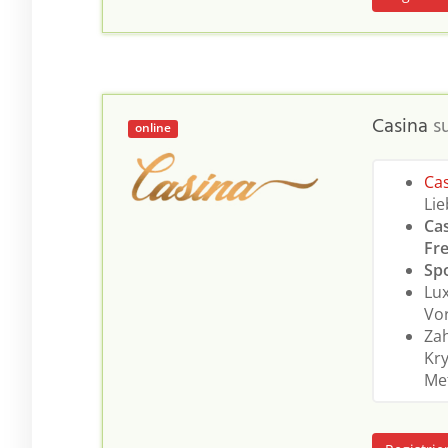
Casina
s
online
Ca
Li
Ca
Fre
Sp
Lu
Vor
Zah
Kr
Me