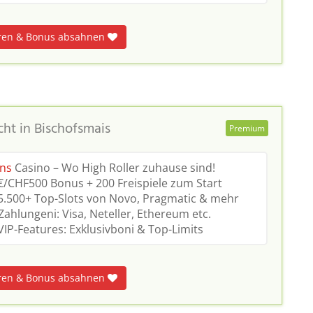
eren & Bonus absahnen
cht in
Bischofsmais
Premium
ns
Casino – Wo High Roller zuhause sind!
€/CHF500 Bonus + 200 Freispiele zum Start
 5.500+ Top-Slots von Novo, Pragmatic & mehr
Zahlungeni: Visa, Neteller, Ethereum etc.
VIP-Features: Exklusivboni & Top-Limits
eren & Bonus absahnen