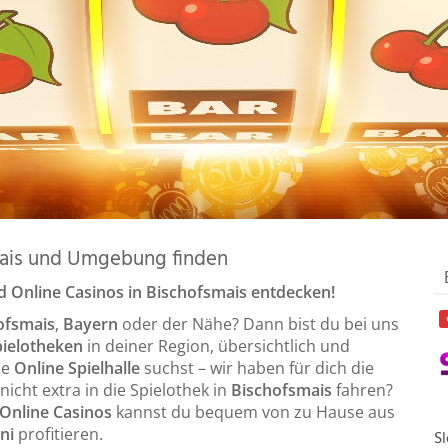
mais und Umgebung finden
d Online Casinos in Bischofsmais entdecken!
ofsmais
,
Bayern
oder der Nähe? Dann bist du bei uns
pielotheken
in deiner Region, übersichtlich und
ne
Online Spielhalle
suchst – wir haben für dich die
icht extra in die Spielothek in
Bischofsmais
fahren?
Online Casinos
kannst du bequem von zu Hause aus
ni
profitieren.
S