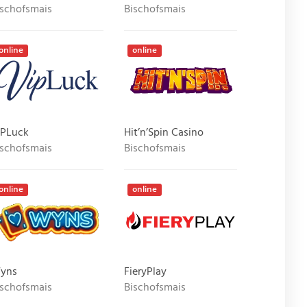
ischofsmais
Bischofsmais
online
online
IPLuck
Hit’n’Spin Casino
ischofsmais
Bischofsmais
online
online
yns
FieryPlay
ischofsmais
Bischofsmais