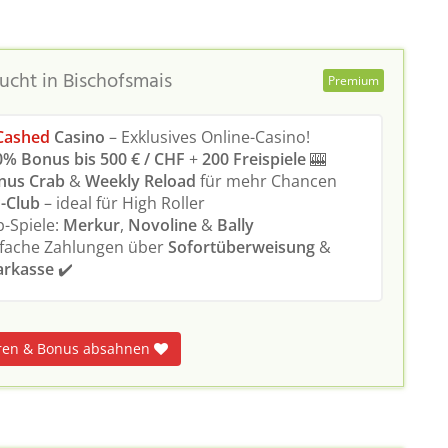
ucht in
Bischofsmais
Premium
Cashed
Casino
– Exklusives Online-Casino!
0% Bonus bis 500 €
/ CHF
+
200 Freispiele
🎰
nus Crab
&
Weekly Reload
für mehr Chancen
-Club
– ideal für High Roller
-Spiele:
Merkur
,
Novoline
&
Bally
nfache Zahlungen über
Sofortüberweisung
&
arkasse
✔️
eren & Bonus absahnen