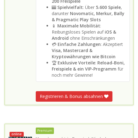
200 Freispiele
🎰
Spielvielfalt
: Über
5.600 Spiele
,
darunter
Novomatic, Merkur, Bally
& Pragmatic Play Slots
📱
Maximale Mobilität
:
Reibungsloses Spielen auf
iOS &
Android
ohne Einschränkungen
💳
Einfache Zahlungen
: Akzeptiert
Visa, Mastercard &
Kryptowährungen wie Bitcoin
🏆
Exklusive Vorteile
:
Reload-Boni,
Freispiele & ein VIP-Programm
für
noch mehr Gewinne!
Registrieren & Bonus absahnen
Premium
online