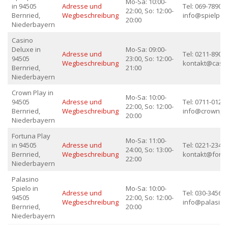
Mo-Sa: 10:00-
in 94505
Adresse und
Tel: 069-789012
22:00, So: 12:00-
Bernried,
Wegbeschreibung
info@spielpar
20:00
Niederbayern
Casino
Deluxe in
Mo-Sa: 09:00-
Adresse und
Tel: 0211-89012
94505
23:00, So: 12:00-
Wegbeschreibung
kontakt@casi
Bernried,
21:00
Niederbayern
Crown Play in
Mo-Sa: 10:00-
94505
Adresse und
Tel: 0711-01234
22:00, So: 12:00-
Bernried,
Wegbeschreibung
info@crownpl
20:00
Niederbayern
Fortuna Play
Mo-Sa: 11:00-
in 94505
Adresse und
Tel: 0221-23456
24:00, So: 13:00-
Bernried,
Wegbeschreibung
kontakt@fortu
22:00
Niederbayern
Palasino
Spielo in
Mo-Sa: 10:00-
Adresse und
Tel: 030-345678
94505
22:00, So: 12:00-
Wegbeschreibung
info@palasino
Bernried,
20:00
Niederbayern