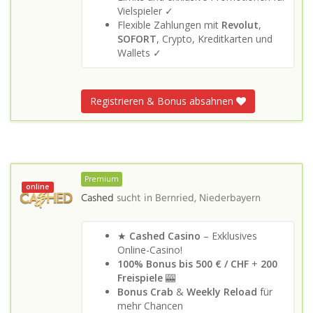
Vielspieler ✓
Flexible Zahlungen mit
Revolut
,
SOFORT
, Crypto, Kreditkarten und
Wallets ✓
Registrieren & Bonus absahnen
Premium
online
Cashed
sucht in
Bernried, Niederbayern
★
Cashed Casino
– Exklusives
Online-Casino!
100% Bonus bis 500 €
/ CHF
+
200
Freispiele
🎰
Bonus Crab
&
Weekly Reload
für
mehr Chancen