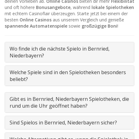
deinen Vorlieben ab.
Online Casinos
bieten dir mehr
Flexibilität
und oft höhere
Bonusangebote
, während
lokale Spielotheken
mit echtem Casinoflair überzeugen. Starte jetzt bei einem der
besten
Online Casinos
aus unserem Vergleich und genieße
spannende Automatenspiele
sowie
großzügige Boni
!
Wo finde ich die nächste Spielo in Bernried,
Niederbayern?
Welche Spiele sind in den Spielotheken besonders
beliebt?
Gibt es in Bernried, Niederbayern Spielotheken, die
rund um die Uhr geöffnet haben?
Sind Spielos in Bernried, Niederbayern sicher?