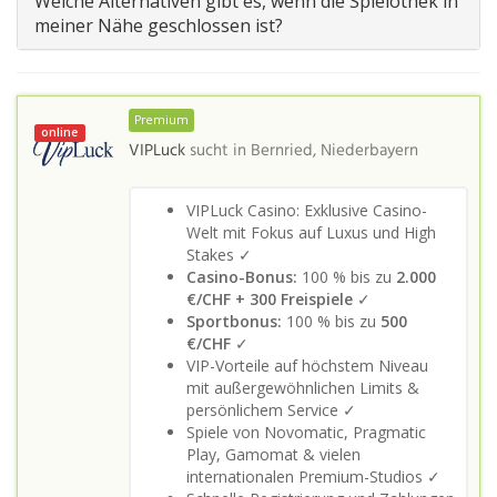
Welche Alternativen gibt es, wenn die Spielothek in
meiner Nähe geschlossen ist?
Premium
online
VIPLuck
sucht in
Bernried, Niederbayern
VIPLuck Casino: Exklusive Casino-
Welt mit Fokus auf Luxus und High
Stakes ✓
Casino-Bonus:
100 % bis zu
2.000
€/CHF + 300 Freispiele
✓
Sportbonus:
100 % bis zu
500
€/CHF
✓
VIP-Vorteile auf höchstem Niveau
mit außergewöhnlichen Limits &
persönlichem Service ✓
Spiele von Novomatic, Pragmatic
Play, Gamomat & vielen
internationalen Premium-Studios ✓