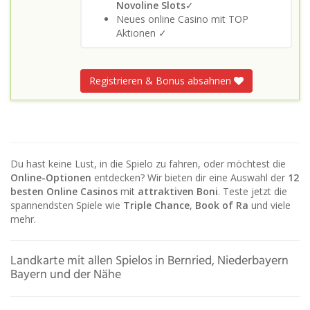
Novoline Slots
✓
Neues online Casino mit TOP
Aktionen ✓
Registrieren & Bonus absahnen
Du hast keine Lust, in die Spielo zu fahren, oder möchtest die
Online-Optionen
entdecken? Wir bieten dir eine Auswahl der
12
besten Online Casinos
mit
attraktiven Boni
. Teste jetzt die
spannendsten Spiele wie
Triple Chance
,
Book of Ra
und viele
mehr.
Landkarte mit allen Spielos in Bernried, Niederbayern
Bayern und der Nähe