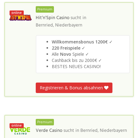
Premium
online
Hit’n’Spin Casino
sucht in
Bernried, Niederbayern
Willkommensbonus 1200€
✓
220 Freispiele
✓
Alle
Novo
Spiele ✓
Cashback bis zu 2000€ ✓
BESTES NEUES CASINO!
Registrieren & Bonus absahnen
Premium
online
Verde Casino
sucht in
Bernried, Niederbayern