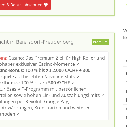
eren & Bonus absahnen
V
B
ucht in
Beiersdorf-Freudenberg
Premium
sina
Casino: Das Premium-Ziel für High Roller und
ebhaber exklusiver Casino-Momente ✓
sino-Bonus:
100 % bis zu
2.000 €/CHF + 300
ispiele
auf beliebten Novoline-Slots ✓
ortbonus:
100 % bis zu
500 €/CHF
✓
xuriöses VIP-Programm mit persönlichen
teilen sowie hohen Ein- und Auszahlungslimits ✓
lungen per Revolut, Google Pay,
yptowährungen, Kreditkarten und weiteren
thoden ✓