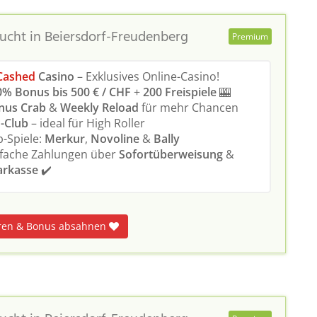
ucht in
Beiersdorf-Freudenberg
Premium
Cashed
Casino
– Exklusives Online-Casino!
0% Bonus bis 500 €
/ CHF
+
200 Freispiele
🎰
nus Crab
&
Weekly Reload
für mehr Chancen
-Club
– ideal für High Roller
-Spiele:
Merkur
,
Novoline
&
Bally
nfache Zahlungen über
Sofortüberweisung
&
arkasse
✔️
eren & Bonus absahnen