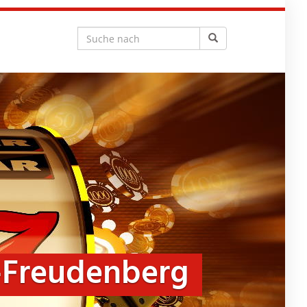
-Freudenberg