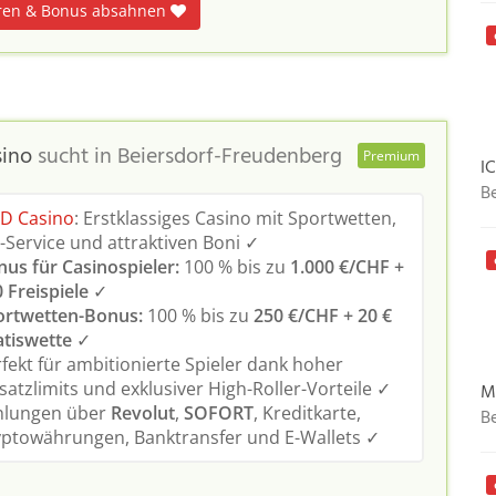
eren & Bonus absahnen
ino
sucht in
Beiersdorf-Freudenberg
Premium
I
B
D Casino
: Erstklassiges Casino mit Sportwetten,
-Service und attraktiven Boni ✓
us für Casinospieler:
100 % bis zu
1.000 €/CHF +
 Freispiele
✓
ortwetten-Bonus:
100 % bis zu
250 €/CHF + 20 €
atiswette
✓
fekt für ambitionierte Spieler dank hoher
satzlimits und exklusiver High-Roller-Vorteile ✓
M
hlungen über
Revolut
,
SOFORT
, Kreditkarte,
B
yptowährungen, Banktransfer und E-Wallets ✓