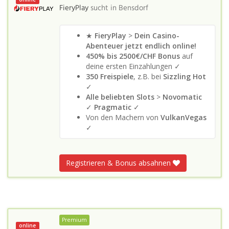
FieryPlay
sucht in
Bensdorf
★
FieryPlay
>
Dein Casino-
Abenteuer jetzt endlich online!
450% bis 2500€/CHF Bonus
auf
deine ersten Einzahlungen ✓
350 Freispiele
, z.B. bei
Sizzling Hot
✓
Alle beliebten Slots
>
Novomatic
✓
Pragmatic
✓
Von den Machern von
VulkanVegas
✓
Registrieren & Bonus absahnen
Premium
online