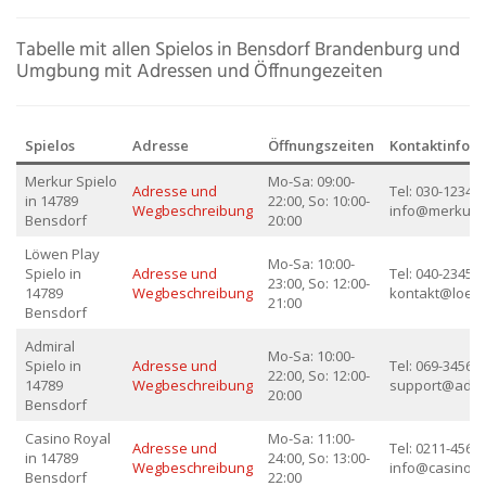
Tabelle mit allen Spielos in Bensdorf Brandenburg und
Umgbung mit Adressen und Öffnungezeiten
Spielos
Adresse
Öffnungszeiten
Kontaktinfor
Merkur Spielo
Mo-Sa: 09:00-
Adresse und
Tel: 030-123456
in 14789
22:00, So: 10:00-
Wegbeschreibung
info@merkur.
Bensdorf
20:00
Löwen Play
Mo-Sa: 10:00-
Spielo in
Adresse und
Tel: 040-234567
23:00, So: 12:00-
14789
Wegbeschreibung
kontakt@loew
21:00
Bensdorf
Admiral
Mo-Sa: 10:00-
Spielo in
Adresse und
Tel: 069-345678
22:00, So: 12:00-
14789
Wegbeschreibung
support@admi
20:00
Bensdorf
Casino Royal
Mo-Sa: 11:00-
Adresse und
Tel: 0211-45678
in 14789
24:00, So: 13:00-
Wegbeschreibung
info@casino-r
Bensdorf
22:00