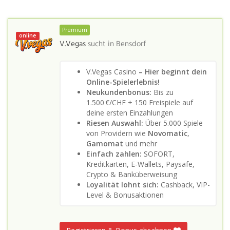
Premium
online
V.Vegas
sucht in
Bensdorf
V.Vegas Casino
– Hier beginnt dein
Online-Spielerlebnis!
Neukundenbonus:
Bis zu
1.500 €/CHF + 150 Freispiele auf
deine ersten Einzahlungen
Riesen Auswahl:
Über 5.000 Spiele
von Providern wie
Novomatic
,
Gamomat
und mehr
Einfach zahlen:
SOFORT,
Kreditkarten, E-Wallets, Paysafe,
Crypto & Banküberweisung
Loyalität lohnt sich:
Cashback, VIP-
Level & Bonusaktionen