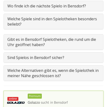
Wo finde ich die nächste Spielo in Bensdorf?
Welche Spiele sind in den Spielotheken besonders
beliebt?
Gibt es in Bensdorf Spielotheken, die rund um die
Uhr geöffnet haben?
Sind Spielos in Bensdorf sicher?
Welche Alternativen gibt es, wenn die Spielothek in
meiner Nähe geschlossen ist?
Premium
online
Golazzo
sucht in
Bensdorf