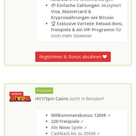
💳
Einfache Zahlungen
: Akzeptiert
Visa, Mastercard &
Kryptowährungen wie Bitcoin
🏆
Exklusive Vorteile
:
Reload-Boni,
Freispiele & ein VIP-Programm
für
noch mehr Gewinne!
Registrieren & Bonus absahnen
Premium
online
Hit’n’Spin Casino
sucht in
Bensdorf
Willkommensbonus 1200€
✓
220 Freispiele
✓
Alle
Novo
Spiele ✓
Cashback bis zu 2000€ ✓