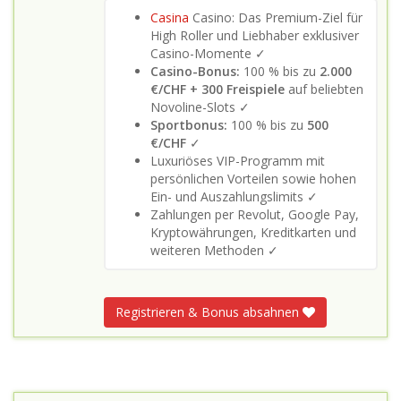
Casina
Casino: Das Premium-Ziel für
High Roller und Liebhaber exklusiver
Casino-Momente ✓
Casino-Bonus:
100 % bis zu
2.000
€/CHF + 300 Freispiele
auf beliebten
Novoline-Slots ✓
Sportbonus:
100 % bis zu
500
€/CHF
✓
Luxuriöses VIP-Programm mit
persönlichen Vorteilen sowie hohen
Ein- und Auszahlungslimits ✓
Zahlungen per Revolut, Google Pay,
Kryptowährungen, Kreditkarten und
weiteren Methoden ✓
Registrieren & Bonus absahnen