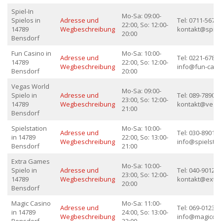
Spiel-In
Mo-Sa: 09:00-
Spielos in
Adresse und
Tel: 0711-56789
22:00, So: 12:00-
14789
Wegbeschreibung
kontakt@spiel-
20:00
Bensdorf
Fun Casino in
Mo-Sa: 10:00-
Adresse und
Tel: 0221-67890
14789
22:00, So: 12:00-
Wegbeschreibung
info@fun-casi
Bensdorf
20:00
Vegas World
Mo-Sa: 09:00-
Spielo in
Adresse und
Tel: 089-789012
23:00, So: 12:00-
14789
Wegbeschreibung
kontakt@vega
21:00
Bensdorf
Spielstation
Mo-Sa: 10:00-
Adresse und
Tel: 030-890123
in 14789
22:00, So: 13:00-
Wegbeschreibung
info@spielstat
Bensdorf
21:00
Extra Games
Mo-Sa: 10:00-
Spielo in
Adresse und
Tel: 040-901234
23:00, So: 12:00-
14789
Wegbeschreibung
kontakt@extr
20:00
Bensdorf
Magic Casino
Mo-Sa: 11:00-
Adresse und
Tel: 069-012345
in 14789
24:00, So: 13:00-
Wegbeschreibung
info@magiccas