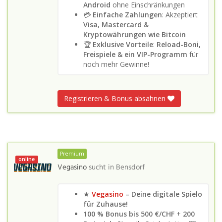
Android
ohne Einschränkungen
💳
Einfache Zahlungen
: Akzeptiert
Visa, Mastercard &
Kryptowährungen wie Bitcoin
🏆
Exklusive Vorteile
:
Reload-Boni,
Freispiele & ein VIP-Programm
für
noch mehr Gewinne!
Registrieren & Bonus absahnen
Premium
online
Vegasino
sucht in
Bensdorf
★
Vegasino
– Deine digitale Spielo
für Zuhause!
100 % Bonus bis 500 €/CHF
+
200