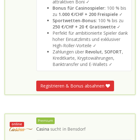
attraktiven Boni ✓
Bonus für Casinospieler:
100 % bis
zu
1.000 €/CHF + 200 Freispiele
✓
Sportwetten-Bonus:
100 % bis zu
250 €/CHF + 20 € Gratiswette
✓
Perfekt für ambitionierte Spieler dank
hoher Einsatzlimits und exklusiver
High-Roller-Vorteile ✓
Zahlungen über
Revolut
,
SOFORT
,
Kreditkarte, Kryptowährungen,
Banktransfer und E-Wallets ✓
Registrieren & Bonus absahnen
Premium
online
Casina
sucht in
Bensdorf