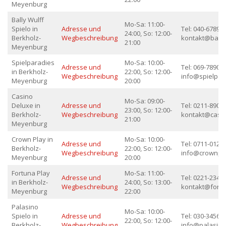
Meyenburg
Bally Wulff
Mo-Sa: 11:00-
Spielo in
Adresse und
Tel: 040-678901
24:00, So: 12:00-
Berkholz-
Wegbeschreibung
kontakt@bally
21:00
Meyenburg
Spielparadies
Mo-Sa: 10:00-
Adresse und
Tel: 069-789012
in Berkholz-
22:00, So: 12:00-
Wegbeschreibung
info@spielpar
Meyenburg
20:00
Casino
Mo-Sa: 09:00-
Deluxe in
Adresse und
Tel: 0211-89012
23:00, So: 12:00-
Berkholz-
Wegbeschreibung
kontakt@casi
21:00
Meyenburg
Crown Play in
Mo-Sa: 10:00-
Adresse und
Tel: 0711-01234
Berkholz-
22:00, So: 12:00-
Wegbeschreibung
info@crownpl
Meyenburg
20:00
Fortuna Play
Mo-Sa: 11:00-
Adresse und
Tel: 0221-23456
in Berkholz-
24:00, So: 13:00-
Wegbeschreibung
kontakt@fortu
Meyenburg
22:00
Palasino
Mo-Sa: 10:00-
Spielo in
Adresse und
Tel: 030-345678
22:00, So: 12:00-
Berkholz-
Wegbeschreibung
info@palasino