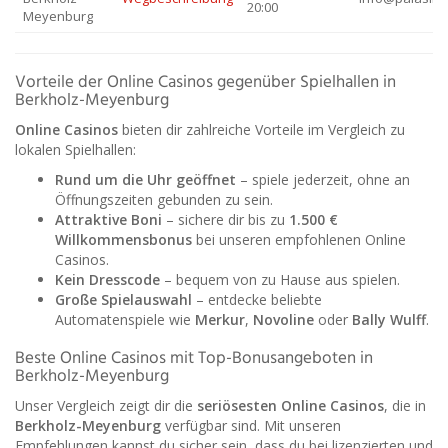
20:00
Meyenburg
Vorteile der Online Casinos gegenüber Spielhallen in
Berkholz-Meyenburg
Online Casinos
bieten dir zahlreiche Vorteile im Vergleich zu
lokalen Spielhallen:
Rund um die Uhr geöffnet
– spiele jederzeit, ohne an
Öffnungszeiten gebunden zu sein.
Attraktive Boni
– sichere dir bis zu
1.500 €
Willkommensbonus
bei unseren empfohlenen Online
Casinos.
Kein Dresscode
– bequem von zu Hause aus spielen.
Große Spielauswahl
– entdecke beliebte
Automatenspiele wie
Merkur
,
Novoline
oder
Bally Wulff
.
Beste Online Casinos mit Top-Bonusangeboten in
Berkholz-Meyenburg
Unser Vergleich zeigt dir die
seriösesten Online Casinos
, die in
Berkholz-Meyenburg
verfügbar sind. Mit unseren
Empfehlungen kannst du sicher sein, dass du bei lizenzierten und