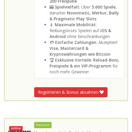
200 Freispiele
🎰
Spielvielfalt
: Über
5.600 Spiele
,
darunter
Novomatic, Merkur, Bally
& Pragmatic Play Slots
📱
Maximale Mobilität
:
Reibungsloses Spielen auf
iOS &
Android
ohne Einschränkungen
💳
Einfache Zahlungen
: Akzeptiert
Visa, Mastercard &
Kryptowährungen wie Bitcoin
🏆
Exklusive Vorteile
:
Reload-Boni,
Freispiele & ein VIP-Programm
für
noch mehr Gewinne!
Registrieren & Bonus absahnen
Premium
online