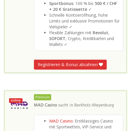
Sportbonus:
100 % bis
500 € / CHF
+ 20 € Gratiswette
✓
Schnelle Kontoeröffnung, hohe
Limits und exklusive Promotionen für
Vielspieler ✓
Flexible Zahlungen mit
Revolut
,
SOFORT
, Crypto, Kreditkarten und
Wallets ✓
Registrieren & Bonus absahnen
Premium
online
MAD Casino
sucht in
Berkholz-Meyenburg
MAD Casino
: Erstklassiges Casino
mit Sportwetten, VIP-Service und