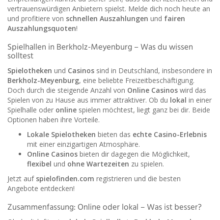
vertrauenswürdigen Anbietern spielst. Melde dich noch heute an
und profitiere von
schnellen Auszahlungen
und
fairen
Auszahlungsquoten
!
Spielhallen in Berkholz-Meyenburg – Was du wissen
solltest
Spielotheken
und
Casinos
sind in Deutschland, insbesondere in
Berkholz-Meyenburg
, eine beliebte Freizeitbeschäftigung.
Doch durch die steigende Anzahl von
Online Casinos
wird das
Spielen von zu Hause aus immer attraktiver. Ob du
lokal
in einer
Spielhalle oder
online
spielen möchtest, liegt ganz bei dir. Beide
Optionen haben ihre Vorteile.
Lokale Spielotheken
bieten das
echte Casino-Erlebnis
mit einer einzigartigen Atmosphäre.
Online Casinos
bieten dir dagegen die Möglichkeit,
flexibel
und
ohne Wartezeiten
zu spielen.
Jetzt auf
spielofinden.com
registrieren und die besten
Angebote entdecken!
Zusammenfassung: Online oder lokal – Was ist besser?