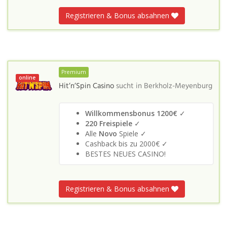
Registrieren & Bonus absahnen
Premium
online
Hit’n’Spin Casino
sucht in
Berkholz-Meyenburg
Willkommensbonus 1200€
✓
220 Freispiele
✓
Alle
Novo
Spiele ✓
Cashback bis zu 2000€ ✓
BESTES NEUES CASINO!
Registrieren & Bonus absahnen