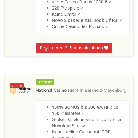
Verde
Casino Bonus
1200 €
✓
220
Freispiele ✓
Keine Limits ✓
Novo Slots wie z.B. Book Of Ra
✓
Online Casino des Monats ✓
Registrieren & Bonus absahnen
Premium
online
National Casino
sucht in
Berkholz-Meyenburg
100% BONUS bis 300 €/CHF
plus
150 Freispiele
✓
Großes Spieleangebot inklusive der
Novoline Slots
✓
Neues online Casino mit TOP
Aktionen ✓