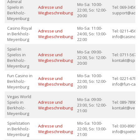
Admiral
Mo-Sa: 10:00-
Spielo in
Adresse und
Tel: 069-345678
22:00, So: 12:00-
Berkholz-
Wegbeschreibung
support@admi
20:00
Meyenburg
Casino Royal
Mo-Sa: 11:00-
Adresse und
Tel: 0211-45678
in Berkholz-
24:00, So: 13:00-
Wegbeschreibung
info@casino-r
Meyenburg
22:00
Spiel-In
Mo-Sa: 09:00-
Spielos in
Adresse und
Tel: 0711-56789
22:00, So: 12:00-
Berkholz-
Wegbeschreibung
kontakt@spiel-
20:00
Meyenburg
Fun Casino in
Mo-Sa: 10:00-
Adresse und
Tel: 0221-67890
Berkholz-
22:00, So: 12:00-
Wegbeschreibung
info@fun-casi
Meyenburg
20:00
Vegas World
Mo-Sa: 09:00-
Spielo in
Adresse und
Tel: 089-789012
23:00, So: 12:00-
Berkholz-
Wegbeschreibung
kontakt@vega
21:00
Meyenburg
Spielstation
Mo-Sa: 10:00-
Adresse und
Tel: 030-890123
in Berkholz-
22:00, So: 13:00-
Wegbeschreibung
info@spielstat
Meyenburg
21:00