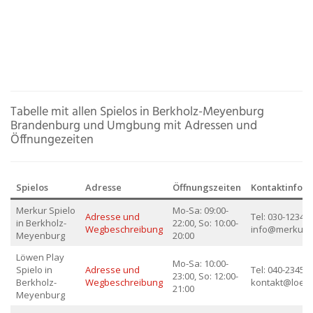
Tabelle mit allen Spielos in Berkholz-Meyenburg
Brandenburg und Umgbung mit Adressen und
Öffnungezeiten
Spielos
Adresse
Öffnungszeiten
Kontaktinfor
Merkur Spielo
Mo-Sa: 09:00-
Adresse und
Tel: 030-123456
in Berkholz-
22:00, So: 10:00-
Wegbeschreibung
info@merkur.
Meyenburg
20:00
Löwen Play
Mo-Sa: 10:00-
Spielo in
Adresse und
Tel: 040-234567
23:00, So: 12:00-
Berkholz-
Wegbeschreibung
kontakt@loew
21:00
Meyenburg