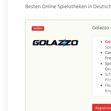
Besten Online Spielotheken in Deutsc
Golazzo
online
Go
Spi
Ca
Fre
Sp
Gr
Sch
Pro
Fle
Kre
Registri