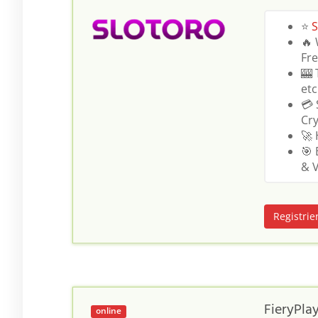
⭐
S
🔥
Fre
🎰
etc
💳 
Cry
🚀 
🎯 
& 
Registri
FieryPla
online