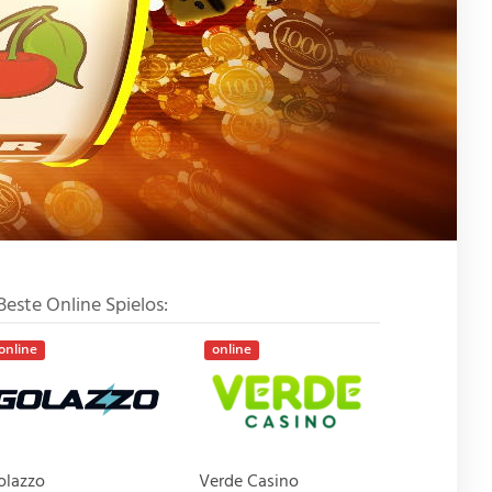
Beste Online Spielos:
online
online
olazzo
Verde Casino