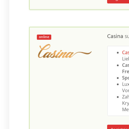
Casina
s
online
Ca
Li
Ca
Fre
Sp
Lu
Vor
Zah
Kr
Me