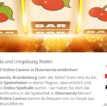
rda und Umgebung finden
d Online Casinos in Elsterwerda entdecken!
rwerda
,
Brandenburg
oder der Nähe? Dann bist du bei
lle
Spielotheken
in deiner Region, übersichtlich und
ne
Online Spielhalle
suchst – wir haben für dich die
icht extra in die Spielothek in
Elsterwerda
fahren?
Online Casinos
kannst du bequem von zu Hause aus
ni
profitieren.
G