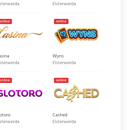
lsterwerda
Elsterwerda
online
online
asina
Wyns
lsterwerda
Elsterwerda
online
online
lotoro
Cashed
lsterwerda
Elsterwerda