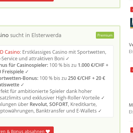
ino
sucht in
Elsterwerda
Premium
V
E
D Casino
: Erstklassiges Casino mit Sportwetten,
-Service und attraktiven Boni ✓
us für Casinospieler:
100 % bis zu
1.000 €/CHF +
 Freispiele
✓
ortwetten-Bonus:
100 % bis zu
250 €/CHF + 20 €
atiswette
✓
fekt für ambitionierte Spieler dank hoher
satzlimits und exklusiver High-Roller-Vorteile ✓
hlungen über
Revolut
,
SOFORT
, Kreditkarte,
M
yptowährungen, Banktransfer und E-Wallets ✓
E
eren & Bonus absahnen