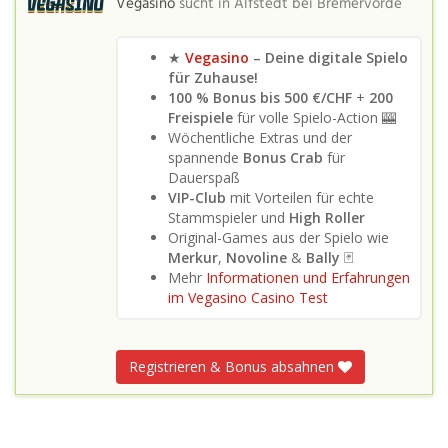
Vegasino
sucht in
Alfstedt bei Bremervörde
★
Vegasino
– Deine digitale Spielo
für Zuhause!
100 % Bonus bis 500 €/CHF
+
200
Freispiele
für volle Spielo-Action 🎰
Wöchentliche Extras und der
spannende
Bonus Crab
für
Dauerspaß
VIP-Club
mit Vorteilen für echte
Stammspieler und
High Roller
Original-Games aus der Spielo wie
Merkur
,
Novoline
&
Bally
🃏
Mehr
Informationen und Erfahrungen
im Vegasino Casino Test
Registrieren & Bonus absahnen