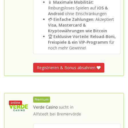
📱
Maximale Mobilität
:
Reibungsloses Spielen auf
iOS &
Android
ohne Einschränkungen
💳
Einfache Zahlungen
: Akzeptiert
Visa, Mastercard &
Kryptowährungen wie Bitcoin
🏆
Exklusive Vorteile
:
Reload-Boni,
Freispiele & ein VIP-Programm
für
noch mehr Gewinne!
Registrieren & Bonus absahnen
Premium
online
Verde Casino
sucht in
Alfstedt bei Bremervörde