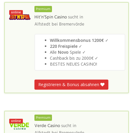
Premium
online
Hit’n’Spin Casino
sucht in
Alfstedt bei Bremervörde
Willkommensbonus 1200€
✓
220 Freispiele
✓
Alle
Novo
Spiele ✓
Cashback bis zu 2000€ ✓
BESTES NEUES CASINO!
Registrieren & Bonus absahnen
Premium
online
Verde Casino
sucht in