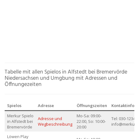
Tabelle mit allen Spielos in Alfstedt bei Bremervörde
Niedersachsen und Umgbung mit Adressen und
Öffnungezeiten
Spielos
Adresse
Öffnungszeiten
Kontaktinfor
Merkur Spielo
Mo-Sa: 09:00-
Adresse und
Tel: 030-123456
in Alfstedt bei
22:00, So: 10:00-
Wegbeschreibung
info@merkur.
Bremervörde
20:00
Löwen Play