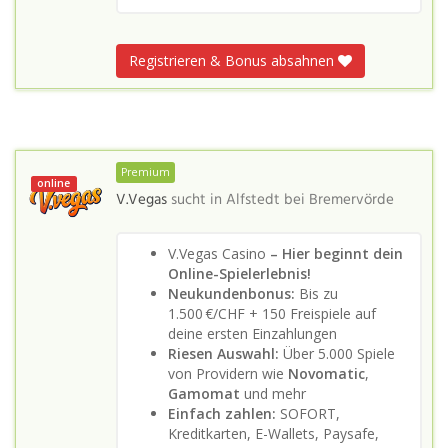
Registrieren & Bonus absahnen
Premium
online
V.Vegas
sucht in
Alfstedt bei Bremervörde
V.Vegas Casino
– Hier beginnt dein
Online-Spielerlebnis!
Neukundenbonus:
Bis zu
1.500 €/CHF + 150 Freispiele auf
deine ersten Einzahlungen
Riesen Auswahl:
Über 5.000 Spiele
von Providern wie
Novomatic
,
Gamomat
und mehr
Einfach zahlen:
SOFORT,
Kreditkarten, E-Wallets, Paysafe,