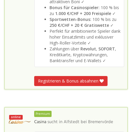
attraktiven Boni ✓
Bonus für Casinospieler:
100 % bis
zu
1.000 €/CHF + 200 Freispiele
✓
Sportwetten-Bonus:
100 % bis zu
250 €/CHF + 20 € Gratiswette
✓
Perfekt für ambitionierte Spieler dank
hoher Einsatzlimits und exklusiver
High-Roller-Vorteile ✓
Zahlungen über
Revolut
,
SOFORT
,
Kreditkarte, Kryptowährungen,
Banktransfer und E-Wallets ✓
Registrieren & Bonus absahnen
Premium
online
Casina
sucht in
Alfstedt bei Bremervörde