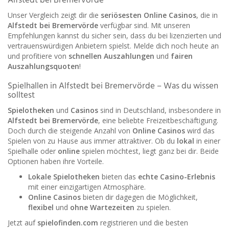
Alfstedt bei Bremervörde
Unser Vergleich zeigt dir die
seriösesten Online Casinos
, die in
Alfstedt bei Bremervörde
verfügbar sind. Mit unseren
Empfehlungen kannst du sicher sein, dass du bei lizenzierten und
vertrauenswürdigen Anbietern spielst. Melde dich noch heute an
und profitiere von
schnellen Auszahlungen
und
fairen
Auszahlungsquoten
!
Spielhallen in Alfstedt bei Bremervörde – Was du wissen
solltest
Spielotheken
und
Casinos
sind in Deutschland, insbesondere in
Alfstedt bei Bremervörde
, eine beliebte Freizeitbeschäftigung.
Doch durch die steigende Anzahl von
Online Casinos
wird das
Spielen von zu Hause aus immer attraktiver. Ob du
lokal
in einer
Spielhalle oder
online
spielen möchtest, liegt ganz bei dir. Beide
Optionen haben ihre Vorteile.
Lokale Spielotheken
bieten das
echte Casino-Erlebnis
mit einer einzigartigen Atmosphäre.
Online Casinos
bieten dir dagegen die Möglichkeit,
flexibel
und
ohne Wartezeiten
zu spielen.
Jetzt auf
spielofinden.com
registrieren und die besten