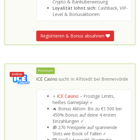
Crypto & Banküberweisung
Loyalität lohnt sich:
Cashback, VIP-
Level & Bonusaktionen
Registrieren & Bonus absahnen
Premium
online
ICE Casino
sucht in
Alfstedt bei Bremervörde
⭐
ICE Casino
– Frostige Limits,
heißes Gameplay! ⭐
🔥 Bonus Aktion: Bis zu €1.500 bei
450% Bonus auf deine 4 ersten
Einzahlungen ✓
🎁 270 Freispiele auf spannende
Slots wie Book of Fallen ✓
🎰 Große Auswahl: Pragmatic,