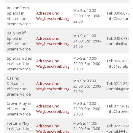
VulkanStern
Mo-Sa: 10:00-
Spielos in
Adresse und
Tel: 030-567890
23:00, So: 13:00-
Alfstedt bei
Wegbeschreibung
info@vulkanst
22:00
Bremervörde
Bally Wulff
Mo-Sa: 11:00-
Spielo in
Adresse und
Tel: 040-678901
24:00, So: 12:00-
Alfstedt bei
Wegbeschreibung
kontakt@bally
21:00
Bremervörde
Spielparadies
Mo-Sa: 10:00-
Adresse und
Tel: 069-789012
in Alfstedt bei
22:00, So: 12:00-
Wegbeschreibung
info@spielpar
Bremervörde
20:00
Casino
Mo-Sa: 09:00-
Deluxe in
Adresse und
Tel: 0211-89012
23:00, So: 12:00-
Alfstedt bei
Wegbeschreibung
kontakt@casi
21:00
Bremervörde
Crown Play in
Mo-Sa: 10:00-
Adresse und
Tel: 0711-01234
Alfstedt bei
22:00, So: 12:00-
Wegbeschreibung
info@crownpl
Bremervörde
20:00
Fortuna Play
Mo-Sa: 11:00-
Adresse und
Tel: 0221-23456
in Alfstedt bei
24:00, So: 13:00-
Wegbeschreibung
kontakt@fortu