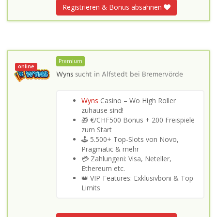
Registrieren & Bonus absahnen
Premium
online
Wyns
sucht in
Alfstedt bei Bremervörde
Wyns
Casino – Wo High Roller
zuhause sind!
🎁 €/CHF500 Bonus + 200 Freispiele
zum Start
🕹️ 5.500+ Top-Slots von Novo,
Pragmatic & mehr
💳 Zahlungeni: Visa, Neteller,
Ethereum etc.
👑 VIP-Features: Exklusivboni & Top-
Limits