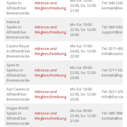
Mo-Sa: 10:00-
Spielo in
Adresse und
Tel: 040-234567
23:00, So: 12:00-
Alfstedt bei
Wegbeschreibung
kontakt@loew
21:00
Bremervörde
Admiral
Mo-Sa: 10:00-
Spielo in
Adresse und
Tel: 069-345678
22:00, So: 12:00-
Alfstedt bei
Wegbeschreibung
support@admi
20:00
Bremervörde
Casino Royal
Mo-Sa: 11:00-
Adresse und
Tel: 0211-45678
in Alfstedt bei
24:00, So: 13:00-
Wegbeschreibung
info@casino-r
Bremervörde
22:00
Spiel-In
Mo-Sa: 09:00-
Spielos in
Adresse und
Tel: 0711-56789
22:00, So: 12:00-
Alfstedt bei
Wegbeschreibung
kontakt@spiel-
20:00
Bremervörde
Fun Casino in
Mo-Sa: 10:00-
Adresse und
Tel: 0221-67890
Alfstedt bei
22:00, So: 12:00-
Wegbeschreibung
info@fun-casi
Bremervörde
20:00
Vegas World
Mo-Sa: 09:00-
Spielo in
Adresse und
Tel: 089-789012
23:00, So: 12:00-
Alfstedt bei
Wegbeschreibung
kontakt@vega
21:00
Bremervörde