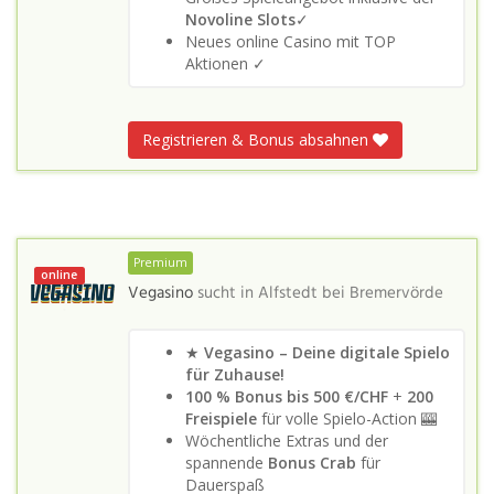
Novoline Slots
✓
Neues online Casino mit TOP
Aktionen ✓
Registrieren & Bonus absahnen
Premium
online
Vegasino
sucht in
Alfstedt bei Bremervörde
★
Vegasino – Deine digitale Spielo
für Zuhause!
100 % Bonus bis 500 €/CHF
+
200
Freispiele
für volle Spielo-Action 🎰
Wöchentliche Extras und der
spannende
Bonus Crab
für
Dauerspaß