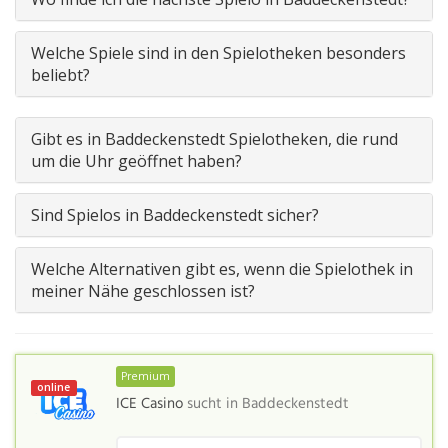
Welche Spiele sind in den Spielotheken besonders
beliebt?
Gibt es in Baddeckenstedt Spielotheken, die rund
um die Uhr geöffnet haben?
Sind Spielos in Baddeckenstedt sicher?
Welche Alternativen gibt es, wenn die Spielothek in
meiner Nähe geschlossen ist?
Premium
online
ICE Casino
sucht in
Baddeckenstedt