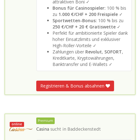
attraktiven Boni ✓
Bonus für Casinospieler:
100 % bis
zu
1.000 €/CHF + 200 Freispiele
✓
Sportwetten-Bonus:
100 % bis zu
250 €/CHF + 20 € Gratiswette
✓
Perfekt für ambitionierte Spieler dank
hoher Einsatzlimits und exklusiver
High-Roller-Vorteile ✓
Zahlungen über
Revolut
,
SOFORT
,
Kreditkarte, Kryptowährungen,
Banktransfer und E-Wallets ✓
Registrieren & Bonus absahnen
Premium
online
Casina
sucht in
Baddeckenstedt