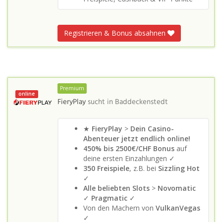
Registrieren & Bonus absahnen
Premium
online
FieryPlay
sucht in
Baddeckenstedt
★
FieryPlay
>
Dein Casino-
Abenteuer jetzt endlich online!
450% bis 2500€/CHF Bonus
auf
deine ersten Einzahlungen ✓
350 Freispiele
, z.B. bei
Sizzling Hot
✓
Alle beliebten Slots
>
Novomatic
✓
Pragmatic
✓
Von den Machern von
VulkanVegas
✓