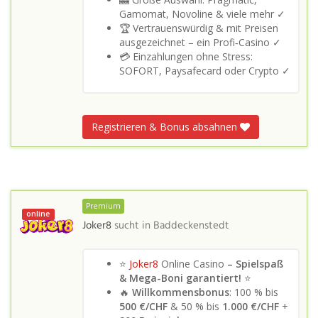
Gamomat, Novoline & viele mehr ✓
🏆 Vertrauenswürdig & mit Preisen
ausgezeichnet – ein Profi‑Casino ✓
💳 Einzahlungen ohne Stress:
SOFORT, Paysafecard oder Crypto ✓
Registrieren & Bonus absahnen
Premium
online
Joker8
sucht in
Baddeckenstedt
⭐
Joker8
Online Casino
– Spielspaß
& Mega-Boni garantiert!
⭐
🔥
Willkommensbonus
: 100 % bis
500 €/CHF
& 50 % bis
1.000 €/CHF
+