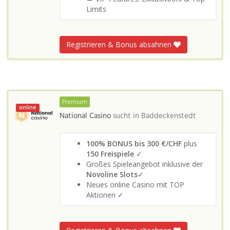
Limits
Registrieren & Bonus absahnen
Premium
online
National Casino
sucht in
Baddeckenstedt
100% BONUS bis 300 €/CHF
plus
150 Freispiele
✓
Großes Spieleangebot inklusive der
Novoline Slots
✓
Neues online Casino mit TOP
Aktionen ✓