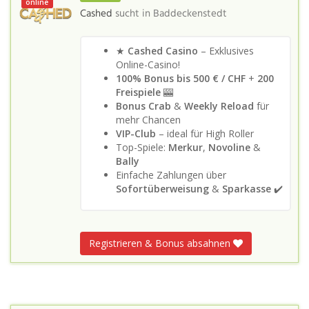
online
Cashed
sucht in
Baddeckenstedt
★
Cashed Casino
– Exklusives
Online-Casino!
100% Bonus bis 500 €
/ CHF
+
200
Freispiele
🎰
Bonus Crab
&
Weekly Reload
für
mehr Chancen
VIP-Club
– ideal für High Roller
Top-Spiele:
Merkur
,
Novoline
&
Bally
Einfache Zahlungen über
Sofortüberweisung
&
Sparkasse
✔️
Registrieren & Bonus absahnen