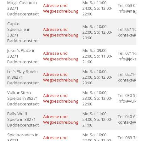
Magic Casino in
Mo-Sa: 11:00-
Adresse und
Tel: 069-012
38271
24:00, So: 13:00-
Wegbeschreibung
info@magic
Baddeckenstedt
22:00
Capitol
Mo-Sa: 10:00-
Spielhalle in
Adresse und
Tel: 0211-23
22:00, So: 12:00-
38271
Wegbeschreibung
kontakt@cap
20:00
Baddeckenstedt
Joker’s Place in
Mo-Sa: 09:00-
Adresse und
Tel: 0711-34
38271
22:00, So: 11:00-
Wegbeschreibung
info@jokers
Baddeckenstedt
21:00
Let’s Play Spielo
Mo-Sa: 10:00-
Adresse und
Tel: 0221-45
in 38271
22:00, So: 12:00-
Wegbeschreibung
kontakt@let
Baddeckenstedt
20:00
VulkanStern
Mo-Sa: 10:00-
Adresse und
Tel: 030-567
Spielos in 38271
23:00, So: 13:00-
Wegbeschreibung
info@vulkan
Baddeckenstedt
22:00
Bally Wulff
Mo-Sa: 11:00-
Adresse und
Tel: 040-678
Spielo in 38271
24:00, So: 12:00-
Wegbeschreibung
kontakt@bal
Baddeckenstedt
21:00
Spielparadies in
Mo-Sa: 10:00-
Adresse und
Tel: 069-789
38271
22:00, So: 12:00-