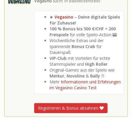
Vegasino
sucht in
Baddeckenstedt
★
Vegasino
– Deine digitale Spielo
für Zuhause!
100 % Bonus bis 500 €/CHF
+
200
Freispiele
für volle Spielo-Action 🎰
Wöchentliche Extras und der
spannende
Bonus Crab
für
Dauerspaß
VIP-Club
mit Vorteilen für echte
Stammspieler und
High Roller
Original-Games aus der Spielo wie
Merkur
,
Novoline
&
Bally
🃏
Mehr
Informationen und Erfahrungen
im Vegasino Casino Test
Registrieren & Bonus absahnen