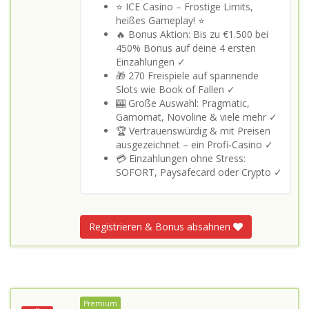
⭐ ICE Casino – Frostige Limits,
heißes Gameplay! ⭐
🔥 Bonus Aktion: Bis zu €1.500 bei
450% Bonus auf deine 4 ersten
Einzahlungen ✓
🎁 270 Freispiele auf spannende
Slots wie Book of Fallen ✓
🎰 Große Auswahl: Pragmatic,
Gamomat, Novoline & viele mehr ✓
🏆 Vertrauenswürdig & mit Preisen
ausgezeichnet – ein Profi‑Casino ✓
💳 Einzahlungen ohne Stress:
SOFORT, Paysafecard oder Crypto ✓
Registrieren & Bonus absahnen
Premium