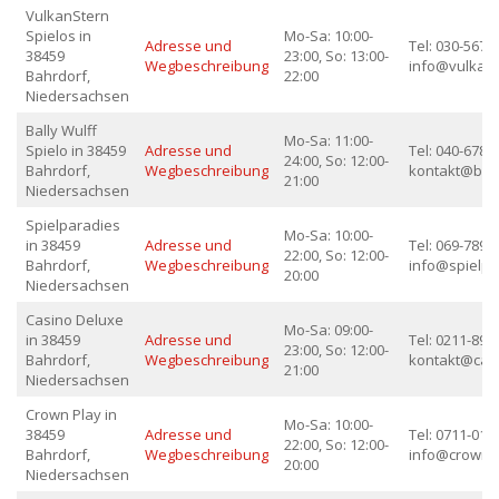
VulkanStern
Spielos in
Mo-Sa: 10:00-
Adresse und
Tel: 030-5678
38459
23:00, So: 13:00-
Wegbeschreibung
info@vulkans
Bahrdorf,
22:00
Niedersachsen
Bally Wulff
Mo-Sa: 11:00-
Spielo in 38459
Adresse und
Tel: 040-6789
24:00, So: 12:00-
Bahrdorf,
Wegbeschreibung
kontakt@ball
21:00
Niedersachsen
Spielparadies
Mo-Sa: 10:00-
in 38459
Adresse und
Tel: 069-7890
22:00, So: 12:00-
Bahrdorf,
Wegbeschreibung
info@spielpa
20:00
Niedersachsen
Casino Deluxe
Mo-Sa: 09:00-
in 38459
Adresse und
Tel: 0211-890
23:00, So: 12:00-
Bahrdorf,
Wegbeschreibung
kontakt@cas
21:00
Niedersachsen
Crown Play in
Mo-Sa: 10:00-
38459
Adresse und
Tel: 0711-012
22:00, So: 12:00-
Bahrdorf,
Wegbeschreibung
info@crownp
20:00
Niedersachsen