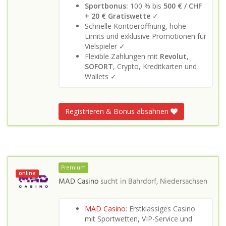
Sportbonus:
100 % bis
500 € / CHF
+ 20 € Gratiswette
✓
Schnelle Kontoeröffnung, hohe
Limits und exklusive Promotionen für
Vielspieler ✓
Flexible Zahlungen mit
Revolut
,
SOFORT
, Crypto, Kreditkarten und
Wallets ✓
Registrieren & Bonus absahnen
Premium
online
MAD Casino
sucht in
Bahrdorf, Niedersachsen
MAD Casino
: Erstklassiges Casino
mit Sportwetten, VIP-Service und