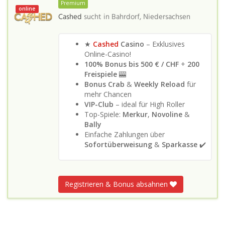
Premium
online
Cashed
sucht in
Bahrdorf, Niedersachsen
★
Cashed
Casino
– Exklusives
Online-Casino!
100% Bonus bis 500 €
/ CHF
+
200
Freispiele
🎰
Bonus Crab
&
Weekly Reload
für
mehr Chancen
VIP-Club
– ideal für High Roller
Top-Spiele:
Merkur
,
Novoline
&
Bally
Einfache Zahlungen über
Sofortüberweisung
&
Sparkasse
✔️
Registrieren & Bonus absahnen