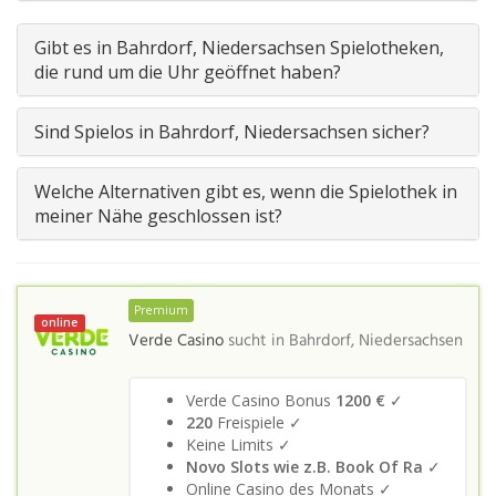
Gibt es in Bahrdorf, Niedersachsen Spielotheken,
die rund um die Uhr geöffnet haben?
Sind Spielos in Bahrdorf, Niedersachsen sicher?
Welche Alternativen gibt es, wenn die Spielothek in
meiner Nähe geschlossen ist?
Premium
online
Verde Casino
sucht in
Bahrdorf, Niedersachsen
Verde Casino Bonus
1200 €
✓
220
Freispiele ✓
Keine Limits ✓
Novo Slots wie z.B. Book Of Ra
✓
Online Casino des Monats ✓