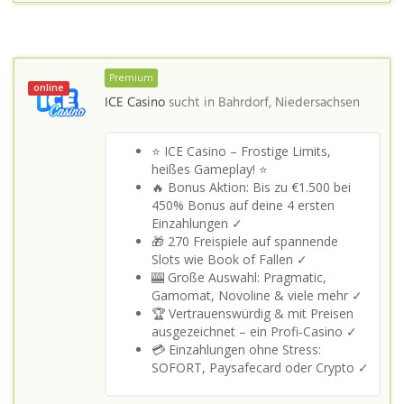
Premium
online
ICE Casino
sucht in
Bahrdorf, Niedersachsen
⭐ ICE Casino – Frostige Limits,
heißes Gameplay! ⭐
🔥 Bonus Aktion: Bis zu €1.500 bei
450% Bonus auf deine 4 ersten
Einzahlungen ✓
🎁 270 Freispiele auf spannende
Slots wie Book of Fallen ✓
🎰 Große Auswahl: Pragmatic,
Gamomat, Novoline & viele mehr ✓
🏆 Vertrauenswürdig & mit Preisen
ausgezeichnet – ein Profi‑Casino ✓
💳 Einzahlungen ohne Stress:
SOFORT, Paysafecard oder Crypto ✓