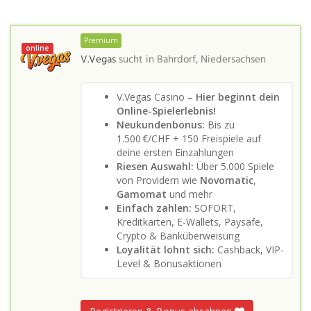
Premium
online
V.Vegas
sucht in
Bahrdorf, Niedersachsen
V.Vegas Casino
– Hier beginnt dein
Online-Spielerlebnis!
Neukundenbonus:
Bis zu
1.500 €/CHF + 150 Freispiele auf
deine ersten Einzahlungen
Riesen Auswahl:
Über 5.000 Spiele
von Providern wie
Novomatic
,
Gamomat
und mehr
Einfach zahlen:
SOFORT,
Kreditkarten, E-Wallets, Paysafe,
Crypto & Banküberweisung
Loyalität lohnt sich:
Cashback, VIP-
Level & Bonusaktionen