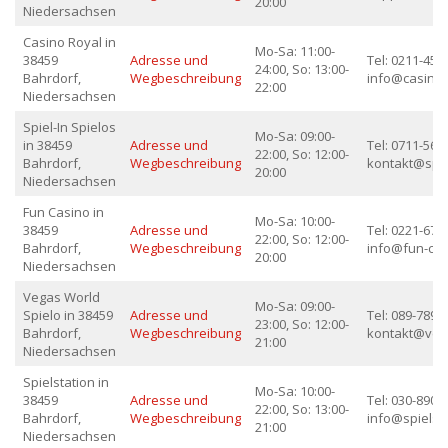
20:00
Niedersachsen
Casino Royal in
Mo-Sa: 11:00-
38459
Adresse und
Tel: 0211-456
24:00, So: 13:00-
Bahrdorf,
Wegbeschreibung
info@casino-
22:00
Niedersachsen
Spiel-In Spielos
Mo-Sa: 09:00-
in 38459
Adresse und
Tel: 0711-567
22:00, So: 12:00-
Bahrdorf,
Wegbeschreibung
kontakt@spie
20:00
Niedersachsen
Fun Casino in
Mo-Sa: 10:00-
38459
Adresse und
Tel: 0221-678
22:00, So: 12:00-
Bahrdorf,
Wegbeschreibung
info@fun-cas
20:00
Niedersachsen
Vegas World
Mo-Sa: 09:00-
Spielo in 38459
Adresse und
Tel: 089-7890
23:00, So: 12:00-
Bahrdorf,
Wegbeschreibung
kontakt@veg
21:00
Niedersachsen
Spielstation in
Mo-Sa: 10:00-
38459
Adresse und
Tel: 030-8901
22:00, So: 13:00-
Bahrdorf,
Wegbeschreibung
info@spielst
21:00
Niedersachsen