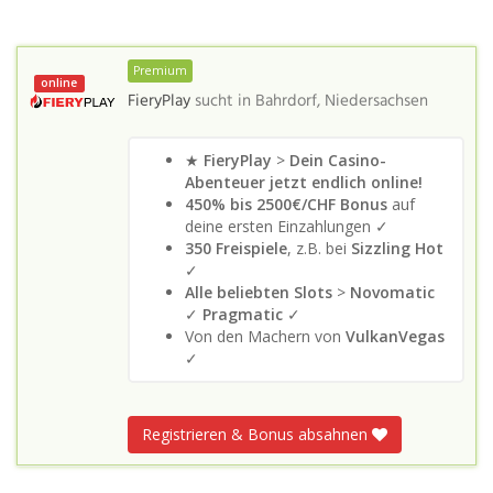
Premium
online
FieryPlay
sucht in
Bahrdorf, Niedersachsen
★
FieryPlay
>
Dein Casino-
Abenteuer jetzt endlich online!
450% bis 2500€/CHF Bonus
auf
deine ersten Einzahlungen ✓
350 Freispiele
, z.B. bei
Sizzling Hot
✓
Alle beliebten Slots
>
Novomatic
✓
Pragmatic
✓
Von den Machern von
VulkanVegas
✓
Registrieren & Bonus absahnen