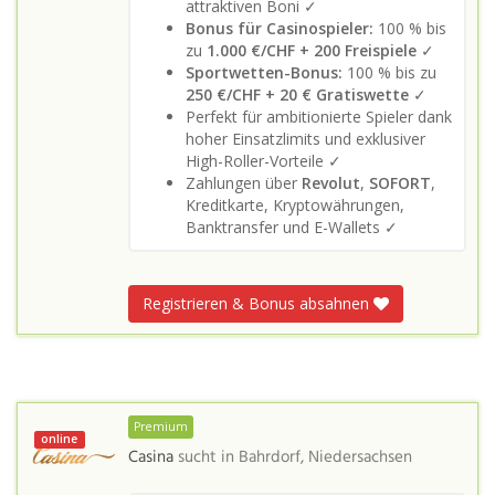
attraktiven Boni ✓
Bonus für Casinospieler:
100 % bis
zu
1.000 €/CHF + 200 Freispiele
✓
Sportwetten-Bonus:
100 % bis zu
250 €/CHF + 20 € Gratiswette
✓
Perfekt für ambitionierte Spieler dank
hoher Einsatzlimits und exklusiver
High-Roller-Vorteile ✓
Zahlungen über
Revolut
,
SOFORT
,
Kreditkarte, Kryptowährungen,
Banktransfer und E-Wallets ✓
Registrieren & Bonus absahnen
Premium
online
Casina
sucht in
Bahrdorf, Niedersachsen