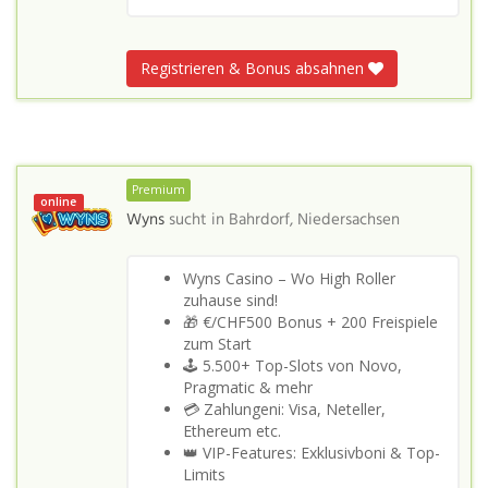
Registrieren & Bonus absahnen
Premium
online
Wyns
sucht in
Bahrdorf, Niedersachsen
Wyns Casino – Wo High Roller
zuhause sind!
🎁 €/CHF500 Bonus + 200 Freispiele
zum Start
🕹️ 5.500+ Top-Slots von Novo,
Pragmatic & mehr
💳 Zahlungeni: Visa, Neteller,
Ethereum etc.
👑 VIP-Features: Exklusivboni & Top-
Limits