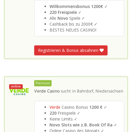
Willkommensbonus 1200€
✓
220 Freispiele
✓
Alle
Novo
Spiele ✓
Cashback bis zu 2000€ ✓
BESTES NEUES CASINO!
Registrieren & Bonus absahnen
Premium
online
Verde Casino
sucht in
Bahrdorf, Niedersachsen
Verde
Casino Bonus
1200 €
✓
220
Freispiele ✓
Keine Limits ✓
Novo Slots wie z.B. Book Of Ra
✓
Online Casino des Monats ✓