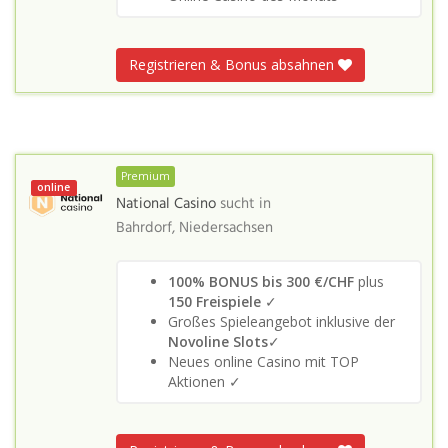
Registrieren & Bonus absahnen
Premium
online
National Casino
sucht in
Bahrdorf, Niedersachsen
100% BONUS bis 300 €/CHF
plus
150 Freispiele
✓
Großes Spieleangebot inklusive der
Novoline Slots
✓
Neues online Casino mit TOP
Aktionen ✓