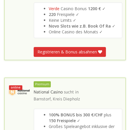
Verde
Casino Bonus
1200 €
✓
220
Freispiele ✓
Keine Limits ✓
Novo Slots wie z.B. Book Of Ra
✓
Online Casino des Monats ✓
Registrieren & Bonus absahnen
Premium
online
National Casino
sucht in
Barnstorf, Kreis Diepholz
100% BONUS bis 300 €/CHF
plus
150 Freispiele
✓
Großes Spieleangebot inklusive der