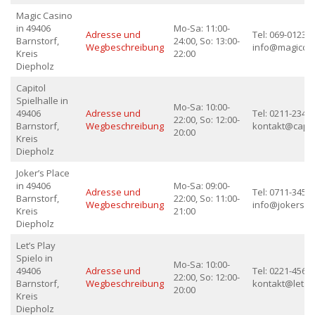
Magic Casino
in 49406
Mo-Sa: 11:00-
Adresse und
Tel: 069-012345
Barnstorf,
24:00, So: 13:00-
Wegbeschreibung
info@magiccas
Kreis
22:00
Diepholz
Capitol
Spielhalle in
Mo-Sa: 10:00-
49406
Adresse und
Tel: 0211-23456
22:00, So: 12:00-
Barnstorf,
Wegbeschreibung
kontakt@capit
20:00
Kreis
Diepholz
Joker’s Place
in 49406
Mo-Sa: 09:00-
Adresse und
Tel: 0711-34567
Barnstorf,
22:00, So: 11:00-
Wegbeschreibung
info@jokerspl
Kreis
21:00
Diepholz
Let’s Play
Spielo in
Mo-Sa: 10:00-
49406
Adresse und
Tel: 0221-45678
22:00, So: 12:00-
Barnstorf,
Wegbeschreibung
kontakt@letsp
20:00
Kreis
Diepholz