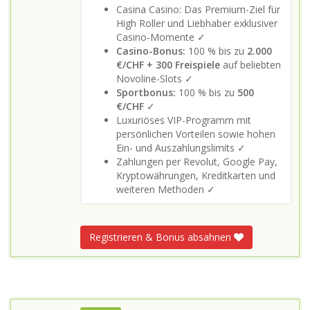
Casina Casino: Das Premium-Ziel für
High Roller und Liebhaber exklusiver
Casino-Momente ✓
Casino-Bonus:
100 % bis zu
2.000
€/CHF + 300 Freispiele
auf beliebten
Novoline-Slots ✓
Sportbonus:
100 % bis zu
500
€/CHF
✓
Luxuriöses VIP-Programm mit
persönlichen Vorteilen sowie hohen
Ein- und Auszahlungslimits ✓
Zahlungen per Revolut, Google Pay,
Kryptowährungen, Kreditkarten und
weiteren Methoden ✓
Registrieren & Bonus absahnen