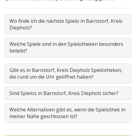
Wo finde ich die nächste Spielo in Barnstorf, Kreis
Diepholz?
Welche Spiele sind in den Spielotheken besonders
beliebt?
Gibt es in Barnstorf, Kreis Diepholz Spielotheken,
die rund um die Uhr geöffnet haben?
Sind Spielos in Barnstorf, Kreis Diepholz sicher?
Welche Alternativen gibt es, wenn die Spielothek in
meiner Nähe geschlossen ist?