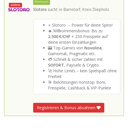
Premium
online
Slotoro
sucht in
Barnstorf, Kreis Diepholz
⭐ Slotoro – Power für deine Spins!
🔥 Willkommensbonus: Bis zu
2.500 €/CHF
+ 250 Freispiele auf
deine ersten Einzahlungen
🎰 Top-Games von
Novoline
,
Gamomat, Pragmatic etc.
💳 Schnell & sicher zahlen mit
SOFORT
, Paysafe & Crypto.
🚀 Hohe Limits – kein Spielspaß ohne
Freiheit
🎯 Belohnungen nonstop: Boni,
Freispiele, Cashback & VIP-Punkte
Registrieren & Bonus absahnen