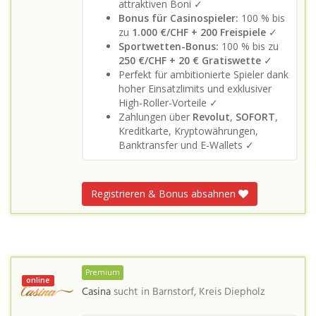
attraktiven Boni ✓
Bonus für Casinospieler:
100 % bis
zu
1.000 €/CHF + 200 Freispiele
✓
Sportwetten-Bonus:
100 % bis zu
250 €/CHF + 20 € Gratiswette
✓
Perfekt für ambitionierte Spieler dank
hoher Einsatzlimits und exklusiver
High-Roller-Vorteile ✓
Zahlungen über
Revolut
,
SOFORT
,
Kreditkarte, Kryptowährungen,
Banktransfer und E-Wallets ✓
Registrieren & Bonus absahnen
Premium
online
Casina
sucht in
Barnstorf, Kreis Diepholz