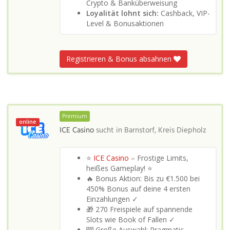
Crypto & Banküberweisung
Loyalität lohnt sich:
Cashback, VIP-
Level & Bonusaktionen
Registrieren & Bonus absahnen
Premium
online
ICE Casino
sucht in
Barnstorf, Kreis Diepholz
⭐
ICE Casino
– Frostige Limits,
heißes Gameplay! ⭐
🔥 Bonus Aktion: Bis zu €1.500 bei
450% Bonus auf deine 4 ersten
Einzahlungen ✓
🎁 270 Freispiele auf spannende
Slots wie Book of Fallen ✓
🎰 Große Auswahl: Pragmatic,