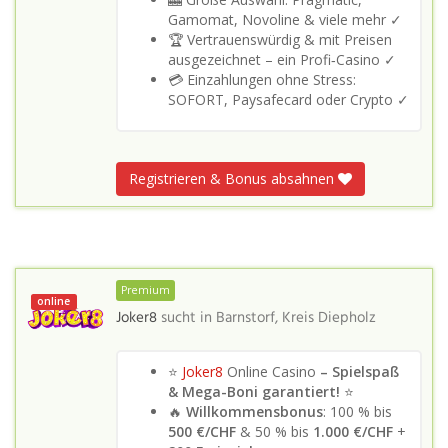
Gamomat, Novoline & viele mehr ✓
🏆 Vertrauenswürdig & mit Preisen
ausgezeichnet – ein Profi‑Casino ✓
💳 Einzahlungen ohne Stress:
SOFORT, Paysafecard oder Crypto ✓
Registrieren & Bonus absahnen
Premium
online
Joker8
sucht in
Barnstorf, Kreis Diepholz
⭐
Joker8
Online Casino
– Spielspaß
& Mega-Boni garantiert!
⭐
🔥
Willkommensbonus
: 100 % bis
500 €/CHF
& 50 % bis
1.000 €/CHF
+