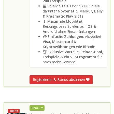
200 Freispiele
🎰
Spielvielfalt
: Über
5.600 Spiele
,
darunter
Novomatic, Merkur, Bally
& Pragmatic Play Slots
📱
Maximale Mobilität
:
Reibungsloses Spielen auf
iOS &
Android
ohne Einschränkungen
💳
Einfache Zahlungen
: Akzeptiert
Visa, Mastercard &
Kryptowährungen wie Bitcoin
🏆
Exklusive Vorteile
:
Reload-Boni,
Freispiele & ein VIP-Programm
für
noch mehr Gewinne!
Registrieren & Bonus absahnen
Premium
online