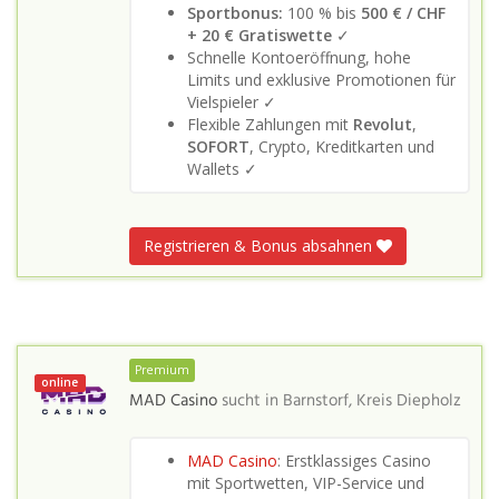
Sportbonus:
100 % bis
500 € / CHF
+ 20 € Gratiswette
✓
Schnelle Kontoeröffnung, hohe
Limits und exklusive Promotionen für
Vielspieler ✓
Flexible Zahlungen mit
Revolut
,
SOFORT
, Crypto, Kreditkarten und
Wallets ✓
Registrieren & Bonus absahnen
Premium
online
MAD Casino
sucht in
Barnstorf, Kreis Diepholz
MAD Casino
: Erstklassiges Casino
mit Sportwetten, VIP-Service und