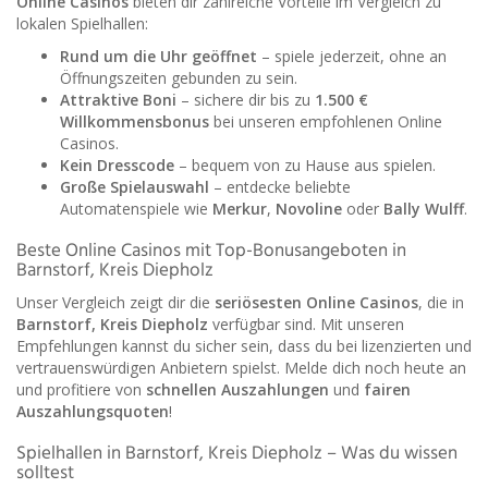
Online Casinos
bieten dir zahlreiche Vorteile im Vergleich zu
lokalen Spielhallen:
Rund um die Uhr geöffnet
– spiele jederzeit, ohne an
Öffnungszeiten gebunden zu sein.
Attraktive Boni
– sichere dir bis zu
1.500 €
Willkommensbonus
bei unseren empfohlenen Online
Casinos.
Kein Dresscode
– bequem von zu Hause aus spielen.
Große Spielauswahl
– entdecke beliebte
Automatenspiele wie
Merkur
,
Novoline
oder
Bally Wulff
.
Beste Online Casinos mit Top-Bonusangeboten in
Barnstorf, Kreis Diepholz
Unser Vergleich zeigt dir die
seriösesten Online Casinos
, die in
Barnstorf, Kreis Diepholz
verfügbar sind. Mit unseren
Empfehlungen kannst du sicher sein, dass du bei lizenzierten und
vertrauenswürdigen Anbietern spielst. Melde dich noch heute an
und profitiere von
schnellen Auszahlungen
und
fairen
Auszahlungsquoten
!
Spielhallen in Barnstorf, Kreis Diepholz – Was du wissen
solltest