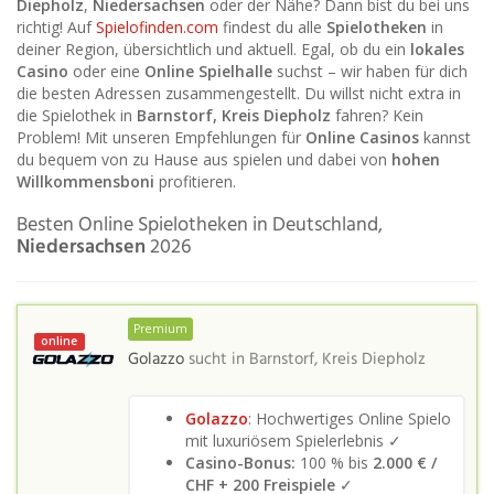
Diepholz
,
Niedersachsen
oder der Nähe? Dann bist du bei uns
richtig! Auf
Spielofinden.com
findest du alle
Spielotheken
in
deiner Region, übersichtlich und aktuell. Egal, ob du ein
lokales
Casino
oder eine
Online Spielhalle
suchst – wir haben für dich
die besten Adressen zusammengestellt. Du willst nicht extra in
die Spielothek in
Barnstorf, Kreis Diepholz
fahren? Kein
Problem! Mit unseren Empfehlungen für
Online Casinos
kannst
du bequem von zu Hause aus spielen und dabei von
hohen
Willkommensboni
profitieren.
Besten Online Spielotheken in Deutschland,
Niedersachsen
2026
Premium
online
Golazzo
sucht in
Barnstorf, Kreis Diepholz
Golazzo
: Hochwertiges Online Spielo
mit luxuriösem Spielerlebnis ✓
Casino-Bonus:
100 % bis
2.000 € /
CHF + 200 Freispiele
✓