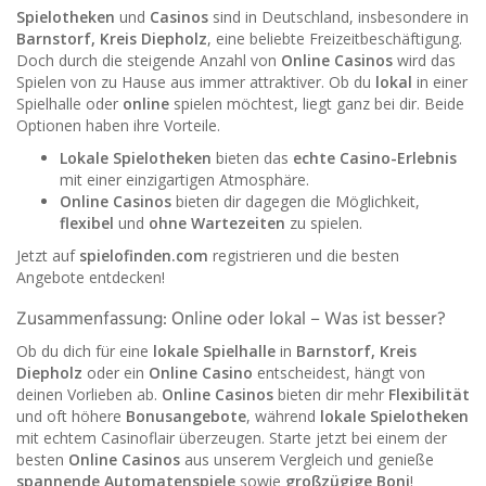
Spielotheken
und
Casinos
sind in Deutschland, insbesondere in
Barnstorf, Kreis Diepholz
, eine beliebte Freizeitbeschäftigung.
Doch durch die steigende Anzahl von
Online Casinos
wird das
Spielen von zu Hause aus immer attraktiver. Ob du
lokal
in einer
Spielhalle oder
online
spielen möchtest, liegt ganz bei dir. Beide
Optionen haben ihre Vorteile.
Lokale Spielotheken
bieten das
echte Casino-Erlebnis
mit einer einzigartigen Atmosphäre.
Online Casinos
bieten dir dagegen die Möglichkeit,
flexibel
und
ohne Wartezeiten
zu spielen.
Jetzt auf
spielofinden.com
registrieren und die besten
Angebote entdecken!
Zusammenfassung: Online oder lokal – Was ist besser?
Ob du dich für eine
lokale Spielhalle
in
Barnstorf, Kreis
Diepholz
oder ein
Online Casino
entscheidest, hängt von
deinen Vorlieben ab.
Online Casinos
bieten dir mehr
Flexibilität
und oft höhere
Bonusangebote
, während
lokale Spielotheken
mit echtem Casinoflair überzeugen. Starte jetzt bei einem der
besten
Online Casinos
aus unserem Vergleich und genieße
spannende Automatenspiele
sowie
großzügige Boni
!