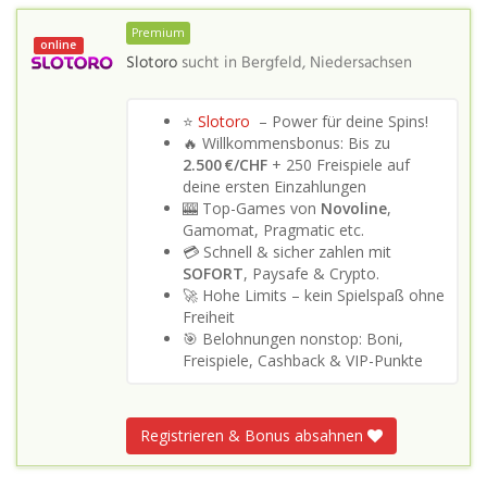
Premium
online
Slotoro
sucht in
Bergfeld, Niedersachsen
⭐
Slotoro
– Power für deine Spins!
🔥 Willkommensbonus: Bis zu
2.500 €/CHF
+ 250 Freispiele auf
deine ersten Einzahlungen
🎰 Top-Games von
Novoline
,
Gamomat, Pragmatic etc.
💳 Schnell & sicher zahlen mit
SOFORT
, Paysafe & Crypto.
🚀 Hohe Limits – kein Spielspaß ohne
Freiheit
🎯 Belohnungen nonstop: Boni,
Freispiele, Cashback & VIP-Punkte
Registrieren & Bonus absahnen