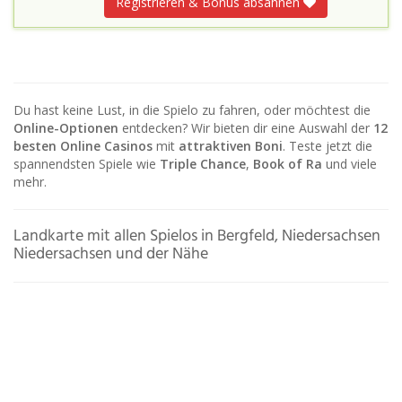
Registrieren & Bonus absahnen
Du hast keine Lust, in die Spielo zu fahren, oder möchtest die
Online-Optionen
entdecken? Wir bieten dir eine Auswahl der
12
besten Online Casinos
mit
attraktiven Boni
. Teste jetzt die
spannendsten Spiele wie
Triple Chance
,
Book of Ra
und viele
mehr.
Landkarte mit allen Spielos in Bergfeld, Niedersachsen
Niedersachsen und der Nähe