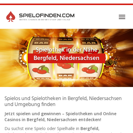
Skip
to
main
Toggl
content
navig
Spielothek in der Nähe
Bergfeld, Niedersachsen
Spielos und Spielotheken in Bergfeld, Niedersachsen
und Umgebung finden
Jetzt spielen und gewinnen – Spielotheken und Online
Casinos in Bergfeld, Niedersachsen entdecken!
Du suchst eine Spielo oder Spielhalle in
Bergfeld,