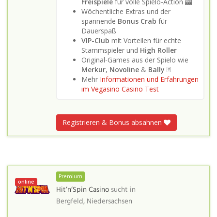
Freispiele
für volle Spielo-Action 🎰
Wöchentliche Extras und der
spannende
Bonus Crab
für
Dauerspaß
VIP-Club
mit Vorteilen für echte
Stammspieler und
High Roller
Original-Games aus der Spielo wie
Merkur
,
Novoline
&
Bally
🃏
Mehr
Informationen und Erfahrungen
im Vegasino Casino Test
Registrieren & Bonus absahnen
Premium
online
Hit’n’Spin Casino
sucht in
Bergfeld, Niedersachsen