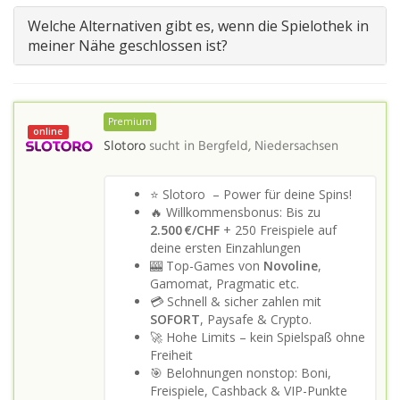
Welche Alternativen gibt es, wenn die Spielothek in
meiner Nähe geschlossen ist?
Premium
online
Slotoro
sucht in
Bergfeld, Niedersachsen
⭐ Slotoro – Power für deine Spins!
🔥 Willkommensbonus: Bis zu
2.500 €/CHF
+ 250 Freispiele auf
deine ersten Einzahlungen
🎰 Top-Games von
Novoline
,
Gamomat, Pragmatic etc.
💳 Schnell & sicher zahlen mit
SOFORT
, Paysafe & Crypto.
🚀 Hohe Limits – kein Spielspaß ohne
Freiheit
🎯 Belohnungen nonstop: Boni,
Freispiele, Cashback & VIP-Punkte