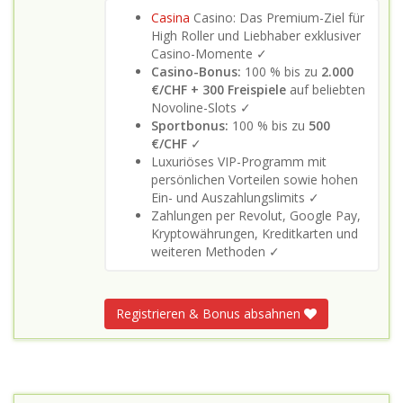
Casina
Casino: Das Premium-Ziel für
High Roller und Liebhaber exklusiver
Casino-Momente ✓
Casino-Bonus:
100 % bis zu
2.000
€/CHF + 300 Freispiele
auf beliebten
Novoline-Slots ✓
Sportbonus:
100 % bis zu
500
€/CHF
✓
Luxuriöses VIP-Programm mit
persönlichen Vorteilen sowie hohen
Ein- und Auszahlungslimits ✓
Zahlungen per Revolut, Google Pay,
Kryptowährungen, Kreditkarten und
weiteren Methoden ✓
Registrieren & Bonus absahnen