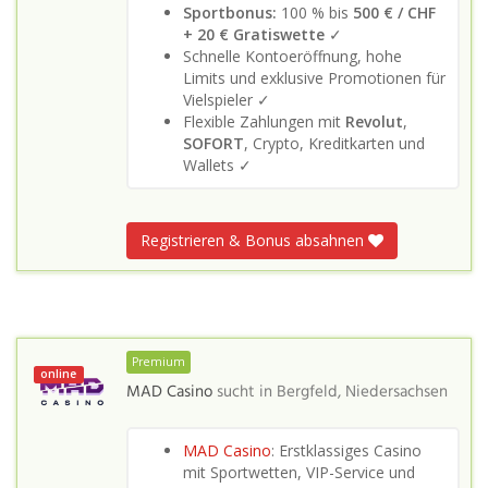
Sportbonus:
100 % bis
500 € / CHF
+ 20 € Gratiswette
✓
Schnelle Kontoeröffnung, hohe
Limits und exklusive Promotionen für
Vielspieler ✓
Flexible Zahlungen mit
Revolut
,
SOFORT
, Crypto, Kreditkarten und
Wallets ✓
Registrieren & Bonus absahnen
Premium
online
MAD Casino
sucht in
Bergfeld, Niedersachsen
MAD Casino
: Erstklassiges Casino
mit Sportwetten, VIP-Service und