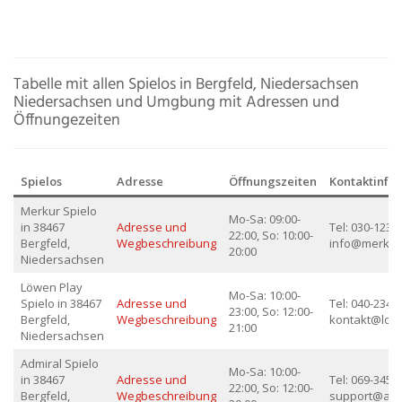
Tabelle mit allen Spielos in Bergfeld, Niedersachsen
Niedersachsen und Umgbung mit Adressen und
Öffnungezeiten
Spielos
Adresse
Öffnungszeiten
Kontaktinfo
Merkur Spielo
Mo-Sa: 09:00-
in 38467
Adresse und
Tel: 030-1234
22:00, So: 10:00-
Bergfeld,
Wegbeschreibung
info@merkur
20:00
Niedersachsen
Löwen Play
Mo-Sa: 10:00-
Spielo in 38467
Adresse und
Tel: 040-2345
23:00, So: 12:00-
Bergfeld,
Wegbeschreibung
kontakt@loe
21:00
Niedersachsen
Admiral Spielo
Mo-Sa: 10:00-
in 38467
Adresse und
Tel: 069-3456
22:00, So: 12:00-
Bergfeld,
Wegbeschreibung
support@adm