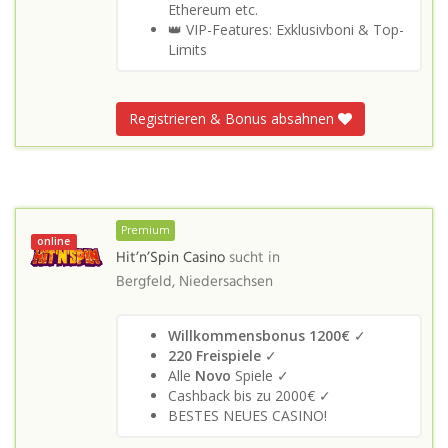
Ethereum etc.
👑 VIP-Features: Exklusivboni & Top-
Limits
Registrieren & Bonus absahnen
Premium
online
Hit’n’Spin Casino
sucht in
Bergfeld, Niedersachsen
Willkommensbonus 1200€
✓
220 Freispiele
✓
Alle
Novo
Spiele ✓
Cashback bis zu 2000€ ✓
BESTES NEUES CASINO!