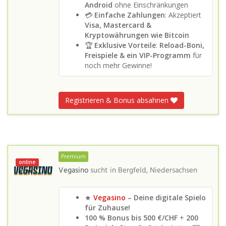
Android
ohne Einschränkungen
💳
Einfache Zahlungen
: Akzeptiert
Visa, Mastercard &
Kryptowährungen wie Bitcoin
🏆
Exklusive Vorteile
:
Reload-Boni,
Freispiele & ein VIP-Programm
für
noch mehr Gewinne!
Registrieren & Bonus absahnen
Premium
online
Vegasino
sucht in
Bergfeld, Niedersachsen
★
Vegasino
– Deine digitale Spielo
für Zuhause!
100 % Bonus bis 500 €/CHF
+
200