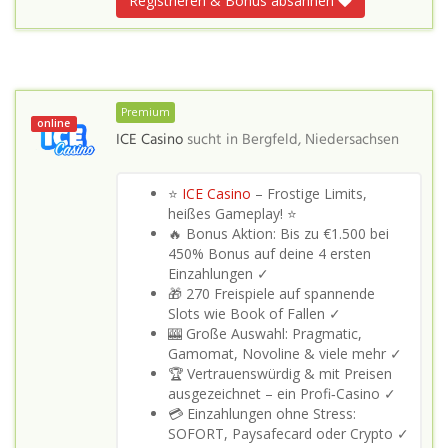
Registrieren & Bonus absahnen
Premium
online
ICE Casino
sucht in
Bergfeld, Niedersachsen
⭐
ICE Casino
– Frostige Limits,
heißes Gameplay! ⭐
🔥 Bonus Aktion: Bis zu €1.500 bei
450% Bonus auf deine 4 ersten
Einzahlungen ✓
🎁 270 Freispiele auf spannende
Slots wie Book of Fallen ✓
🎰 Große Auswahl: Pragmatic,
Gamomat, Novoline & viele mehr ✓
🏆 Vertrauenswürdig & mit Preisen
ausgezeichnet – ein Profi‑Casino ✓
💳 Einzahlungen ohne Stress:
SOFORT, Paysafecard oder Crypto ✓