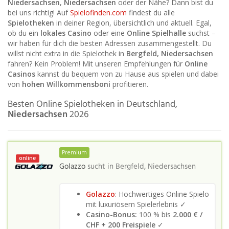
Niedersachsen
,
Niedersachsen
oder der Nähe? Dann bist du
bei uns richtig! Auf
Spielofinden.com
findest du alle
Spielotheken
in deiner Region, übersichtlich und aktuell. Egal,
ob du ein
lokales Casino
oder eine
Online Spielhalle
suchst –
wir haben für dich die besten Adressen zusammengestellt. Du
willst nicht extra in die Spielothek in
Bergfeld, Niedersachsen
fahren? Kein Problem! Mit unseren Empfehlungen für
Online
Casinos
kannst du bequem von zu Hause aus spielen und dabei
von
hohen Willkommensboni
profitieren.
Besten Online Spielotheken in Deutschland,
Niedersachsen
2026
Premium
online
Golazzo
sucht in
Bergfeld, Niedersachsen
Golazzo
: Hochwertiges Online Spielo
mit luxuriösem Spielerlebnis ✓
Casino-Bonus:
100 % bis
2.000 € /
CHF + 200 Freispiele
✓