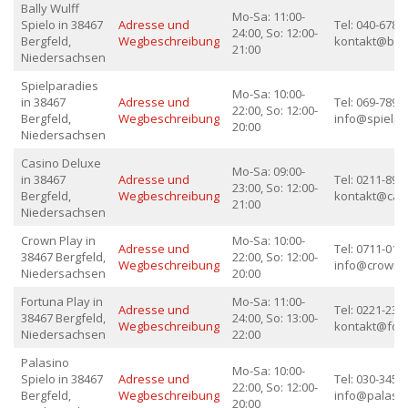
Bally Wulff
Mo-Sa: 11:00-
Spielo in 38467
Adresse und
Tel: 040-6789
24:00, So: 12:00-
Bergfeld,
Wegbeschreibung
kontakt@ball
21:00
Niedersachsen
Spielparadies
Mo-Sa: 10:00-
in 38467
Adresse und
Tel: 069-7890
22:00, So: 12:00-
Bergfeld,
Wegbeschreibung
info@spielpa
20:00
Niedersachsen
Casino Deluxe
Mo-Sa: 09:00-
in 38467
Adresse und
Tel: 0211-890
23:00, So: 12:00-
Bergfeld,
Wegbeschreibung
kontakt@cas
21:00
Niedersachsen
Crown Play in
Mo-Sa: 10:00-
Adresse und
Tel: 0711-012
38467 Bergfeld,
22:00, So: 12:00-
Wegbeschreibung
info@crownp
Niedersachsen
20:00
Fortuna Play in
Mo-Sa: 11:00-
Adresse und
Tel: 0221-234
38467 Bergfeld,
24:00, So: 13:00-
Wegbeschreibung
kontakt@fort
Niedersachsen
22:00
Palasino
Mo-Sa: 10:00-
Spielo in 38467
Adresse und
Tel: 030-3456
22:00, So: 12:00-
Bergfeld,
Wegbeschreibung
info@palasin
20:00