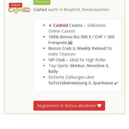
Premium
online
Cashed
sucht in
Bergfeld, Niedersachsen
★
Cashed
Casino
– Exklusives
Online-Casino!
100% Bonus bis 500 €
/ CHF
+
200
Freispiele
🎰
Bonus Crab
&
Weekly Reload
für
mehr Chancen
VIP-Club
– ideal für High Roller
Top-Spiele:
Merkur
,
Novoline
&
Bally
Einfache Zahlungen über
Sofortüberweisung
&
Sparkasse
✔️
Registrieren & Bonus absahnen