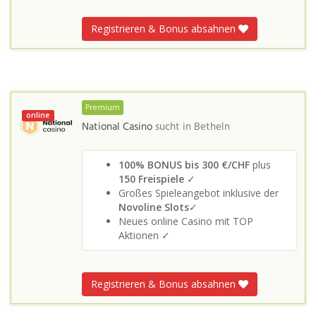
Registrieren & Bonus absahnen
Premium
online
National Casino
sucht in
Betheln
100% BONUS bis 300 €/CHF
plus
150 Freispiele
✓
Großes Spieleangebot inklusive der
Novoline Slots
✓
Neues online Casino mit TOP
Aktionen ✓
Registrieren & Bonus absahnen