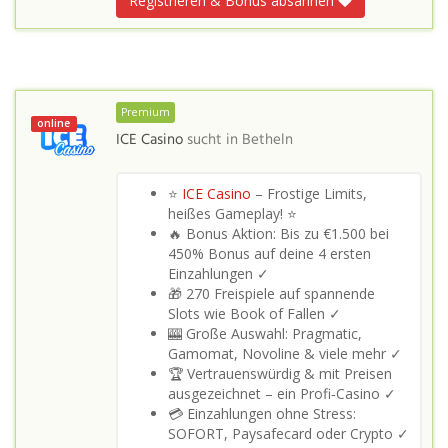
Registrieren & Bonus absahnen
Premium
online
ICE Casino
sucht in
Betheln
⭐
ICE Casino
– Frostige Limits,
heißes Gameplay! ⭐
🔥 Bonus Aktion: Bis zu €1.500 bei
450% Bonus auf deine 4 ersten
Einzahlungen ✓
🎁 270 Freispiele auf spannende
Slots wie Book of Fallen ✓
🎰 Große Auswahl: Pragmatic,
Gamomat, Novoline & viele mehr ✓
🏆 Vertrauenswürdig & mit Preisen
ausgezeichnet – ein Profi‑Casino ✓
💳 Einzahlungen ohne Stress:
SOFORT, Paysafecard oder Crypto ✓