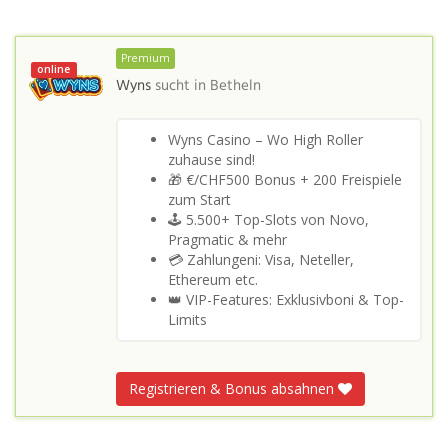
Premium
online
Wyns
sucht in
Betheln
Wyns Casino – Wo High Roller
zuhause sind!
🎁 €/CHF500 Bonus + 200 Freispiele
zum Start
🕹️ 5.500+ Top-Slots von Novo,
Pragmatic & mehr
💳 Zahlungeni: Visa, Neteller,
Ethereum etc.
👑 VIP-Features: Exklusivboni & Top-
Limits
Registrieren & Bonus absahnen