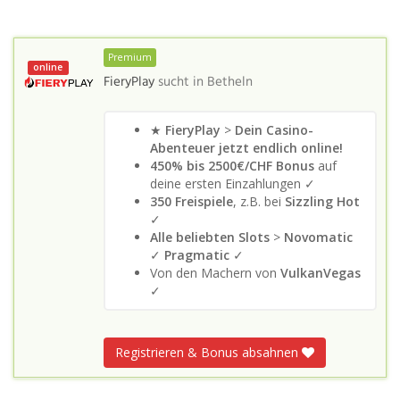
Premium
online
FieryPlay
sucht in
Betheln
★
FieryPlay
>
Dein Casino-
Abenteuer jetzt endlich online!
450% bis 2500€/CHF Bonus
auf
deine ersten Einzahlungen ✓
350 Freispiele
, z.B. bei
Sizzling Hot
✓
Alle beliebten Slots
>
Novomatic
✓
Pragmatic
✓
Von den Machern von
VulkanVegas
✓
Registrieren & Bonus absahnen