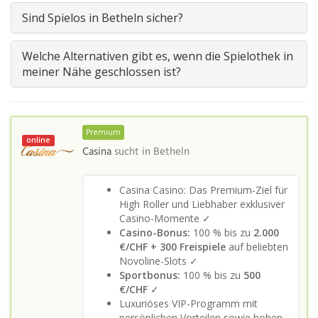
Sind Spielos in Betheln sicher?
Welche Alternativen gibt es, wenn die Spielothek in
meiner Nähe geschlossen ist?
Premium
online
Casina
sucht in
Betheln
Casina Casino: Das Premium-Ziel für
High Roller und Liebhaber exklusiver
Casino-Momente ✓
Casino-Bonus:
100 % bis zu
2.000
€/CHF + 300 Freispiele
auf beliebten
Novoline-Slots ✓
Sportbonus:
100 % bis zu
500
€/CHF
✓
Luxuriöses VIP-Programm mit
persönlichen Vorteilen sowie hohen