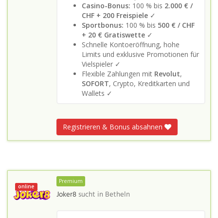
Casino-Bonus:
100 % bis
2.000 € /
CHF + 200 Freispiele
✓
Sportbonus:
100 % bis
500 € / CHF
+ 20 € Gratiswette
✓
Schnelle Kontoeröffnung, hohe
Limits und exklusive Promotionen für
Vielspieler ✓
Flexible Zahlungen mit
Revolut
,
SOFORT
, Crypto, Kreditkarten und
Wallets ✓
Registrieren & Bonus absahnen
Premium
online
Joker8
sucht in
Betheln