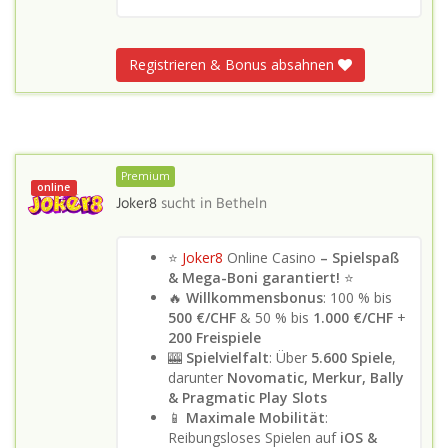
Registrieren & Bonus absahnen
Premium
online
Joker8
sucht in
Betheln
⭐
Joker8
Online Casino
– Spielspaß
& Mega-Boni garantiert!
⭐
🔥
Willkommensbonus
: 100 % bis
500 €/CHF
& 50 % bis
1.000 €/CHF
+
200 Freispiele
🎰
Spielvielfalt
: Über
5.600 Spiele
,
darunter
Novomatic, Merkur, Bally
& Pragmatic Play Slots
📱
Maximale Mobilität
:
Reibungsloses Spielen auf
iOS &