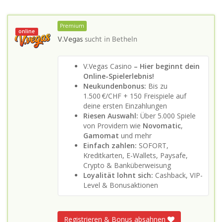
Premium
online
V.Vegas
sucht in
Betheln
V.Vegas Casino
– Hier beginnt dein
Online-Spielerlebnis!
Neukundenbonus:
Bis zu
1.500 €/CHF + 150 Freispiele auf
deine ersten Einzahlungen
Riesen Auswahl:
Über 5.000 Spiele
von Providern wie
Novomatic
,
Gamomat
und mehr
Einfach zahlen:
SOFORT,
Kreditkarten, E-Wallets, Paysafe,
Crypto & Banküberweisung
Loyalität lohnt sich:
Cashback, VIP-
Level & Bonusaktionen
Registrieren & Bonus absahnen