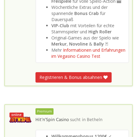
Freispiele
für volle Spielo-Action 🎰
Wöchentliche Extras und der
spannende
Bonus Crab
für
Dauerspaß
VIP-Club
mit Vorteilen für echte
Stammspieler und
High Roller
Original-Games aus der Spielo wie
Merkur
,
Novoline
&
Bally
🃏
Mehr
Informationen und Erfahrungen
im Vegasino Casino Test
Registrieren & Bonus absahnen
Premium
online
Hit’n’Spin Casino
sucht in
Betheln
Willkommensbonus 1200€
✓