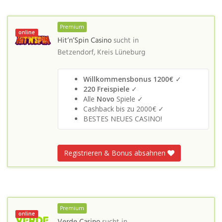
Premium
online
Hit’n’Spin Casino
sucht in
Betzendorf, Kreis Lüneburg
Willkommensbonus 1200€
✓
220 Freispiele
✓
Alle
Novo
Spiele ✓
Cashback bis zu 2000€ ✓
BESTES NEUES CASINO!
Registrieren & Bonus absahnen
Premium
online