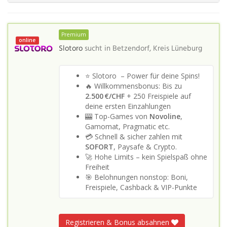
Premium
online
Slotoro
sucht in
Betzendorf, Kreis Lüneburg
⭐ Slotoro – Power für deine Spins!
🔥 Willkommensbonus: Bis zu
2.500 €/CHF
+ 250 Freispiele auf
deine ersten Einzahlungen
🎰 Top-Games von
Novoline
,
Gamomat, Pragmatic etc.
💳 Schnell & sicher zahlen mit
SOFORT
, Paysafe & Crypto.
🚀 Hohe Limits – kein Spielspaß ohne
Freiheit
🎯 Belohnungen nonstop: Boni,
Freispiele, Cashback & VIP-Punkte
Registrieren & Bonus absahnen