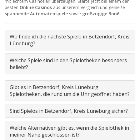
mit echtem Casinoflair überzeugen. Starte jetzt bei einem der
besten
Online Casinos
aus unserem Vergleich und genieße
spannende Automatenspiele
sowie
großzügige Boni
!
Wo finde ich die nächste Spielo in Betzendorf, Kreis
Lüneburg?
Welche Spiele sind in den Spielotheken besonders
beliebt?
Gibt es in Betzendorf, Kreis Lüneburg
Spielotheken, die rund um die Uhr geöffnet haben?
Sind Spielos in Betzendorf, Kreis Lüneburg sicher?
Welche Alternativen gibt es, wenn die Spielothek in
meiner Nähe geschlossen ist?