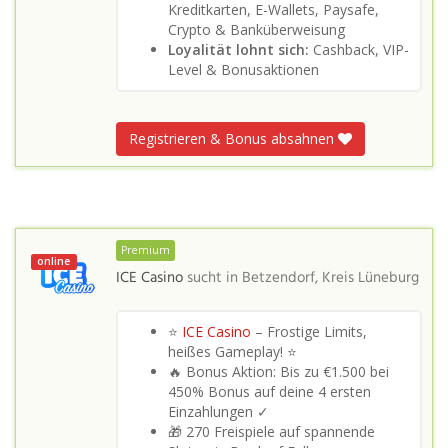
Kreditkarten, E-Wallets, Paysafe,
Crypto & Banküberweisung
Loyalität lohnt sich:
Cashback, VIP-
Level & Bonusaktionen
Registrieren & Bonus absahnen
Premium
online
ICE Casino
sucht in
Betzendorf, Kreis Lüneburg
⭐
ICE Casino
– Frostige Limits,
heißes Gameplay! ⭐
🔥 Bonus Aktion: Bis zu €1.500 bei
450% Bonus auf deine 4 ersten
Einzahlungen ✓
🎁 270 Freispiele auf spannende