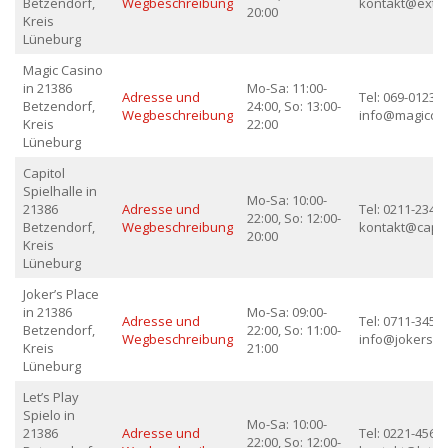
Betzendorf,
Wegbeschreibung
kontakt@extr
20:00
Kreis
Lüneburg
Magic Casino
in 21386
Mo-Sa: 11:00-
Adresse und
Tel: 069-012345
Betzendorf,
24:00, So: 13:00-
Wegbeschreibung
info@magiccas
Kreis
22:00
Lüneburg
Capitol
Spielhalle in
Mo-Sa: 10:00-
21386
Adresse und
Tel: 0211-23456
22:00, So: 12:00-
Betzendorf,
Wegbeschreibung
kontakt@capit
20:00
Kreis
Lüneburg
Joker’s Place
in 21386
Mo-Sa: 09:00-
Adresse und
Tel: 0711-34567
Betzendorf,
22:00, So: 11:00-
Wegbeschreibung
info@jokerspl
Kreis
21:00
Lüneburg
Let’s Play
Spielo in
Mo-Sa: 10:00-
21386
Adresse und
Tel: 0221-45678
22:00, So: 12:00-