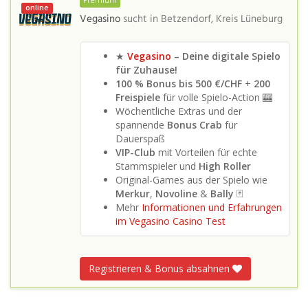
Premium
online
Vegasino
sucht in
Betzendorf, Kreis Lüneburg
★
Vegasino
– Deine digitale Spielo
für Zuhause!
100 % Bonus bis 500 €/CHF
+
200
Freispiele
für volle Spielo-Action 🎰
Wöchentliche Extras und der
spannende
Bonus Crab
für
Dauerspaß
VIP-Club
mit Vorteilen für echte
Stammspieler und
High Roller
Original-Games aus der Spielo wie
Merkur
,
Novoline
&
Bally
🃏
Mehr
Informationen und Erfahrungen
im Vegasino Casino Test
Registrieren & Bonus absahnen