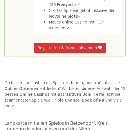
150 Freispiele
✓
Großes Spieleangebot inklusive der
Novoline Slots
✓
Neues online Casino mit TOP
Aktionen ✓
Registrieren & Bonus absahnen
Du hast keine Lust, in die Spielo zu fahren, oder möchtest die
Online-Optionen
entdecken? Wir bieten dir eine Auswahl der
12
besten Online Casinos
mit
attraktiven Boni
. Teste jetzt die
spannendsten Spiele wie
Triple Chance
,
Book of Ra
und viele
mehr.
Landkarte mit allen Spielos in Betzendorf, Kreis
Lüneburg Niedersachsen und der Nähe