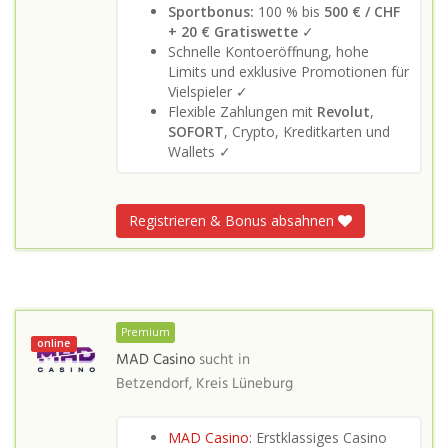
Sportbonus:
100 % bis
500 € / CHF
+ 20 € Gratiswette
✓
Schnelle Kontoeröffnung, hohe
Limits und exklusive Promotionen für
Vielspieler ✓
Flexible Zahlungen mit
Revolut
,
SOFORT
, Crypto, Kreditkarten und
Wallets ✓
Registrieren & Bonus absahnen
Premium
online
MAD Casino
sucht in
Betzendorf, Kreis Lüneburg
MAD Casino
: Erstklassiges Casino