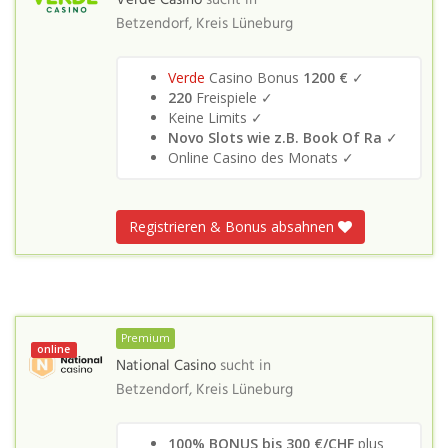
Verde Casino
sucht in
Betzendorf, Kreis Lüneburg
Verde
Casino Bonus
1200 €
✓
220
Freispiele ✓
Keine Limits ✓
Novo Slots wie z.B. Book Of Ra
✓
Online Casino des Monats ✓
Registrieren & Bonus absahnen
Premium
online
National Casino
sucht in
Betzendorf, Kreis Lüneburg
100% BONUS bis 300 €/CHF
plus