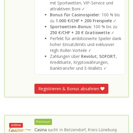
mit Sportwetten, VIP-Service und
attraktiven Boni ✓
Bonus für Casinospieler:
100 % bis
zu
1.000 €/CHF + 200 Freispiele
✓
Sportwetten-Bonus:
100 % bis zu
250 €/CHF + 20 € Gratiswette
✓
Perfekt für ambitionierte Spieler dank
hoher Einsatzlimits und exklusiver
High-Roller-Vorteile ✓
Zahlungen über
Revolut
,
SOFORT
,
Kreditkarte, Kryptowährungen,
Banktransfer und E-Wallets ✓
Registrieren & Bonus absahnen
Premium
online
Casina
sucht in
Betzendorf, Kreis Lüneburg