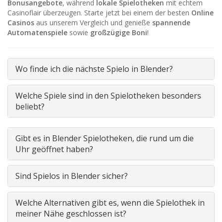
Bonusangebote
, während
lokale Spielotheken
mit echtem
Casinoflair überzeugen. Starte jetzt bei einem der besten
Online
Casinos
aus unserem Vergleich und genieße
spannende
Automatenspiele
sowie
großzügige Boni
!
Wo finde ich die nächste Spielo in Blender?
Welche Spiele sind in den Spielotheken besonders
beliebt?
Gibt es in Blender Spielotheken, die rund um die
Uhr geöffnet haben?
Sind Spielos in Blender sicher?
Welche Alternativen gibt es, wenn die Spielothek in
meiner Nähe geschlossen ist?