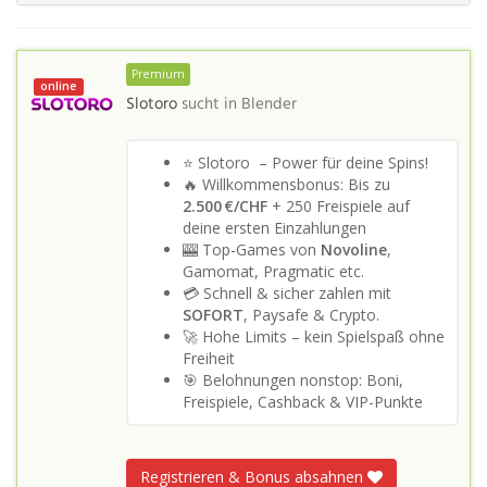
Premium
online
Slotoro
sucht in
Blender
⭐ Slotoro – Power für deine Spins!
🔥 Willkommensbonus: Bis zu
2.500 €/CHF
+ 250 Freispiele auf
deine ersten Einzahlungen
🎰 Top-Games von
Novoline
,
Gamomat, Pragmatic etc.
💳 Schnell & sicher zahlen mit
SOFORT
, Paysafe & Crypto.
🚀 Hohe Limits – kein Spielspaß ohne
Freiheit
🎯 Belohnungen nonstop: Boni,
Freispiele, Cashback & VIP-Punkte
Registrieren & Bonus absahnen