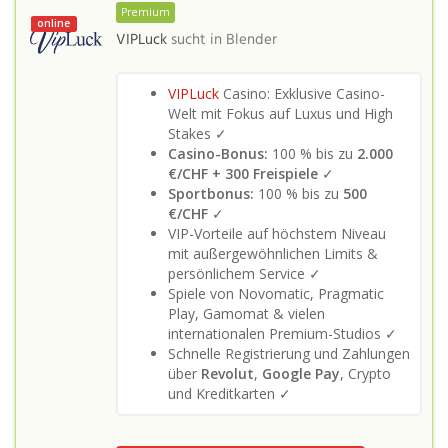
Premium
online
VIPLuck
sucht in
Blender
VIPLuck
Casino: Exklusive Casino-
Welt mit Fokus auf Luxus und High
Stakes ✓
Casino-Bonus:
100 % bis zu
2.000
€/CHF + 300 Freispiele
✓
Sportbonus:
100 % bis zu
500
€/CHF
✓
VIP-Vorteile auf höchstem Niveau
mit außergewöhnlichen Limits &
persönlichem Service ✓
Spiele von Novomatic, Pragmatic
Play, Gamomat & vielen
internationalen Premium-Studios ✓
Schnelle Registrierung und Zahlungen
über
Revolut
,
Google Pay
, Crypto
und Kreditkarten ✓