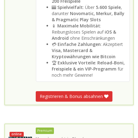
200 Freispiele
🎰
Spielvielfalt
: Über
5.600 Spiele
,
darunter
Novomatic, Merkur, Bally
& Pragmatic Play Slots
📱
Maximale Mobilität
:
Reibungsloses Spielen auf
iOS &
Android
ohne Einschränkungen
💳
Einfache Zahlungen
: Akzeptiert
Visa, Mastercard &
Kryptowährungen wie Bitcoin
🏆
Exklusive Vorteile
:
Reload-Boni,
Freispiele & ein VIP-Programm
für
noch mehr Gewinne!
Registrieren & Bonus absahnen
Premium
online