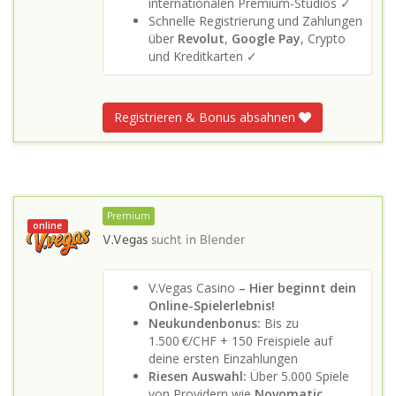
internationalen Premium-Studios ✓
Schnelle Registrierung und Zahlungen
über
Revolut
,
Google Pay
, Crypto
und Kreditkarten ✓
Registrieren & Bonus absahnen
Premium
online
V.Vegas
sucht in
Blender
V.Vegas Casino
– Hier beginnt dein
Online-Spielerlebnis!
Neukundenbonus:
Bis zu
1.500 €/CHF + 150 Freispiele auf
deine ersten Einzahlungen
Riesen Auswahl:
Über 5.000 Spiele
von Providern wie
Novomatic
,