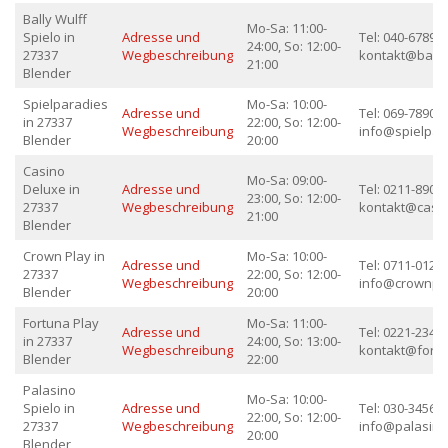
Bally Wulff
Mo-Sa: 11:00-
Spielo in
Adresse und
Tel: 040-678901
24:00, So: 12:00-
27337
Wegbeschreibung
kontakt@bally
21:00
Blender
Spielparadies
Mo-Sa: 10:00-
Adresse und
Tel: 069-789012
in 27337
22:00, So: 12:00-
Wegbeschreibung
info@spielpar
Blender
20:00
Casino
Mo-Sa: 09:00-
Deluxe in
Adresse und
Tel: 0211-89012
23:00, So: 12:00-
27337
Wegbeschreibung
kontakt@casi
21:00
Blender
Crown Play in
Mo-Sa: 10:00-
Adresse und
Tel: 0711-01234
27337
22:00, So: 12:00-
Wegbeschreibung
info@crownpl
Blender
20:00
Fortuna Play
Mo-Sa: 11:00-
Adresse und
Tel: 0221-23456
in 27337
24:00, So: 13:00-
Wegbeschreibung
kontakt@fortu
Blender
22:00
Palasino
Mo-Sa: 10:00-
Spielo in
Adresse und
Tel: 030-345678
22:00, So: 12:00-
27337
Wegbeschreibung
info@palasino
20:00
Blender