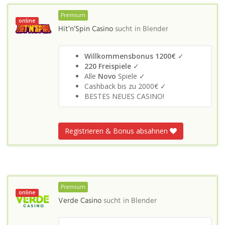
Premium
online
Hit’n’Spin Casino
sucht in
Blender
Willkommensbonus 1200€
✓
220 Freispiele
✓
Alle
Novo
Spiele ✓
Cashback bis zu 2000€ ✓
BESTES NEUES CASINO!
Registrieren & Bonus absahnen
Premium
online
Verde Casino
sucht in
Blender