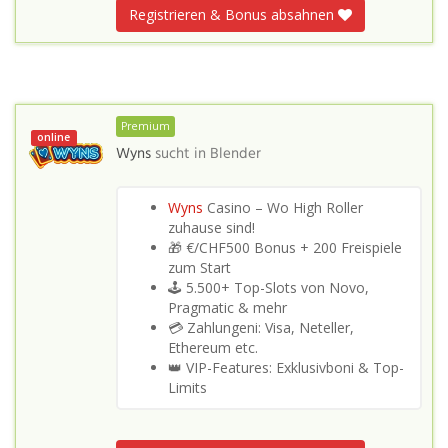
Registrieren & Bonus absahnen
Premium
online
Wyns
sucht in
Blender
Wyns
Casino – Wo High Roller
zuhause sind!
🎁 €/CHF500 Bonus + 200 Freispiele
zum Start
🕹️ 5.500+ Top-Slots von Novo,
Pragmatic & mehr
💳 Zahlungeni: Visa, Neteller,
Ethereum etc.
👑 VIP-Features: Exklusivboni & Top-
Limits