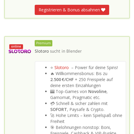
Registrieren & Bonus absahnen
Premium
online
Slotoro
sucht in
Blender
⭐
Slotoro
– Power für deine Spins!
🔥 Willkommensbonus: Bis zu
2.500 €/CHF
+ 250 Freispiele auf
deine ersten Einzahlungen
🎰 Top-Games von
Novoline
,
Gamomat, Pragmatic etc.
💳 Schnell & sicher zahlen mit
SOFORT
, Paysafe & Crypto.
🚀 Hohe Limits – kein Spielspaß ohne
Freiheit
🎯 Belohnungen nonstop: Boni,
Freispiele, Cashback & VIP-Punkte