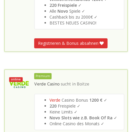
220 Freispiele
✓
Alle
Novo
Spiele ✓
Cashback bis zu 2000€ ✓
BESTES NEUES CASINO!
Registrieren & Bonus absahnen
Premium
online
Verde Casino
sucht in
Boitze
Verde
Casino Bonus
1200 €
✓
220
Freispiele ✓
Keine Limits ✓
Novo Slots wie z.B. Book Of Ra
✓
Online Casino des Monats ✓