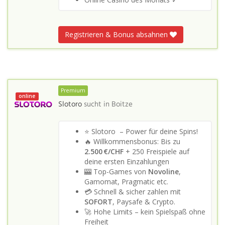
Registrieren & Bonus absahnen
Premium
online
Slotoro
sucht in
Boitze
⭐ Slotoro – Power für deine Spins!
🔥 Willkommensbonus: Bis zu
2.500 €/CHF
+ 250 Freispiele auf
deine ersten Einzahlungen
🎰 Top-Games von
Novoline
,
Gamomat, Pragmatic etc.
💳 Schnell & sicher zahlen mit
SOFORT
, Paysafe & Crypto.
🚀 Hohe Limits – kein Spielspaß ohne
Freiheit