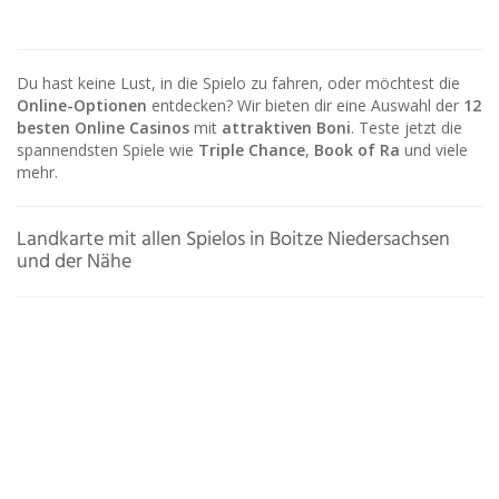
Du hast keine Lust, in die Spielo zu fahren, oder möchtest die
Online-Optionen
entdecken? Wir bieten dir eine Auswahl der
12
besten Online Casinos
mit
attraktiven Boni
. Teste jetzt die
spannendsten Spiele wie
Triple Chance
,
Book of Ra
und viele
mehr.
Landkarte mit allen Spielos in Boitze Niedersachsen
und der Nähe