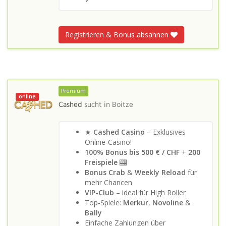
Registrieren & Bonus absahnen
Premium
online
Cashed
sucht in
Boitze
★
Cashed Casino
– Exklusives
Online-Casino!
100% Bonus bis 500 €
/ CHF
+
200
Freispiele
🎰
Bonus Crab
&
Weekly Reload
für
mehr Chancen
VIP-Club
– ideal für High Roller
Top-Spiele:
Merkur
,
Novoline
&
Bally
Einfache Zahlungen über