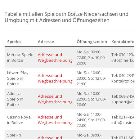
Tabelle mit allen Spielos in Boitze Niedersachsen und
Umgbung mit Adressen und Öffnungezeiten
Spielos
Adresse
Öffnungszeiten
Kontaktinfor
Mo-Sa: 09:00-
Merkur Spielo
Adresse und
Tel: 030-123456
22:00, So: 10:00-
in Boitze
Wegbeschreibung
info@merkur.
20:00
Löwen Play
Mo-Sa: 10:00-
Adresse und
Tel: 040-234567
Spielo in
23:00, So: 12:00-
Wegbeschreibung
kontakt@loew
Boitze
21:00
Admiral
Mo-Sa: 10:00-
Adresse und
Tel: 069-345678
Spielo in
22:00, So: 12:00-
Wegbeschreibung
support@admi
Boitze
20:00
Mo-Sa: 11:00-
Casino Royal
Adresse und
Tel: 0211-45678
24:00, So: 13:00-
in Boitze
Wegbeschreibung
info@casino-r
22:00
Spiel-In
Mo-Sa: 09:00-
Adresse und
Tel: 0711-56789