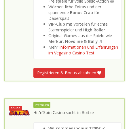
Freispiele
für volle Spielo-Action 🎰
Wöchentliche Extras und der
spannende
Bonus Crab
für
Dauerspaß
VIP-Club
mit Vorteilen für echte
Stammspieler und
High Roller
Original-Games aus der Spielo wie
Merkur
,
Novoline
&
Bally
🃏
Mehr
Informationen und Erfahrungen
im Vegasino Casino Test
Registrieren & Bonus absahnen
Premium
online
Hit’n’Spin Casino
sucht in
Boitze
Willkommensbonus 1200€
✓