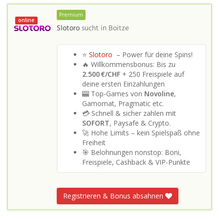
Premium
online
Slotoro
sucht in
Boitze
⭐
Slotoro
– Power für deine Spins!
🔥 Willkommensbonus: Bis zu
2.500 €/CHF
+ 250 Freispiele auf
deine ersten Einzahlungen
🎰 Top-Games von
Novoline
,
Gamomat, Pragmatic etc.
💳 Schnell & sicher zahlen mit
SOFORT
, Paysafe & Crypto.
🚀 Hohe Limits – kein Spielspaß ohne
Freiheit
🎯 Belohnungen nonstop: Boni,
Freispiele, Cashback & VIP-Punkte
Registrieren & Bonus absahnen