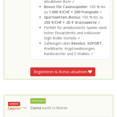
attraktiven Boni ✓
Bonus für Casinospieler:
100 % bis
zu
1.000 €/CHF + 200 Freispiele
✓
Sportwetten-Bonus:
100 % bis zu
250 €/CHF + 20 € Gratiswette
✓
Perfekt für ambitionierte Spieler dank
hoher Einsatzlimits und exklusiver
High-Roller-Vorteile ✓
Zahlungen über
Revolut
,
SOFORT
,
Kreditkarte, Kryptowährungen,
Banktransfer und E-Wallets ✓
Registrieren & Bonus absahnen
Premium
online
Casina
sucht in
Boitze