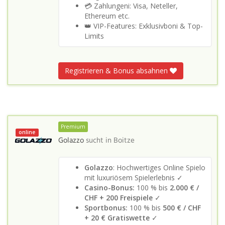
💳 Zahlungeni: Visa, Neteller,
Ethereum etc.
👑 VIP-Features: Exklusivboni & Top-
Limits
Registrieren & Bonus absahnen
Premium
online
Golazzo
sucht in
Boitze
Golazzo
: Hochwertiges Online Spielo
mit luxuriösem Spielerlebnis ✓
Casino-Bonus:
100 % bis
2.000 € /
CHF + 200 Freispiele
✓
Sportbonus:
100 % bis
500 € / CHF
+ 20 € Gratiswette
✓