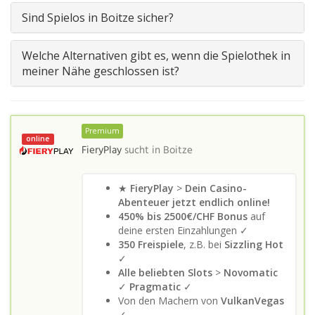
Sind Spielos in Boitze sicher?
Welche Alternativen gibt es, wenn die Spielothek in
meiner Nähe geschlossen ist?
Premium
online
FieryPlay
sucht in
Boitze
★
FieryPlay
>
Dein Casino-
Abenteuer jetzt endlich online!
450% bis 2500€/CHF Bonus
auf
deine ersten Einzahlungen ✓
350 Freispiele
, z.B. bei
Sizzling Hot
✓
Alle beliebten Slots
>
Novomatic
✓
Pragmatic
✓
Von den Machern von
VulkanVegas
✓