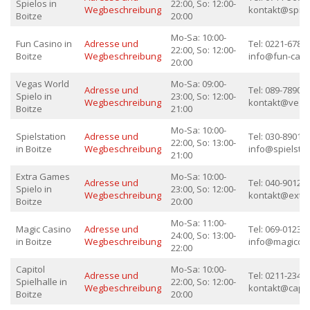
Spielos in
22:00, So: 12:00-
Wegbeschreibung
kontakt@spiel-
Boitze
20:00
Mo-Sa: 10:00-
Fun Casino in
Adresse und
Tel: 0221-67890
22:00, So: 12:00-
Boitze
Wegbeschreibung
info@fun-casi
20:00
Vegas World
Mo-Sa: 09:00-
Adresse und
Tel: 089-789012
Spielo in
23:00, So: 12:00-
Wegbeschreibung
kontakt@vega
Boitze
21:00
Mo-Sa: 10:00-
Spielstation
Adresse und
Tel: 030-890123
22:00, So: 13:00-
in Boitze
Wegbeschreibung
info@spielstat
21:00
Extra Games
Mo-Sa: 10:00-
Adresse und
Tel: 040-901234
Spielo in
23:00, So: 12:00-
Wegbeschreibung
kontakt@extr
Boitze
20:00
Mo-Sa: 11:00-
Magic Casino
Adresse und
Tel: 069-012345
24:00, So: 13:00-
in Boitze
Wegbeschreibung
info@magiccas
22:00
Capitol
Mo-Sa: 10:00-
Adresse und
Tel: 0211-23456
Spielhalle in
22:00, So: 12:00-
Wegbeschreibung
kontakt@capit
Boitze
20:00