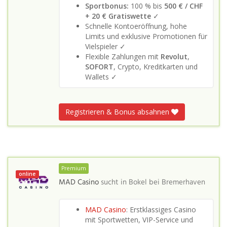
Sportbonus:
100 % bis
500 € / CHF
+ 20 € Gratiswette
✓
Schnelle Kontoeröffnung, hohe
Limits und exklusive Promotionen für
Vielspieler ✓
Flexible Zahlungen mit
Revolut
,
SOFORT
, Crypto, Kreditkarten und
Wallets ✓
Registrieren & Bonus absahnen
Premium
online
MAD Casino
sucht in
Bokel bei Bremerhaven
MAD Casino
: Erstklassiges Casino
mit Sportwetten, VIP-Service und