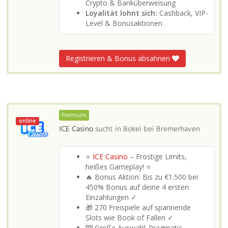
Crypto & Banküberweisung
Loyalität lohnt sich:
Cashback, VIP-
Level & Bonusaktionen
Registrieren & Bonus absahnen
Premium
online
ICE Casino
sucht in
Bokel bei Bremerhaven
⭐
ICE Casino
– Frostige Limits,
heißes Gameplay! ⭐
🔥 Bonus Aktion: Bis zu €1.500 bei
450% Bonus auf deine 4 ersten
Einzahlungen ✓
🎁 270 Freispiele auf spannende
Slots wie Book of Fallen ✓
🎰 Große Auswahl: Pragmatic,