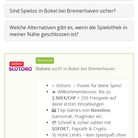
Sind Spielos in Bokel bei Bremerhaven sicher?
Welche Alternativen gibt es, wenn die Spielothek in
meiner Nähe geschlossen ist?
Premium
online
Slotoro
sucht in
Bokel bei Bremerhaven
⭐ Slotoro – Power für deine Spins!
🔥 Willkommensbonus: Bis zu
2.500 €/CHF
+ 250 Freispiele auf
deine ersten Einzahlungen
🎰 Top-Games von
Novoline
,
Gamomat, Pragmatic etc.
💳 Schnell & sicher zahlen mit
SOFORT
, Paysafe & Crypto.
🚀 Hohe Limits – kein Spielspaß ohne