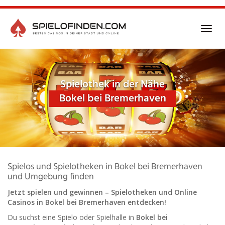
Skip
to
main
Toggl
content
navig
Spielothek in der Nähe
Bokel bei Bremerhaven
Spielos und Spielotheken in Bokel bei Bremerhaven
und Umgebung finden
Jetzt spielen und gewinnen – Spielotheken und Online
Casinos in Bokel bei Bremerhaven entdecken!
Du suchst eine Spielo oder Spielhalle in
Bokel bei