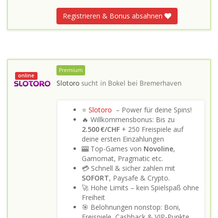
Registrieren & Bonus absahnen
Premium
online
Slotoro
sucht in
Bokel bei Bremerhaven
⭐
Slotoro
– Power für deine Spins!
🔥 Willkommensbonus: Bis zu
2.500 €/CHF
+ 250 Freispiele auf
deine ersten Einzahlungen
🎰 Top-Games von
Novoline
,
Gamomat, Pragmatic etc.
💳 Schnell & sicher zahlen mit
SOFORT
, Paysafe & Crypto.
🚀 Hohe Limits – kein Spielspaß ohne
Freiheit
🎯 Belohnungen nonstop: Boni,
Freispiele, Cashback & VIP-Punkte