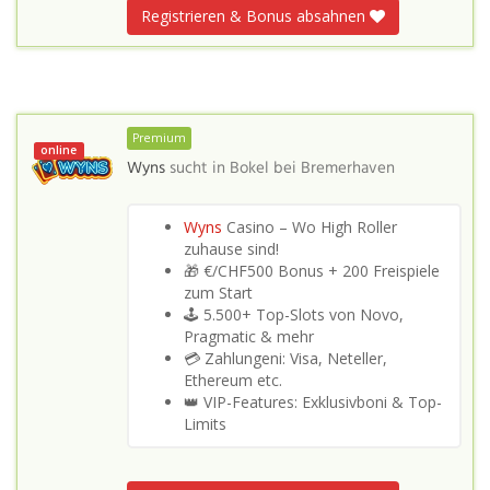
Registrieren & Bonus absahnen
Premium
online
Wyns
sucht in
Bokel bei Bremerhaven
Wyns
Casino – Wo High Roller
zuhause sind!
🎁 €/CHF500 Bonus + 200 Freispiele
zum Start
🕹️ 5.500+ Top-Slots von Novo,
Pragmatic & mehr
💳 Zahlungeni: Visa, Neteller,
Ethereum etc.
👑 VIP-Features: Exklusivboni & Top-
Limits