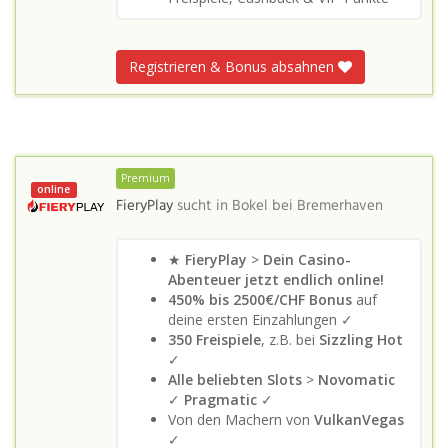
Registrieren & Bonus absahnen
Premium
online
FieryPlay
sucht in
Bokel bei Bremerhaven
★
FieryPlay
>
Dein Casino-
Abenteuer jetzt endlich online!
450% bis 2500€/CHF Bonus
auf
deine ersten Einzahlungen ✓
350 Freispiele
, z.B. bei
Sizzling Hot
✓
Alle beliebten Slots
>
Novomatic
✓
Pragmatic
✓
Von den Machern von
VulkanVegas
✓