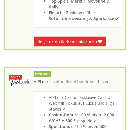
Top-Spiele:
Merkur
,
Novoline
&
Bally
Einfache Zahlungen über
Sofortüberweisung
&
Sparkasse
✔️
Registrieren & Bonus absahnen
Premium
online
VIPLuck
sucht in
Bokel bei Bremerhaven
VIPLuck Casino: Exklusive Casino-
Welt mit Fokus auf Luxus und High
Stakes ✓
Casino-Bonus:
100 % bis zu
2.000
€/CHF + 300 Freispiele
✓
Sportbonus:
100 % bis zu
500