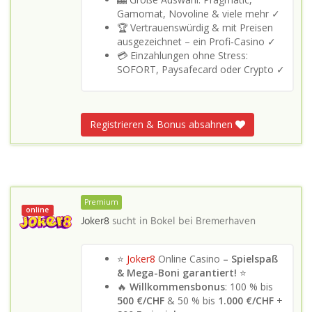
Gamomat, Novoline & viele mehr ✓
🏆 Vertrauenswürdig & mit Preisen
ausgezeichnet – ein Profi‑Casino ✓
💳 Einzahlungen ohne Stress:
SOFORT, Paysafecard oder Crypto ✓
Registrieren & Bonus absahnen
Premium
online
Joker8
sucht in
Bokel bei Bremerhaven
⭐
Joker8
Online Casino
– Spielspaß
& Mega-Boni garantiert!
⭐
🔥
Willkommensbonus
: 100 % bis
500 €/CHF
& 50 % bis
1.000 €/CHF
+