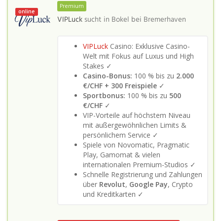
Premium
online
VIPLuck
sucht in
Bokel bei Bremerhaven
VIPLuck
Casino: Exklusive Casino-
Welt mit Fokus auf Luxus und High
Stakes ✓
Casino-Bonus:
100 % bis zu
2.000
€/CHF + 300 Freispiele
✓
Sportbonus:
100 % bis zu
500
€/CHF
✓
VIP-Vorteile auf höchstem Niveau
mit außergewöhnlichen Limits &
persönlichem Service ✓
Spiele von Novomatic, Pragmatic
Play, Gamomat & vielen
internationalen Premium-Studios ✓
Schnelle Registrierung und Zahlungen
über
Revolut
,
Google Pay
, Crypto
und Kreditkarten ✓