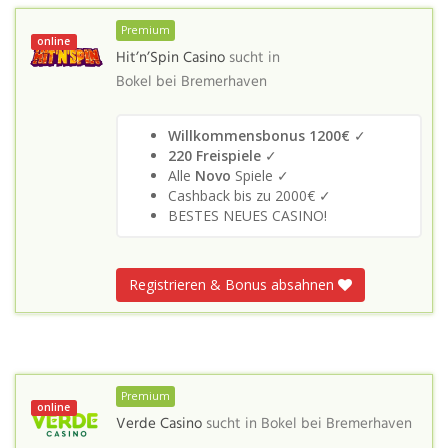
Premium
online
Hit’n’Spin Casino
sucht in
Bokel bei Bremerhaven
Willkommensbonus 1200€
✓
220 Freispiele
✓
Alle
Novo
Spiele ✓
Cashback bis zu 2000€ ✓
BESTES NEUES CASINO!
Registrieren & Bonus absahnen
Premium
online
Verde Casino
sucht in
Bokel bei Bremerhaven