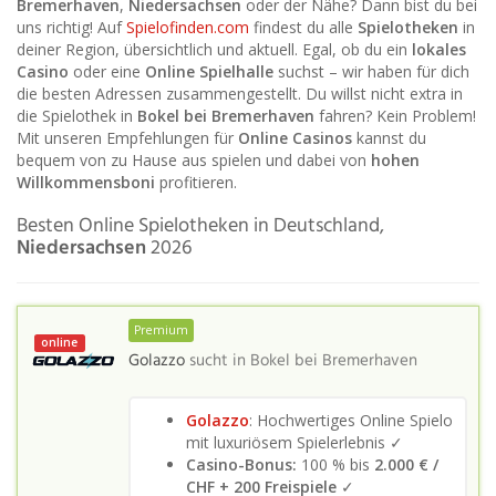
Bremerhaven
,
Niedersachsen
oder der Nähe? Dann bist du bei
uns richtig! Auf
Spielofinden.com
findest du alle
Spielotheken
in
deiner Region, übersichtlich und aktuell. Egal, ob du ein
lokales
Casino
oder eine
Online Spielhalle
suchst – wir haben für dich
die besten Adressen zusammengestellt. Du willst nicht extra in
die Spielothek in
Bokel bei Bremerhaven
fahren? Kein Problem!
Mit unseren Empfehlungen für
Online Casinos
kannst du
bequem von zu Hause aus spielen und dabei von
hohen
Willkommensboni
profitieren.
Besten Online Spielotheken in Deutschland,
Niedersachsen
2026
Premium
online
Golazzo
sucht in
Bokel bei Bremerhaven
Golazzo
: Hochwertiges Online Spielo
mit luxuriösem Spielerlebnis ✓
Casino-Bonus:
100 % bis
2.000 € /
CHF + 200 Freispiele
✓