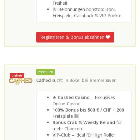
Freiheit
🎯 Belohnungen nonstop: Boni,
Freispiele, Cashback & VIP-Punkte
Registrieren & Bonus absahnen
Premium
online
Cashed
sucht in
Bokel bei Bremerhaven
★
Cashed Casino
– Exklusives
Online-Casino!
100% Bonus bis 500 €
/ CHF
+
200
Freispiele
🎰
Bonus Crab
&
Weekly Reload
für
mehr Chancen
VIP-Club
– ideal für High Roller