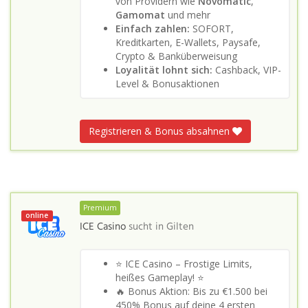
von Providern wie
Novomatic
,
Gamomat
und mehr
Einfach zahlen:
SOFORT,
Kreditkarten, E-Wallets, Paysafe,
Crypto & Banküberweisung
Loyalität lohnt sich:
Cashback, VIP-
Level & Bonusaktionen
Registrieren & Bonus absahnen
Premium
online
ICE Casino
sucht in
Gilten
⭐ ICE Casino – Frostige Limits,
heißes Gameplay! ⭐
🔥 Bonus Aktion: Bis zu €1.500 bei
450% Bonus auf deine 4 ersten