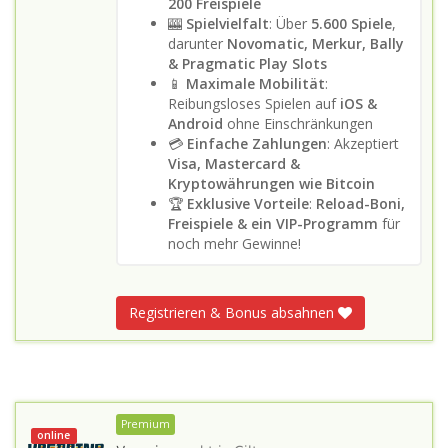
200 Freispiele
🎰
Spielvielfalt
: Über
5.600 Spiele
,
darunter
Novomatic, Merkur, Bally
& Pragmatic Play Slots
📱
Maximale Mobilität
:
Reibungsloses Spielen auf
iOS &
Android
ohne Einschränkungen
💳
Einfache Zahlungen
: Akzeptiert
Visa, Mastercard &
Kryptowährungen wie Bitcoin
🏆
Exklusive Vorteile
:
Reload-Boni,
Freispiele & ein VIP-Programm
für
noch mehr Gewinne!
Registrieren & Bonus absahnen
Premium
online