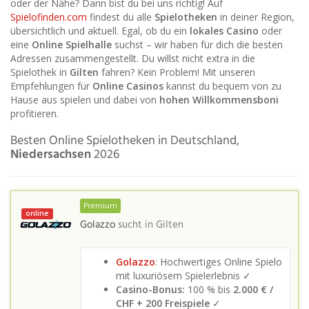
oder der Nähe? Dann bist du bei uns richtig! Auf
Spielofinden.com
findest du alle
Spielotheken
in deiner Region,
übersichtlich und aktuell. Egal, ob du ein
lokales Casino
oder
eine
Online Spielhalle
suchst – wir haben für dich die besten
Adressen zusammengestellt. Du willst nicht extra in die
Spielothek in
Gilten
fahren? Kein Problem! Mit unseren
Empfehlungen für
Online Casinos
kannst du bequem von zu
Hause aus spielen und dabei von
hohen Willkommensboni
profitieren.
Besten Online Spielotheken in Deutschland,
Niedersachsen
2026
Premium
online
Golazzo
sucht in
Gilten
Golazzo
: Hochwertiges Online Spielo
mit luxuriösem Spielerlebnis ✓
Casino-Bonus:
100 % bis
2.000 € /
CHF + 200 Freispiele
✓