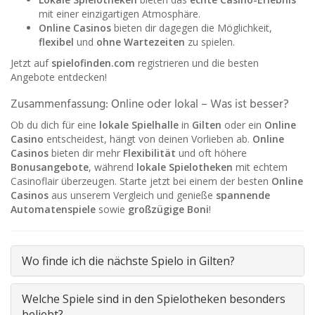
mit einer einzigartigen Atmosphäre.
Online Casinos
bieten dir dagegen die Möglichkeit,
flexibel
und
ohne Wartezeiten
zu spielen.
Jetzt auf
spielofinden.com
registrieren und die besten
Angebote entdecken!
Zusammenfassung: Online oder lokal – Was ist besser?
Ob du dich für eine
lokale Spielhalle
in
Gilten
oder ein
Online
Casino
entscheidest, hängt von deinen Vorlieben ab.
Online
Casinos
bieten dir mehr
Flexibilität
und oft höhere
Bonusangebote
, während
lokale Spielotheken
mit echtem
Casinoflair überzeugen. Starte jetzt bei einem der besten
Online
Casinos
aus unserem Vergleich und genieße
spannende
Automatenspiele
sowie
großzügige Boni
!
Wo finde ich die nächste Spielo in Gilten?
Welche Spiele sind in den Spielotheken besonders
beliebt?