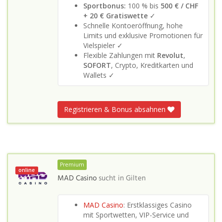
Sportbonus:
100 % bis
500 € / CHF
+ 20 € Gratiswette
✓
Schnelle Kontoeröffnung, hohe
Limits und exklusive Promotionen für
Vielspieler ✓
Flexible Zahlungen mit
Revolut
,
SOFORT
, Crypto, Kreditkarten und
Wallets ✓
Registrieren & Bonus absahnen
Premium
online
MAD Casino
sucht in
Gilten
MAD Casino
: Erstklassiges Casino
mit Sportwetten, VIP-Service und