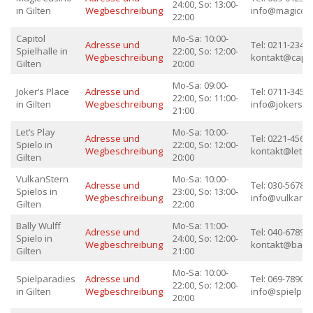
24:00, So: 13:00-
in Gilten
Wegbeschreibung
info@magiccas
22:00
Capitol
Mo-Sa: 10:00-
Adresse und
Tel: 0211-23456
Spielhalle in
22:00, So: 12:00-
Wegbeschreibung
kontakt@capit
Gilten
20:00
Mo-Sa: 09:00-
Joker’s Place
Adresse und
Tel: 0711-34567
22:00, So: 11:00-
in Gilten
Wegbeschreibung
info@jokerspl
21:00
Let’s Play
Mo-Sa: 10:00-
Adresse und
Tel: 0221-45678
Spielo in
22:00, So: 12:00-
Wegbeschreibung
kontakt@letsp
Gilten
20:00
VulkanStern
Mo-Sa: 10:00-
Adresse und
Tel: 030-567890
Spielos in
23:00, So: 13:00-
Wegbeschreibung
info@vulkanst
Gilten
22:00
Bally Wulff
Mo-Sa: 11:00-
Adresse und
Tel: 040-678901
Spielo in
24:00, So: 12:00-
Wegbeschreibung
kontakt@bally
Gilten
21:00
Mo-Sa: 10:00-
Spielparadies
Adresse und
Tel: 069-789012
22:00, So: 12:00-
in Gilten
Wegbeschreibung
info@spielpar
20:00