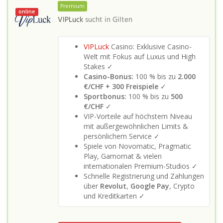
Premium
online
VIPLuck
sucht in
Gilten
VIPLuck
Casino: Exklusive Casino-
Welt mit Fokus auf Luxus und High
Stakes ✓
Casino-Bonus:
100 % bis zu
2.000
€/CHF + 300 Freispiele
✓
Sportbonus:
100 % bis zu
500
€/CHF
✓
VIP-Vorteile auf höchstem Niveau
mit außergewöhnlichen Limits &
persönlichem Service ✓
Spiele von Novomatic, Pragmatic
Play, Gamomat & vielen
internationalen Premium-Studios ✓
Schnelle Registrierung und Zahlungen
über
Revolut
,
Google Pay
, Crypto
und Kreditkarten ✓