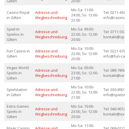
Gilten
20:00
Mo-Sa: 11:00-
Casino Royal
Adresse und
Tel: 0211-45678
24:00, So: 13:00-
in Gilten
Wegbeschreibung
info@casino-r
22:00
Spiel-In
Mo-Sa: 09:00-
Adresse und
Tel: 0711-56789
Spielos in
22:00, So: 12:00-
Wegbeschreibung
kontakt@spiel-
Gilten
20:00
Mo-Sa: 10:00-
Fun Casino in
Adresse und
Tel: 0221-67890
22:00, So: 12:00-
Gilten
Wegbeschreibung
info@fun-casi
20:00
Vegas World
Mo-Sa: 09:00-
Adresse und
Tel: 089-789012
Spielo in
23:00, So: 12:00-
Wegbeschreibung
kontakt@vega
Gilten
21:00
Mo-Sa: 10:00-
Spielstation
Adresse und
Tel: 030-890123
22:00, So: 13:00-
in Gilten
Wegbeschreibung
info@spielstat
21:00
Extra Games
Mo-Sa: 10:00-
Adresse und
Tel: 040-901234
Spielo in
23:00, So: 12:00-
Wegbeschreibung
kontakt@extr
Gilten
20:00
Mo-Sa: 11:00-
Magic Casino
Adresse und
Tel: 069-012345