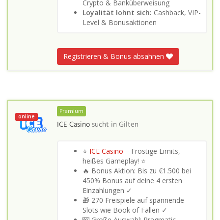
Crypto & Banküberweisung
Loyalität lohnt sich:
Cashback, VIP-
Level & Bonusaktionen
Registrieren & Bonus absahnen
Premium
online
ICE Casino
sucht in
Gilten
⭐
ICE Casino
– Frostige Limits,
heißes Gameplay! ⭐
🔥 Bonus Aktion: Bis zu €1.500 bei
450% Bonus auf deine 4 ersten
Einzahlungen ✓
🎁 270 Freispiele auf spannende
Slots wie Book of Fallen ✓
🎰 Große Auswahl: Pragmatic,