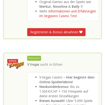
Original-Games aus der Spielo wie
Merkur
,
Novoline
&
Bally
🃏
Mehr
Informationen und Erfahrungen
im Vegasino Casino Test
Registrieren & Bonus absahnen
Premium
online
V.Vegas
sucht in
Gilten
V.Vegas Casino
– Hier beginnt dein
Online-Spielerlebnis!
Neukundenbonus:
Bis zu
1.500 €/CHF + 150 Freispiele auf
deine ersten Einzahlungen
Riesen Auswahl:
Über 5.000 Spiele