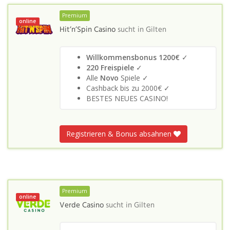
Premium
online
Hit’n’Spin Casino
sucht in
Gilten
Willkommensbonus 1200€
✓
220 Freispiele
✓
Alle
Novo
Spiele ✓
Cashback bis zu 2000€ ✓
BESTES NEUES CASINO!
Registrieren & Bonus absahnen
Premium
online
Verde Casino
sucht in
Gilten