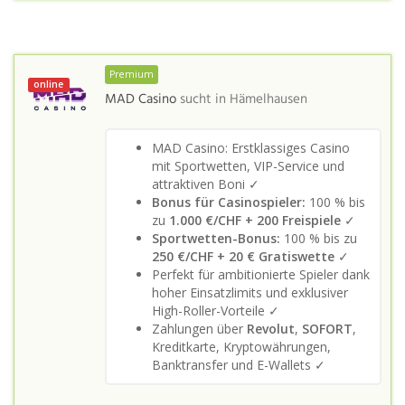
Premium
online
MAD Casino
sucht in
Hämelhausen
MAD Casino: Erstklassiges Casino
mit Sportwetten, VIP-Service und
attraktiven Boni ✓
Bonus für Casinospieler:
100 % bis
zu
1.000 €/CHF + 200 Freispiele
✓
Sportwetten-Bonus:
100 % bis zu
250 €/CHF + 20 € Gratiswette
✓
Perfekt für ambitionierte Spieler dank
hoher Einsatzlimits und exklusiver
High-Roller-Vorteile ✓
Zahlungen über
Revolut
,
SOFORT
,
Kreditkarte, Kryptowährungen,
Banktransfer und E-Wallets ✓