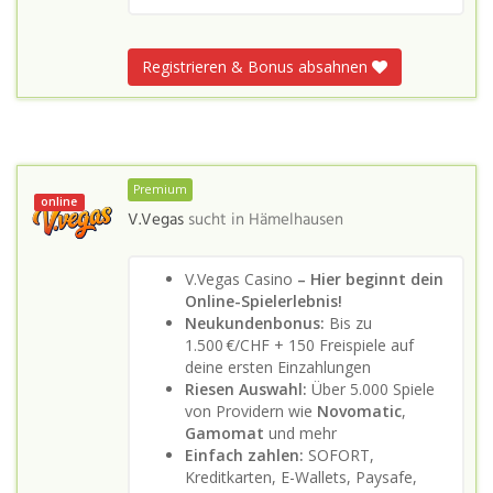
Registrieren & Bonus absahnen
Premium
online
V.Vegas
sucht in
Hämelhausen
V.Vegas Casino
– Hier beginnt dein
Online-Spielerlebnis!
Neukundenbonus:
Bis zu
1.500 €/CHF + 150 Freispiele auf
deine ersten Einzahlungen
Riesen Auswahl:
Über 5.000 Spiele
von Providern wie
Novomatic
,
Gamomat
und mehr
Einfach zahlen:
SOFORT,
Kreditkarten, E-Wallets, Paysafe,