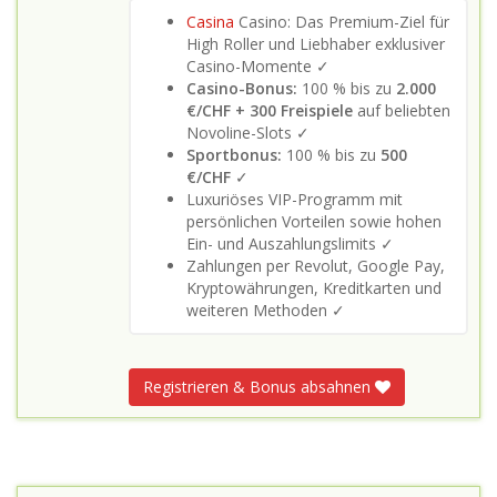
Casina
Casino: Das Premium-Ziel für
High Roller und Liebhaber exklusiver
Casino-Momente ✓
Casino-Bonus:
100 % bis zu
2.000
€/CHF + 300 Freispiele
auf beliebten
Novoline-Slots ✓
Sportbonus:
100 % bis zu
500
€/CHF
✓
Luxuriöses VIP-Programm mit
persönlichen Vorteilen sowie hohen
Ein- und Auszahlungslimits ✓
Zahlungen per Revolut, Google Pay,
Kryptowährungen, Kreditkarten und
weiteren Methoden ✓
Registrieren & Bonus absahnen