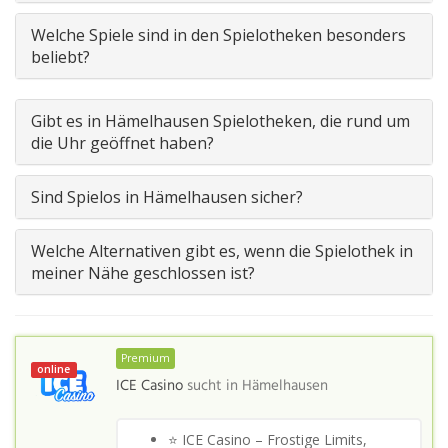
Welche Spiele sind in den Spielotheken besonders
beliebt?
Gibt es in Hämelhausen Spielotheken, die rund um
die Uhr geöffnet haben?
Sind Spielos in Hämelhausen sicher?
Welche Alternativen gibt es, wenn die Spielothek in
meiner Nähe geschlossen ist?
Premium
online
ICE Casino
sucht in
Hämelhausen
⭐ ICE Casino – Frostige Limits,