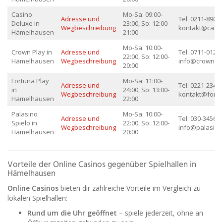
Casino
Mo-Sa: 09:00-
Adresse und
Tel: 0211-89012
Deluxe in
23:00, So: 12:00-
Wegbeschreibung
kontakt@casi
Hämelhausen
21:00
Mo-Sa: 10:00-
Crown Play in
Adresse und
Tel: 0711-01234
22:00, So: 12:00-
Hämelhausen
Wegbeschreibung
info@crownpl
20:00
Fortuna Play
Mo-Sa: 11:00-
Adresse und
Tel: 0221-23456
in
24:00, So: 13:00-
Wegbeschreibung
kontakt@fortu
Hämelhausen
22:00
Palasino
Mo-Sa: 10:00-
Adresse und
Tel: 030-345678
Spielo in
22:00, So: 12:00-
Wegbeschreibung
info@palasino
Hämelhausen
20:00
Vorteile der Online Casinos gegenüber Spielhallen in
Hämelhausen
Online Casinos
bieten dir zahlreiche Vorteile im Vergleich zu
lokalen Spielhallen:
Rund um die Uhr geöffnet
– spiele jederzeit, ohne an