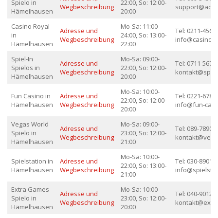
Spielo in
22:00, So: 12:00-
Wegbeschreibung
support@admi
Hämelhausen
20:00
Casino Royal
Mo-Sa: 11:00-
Adresse und
Tel: 0211-45678
in
24:00, So: 13:00-
Wegbeschreibung
info@casino-r
Hämelhausen
22:00
Spiel-In
Mo-Sa: 09:00-
Adresse und
Tel: 0711-56789
Spielos in
22:00, So: 12:00-
Wegbeschreibung
kontakt@spiel
Hämelhausen
20:00
Mo-Sa: 10:00-
Fun Casino in
Adresse und
Tel: 0221-67890
22:00, So: 12:00-
Hämelhausen
Wegbeschreibung
info@fun-casi
20:00
Vegas World
Mo-Sa: 09:00-
Adresse und
Tel: 089-789012
Spielo in
23:00, So: 12:00-
Wegbeschreibung
kontakt@vega
Hämelhausen
21:00
Mo-Sa: 10:00-
Spielstation in
Adresse und
Tel: 030-890123
22:00, So: 13:00-
Hämelhausen
Wegbeschreibung
info@spielstat
21:00
Extra Games
Mo-Sa: 10:00-
Adresse und
Tel: 040-901234
Spielo in
23:00, So: 12:00-
Wegbeschreibung
kontakt@extr
Hämelhausen
20:00