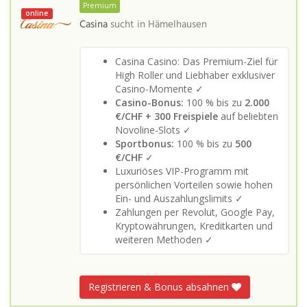
Premium
online
Casina
sucht in
Hämelhausen
Casina Casino: Das Premium-Ziel für
High Roller und Liebhaber exklusiver
Casino-Momente ✓
Casino-Bonus:
100 % bis zu
2.000
€/CHF + 300 Freispiele
auf beliebten
Novoline-Slots ✓
Sportbonus:
100 % bis zu
500
€/CHF
✓
Luxuriöses VIP-Programm mit
persönlichen Vorteilen sowie hohen
Ein- und Auszahlungslimits ✓
Zahlungen per Revolut, Google Pay,
Kryptowährungen, Kreditkarten und
weiteren Methoden ✓
Registrieren & Bonus absahnen