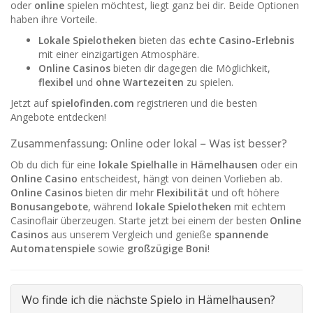
oder
online
spielen möchtest, liegt ganz bei dir. Beide Optionen
haben ihre Vorteile.
Lokale Spielotheken
bieten das
echte Casino-Erlebnis
mit einer einzigartigen Atmosphäre.
Online Casinos
bieten dir dagegen die Möglichkeit,
flexibel
und
ohne Wartezeiten
zu spielen.
Jetzt auf
spielofinden.com
registrieren und die besten
Angebote entdecken!
Zusammenfassung: Online oder lokal – Was ist besser?
Ob du dich für eine
lokale Spielhalle
in
Hämelhausen
oder ein
Online Casino
entscheidest, hängt von deinen Vorlieben ab.
Online Casinos
bieten dir mehr
Flexibilität
und oft höhere
Bonusangebote
, während
lokale Spielotheken
mit echtem
Casinoflair überzeugen. Starte jetzt bei einem der besten
Online
Casinos
aus unserem Vergleich und genieße
spannende
Automatenspiele
sowie
großzügige Boni
!
Wo finde ich die nächste Spielo in Hämelhausen?