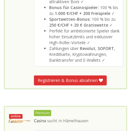
attraktiven Boni ✓
Bonus für Casinospieler:
100 % bis
zu
1.000 €/CHF + 200 Freispiele
✓
Sportwetten-Bonus:
100 % bis zu
250 €/CHF + 20 € Gratiswette
✓
Perfekt für ambitionierte Spieler dank
hoher Einsatzlimits und exklusiver
High-Roller-Vorteile ✓
Zahlungen über
Revolut
,
SOFORT
,
Kreditkarte, Kryptowährungen,
Banktransfer und E-Wallets ✓
Registrieren & Bonus absahnen
Premium
online
Casina
sucht in
Hämelhausen