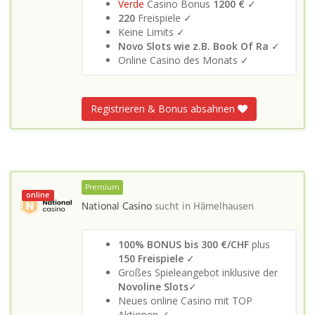
Verde
Casino Bonus
1200 €
✓
220
Freispiele ✓
Keine Limits ✓
Novo Slots wie z.B. Book Of Ra
✓
Online Casino des Monats ✓
Registrieren & Bonus absahnen
Premium
online
National Casino
sucht in
Hämelhausen
100% BONUS bis 300 €/CHF
plus
150 Freispiele
✓
Großes Spieleangebot inklusive der
Novoline Slots
✓
Neues online Casino mit TOP
Aktionen ✓