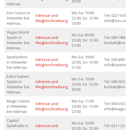
20:00
Adenau
Fun Casino in
Mo-Sa: 10:00-
Adresse und
Tel: 0221-67890
Antweiler bei
22:00, So: 12:00-
Wegbeschreibung
info@fun-casi
Adenau
20:00
Vegas World
Mo-Sa: 09:00-
Spielo in
Adresse und
Tel: 089-789012
23:00, So: 12:00-
Antweiler bei
Wegbeschreibung
kontakt@vega
21:00
Adenau
Spielstation
Mo-Sa: 10:00-
Adresse und
Tel: 030-890123
in Antweiler
22:00, So: 13:00-
Wegbeschreibung
info@spielstat
bei Adenau
21:00
Extra Games
Mo-Sa: 10:00-
Spielo in
Adresse und
Tel: 040-901234
23:00, So: 12:00-
Antweiler bei
Wegbeschreibung
kontakt@extr
20:00
Adenau
Magic Casino
Mo-Sa: 11:00-
Adresse und
Tel: 069-012345
in Antweiler
24:00, So: 13:00-
Wegbeschreibung
info@magiccas
bei Adenau
22:00
Capitol
Mo-Sa: 10:00-
Spielhalle in
Adresse und
Tel: 0211-23456
22:00, So: 12:00-