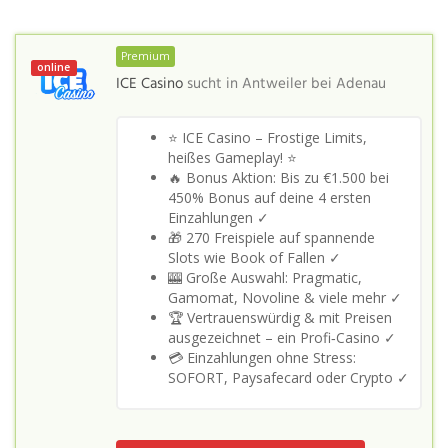
Premium
online
ICE Casino
sucht in
Antweiler bei Adenau
⭐ ICE Casino – Frostige Limits,
heißes Gameplay! ⭐
🔥 Bonus Aktion: Bis zu €1.500 bei
450% Bonus auf deine 4 ersten
Einzahlungen ✓
🎁 270 Freispiele auf spannende
Slots wie Book of Fallen ✓
🎰 Große Auswahl: Pragmatic,
Gamomat, Novoline & viele mehr ✓
🏆 Vertrauenswürdig & mit Preisen
ausgezeichnet – ein Profi‑Casino ✓
💳 Einzahlungen ohne Stress:
SOFORT, Paysafecard oder Crypto ✓