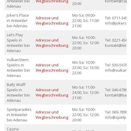
Antweiler bei
Wegbeschreibung
kontakt@capit
20:00
Adenau
Joker’s Place
Mo-Sa: 09:00-
Adresse und
Tel: 0711-34567
in Antweiler
22:00, So: 11:00-
Wegbeschreibung
info@jokerspl
bei Adenau
21:00
Let’s Play
Mo-Sa: 10:00-
Spielo in
Adresse und
Tel: 0221-45678
22:00, So: 12:00-
Antweiler bei
Wegbeschreibung
kontakt@letsp
20:00
Adenau
VulkanStern
Mo-Sa: 10:00-
Spielos in
Adresse und
Tel: 030-567890
23:00, So: 13:00-
Antweiler bei
Wegbeschreibung
info@vulkanst
22:00
Adenau
Bally Wulff
Mo-Sa: 11:00-
Spielo in
Adresse und
Tel: 040-678901
24:00, So: 12:00-
Antweiler bei
Wegbeschreibung
kontakt@bally
21:00
Adenau
Spielparadies
Mo-Sa: 10:00-
Adresse und
Tel: 069-789012
in Antweiler
22:00, So: 12:00-
Wegbeschreibung
info@spielpar
bei Adenau
20:00
Casino