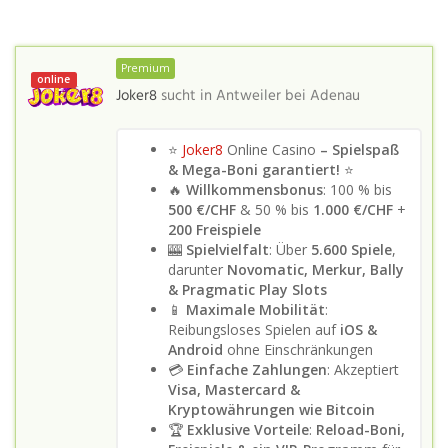
Premium
online
Joker8
sucht in
Antweiler bei Adenau
⭐
Joker8
Online Casino
– Spielspaß
& Mega-Boni garantiert!
⭐
🔥
Willkommensbonus
: 100 % bis
500 €/CHF
& 50 % bis
1.000 €/CHF
+
200 Freispiele
🎰
Spielvielfalt
: Über
5.600 Spiele
,
darunter
Novomatic, Merkur, Bally
& Pragmatic Play Slots
📱
Maximale Mobilität
:
Reibungsloses Spielen auf
iOS &
Android
ohne Einschränkungen
💳
Einfache Zahlungen
: Akzeptiert
Visa, Mastercard &
Kryptowährungen wie Bitcoin
🏆
Exklusive Vorteile
:
Reload-Boni,