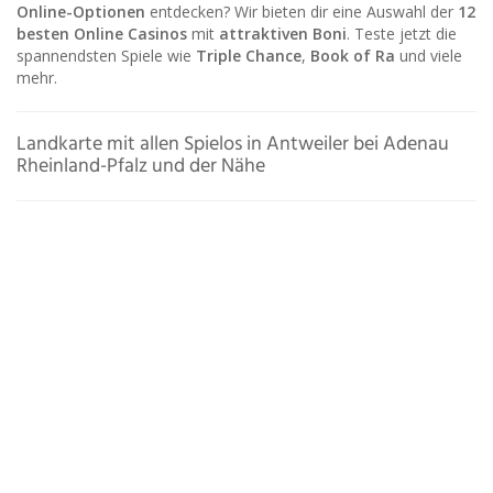
Online-Optionen
entdecken? Wir bieten dir eine Auswahl der
12
besten Online Casinos
mit
attraktiven Boni
. Teste jetzt die
spannendsten Spiele wie
Triple Chance
,
Book of Ra
und viele
mehr.
Landkarte mit allen Spielos in Antweiler bei Adenau
Rheinland-Pfalz und der Nähe