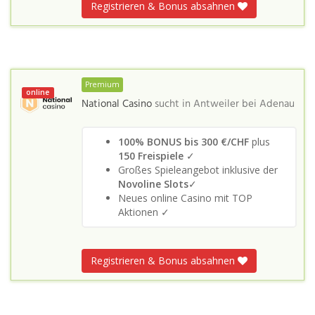
Registrieren & Bonus absahnen
Premium
online
National Casino
sucht in
Antweiler bei Adenau
100% BONUS bis 300 €/CHF
plus
150 Freispiele
✓
Großes Spieleangebot inklusive der
Novoline Slots
✓
Neues online Casino mit TOP
Aktionen ✓
Registrieren & Bonus absahnen