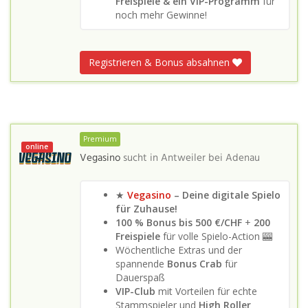
Freispiele & ein VIP-Programm
für
noch mehr Gewinne!
Registrieren & Bonus absahnen
Premium
online
Vegasino
sucht in
Antweiler bei Adenau
★
Vegasino
– Deine digitale Spielo
für Zuhause!
100 % Bonus bis 500 €/CHF
+
200
Freispiele
für volle Spielo-Action 🎰
Wöchentliche Extras und der
spannende
Bonus Crab
für
Dauerspaß
VIP-Club
mit Vorteilen für echte
Stammspieler und
High Roller