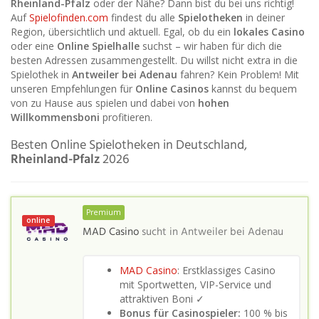
Rheinland-Pfalz
oder der Nähe? Dann bist du bei uns richtig!
Auf
Spielofinden.com
findest du alle
Spielotheken
in deiner
Region, übersichtlich und aktuell. Egal, ob du ein
lokales Casino
oder eine
Online Spielhalle
suchst – wir haben für dich die
besten Adressen zusammengestellt. Du willst nicht extra in die
Spielothek in
Antweiler bei Adenau
fahren? Kein Problem! Mit
unseren Empfehlungen für
Online Casinos
kannst du bequem
von zu Hause aus spielen und dabei von
hohen
Willkommensboni
profitieren.
Besten Online Spielotheken in Deutschland,
Rheinland-Pfalz
2026
Premium
online
MAD Casino
sucht in
Antweiler bei Adenau
MAD Casino
: Erstklassiges Casino
mit Sportwetten, VIP-Service und
attraktiven Boni ✓
Bonus für Casinospieler:
100 % bis