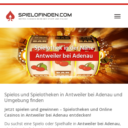
Skip
to
main
Toggl
content
navig
Spielothek in der Nähe
Antweiler bei Adenau
Spielos und Spielotheken in Antweiler bei Adenau und
Umgebung finden
Jetzt spielen und gewinnen – Spielotheken und Online
Casinos in Antweiler bei Adenau entdecken!
Du suchst eine Spielo oder Spielhalle in
Antweiler bei Adenau
,