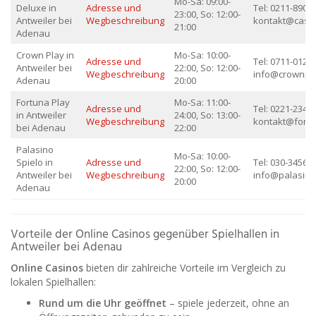
Mo-Sa: 09:00-
Deluxe in
Adresse und
Tel: 0211-89012
23:00, So: 12:00-
Antweiler bei
Wegbeschreibung
kontakt@casi
21:00
Adenau
Crown Play in
Mo-Sa: 10:00-
Adresse und
Tel: 0711-01234
Antweiler bei
22:00, So: 12:00-
Wegbeschreibung
info@crownpl
Adenau
20:00
Fortuna Play
Mo-Sa: 11:00-
Adresse und
Tel: 0221-23456
in Antweiler
24:00, So: 13:00-
Wegbeschreibung
kontakt@fortu
bei Adenau
22:00
Palasino
Mo-Sa: 10:00-
Spielo in
Adresse und
Tel: 030-345678
22:00, So: 12:00-
Antweiler bei
Wegbeschreibung
info@palasino
20:00
Adenau
Vorteile der Online Casinos gegenüber Spielhallen in
Antweiler bei Adenau
Online Casinos
bieten dir zahlreiche Vorteile im Vergleich zu
lokalen Spielhallen:
Rund um die Uhr geöffnet
– spiele jederzeit, ohne an