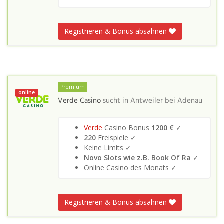
Registrieren & Bonus absahnen
Premium
online
Verde Casino
sucht in
Antweiler bei Adenau
Verde
Casino Bonus
1200 €
✓
220
Freispiele ✓
Keine Limits ✓
Novo Slots wie z.B. Book Of Ra
✓
Online Casino des Monats ✓
Registrieren & Bonus absahnen