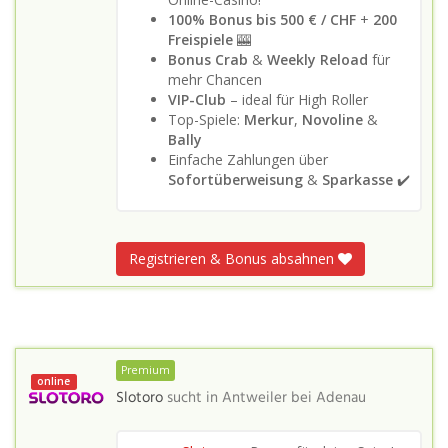
100% Bonus bis 500 €
/ CHF
+
200
Freispiele
🎰
Bonus Crab
&
Weekly Reload
für
mehr Chancen
VIP-Club
– ideal für High Roller
Top-Spiele:
Merkur
,
Novoline
&
Bally
Einfache Zahlungen über
Sofortüberweisung
&
Sparkasse
✔️
Registrieren & Bonus absahnen
Premium
online
Slotoro
sucht in
Antweiler bei Adenau