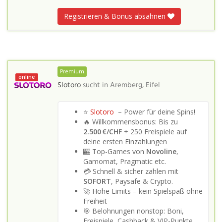
Registrieren & Bonus absahnen
Premium
online
Slotoro
sucht in
Aremberg, Eifel
⭐
Slotoro
– Power für deine Spins!
🔥 Willkommensbonus: Bis zu
2.500 €/CHF
+ 250 Freispiele auf
deine ersten Einzahlungen
🎰 Top-Games von
Novoline
,
Gamomat, Pragmatic etc.
💳 Schnell & sicher zahlen mit
SOFORT
, Paysafe & Crypto.
🚀 Hohe Limits – kein Spielspaß ohne
Freiheit
🎯 Belohnungen nonstop: Boni,
Freispiele, Cashback & VIP-Punkte