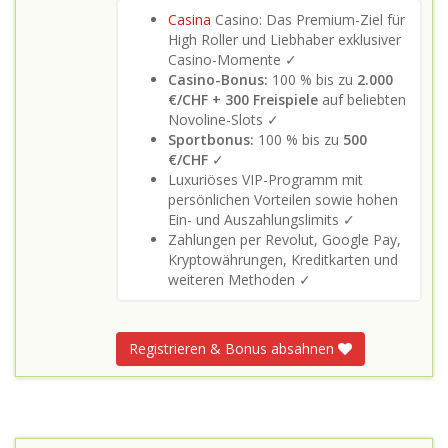
Casina
Casino: Das Premium-Ziel für
High Roller und Liebhaber exklusiver
Casino-Momente ✓
Casino-Bonus:
100 % bis zu
2.000
€/CHF + 300 Freispiele
auf beliebten
Novoline-Slots ✓
Sportbonus:
100 % bis zu
500
€/CHF
✓
Luxuriöses VIP-Programm mit
persönlichen Vorteilen sowie hohen
Ein- und Auszahlungslimits ✓
Zahlungen per Revolut, Google Pay,
Kryptowährungen, Kreditkarten und
weiteren Methoden ✓
Registrieren & Bonus absahnen