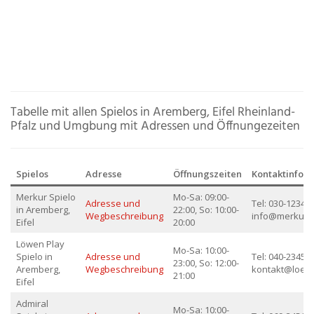
Tabelle mit allen Spielos in Aremberg, Eifel Rheinland-
Pfalz und Umgbung mit Adressen und Öffnungezeiten
Spielos
Adresse
Öffnungszeiten
Kontaktinfor
Merkur Spielo
Mo-Sa: 09:00-
Adresse und
Tel: 030-123456
in Aremberg,
22:00, So: 10:00-
Wegbeschreibung
info@merkur.
Eifel
20:00
Löwen Play
Mo-Sa: 10:00-
Spielo in
Adresse und
Tel: 040-234567
23:00, So: 12:00-
Aremberg,
Wegbeschreibung
kontakt@loew
21:00
Eifel
Admiral
Mo-Sa: 10:00-