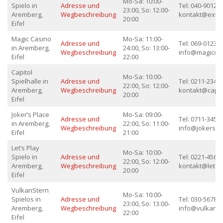
Mo-Sa: 10:00-
Spielo in
Adresse und
Tel: 040-901234
23:00, So: 12:00-
Aremberg,
Wegbeschreibung
kontakt@extr
20:00
Eifel
Magic Casino
Mo-Sa: 11:00-
Adresse und
Tel: 069-012345
in Aremberg,
24:00, So: 13:00-
Wegbeschreibung
info@magiccas
Eifel
22:00
Capitol
Mo-Sa: 10:00-
Spielhalle in
Adresse und
Tel: 0211-23456
22:00, So: 12:00-
Aremberg,
Wegbeschreibung
kontakt@capit
20:00
Eifel
Joker’s Place
Mo-Sa: 09:00-
Adresse und
Tel: 0711-34567
in Aremberg,
22:00, So: 11:00-
Wegbeschreibung
info@jokerspl
Eifel
21:00
Let’s Play
Mo-Sa: 10:00-
Spielo in
Adresse und
Tel: 0221-45678
22:00, So: 12:00-
Aremberg,
Wegbeschreibung
kontakt@letsp
20:00
Eifel
VulkanStern
Mo-Sa: 10:00-
Spielos in
Adresse und
Tel: 030-567890
23:00, So: 13:00-
Aremberg,
Wegbeschreibung
info@vulkanst
22:00
Eifel