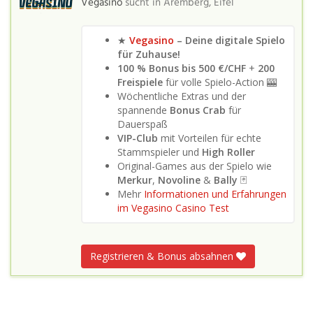
Vegasino
sucht in
Aremberg, Eifel
★
Vegasino
– Deine digitale Spielo
für Zuhause!
100 % Bonus bis 500 €/CHF
+
200
Freispiele
für volle Spielo-Action 🎰
Wöchentliche Extras und der
spannende
Bonus Crab
für
Dauerspaß
VIP-Club
mit Vorteilen für echte
Stammspieler und
High Roller
Original-Games aus der Spielo wie
Merkur
,
Novoline
&
Bally
🃏
Mehr
Informationen und Erfahrungen
im Vegasino Casino Test
Registrieren & Bonus absahnen