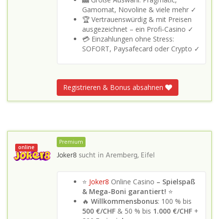
Gamomat, Novoline & viele mehr ✓
🏆 Vertrauenswürdig & mit Preisen
ausgezeichnet – ein Profi‑Casino ✓
💳 Einzahlungen ohne Stress:
SOFORT, Paysafecard oder Crypto ✓
Registrieren & Bonus absahnen
Premium
online
Joker8
sucht in
Aremberg, Eifel
⭐
Joker8
Online Casino
– Spielspaß
& Mega-Boni garantiert!
⭐
🔥
Willkommensbonus
: 100 % bis
500 €/CHF
& 50 % bis
1.000 €/CHF
+