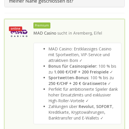
meiner Nähe geschlossen ist?
Premium
online
MAD Casino
sucht in
Aremberg, Eifel
MAD Casino: Erstklassiges Casino
mit Sportwetten, VIP-Service und
attraktiven Boni ✓
Bonus für Casinospieler:
100 % bis
zu
1.000 €/CHF + 200 Freispiele
✓
Sportwetten-Bonus:
100 % bis zu
250 €/CHF + 20 € Gratiswette
✓
Perfekt für ambitionierte Spieler dank
hoher Einsatzlimits und exklusiver
High-Roller-Vorteile ✓
Zahlungen über
Revolut
,
SOFORT
,
Kreditkarte, Kryptowährungen,
Banktransfer und E-Wallets ✓