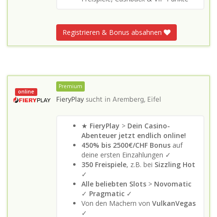
Registrieren & Bonus absahnen
Premium
online
FieryPlay
sucht in
Aremberg, Eifel
★
FieryPlay
>
Dein Casino-
Abenteuer jetzt endlich online!
450% bis 2500€/CHF Bonus
auf
deine ersten Einzahlungen ✓
350 Freispiele
, z.B. bei
Sizzling Hot
✓
Alle beliebten Slots
>
Novomatic
✓
Pragmatic
✓
Von den Machern von
VulkanVegas
✓