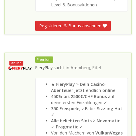
Level & Bonusaktionen
Registrieren & Bonus absahnen
Premium
online
FieryPlay
sucht in
Aremberg, Eifel
★
FieryPlay
>
Dein Casino-
Abenteuer jetzt endlich online!
450% bis 2500€/CHF Bonus
auf
deine ersten Einzahlungen ✓
350 Freispiele
, z.B. bei
Sizzling Hot
✓
Alle beliebten Slots
>
Novomatic
✓
Pragmatic
✓
Von den Machern von
VulkanVegas