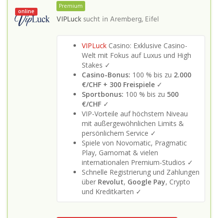
Premium
online
VIPLuck
sucht in
Aremberg, Eifel
VIPLuck
Casino: Exklusive Casino-
Welt mit Fokus auf Luxus und High
Stakes ✓
Casino-Bonus:
100 % bis zu
2.000
€/CHF + 300 Freispiele
✓
Sportbonus:
100 % bis zu
500
€/CHF
✓
VIP-Vorteile auf höchstem Niveau
mit außergewöhnlichen Limits &
persönlichem Service ✓
Spiele von Novomatic, Pragmatic
Play, Gamomat & vielen
internationalen Premium-Studios ✓
Schnelle Registrierung und Zahlungen
über
Revolut
,
Google Pay
, Crypto
und Kreditkarten ✓