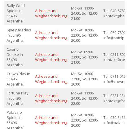
Bally Wulff
Mo-Sa: 11:00-
Spielo in
Adresse und
Tel: 040-678901
24:00, So: 12:00-
55496
Wegbeschreibung
kontakt@bally
21:00
Argenthal
Spielparadies
Mo-Sa: 10:00-
Adresse und
Tel: 069-789012
in 55496
22:00, So: 12:00-
Wegbeschreibung
info@spielpar
Argenthal
20:00
Casino
Mo-Sa: 09:00-
Deluxe in
Adresse und
Tel: 0211-89012
23:00, So: 12:00-
55496
Wegbeschreibung
kontakt@casi
21:00
Argenthal
Crown Play in
Mo-Sa: 10:00-
Adresse und
Tel: 0711-01234
55496
22:00, So: 12:00-
Wegbeschreibung
info@crownpl
Argenthal
20:00
Fortuna Play
Mo-Sa: 11:00-
Adresse und
Tel: 0221-23456
in 55496
24:00, So: 13:00-
Wegbeschreibung
kontakt@fortu
Argenthal
22:00
Palasino
Mo-Sa: 10:00-
Spielo in
Adresse und
Tel: 030-345678
22:00, So: 12:00-
55496
Wegbeschreibung
info@palasino
20:00
Argenthal