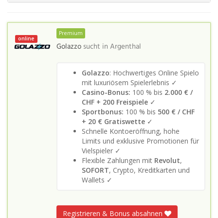
Premium
online
Golazzo
sucht in
Argenthal
Golazzo
: Hochwertiges Online Spielo
mit luxuriösem Spielerlebnis ✓
Casino-Bonus:
100 % bis
2.000 € /
CHF + 200 Freispiele
✓
Sportbonus:
100 % bis
500 € / CHF
+ 20 € Gratiswette
✓
Schnelle Kontoeröffnung, hohe
Limits und exklusive Promotionen für
Vielspieler ✓
Flexible Zahlungen mit
Revolut
,
SOFORT
, Crypto, Kreditkarten und
Wallets ✓
Registrieren & Bonus absahnen