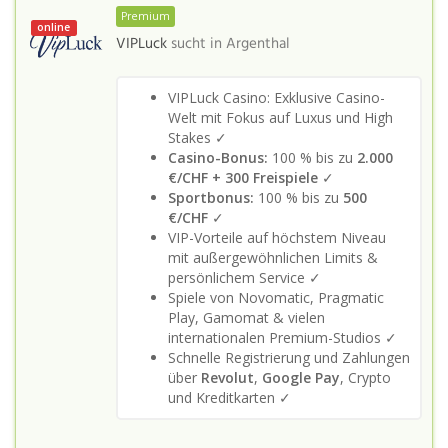
Premium
online
VIPLuck
sucht in
Argenthal
VIPLuck Casino: Exklusive Casino-
Welt mit Fokus auf Luxus und High
Stakes ✓
Casino-Bonus:
100 % bis zu
2.000
€/CHF + 300 Freispiele
✓
Sportbonus:
100 % bis zu
500
€/CHF
✓
VIP-Vorteile auf höchstem Niveau
mit außergewöhnlichen Limits &
persönlichem Service ✓
Spiele von Novomatic, Pragmatic
Play, Gamomat & vielen
internationalen Premium-Studios ✓
Schnelle Registrierung und Zahlungen
über
Revolut
,
Google Pay
, Crypto
und Kreditkarten ✓