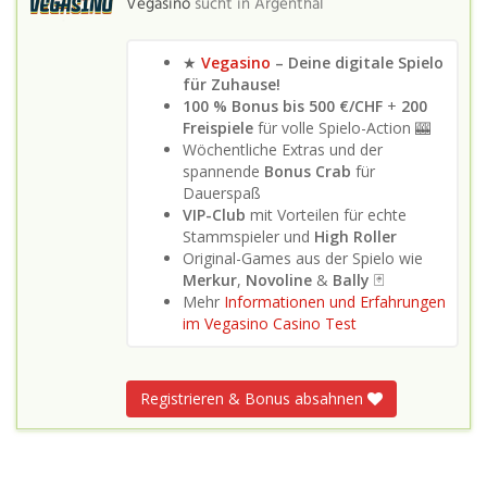
Vegasino
sucht in
Argenthal
★
Vegasino
– Deine digitale Spielo
für Zuhause!
100 % Bonus bis 500 €/CHF
+
200
Freispiele
für volle Spielo-Action 🎰
Wöchentliche Extras und der
spannende
Bonus Crab
für
Dauerspaß
VIP-Club
mit Vorteilen für echte
Stammspieler und
High Roller
Original-Games aus der Spielo wie
Merkur
,
Novoline
&
Bally
🃏
Mehr
Informationen und Erfahrungen
im Vegasino Casino Test
Registrieren & Bonus absahnen