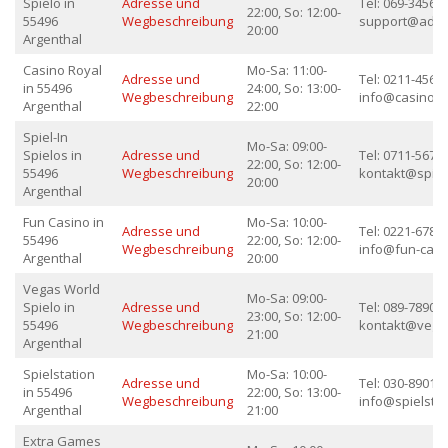
Spielo in
Adresse und
Tel: 069-345678
22:00, So: 12:00-
55496
Wegbeschreibung
support@admi
20:00
Argenthal
Casino Royal
Mo-Sa: 11:00-
Adresse und
Tel: 0211-45678
in 55496
24:00, So: 13:00-
Wegbeschreibung
info@casino-r
Argenthal
22:00
Spiel-In
Mo-Sa: 09:00-
Spielos in
Adresse und
Tel: 0711-56789
22:00, So: 12:00-
55496
Wegbeschreibung
kontakt@spiel-
20:00
Argenthal
Fun Casino in
Mo-Sa: 10:00-
Adresse und
Tel: 0221-67890
55496
22:00, So: 12:00-
Wegbeschreibung
info@fun-casi
Argenthal
20:00
Vegas World
Mo-Sa: 09:00-
Spielo in
Adresse und
Tel: 089-789012
23:00, So: 12:00-
55496
Wegbeschreibung
kontakt@vega
21:00
Argenthal
Spielstation
Mo-Sa: 10:00-
Adresse und
Tel: 030-890123
in 55496
22:00, So: 13:00-
Wegbeschreibung
info@spielstat
Argenthal
21:00
Extra Games