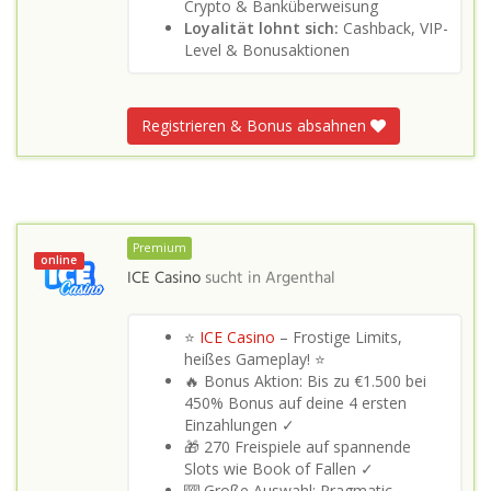
Crypto & Banküberweisung
Loyalität lohnt sich:
Cashback, VIP-
Level & Bonusaktionen
Registrieren & Bonus absahnen
Premium
online
ICE Casino
sucht in
Argenthal
⭐
ICE Casino
– Frostige Limits,
heißes Gameplay! ⭐
🔥 Bonus Aktion: Bis zu €1.500 bei
450% Bonus auf deine 4 ersten
Einzahlungen ✓
🎁 270 Freispiele auf spannende
Slots wie Book of Fallen ✓
🎰 Große Auswahl: Pragmatic,