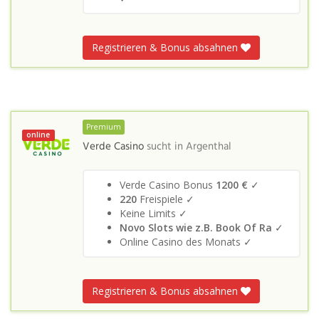
Registrieren & Bonus absahnen
Premium
online
Verde Casino
sucht in
Argenthal
Verde Casino Bonus
1200 €
✓
220
Freispiele ✓
Keine Limits ✓
Novo Slots wie z.B. Book Of Ra
✓
Online Casino des Monats ✓
Registrieren & Bonus absahnen