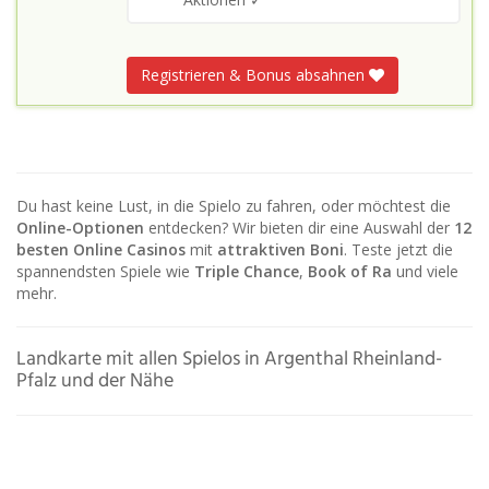
Registrieren & Bonus absahnen
Du hast keine Lust, in die Spielo zu fahren, oder möchtest die
Online-Optionen
entdecken? Wir bieten dir eine Auswahl der
12
besten Online Casinos
mit
attraktiven Boni
. Teste jetzt die
spannendsten Spiele wie
Triple Chance
,
Book of Ra
und viele
mehr.
Landkarte mit allen Spielos in Argenthal Rheinland-
Pfalz und der Nähe