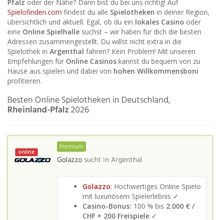
Pfalz
oder der Nähe? Dann bist du bei uns richtig! Auf
Spielofinden.com
findest du alle
Spielotheken
in deiner Region,
übersichtlich und aktuell. Egal, ob du ein
lokales Casino
oder
eine
Online Spielhalle
suchst – wir haben für dich die besten
Adressen zusammengestellt. Du willst nicht extra in die
Spielothek in
Argenthal
fahren? Kein Problem! Mit unseren
Empfehlungen für
Online Casinos
kannst du bequem von zu
Hause aus spielen und dabei von
hohen Willkommensboni
profitieren.
Besten Online Spielotheken in Deutschland,
Rheinland-Pfalz
2026
Premium
online
Golazzo
sucht in
Argenthal
Golazzo
: Hochwertiges Online Spielo
mit luxuriösem Spielerlebnis ✓
Casino-Bonus:
100 % bis
2.000 € /
CHF + 200 Freispiele
✓