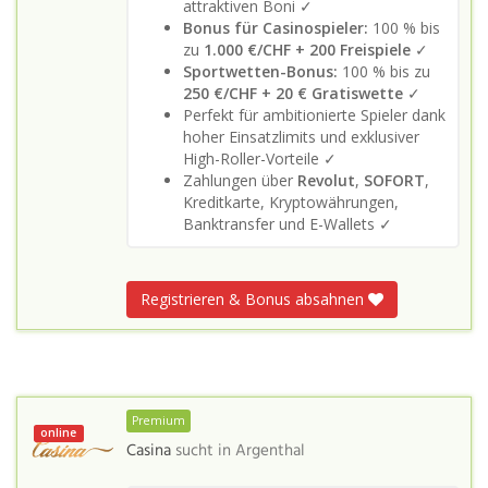
attraktiven Boni ✓
Bonus für Casinospieler:
100 % bis
zu
1.000 €/CHF + 200 Freispiele
✓
Sportwetten-Bonus:
100 % bis zu
250 €/CHF + 20 € Gratiswette
✓
Perfekt für ambitionierte Spieler dank
hoher Einsatzlimits und exklusiver
High-Roller-Vorteile ✓
Zahlungen über
Revolut
,
SOFORT
,
Kreditkarte, Kryptowährungen,
Banktransfer und E-Wallets ✓
Registrieren & Bonus absahnen
Premium
online
Casina
sucht in
Argenthal