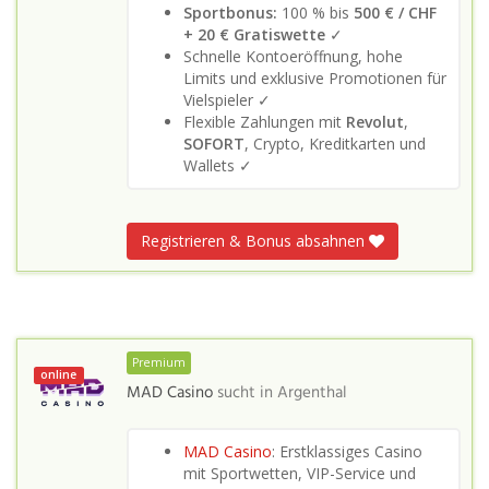
Sportbonus:
100 % bis
500 € / CHF
+ 20 € Gratiswette
✓
Schnelle Kontoeröffnung, hohe
Limits und exklusive Promotionen für
Vielspieler ✓
Flexible Zahlungen mit
Revolut
,
SOFORT
, Crypto, Kreditkarten und
Wallets ✓
Registrieren & Bonus absahnen
Premium
online
MAD Casino
sucht in
Argenthal
MAD Casino
: Erstklassiges Casino
mit Sportwetten, VIP-Service und