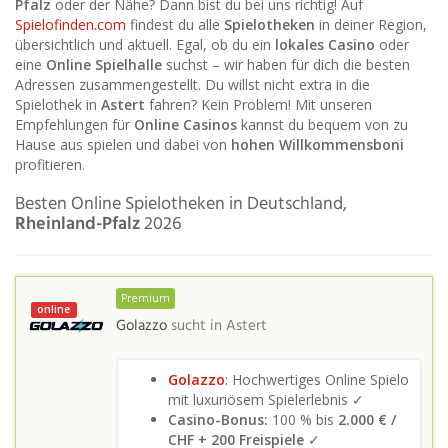
Pfalz
oder der Nähe? Dann bist du bei uns richtig! Auf
Spielofinden.com
findest du alle
Spielotheken
in deiner Region,
übersichtlich und aktuell. Egal, ob du ein
lokales Casino
oder
eine
Online Spielhalle
suchst – wir haben für dich die besten
Adressen zusammengestellt. Du willst nicht extra in die
Spielothek in
Astert
fahren? Kein Problem! Mit unseren
Empfehlungen für
Online Casinos
kannst du bequem von zu
Hause aus spielen und dabei von
hohen Willkommensboni
profitieren.
Besten Online Spielotheken in Deutschland,
Rheinland-Pfalz
2026
Premium
online
Golazzo
sucht in
Astert
Golazzo
: Hochwertiges Online Spielo
mit luxuriösem Spielerlebnis ✓
Casino-Bonus:
100 % bis
2.000 € /
CHF + 200 Freispiele
✓