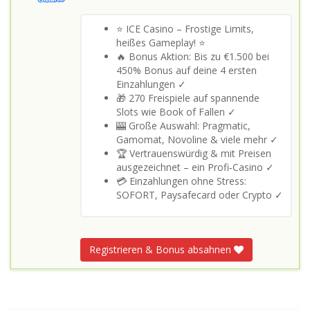
⭐ ICE Casino – Frostige Limits,
heißes Gameplay! ⭐
🔥 Bonus Aktion: Bis zu €1.500 bei
450% Bonus auf deine 4 ersten
Einzahlungen ✓
🎁 270 Freispiele auf spannende
Slots wie Book of Fallen ✓
🎰 Große Auswahl: Pragmatic,
Gamomat, Novoline & viele mehr ✓
🏆 Vertrauenswürdig & mit Preisen
ausgezeichnet – ein Profi‑Casino ✓
💳 Einzahlungen ohne Stress:
SOFORT, Paysafecard oder Crypto ✓
Registrieren & Bonus absahnen