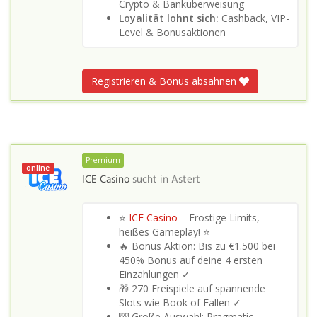
Crypto & Banküberweisung
Loyalität lohnt sich:
Cashback, VIP-
Level & Bonusaktionen
Registrieren & Bonus absahnen
Premium
online
ICE Casino
sucht in
Astert
⭐
ICE Casino
– Frostige Limits,
heißes Gameplay! ⭐
🔥 Bonus Aktion: Bis zu €1.500 bei
450% Bonus auf deine 4 ersten
Einzahlungen ✓
🎁 270 Freispiele auf spannende
Slots wie Book of Fallen ✓
🎰 Große Auswahl: Pragmatic,