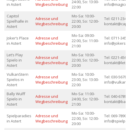
24:00, So: 13:00-
in Astert
Wegbeschreibung
info@magiccas
22:00
Capitol
Mo-Sa: 10:00-
Adresse und
Tel: 0211-23456
Spielhalle in
22:00, So: 12:00-
Wegbeschreibung
kontakt@capit
Astert
20:00
Mo-Sa: 09:00-
Joker’s Place
Adresse und
Tel: 0711-34567
22:00, So: 11:00-
in Astert
Wegbeschreibung
info@jokerspl
21:00
Let’s Play
Mo-Sa: 10:00-
Adresse und
Tel: 0221-45678
Spielo in
22:00, So: 12:00-
Wegbeschreibung
kontakt@letsp
Astert
20:00
VulkanStern
Mo-Sa: 10:00-
Adresse und
Tel: 030-567890
Spielos in
23:00, So: 13:00-
Wegbeschreibung
info@vulkanst
Astert
22:00
Bally Wulff
Mo-Sa: 11:00-
Adresse und
Tel: 040-678901
Spielo in
24:00, So: 12:00-
Wegbeschreibung
kontakt@bally
Astert
21:00
Mo-Sa: 10:00-
Spielparadies
Adresse und
Tel: 069-789012
22:00, So: 12:00-
in Astert
Wegbeschreibung
info@spielpar
20:00