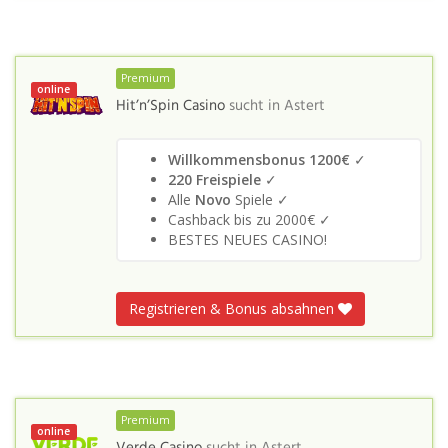
Premium
online
Hit’n’Spin Casino
sucht in
Astert
Willkommensbonus 1200€
✓
220 Freispiele
✓
Alle
Novo
Spiele ✓
Cashback bis zu 2000€ ✓
BESTES NEUES CASINO!
Registrieren & Bonus absahnen
Premium
online