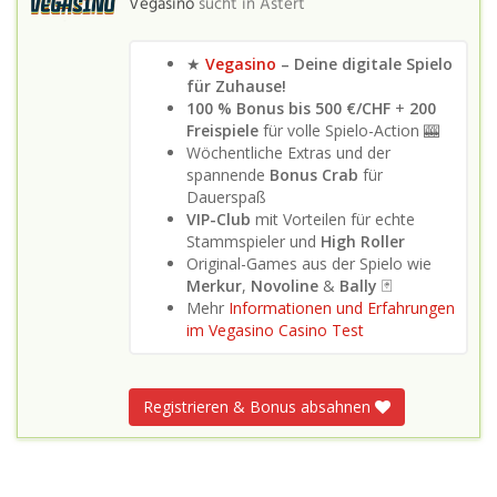
Vegasino
sucht in
Astert
★
Vegasino
– Deine digitale Spielo
für Zuhause!
100 % Bonus bis 500 €/CHF
+
200
Freispiele
für volle Spielo-Action 🎰
Wöchentliche Extras und der
spannende
Bonus Crab
für
Dauerspaß
VIP-Club
mit Vorteilen für echte
Stammspieler und
High Roller
Original-Games aus der Spielo wie
Merkur
,
Novoline
&
Bally
🃏
Mehr
Informationen und Erfahrungen
im Vegasino Casino Test
Registrieren & Bonus absahnen