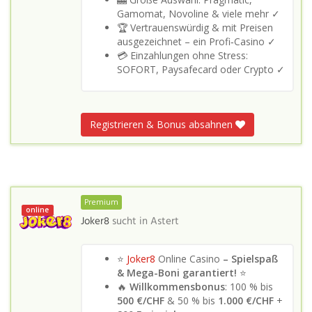
Gamomat, Novoline & viele mehr ✓
🏆 Vertrauenswürdig & mit Preisen
ausgezeichnet – ein Profi‑Casino ✓
💳 Einzahlungen ohne Stress:
SOFORT, Paysafecard oder Crypto ✓
Registrieren & Bonus absahnen
Premium
online
Joker8
sucht in
Astert
⭐
Joker8
Online Casino
– Spielspaß
& Mega-Boni garantiert!
⭐
🔥
Willkommensbonus
: 100 % bis
500 €/CHF
& 50 % bis
1.000 €/CHF
+