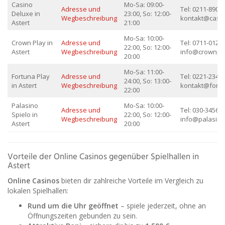
Casino
Mo-Sa: 09:00-
Adresse und
Tel: 0211-89012
Deluxe in
23:00, So: 12:00-
Wegbeschreibung
kontakt@casi
Astert
21:00
Mo-Sa: 10:00-
Crown Play in
Adresse und
Tel: 0711-01234
22:00, So: 12:00-
Astert
Wegbeschreibung
info@crownpl
20:00
Mo-Sa: 11:00-
Fortuna Play
Adresse und
Tel: 0221-23456
24:00, So: 13:00-
in Astert
Wegbeschreibung
kontakt@fortu
22:00
Palasino
Mo-Sa: 10:00-
Adresse und
Tel: 030-345678
Spielo in
22:00, So: 12:00-
Wegbeschreibung
info@palasino
Astert
20:00
Vorteile der Online Casinos gegenüber Spielhallen in
Astert
Online Casinos
bieten dir zahlreiche Vorteile im Vergleich zu
lokalen Spielhallen:
Rund um die Uhr geöffnet
– spiele jederzeit, ohne an
Öffnungszeiten gebunden zu sein.