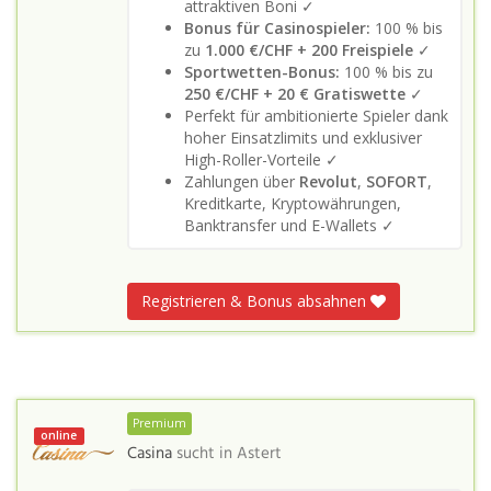
attraktiven Boni ✓
Bonus für Casinospieler:
100 % bis
zu
1.000 €/CHF + 200 Freispiele
✓
Sportwetten-Bonus:
100 % bis zu
250 €/CHF + 20 € Gratiswette
✓
Perfekt für ambitionierte Spieler dank
hoher Einsatzlimits und exklusiver
High-Roller-Vorteile ✓
Zahlungen über
Revolut
,
SOFORT
,
Kreditkarte, Kryptowährungen,
Banktransfer und E-Wallets ✓
Registrieren & Bonus absahnen
Premium
online
Casina
sucht in
Astert