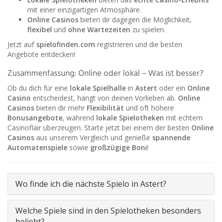
mit einer einzigartigen Atmosphäre.
Online Casinos
bieten dir dagegen die Möglichkeit,
flexibel
und
ohne Wartezeiten
zu spielen.
Jetzt auf
spielofinden.com
registrieren und die besten
Angebote entdecken!
Zusammenfassung: Online oder lokal – Was ist besser?
Ob du dich für eine
lokale Spielhalle
in
Astert
oder ein
Online
Casino
entscheidest, hängt von deinen Vorlieben ab.
Online
Casinos
bieten dir mehr
Flexibilität
und oft höhere
Bonusangebote
, während
lokale Spielotheken
mit echtem
Casinoflair überzeugen. Starte jetzt bei einem der besten
Online
Casinos
aus unserem Vergleich und genieße
spannende
Automatenspiele
sowie
großzügige Boni
!
Wo finde ich die nächste Spielo in Astert?
Welche Spiele sind in den Spielotheken besonders
beliebt?