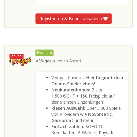
Registrieren & Bonus absahnen
Premium
online
V.Vegas
sucht in
Astert
V.Vegas Casino
– Hier beginnt dein
Online-Spielerlebnis!
Neukundenbonus:
Bis zu
1.500 €/CHF + 150 Freispiele auf
deine ersten Einzahlungen
Riesen Auswahl:
Über 5.000 Spiele
von Providern wie
Novomatic
,
Gamomat
und mehr
Einfach zahlen:
SOFORT,
Kreditkarten, E-Wallets, Paysafe,