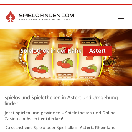
Skip
to
main
Toggl
content
navig
Spielothek in der Nähe
Astert
Spielos und Spielotheken in Astert und Umgebung
finden
Jetzt spielen und gewinnen – Spielotheken und Online
Casinos in Astert entdecken!
Du suchst eine Spielo oder Spielhalle in
Astert
,
Rheinland-