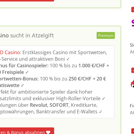
ino
sucht in
Atzelgift
Premium
S
At
D Casino
: Erstklassiges Casino mit Sportwetten,
-Service und attraktiven Boni ✓
us für Casinospieler:
100 % bis zu
1.000 €/CHF +
 Freispiele
✓
ortwetten-Bonus:
100 % bis zu
250 €/CHF + 20 €
atiswette
✓
fekt für ambitionierte Spieler dank hoher
satzlimits und exklusiver High-Roller-Vorteile ✓
hlungen über
Revolut
,
SOFORT
, Kreditkarte,
Fi
yptowährungen, Banktransfer und E-Wallets ✓
At
eren & Bonus absahnen