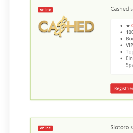
Cashed
s
online
★
10
Bo
VIP
Top
Ei
Sp
Registri
Slotoro
s
online