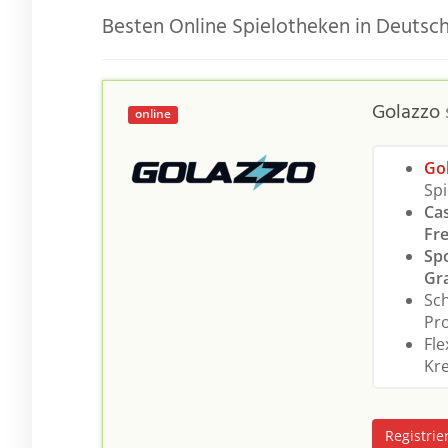
Besten Online Spielotheken in Deutsc
Golazzo
online
Go
Spi
Ca
Fre
Sp
Gr
Sch
Pro
Fle
Kre
Registri