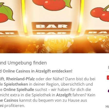
t und Umgebung finden
 Online Casinos in Atzelgift entdecken!
ift
,
Rheinland-Pfalz
oder der Nähe? Dann bist du bei
lle
Spielotheken
in deiner Region, übersichtlich und
ne
Online Spielhalle
suchst – wir haben für dich die
icht extra in die Spielothek in
Atzelgift
fahren? Kein
ne Casinos
kannst du bequem von zu Hause aus
ni
profitieren.
Hi