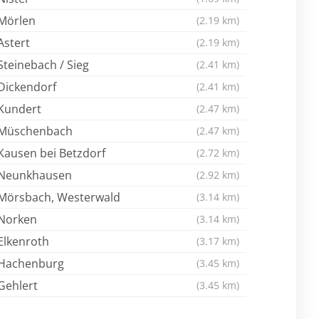
Mörlen
(2.19 km)
Astert
(2.19 km)
Steinebach / Sieg
(2.41 km)
Dickendorf
(2.41 km)
Kundert
(2.47 km)
Müschenbach
(2.47 km)
Kausen bei Betzdorf
(2.72 km)
Neunkhausen
(2.92 km)
Mörsbach, Westerwald
(3.14 km)
Norken
(3.14 km)
Elkenroth
(3.17 km)
Hachenburg
(3.45 km)
Gehlert
(3.45 km)