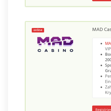
MAD Cas
online
MA
VIP
Bon
200
Sp
Gr
Per
Ein
Za
Kr
Registri