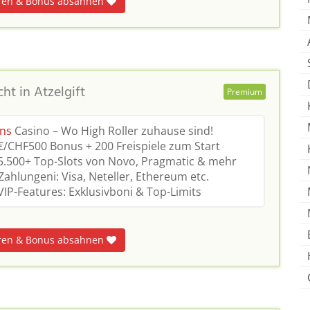
eren & Bonus absahnen
cht in
Atzelgift
Premium
ns
Casino – Wo High Roller zuhause sind!
€/CHF500 Bonus + 200 Freispiele zum Start
 5.500+ Top-Slots von Novo, Pragmatic & mehr
Zahlungeni: Visa, Neteller, Ethereum etc.
VIP-Features: Exklusivboni & Top-Limits
eren & Bonus absahnen