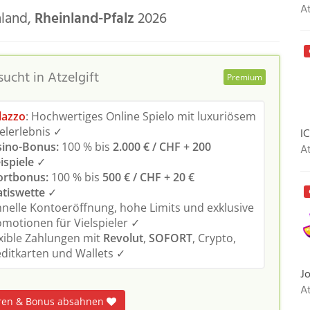
At
hland,
Rheinland-Pfalz
2026
sucht in
Atzelgift
Premium
lazzo
: Hochwertiges Online Spielo mit luxuriösem
elerlebnis ✓
I
sino-Bonus:
100 % bis
2.000 € / CHF + 200
At
ispiele
✓
ortbonus:
100 % bis
500 € / CHF + 20 €
atiswette
✓
nelle Kontoeröffnung, hohe Limits und exklusive
motionen für Vielspieler ✓
xible Zahlungen mit
Revolut
,
SOFORT
, Crypto,
ditkarten und Wallets ✓
J
At
eren & Bonus absahnen