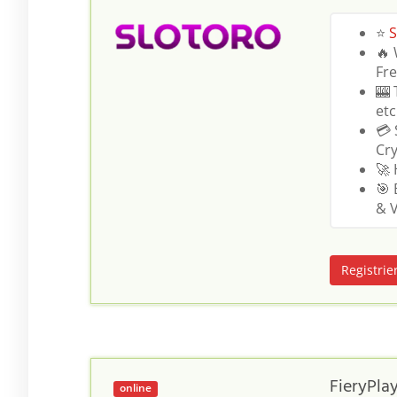
⭐
S
🔥
Fre
🎰
etc
💳 
Cry
🚀 
🎯 
& 
Registri
FieryPla
online