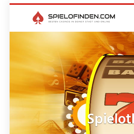
Skip
to
main
content
Spielot