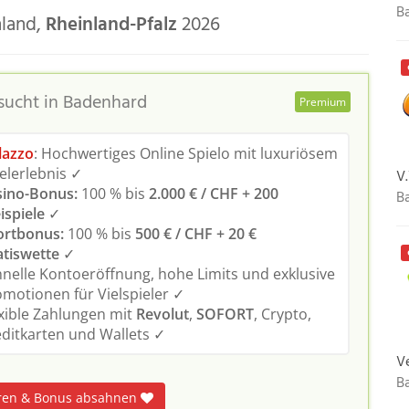
B
hland,
Rheinland-Pfalz
2026
sucht in
Badenhard
Premium
lazzo
: Hochwertiges Online Spielo mit luxuriösem
elerlebnis ✓
V
sino-Bonus:
100 % bis
2.000 € / CHF + 200
B
ispiele
✓
ortbonus:
100 % bis
500 € / CHF + 20 €
atiswette
✓
nelle Kontoeröffnung, hohe Limits und exklusive
motionen für Vielspieler ✓
xible Zahlungen mit
Revolut
,
SOFORT
, Crypto,
ditkarten und Wallets ✓
V
B
eren & Bonus absahnen