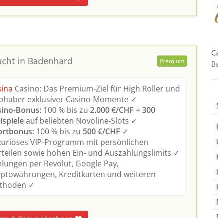
C
ucht in
Badenhard
Premium
B
sina
Casino: Das Premium-Ziel für High Roller und
ebhaber exklusiver Casino-Momente ✓
sino-Bonus:
100 % bis zu
2.000 €/CHF + 300
ispiele
auf beliebten Novoline-Slots ✓
ortbonus:
100 % bis zu
500 €/CHF
✓
xuriöses VIP-Programm mit persönlichen
teilen sowie hohen Ein- und Auszahlungslimits ✓
lungen per Revolut, Google Pay,
yptowährungen, Kreditkarten und weiteren
thoden ✓