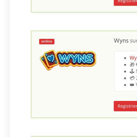
Registri
Wyns
su
online
Wy
🎁 
🕹️
💳 
👑 
Registri