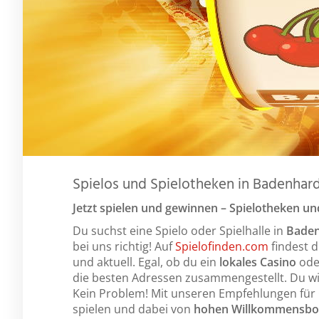
Spielos und Spielotheken in Badenha
Jetzt spielen und gewinnen – Spielotheken u
Du suchst eine Spielo oder Spielhalle in
Bade
bei uns richtig! Auf
Spielofinden.com
findest d
und aktuell. Egal, ob du ein
lokales Casino
ode
die besten Adressen zusammengestellt. Du will
Kein Problem! Mit unseren Empfehlungen für
spielen und dabei von
hohen Willkommensbo