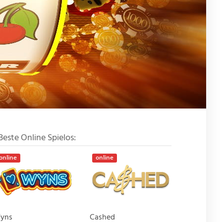
Beste Online Spielos:
online
online
yns
Cashed