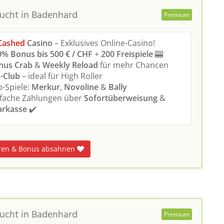
ucht in
Badenhard
Premium
Cashed
Casino
– Exklusives Online-Casino!
0% Bonus bis 500 €
/ CHF
+
200 Freispiele
🎰
nus Crab
&
Weekly Reload
für mehr Chancen
-Club
– ideal für High Roller
-Spiele:
Merkur
,
Novoline
&
Bally
nfache Zahlungen über
Sofortüberweisung
&
arkasse
✔️
eren & Bonus absahnen
ucht in
Badenhard
Premium