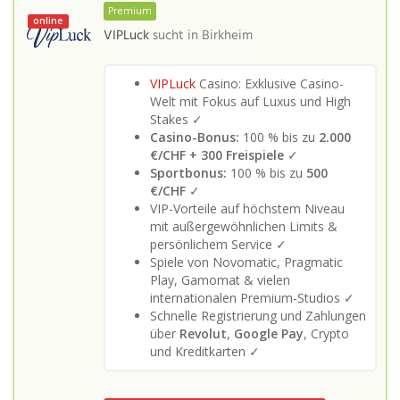
Premium
online
VIPLuck
sucht in
Birkheim
VIPLuck
Casino: Exklusive Casino-
Welt mit Fokus auf Luxus und High
Stakes ✓
Casino-Bonus:
100 % bis zu
2.000
€/CHF + 300 Freispiele
✓
Sportbonus:
100 % bis zu
500
€/CHF
✓
VIP-Vorteile auf höchstem Niveau
mit außergewöhnlichen Limits &
persönlichem Service ✓
Spiele von Novomatic, Pragmatic
Play, Gamomat & vielen
internationalen Premium-Studios ✓
Schnelle Registrierung und Zahlungen
über
Revolut
,
Google Pay
, Crypto
und Kreditkarten ✓