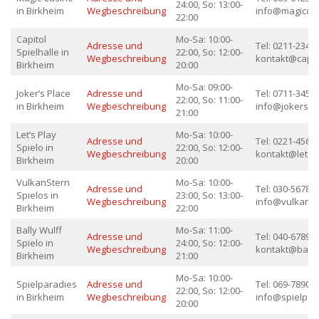
24:00, So: 13:00-
in Birkheim
Wegbeschreibung
info@magiccas
22:00
Capitol
Mo-Sa: 10:00-
Adresse und
Tel: 0211-23456
Spielhalle in
22:00, So: 12:00-
Wegbeschreibung
kontakt@capit
Birkheim
20:00
Mo-Sa: 09:00-
Joker’s Place
Adresse und
Tel: 0711-34567
22:00, So: 11:00-
in Birkheim
Wegbeschreibung
info@jokerspl
21:00
Let’s Play
Mo-Sa: 10:00-
Adresse und
Tel: 0221-45678
Spielo in
22:00, So: 12:00-
Wegbeschreibung
kontakt@letsp
Birkheim
20:00
VulkanStern
Mo-Sa: 10:00-
Adresse und
Tel: 030-567890
Spielos in
23:00, So: 13:00-
Wegbeschreibung
info@vulkanst
Birkheim
22:00
Bally Wulff
Mo-Sa: 11:00-
Adresse und
Tel: 040-678901
Spielo in
24:00, So: 12:00-
Wegbeschreibung
kontakt@bally
Birkheim
21:00
Mo-Sa: 10:00-
Spielparadies
Adresse und
Tel: 069-789012
22:00, So: 12:00-
in Birkheim
Wegbeschreibung
info@spielpar
20:00