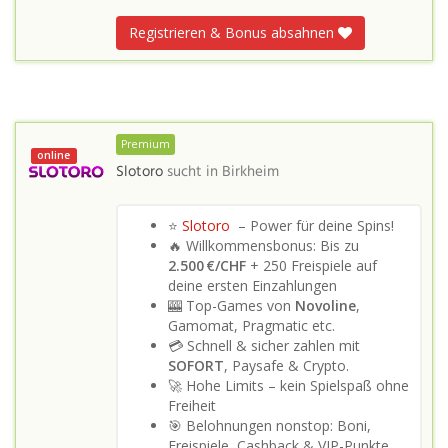
Registrieren & Bonus absahnen
Premium
online
Slotoro
sucht in
Birkheim
⭐
Slotoro
– Power für deine Spins!
🔥 Willkommensbonus: Bis zu
2.500 €/CHF
+ 250 Freispiele auf
deine ersten Einzahlungen
🎰 Top-Games von
Novoline
,
Gamomat, Pragmatic etc.
💳 Schnell & sicher zahlen mit
SOFORT
, Paysafe & Crypto.
🚀 Hohe Limits – kein Spielspaß ohne
Freiheit
🎯 Belohnungen nonstop: Boni,
Freispiele, Cashback & VIP-Punkte