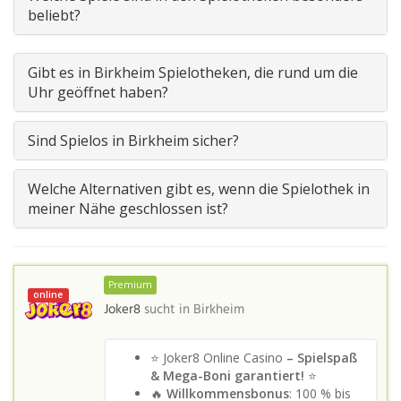
beliebt?
Gibt es in Birkheim Spielotheken, die rund um die
Uhr geöffnet haben?
Sind Spielos in Birkheim sicher?
Welche Alternativen gibt es, wenn die Spielothek in
meiner Nähe geschlossen ist?
Premium
online
Joker8
sucht in
Birkheim
⭐ Joker8 Online Casino
– Spielspaß
& Mega-Boni garantiert!
⭐
🔥
Willkommensbonus
: 100 % bis