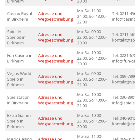
Birkheim
20:00
Mo-Sa: 11:00-
Casino Royal
Adresse und
Tel: 0211-45678
24:00, So: 13:00-
in Birkheim
Wegbeschreibung
info@casino-r
22:00
Spiel-In
Mo-Sa: 09:00-
Adresse und
Tel: 0711-56789
Spielos in
22:00, So: 12:00-
Wegbeschreibung
kontakt@spiel-
Birkheim
20:00
Mo-Sa: 10:00-
Fun Casino in
Adresse und
Tel: 0221-67890
22:00, So: 12:00-
Birkheim
Wegbeschreibung
info@fun-casi
20:00
Vegas World
Mo-Sa: 09:00-
Adresse und
Tel: 089-789012
Spielo in
23:00, So: 12:00-
Wegbeschreibung
kontakt@vega
Birkheim
21:00
Mo-Sa: 10:00-
Spielstation
Adresse und
Tel: 030-890123
22:00, So: 13:00-
in Birkheim
Wegbeschreibung
info@spielstat
21:00
Extra Games
Mo-Sa: 10:00-
Adresse und
Tel: 040-901234
Spielo in
23:00, So: 12:00-
Wegbeschreibung
kontakt@extr
Birkheim
20:00
Mo-Sa: 11:00-
Magic Casino
Adresse und
Tel: 069-012345