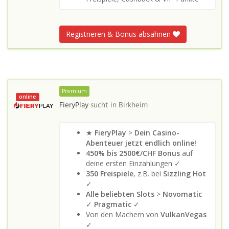
Registrieren & Bonus absahnen
Premium
online
FieryPlay
sucht in
Birkheim
★
FieryPlay
>
Dein Casino-
Abenteuer jetzt endlich online!
450% bis 2500€/CHF Bonus
auf
deine ersten Einzahlungen ✓
350 Freispiele
, z.B. bei
Sizzling Hot
✓
Alle beliebten Slots
>
Novomatic
✓
Pragmatic
✓
Von den Machern von
VulkanVegas
✓