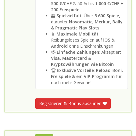
500 €/CHF
& 50 % bis
1.000 €/CHF
+
200 Freispiele
🎰
Spielvielfalt
: Über
5.600 Spiele
,
darunter
Novomatic, Merkur, Bally
& Pragmatic Play Slots
📱
Maximale Mobilität
:
Reibungsloses Spielen auf
iOS &
Android
ohne Einschränkungen
💳
Einfache Zahlungen
: Akzeptiert
Visa, Mastercard &
Kryptowährungen wie Bitcoin
🏆
Exklusive Vorteile
:
Reload-Boni,
Freispiele & ein VIP-Programm
für
noch mehr Gewinne!
Registrieren & Bonus absahnen