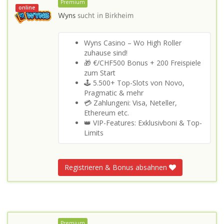
Premium
online
Wyns
sucht in
Birkheim
Wyns Casino – Wo High Roller
zuhause sind!
🎁 €/CHF500 Bonus + 200 Freispiele
zum Start
🕹️ 5.500+ Top-Slots von Novo,
Pragmatic & mehr
💳 Zahlungeni: Visa, Neteller,
Ethereum etc.
👑 VIP-Features: Exklusivboni & Top-
Limits
Registrieren & Bonus absahnen
Premium