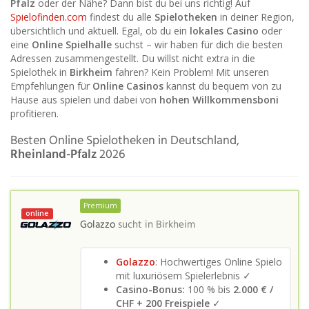
Pfalz
oder der Nähe? Dann bist du bei uns richtig! Auf
Spielofinden.com
findest du alle
Spielotheken
in deiner Region,
übersichtlich und aktuell. Egal, ob du ein
lokales Casino
oder
eine
Online Spielhalle
suchst – wir haben für dich die besten
Adressen zusammengestellt. Du willst nicht extra in die
Spielothek in
Birkheim
fahren? Kein Problem! Mit unseren
Empfehlungen für
Online Casinos
kannst du bequem von zu
Hause aus spielen und dabei von
hohen Willkommensboni
profitieren.
Besten Online Spielotheken in Deutschland,
Rheinland-Pfalz
2026
Premium
online
Golazzo
sucht in
Birkheim
Golazzo
: Hochwertiges Online Spielo
mit luxuriösem Spielerlebnis ✓
Casino-Bonus:
100 % bis
2.000 € /
CHF + 200 Freispiele
✓