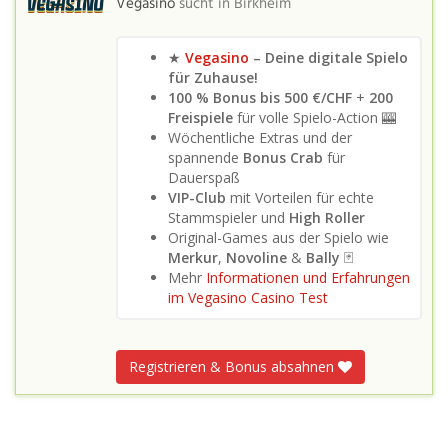
Vegasino
sucht in
Birkheim
★
Vegasino
– Deine digitale Spielo
für Zuhause!
100 % Bonus bis 500 €/CHF
+
200
Freispiele
für volle Spielo-Action 🎰
Wöchentliche Extras und der
spannende
Bonus Crab
für
Dauerspaß
VIP-Club
mit Vorteilen für echte
Stammspieler und
High Roller
Original-Games aus der Spielo wie
Merkur
,
Novoline
&
Bally
🃏
Mehr
Informationen und Erfahrungen
im Vegasino Casino Test
Registrieren & Bonus absahnen