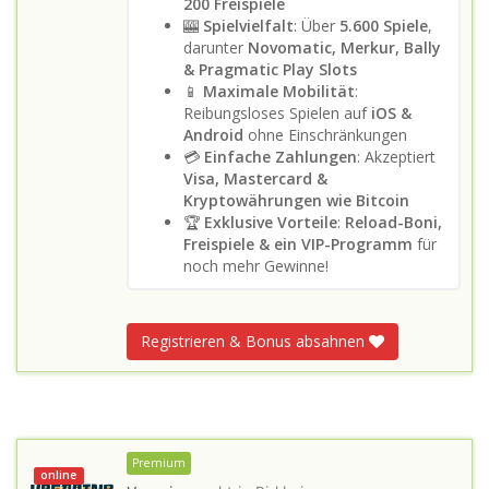
200 Freispiele
🎰
Spielvielfalt
: Über
5.600 Spiele
,
darunter
Novomatic, Merkur, Bally
& Pragmatic Play Slots
📱
Maximale Mobilität
:
Reibungsloses Spielen auf
iOS &
Android
ohne Einschränkungen
💳
Einfache Zahlungen
: Akzeptiert
Visa, Mastercard &
Kryptowährungen wie Bitcoin
🏆
Exklusive Vorteile
:
Reload-Boni,
Freispiele & ein VIP-Programm
für
noch mehr Gewinne!
Registrieren & Bonus absahnen
Premium
online