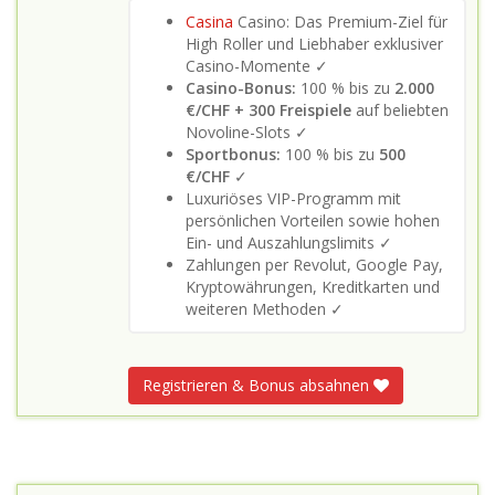
Casina
Casino: Das Premium-Ziel für
High Roller und Liebhaber exklusiver
Casino-Momente ✓
Casino-Bonus:
100 % bis zu
2.000
€/CHF + 300 Freispiele
auf beliebten
Novoline-Slots ✓
Sportbonus:
100 % bis zu
500
€/CHF
✓
Luxuriöses VIP-Programm mit
persönlichen Vorteilen sowie hohen
Ein- und Auszahlungslimits ✓
Zahlungen per Revolut, Google Pay,
Kryptowährungen, Kreditkarten und
weiteren Methoden ✓
Registrieren & Bonus absahnen