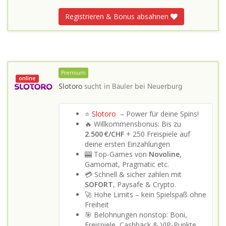
Registrieren & Bonus absahnen
Premium
online
Slotoro
sucht in
Bauler bei Neuerburg
⭐
Slotoro
– Power für deine Spins!
🔥 Willkommensbonus: Bis zu
2.500 €/CHF
+ 250 Freispiele auf
deine ersten Einzahlungen
🎰 Top-Games von
Novoline
,
Gamomat, Pragmatic etc.
💳 Schnell & sicher zahlen mit
SOFORT
, Paysafe & Crypto.
🚀 Hohe Limits – kein Spielspaß ohne
Freiheit
🎯 Belohnungen nonstop: Boni,
Freispiele, Cashback & VIP-Punkte