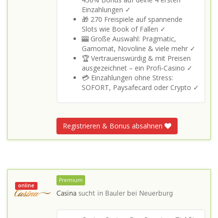
Einzahlungen ✓
🎁 270 Freispiele auf spannende
Slots wie Book of Fallen ✓
🎰 Große Auswahl: Pragmatic,
Gamomat, Novoline & viele mehr ✓
🏆 Vertrauenswürdig & mit Preisen
ausgezeichnet – ein Profi‑Casino ✓
💳 Einzahlungen ohne Stress:
SOFORT, Paysafecard oder Crypto ✓
Registrieren & Bonus absahnen
Premium
online
Casina
sucht in
Bauler bei Neuerburg