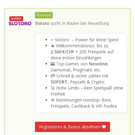
Premium
online
Slotoro
sucht in
Bauler bei Neuerburg
⭐ Slotoro – Power für deine Spins!
🔥 Willkommensbonus: Bis zu
2.500 €/CHF
+ 250 Freispiele auf
deine ersten Einzahlungen
🎰 Top-Games von
Novoline
,
Gamomat, Pragmatic etc.
💳 Schnell & sicher zahlen mit
SOFORT
, Paysafe & Crypto.
🚀 Hohe Limits – kein Spielspaß ohne
Freiheit
🎯 Belohnungen nonstop: Boni,
Freispiele, Cashback & VIP-Punkte
Registrieren & Bonus absahnen