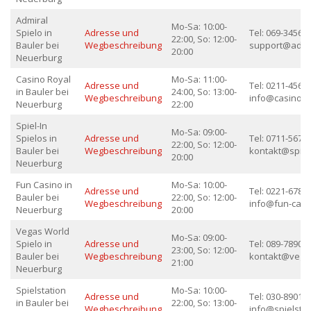
Admiral
Mo-Sa: 10:00-
Spielo in
Adresse und
Tel: 069-345678
22:00, So: 12:00-
Bauler bei
Wegbeschreibung
support@admi
20:00
Neuerburg
Casino Royal
Mo-Sa: 11:00-
Adresse und
Tel: 0211-45678
in Bauler bei
24:00, So: 13:00-
Wegbeschreibung
info@casino-r
Neuerburg
22:00
Spiel-In
Mo-Sa: 09:00-
Spielos in
Adresse und
Tel: 0711-56789
22:00, So: 12:00-
Bauler bei
Wegbeschreibung
kontakt@spiel-
20:00
Neuerburg
Fun Casino in
Mo-Sa: 10:00-
Adresse und
Tel: 0221-67890
Bauler bei
22:00, So: 12:00-
Wegbeschreibung
info@fun-casi
Neuerburg
20:00
Vegas World
Mo-Sa: 09:00-
Spielo in
Adresse und
Tel: 089-789012
23:00, So: 12:00-
Bauler bei
Wegbeschreibung
kontakt@vega
21:00
Neuerburg
Spielstation
Mo-Sa: 10:00-
Adresse und
Tel: 030-890123
in Bauler bei
22:00, So: 13:00-
Wegbeschreibung
info@spielstat