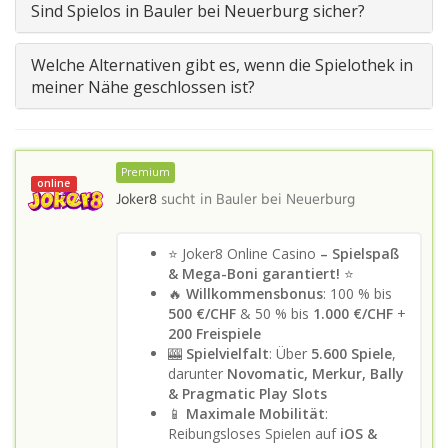
Sind Spielos in Bauler bei Neuerburg sicher?
Welche Alternativen gibt es, wenn die Spielothek in
meiner Nähe geschlossen ist?
Premium
online
Joker8
sucht in
Bauler bei Neuerburg
⭐ Joker8 Online Casino
– Spielspaß
& Mega-Boni garantiert!
⭐
🔥
Willkommensbonus
: 100 % bis
500 €/CHF
& 50 % bis
1.000 €/CHF
+
200 Freispiele
🎰
Spielvielfalt
: Über
5.600 Spiele
,
darunter
Novomatic, Merkur, Bally
& Pragmatic Play Slots
📱
Maximale Mobilität
:
Reibungsloses Spielen auf
iOS &