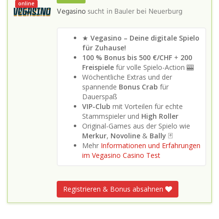
online
Vegasino
sucht in
Bauler bei Neuerburg
★
Vegasino – Deine digitale Spielo
für Zuhause!
100 % Bonus bis 500 €/CHF
+
200
Freispiele
für volle Spielo-Action 🎰
Wöchentliche Extras und der
spannende
Bonus Crab
für
Dauerspaß
VIP-Club
mit Vorteilen für echte
Stammspieler und
High Roller
Original-Games aus der Spielo wie
Merkur
,
Novoline
&
Bally
🃏
Mehr
Informationen und Erfahrungen
im Vegasino Casino Test
Registrieren & Bonus absahnen