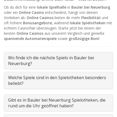
Ob du dich für eine
lokale Spielhalle
in
Bauler bei Neuerburg
oder ein
Online Casino
entscheidest, hängt von deinen
Vorlieben ab.
Online Casinos
bieten dir mehr
Flexibilität
und
oft höhere
Bonusangebote
, während
lokale Spielotheken
mit
echtem Casinoflair überzeugen. Starte jetzt bei einem der
besten
Online Casinos
aus unserem Vergleich und genieße
spannende Automatenspiele
sowie
großzügige Boni
!
Wo finde ich die nächste Spielo in Bauler bei
Neuerburg?
Welche Spiele sind in den Spielotheken besonders
beliebt?
Gibt es in Bauler bei Neuerburg Spielotheken, die
rund um die Uhr geöffnet haben?