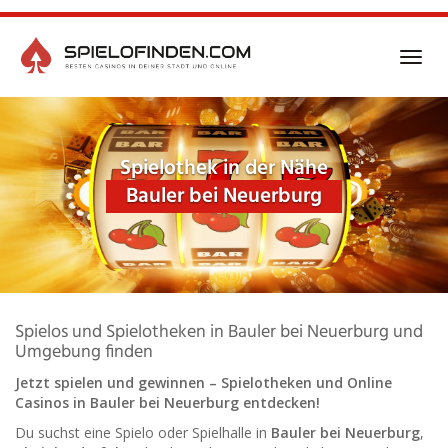
Skip
to
main
Toggl
content
navig
Spielothek in der Nähe
Bauler bei Neuerburg
Spielos und Spielotheken in Bauler bei Neuerburg und
Umgebung finden
Jetzt spielen und gewinnen – Spielotheken und Online
Casinos in Bauler bei Neuerburg entdecken!
Du suchst eine Spielo oder Spielhalle in
Bauler bei Neuerburg
,