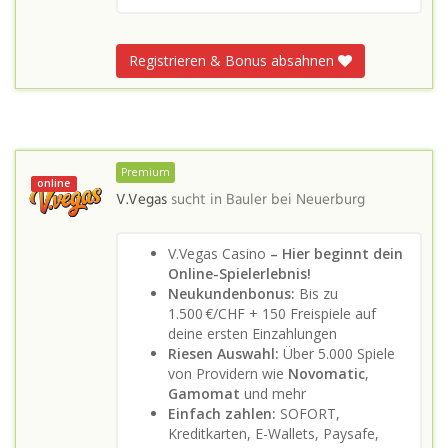
Registrieren & Bonus absahnen
Premium
online
V.Vegas
sucht in
Bauler bei Neuerburg
V.Vegas Casino
– Hier beginnt dein
Online-Spielerlebnis!
Neukundenbonus:
Bis zu
1.500 €/CHF + 150 Freispiele auf
deine ersten Einzahlungen
Riesen Auswahl:
Über 5.000 Spiele
von Providern wie
Novomatic
,
Gamomat
und mehr
Einfach zahlen:
SOFORT,
Kreditkarten, E-Wallets, Paysafe,