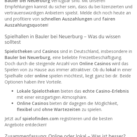
Bauler bei Neuerburg
verfügbar sind. Mit unseren
Empfehlungen kannst du sicher sein, dass du bei lizenzierten und
vertrauenswürdigen Anbietern spielst. Melde dich noch heute an
und profitiere von
schnellen Auszahlungen
und
fairen
Auszahlungsquoten
!
Spielhallen in Bauler bei Neuerburg – Was du wissen
solltest
Spielotheken
und
Casinos
sind in Deutschland, insbesondere in
Bauler bei Neuerburg
, eine beliebte Freizeitbeschäftigung.
Doch durch die steigende Anzahl von
Online Casinos
wird das
Spielen von zu Hause aus immer attraktiver. Ob du
lokal
in einer
Spielhalle oder
online
spielen möchtest, liegt ganz bei dir. Beide
Optionen haben ihre Vorteile.
Lokale Spielotheken
bieten das
echte Casino-Erlebnis
mit einer einzigartigen Atmosphäre.
Online Casinos
bieten dir dagegen die Möglichkeit,
flexibel
und
ohne Wartezeiten
zu spielen.
Jetzt auf
spielofinden.com
registrieren und die besten
Angebote entdecken!
Zusammenfassung: Online oder lokal – Was ist besser?