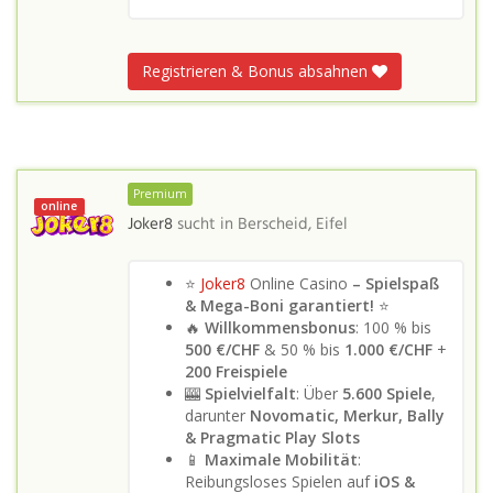
Registrieren & Bonus absahnen
Premium
online
Joker8
sucht in
Berscheid, Eifel
⭐
Joker8
Online Casino
– Spielspaß
& Mega-Boni garantiert!
⭐
🔥
Willkommensbonus
: 100 % bis
500 €/CHF
& 50 % bis
1.000 €/CHF
+
200 Freispiele
🎰
Spielvielfalt
: Über
5.600 Spiele
,
darunter
Novomatic, Merkur, Bally
& Pragmatic Play Slots
📱
Maximale Mobilität
:
Reibungsloses Spielen auf
iOS &