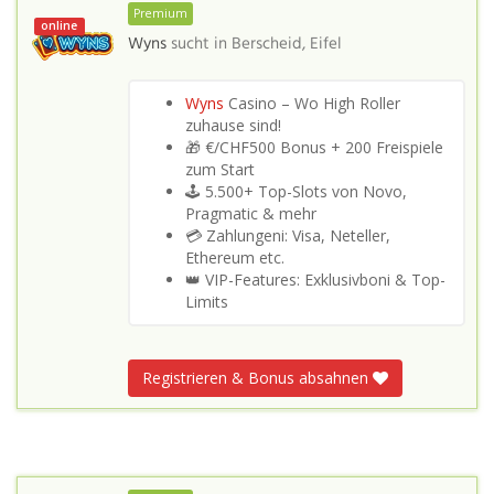
Premium
online
Wyns
sucht in
Berscheid, Eifel
Wyns
Casino – Wo High Roller
zuhause sind!
🎁 €/CHF500 Bonus + 200 Freispiele
zum Start
🕹️ 5.500+ Top-Slots von Novo,
Pragmatic & mehr
💳 Zahlungeni: Visa, Neteller,
Ethereum etc.
👑 VIP-Features: Exklusivboni & Top-
Limits
Registrieren & Bonus absahnen