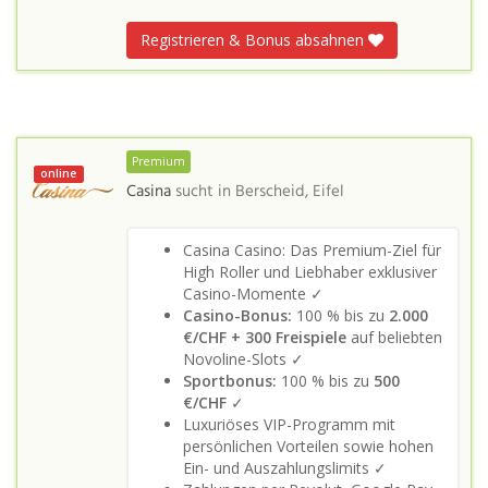
Registrieren & Bonus absahnen
Premium
online
Casina
sucht in
Berscheid, Eifel
Casina Casino: Das Premium-Ziel für
High Roller und Liebhaber exklusiver
Casino-Momente ✓
Casino-Bonus:
100 % bis zu
2.000
€/CHF + 300 Freispiele
auf beliebten
Novoline-Slots ✓
Sportbonus:
100 % bis zu
500
€/CHF
✓
Luxuriöses VIP-Programm mit
persönlichen Vorteilen sowie hohen
Ein- und Auszahlungslimits ✓