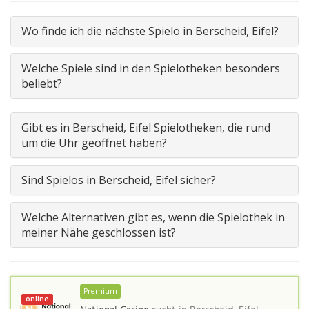
Wo finde ich die nächste Spielo in Berscheid, Eifel?
Welche Spiele sind in den Spielotheken besonders
beliebt?
Gibt es in Berscheid, Eifel Spielotheken, die rund
um die Uhr geöffnet haben?
Sind Spielos in Berscheid, Eifel sicher?
Welche Alternativen gibt es, wenn die Spielothek in
meiner Nähe geschlossen ist?
Premium
online