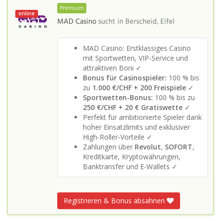
Premium
online
MAD Casino
sucht in
Berscheid, Eifel
MAD Casino: Erstklassiges Casino
mit Sportwetten, VIP-Service und
attraktiven Boni ✓
Bonus für Casinospieler:
100 % bis
zu
1.000 €/CHF + 200 Freispiele
✓
Sportwetten-Bonus:
100 % bis zu
250 €/CHF + 20 € Gratiswette
✓
Perfekt für ambitionierte Spieler dank
hoher Einsatzlimits und exklusiver
High-Roller-Vorteile ✓
Zahlungen über
Revolut
,
SOFORT
,
Kreditkarte, Kryptowährungen,
Banktransfer und E-Wallets ✓
Registrieren & Bonus absahnen