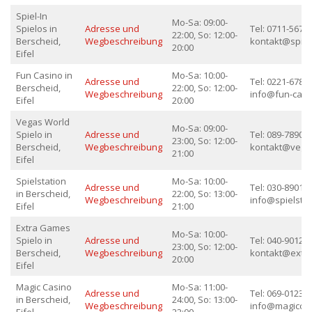
Spiel-In
Mo-Sa: 09:00-
Spielos in
Adresse und
Tel: 0711-56789
22:00, So: 12:00-
Berscheid,
Wegbeschreibung
kontakt@spiel-
20:00
Eifel
Fun Casino in
Mo-Sa: 10:00-
Adresse und
Tel: 0221-67890
Berscheid,
22:00, So: 12:00-
Wegbeschreibung
info@fun-casi
Eifel
20:00
Vegas World
Mo-Sa: 09:00-
Spielo in
Adresse und
Tel: 089-789012
23:00, So: 12:00-
Berscheid,
Wegbeschreibung
kontakt@vega
21:00
Eifel
Spielstation
Mo-Sa: 10:00-
Adresse und
Tel: 030-890123
in Berscheid,
22:00, So: 13:00-
Wegbeschreibung
info@spielstat
Eifel
21:00
Extra Games
Mo-Sa: 10:00-
Spielo in
Adresse und
Tel: 040-901234
23:00, So: 12:00-
Berscheid,
Wegbeschreibung
kontakt@extr
20:00
Eifel
Magic Casino
Mo-Sa: 11:00-
Adresse und
Tel: 069-012345
in Berscheid,
24:00, So: 13:00-
Wegbeschreibung
info@magiccas