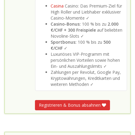
Casina
Casino: Das Premium-Ziel für
High Roller und Liebhaber exklusiver
Casino-Momente ✓
Casino-Bonus:
100 % bis zu
2.000
€/CHF + 300 Freispiele
auf beliebten
Novoline-Slots ✓
Sportbonus:
100 % bis zu
500
€/CHF
✓
Luxuriöses VIP-Programm mit
persönlichen Vorteilen sowie hohen
Ein- und Auszahlungslimits ✓
Zahlungen per Revolut, Google Pay,
Kryptowährungen, Kreditkarten und
weiteren Methoden ✓
Registrieren & Bonus absahnen