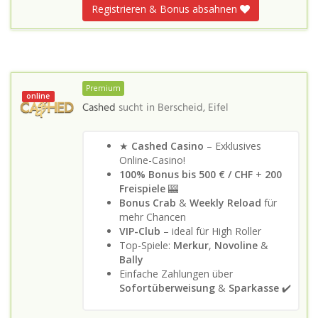
Registrieren & Bonus absahnen
Premium
online
Cashed
sucht in
Berscheid, Eifel
★
Cashed Casino
– Exklusives
Online-Casino!
100% Bonus bis 500 €
/ CHF
+
200
Freispiele
🎰
Bonus Crab
&
Weekly Reload
für
mehr Chancen
VIP-Club
– ideal für High Roller
Top-Spiele:
Merkur
,
Novoline
&
Bally
Einfache Zahlungen über
Sofortüberweisung
&
Sparkasse
✔️