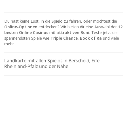
Du hast keine Lust, in die Spielo zu fahren, oder möchtest die
Online-Optionen
entdecken? Wir bieten dir eine Auswahl der
12
besten Online Casinos
mit
attraktiven Boni
. Teste jetzt die
spannendsten Spiele wie
Triple Chance
,
Book of Ra
und viele
mehr.
Landkarte mit allen Spielos in Berscheid, Eifel
Rheinland-Pfalz und der Nähe