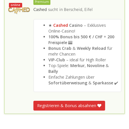
Premium
online
Cashed
sucht in
Berscheid, Eifel
★
Cashed
Casino
– Exklusives
Online-Casino!
100% Bonus bis 500 €
/ CHF
+
200
Freispiele
🎰
Bonus Crab
&
Weekly Reload
für
mehr Chancen
VIP-Club
– ideal für High Roller
Top-Spiele:
Merkur
,
Novoline
&
Bally
Einfache Zahlungen über
Sofortüberweisung
&
Sparkasse
✔️
Registrieren & Bonus absahnen