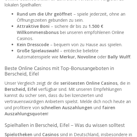
lokalen Spielhallen:
Rund um die Uhr geöffnet
– spiele jederzeit, ohne an
Öffnungszeiten gebunden zu sein.
Attraktive Boni
– sichere dir bis zu
1.500 €
Willkommensbonus
bei unseren empfohlenen Online
Casinos.
Kein Dresscode
– bequem von zu Hause aus spielen.
Große Spielauswahl
– entdecke beliebte
Automatenspiele wie
Merkur
,
Novoline
oder
Bally Wulff
.
Beste Online Casinos mit Top-Bonusangeboten in
Berscheid, Eifel
Unser Vergleich zeigt dir die
seriösesten Online Casinos
, die in
Berscheid, Eifel
verfügbar sind. Mit unseren Empfehlungen
kannst du sicher sein, dass du bei lizenzierten und
vertrauenswürdigen Anbietern spielst. Melde dich noch heute an
und profitiere von
schnellen Auszahlungen
und
fairen
Auszahlungsquoten
!
Spielhallen in Berscheid, Eifel – Was du wissen solltest
Spielotheken
und
Casinos
sind in Deutschland, insbesondere in