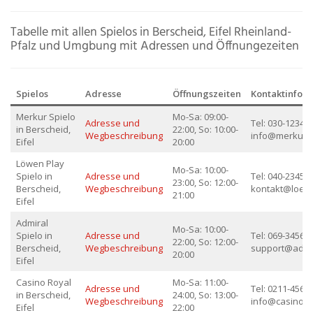
Tabelle mit allen Spielos in Berscheid, Eifel Rheinland-
Pfalz und Umgbung mit Adressen und Öffnungezeiten
Spielos
Adresse
Öffnungszeiten
Kontaktinfor
Merkur Spielo
Mo-Sa: 09:00-
Adresse und
Tel: 030-123456
in Berscheid,
22:00, So: 10:00-
Wegbeschreibung
info@merkur.
Eifel
20:00
Löwen Play
Mo-Sa: 10:00-
Spielo in
Adresse und
Tel: 040-234567
23:00, So: 12:00-
Berscheid,
Wegbeschreibung
kontakt@loew
21:00
Eifel
Admiral
Mo-Sa: 10:00-
Spielo in
Adresse und
Tel: 069-345678
22:00, So: 12:00-
Berscheid,
Wegbeschreibung
support@admi
20:00
Eifel
Casino Royal
Mo-Sa: 11:00-
Adresse und
Tel: 0211-45678
in Berscheid,
24:00, So: 13:00-
Wegbeschreibung
info@casino-r
Eifel
22:00