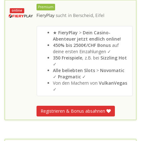
Premium
online
FieryPlay
sucht in
Berscheid, Eifel
★
FieryPlay
>
Dein Casino-
Abenteuer jetzt endlich online!
450% bis 2500€/CHF Bonus
auf
deine ersten Einzahlungen ✓
350 Freispiele
, z.B. bei
Sizzling Hot
✓
Alle beliebten Slots
>
Novomatic
✓
Pragmatic
✓
Von den Machern von
VulkanVegas
✓
Registrieren & Bonus absahnen