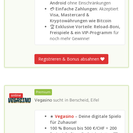
Android
ohne Einschränkungen
💳
Einfache Zahlungen
: Akzeptiert
Visa, Mastercard &
Kryptowährungen wie Bitcoin
🏆
Exklusive Vorteile
:
Reload-Boni,
Freispiele & ein VIP-Programm
für
noch mehr Gewinne!
Registrieren & Bonus absahnen
Premium
online
Vegasino
sucht in
Berscheid, Eifel
★
Vegasino
– Deine digitale Spielo
für Zuhause!
100 % Bonus bis 500 €/CHF
+
200