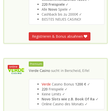
220 Freispiele
✓
Alle
Novo
Spiele ✓
Cashback bis zu 2000€ ✓
BESTES NEUES CASINO!
Registrieren & Bonus absahnen
Premium
online
Verde Casino
sucht in
Berscheid, Eifel
Verde
Casino Bonus
1200 €
✓
220
Freispiele ✓
Keine Limits ✓
Novo Slots wie z.B. Book Of Ra
✓
Online Casino des Monats ✓