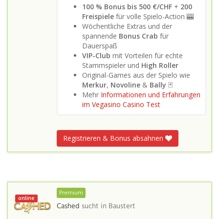
100 % Bonus bis 500 €/CHF
+
200
Freispiele
für volle Spielo-Action 🎰
Wöchentliche Extras und der
spannende
Bonus Crab
für
Dauerspaß
VIP-Club
mit Vorteilen für echte
Stammspieler und
High Roller
Original-Games aus der Spielo wie
Merkur
,
Novoline
&
Bally
🃏
Mehr
Informationen und Erfahrungen
im Vegasino Casino Test
Registrieren & Bonus absahnen
Premium
online
Cashed
sucht in
Baustert