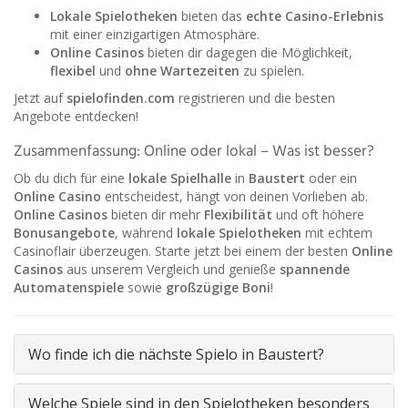
Lokale Spielotheken
bieten das
echte Casino-Erlebnis
mit einer einzigartigen Atmosphäre.
Online Casinos
bieten dir dagegen die Möglichkeit,
flexibel
und
ohne Wartezeiten
zu spielen.
Jetzt auf
spielofinden.com
registrieren und die besten
Angebote entdecken!
Zusammenfassung: Online oder lokal – Was ist besser?
Ob du dich für eine
lokale Spielhalle
in
Baustert
oder ein
Online Casino
entscheidest, hängt von deinen Vorlieben ab.
Online Casinos
bieten dir mehr
Flexibilität
und oft höhere
Bonusangebote
, während
lokale Spielotheken
mit echtem
Casinoflair überzeugen. Starte jetzt bei einem der besten
Online
Casinos
aus unserem Vergleich und genieße
spannende
Automatenspiele
sowie
großzügige Boni
!
Wo finde ich die nächste Spielo in Baustert?
Welche Spiele sind in den Spielotheken besonders