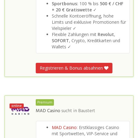
Sportbonus:
100 % bis
500 € / CHF
+ 20 € Gratiswette
✓
Schnelle Kontoeröffnung, hohe
Limits und exklusive Promotionen für
Vielspieler ✓
Flexible Zahlungen mit
Revolut
,
SOFORT
, Crypto, Kreditkarten und
Wallets ✓
Registrieren & Bonus absahnen
Premium
online
MAD Casino
sucht in
Baustert
MAD Casino
: Erstklassiges Casino
mit Sportwetten, VIP-Service und