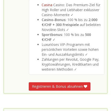
Casina
Casino: Das Premium-Ziel für
High Roller und Liebhaber exklusiver
Casino-Momente ✓
Casino-Bonus:
100 % bis zu
2.000
€/CHF + 300 Freispiele
auf beliebten
Novoline-Slots ✓
Sportbonus:
100 % bis zu
500
€/CHF
✓
Luxuriöses VIP-Programm mit
persönlichen Vorteilen sowie hohen
Ein- und Auszahlungslimits ✓
Zahlungen per Revolut, Google Pay,
Kryptowährungen, Kreditkarten und
weiteren Methoden ✓
Registrieren & Bonus absahnen