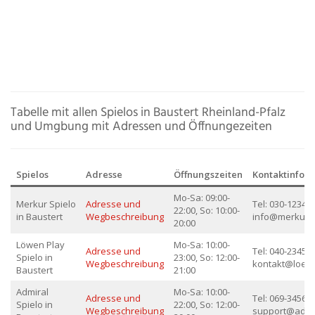
Tabelle mit allen Spielos in Baustert Rheinland-Pfalz
und Umgbung mit Adressen und Öffnungezeiten
Spielos
Adresse
Öffnungszeiten
Kontaktinfor
Mo-Sa: 09:00-
Merkur Spielo
Adresse und
Tel: 030-123456
22:00, So: 10:00-
in Baustert
Wegbeschreibung
info@merkur.
20:00
Löwen Play
Mo-Sa: 10:00-
Adresse und
Tel: 040-234567
Spielo in
23:00, So: 12:00-
Wegbeschreibung
kontakt@loew
Baustert
21:00
Admiral
Mo-Sa: 10:00-
Adresse und
Tel: 069-345678
Spielo in
22:00, So: 12:00-
Wegbeschreibung
support@admi