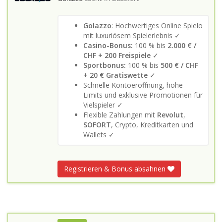
Golazzo
: Hochwertiges Online Spielo
mit luxuriösem Spielerlebnis ✓
Casino-Bonus:
100 % bis
2.000 € /
CHF + 200 Freispiele
✓
Sportbonus:
100 % bis
500 € / CHF
+ 20 € Gratiswette
✓
Schnelle Kontoeröffnung, hohe
Limits und exklusive Promotionen für
Vielspieler ✓
Flexible Zahlungen mit
Revolut
,
SOFORT
, Crypto, Kreditkarten und
Wallets ✓
Registrieren & Bonus absahnen