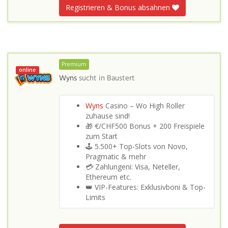
Registrieren & Bonus absahnen
Premium
online
Wyns
sucht in
Baustert
Wyns
Casino – Wo High Roller
zuhause sind!
🎁 €/CHF500 Bonus + 200 Freispiele
zum Start
🕹️ 5.500+ Top-Slots von Novo,
Pragmatic & mehr
💳 Zahlungeni: Visa, Neteller,
Ethereum etc.
👑 VIP-Features: Exklusivboni & Top-
Limits