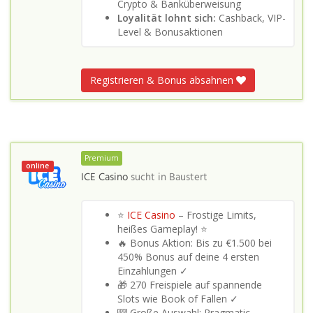
Crypto & Banküberweisung
Loyalität lohnt sich:
Cashback, VIP-
Level & Bonusaktionen
Registrieren & Bonus absahnen
Premium
online
ICE Casino
sucht in
Baustert
⭐
ICE Casino
– Frostige Limits,
heißes Gameplay! ⭐
🔥 Bonus Aktion: Bis zu €1.500 bei
450% Bonus auf deine 4 ersten
Einzahlungen ✓
🎁 270 Freispiele auf spannende
Slots wie Book of Fallen ✓
🎰 Große Auswahl: Pragmatic,