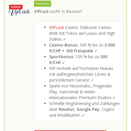
Premium
online
VIPLuck
sucht in
Baustert
VIPLuck
Casino: Exklusive Casino-
Welt mit Fokus auf Luxus und High
Stakes ✓
Casino-Bonus:
100 % bis zu
2.000
€/CHF + 300 Freispiele
✓
Sportbonus:
100 % bis zu
500
€/CHF
✓
VIP-Vorteile auf höchstem Niveau
mit außergewöhnlichen Limits &
persönlichem Service ✓
Spiele von Novomatic, Pragmatic
Play, Gamomat & vielen
internationalen Premium-Studios ✓
Schnelle Registrierung und Zahlungen
über
Revolut
,
Google Pay
, Crypto
und Kreditkarten ✓