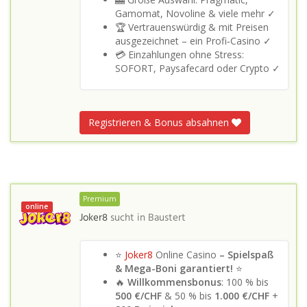
Gamomat, Novoline & viele mehr ✓
🏆 Vertrauenswürdig & mit Preisen
ausgezeichnet – ein Profi‑Casino ✓
💳 Einzahlungen ohne Stress:
SOFORT, Paysafecard oder Crypto ✓
Registrieren & Bonus absahnen
Premium
online
Joker8
sucht in
Baustert
⭐
Joker8
Online Casino
– Spielspaß
& Mega-Boni garantiert!
⭐
🔥
Willkommensbonus
: 100 % bis
500 €/CHF
& 50 % bis
1.000 €/CHF
+