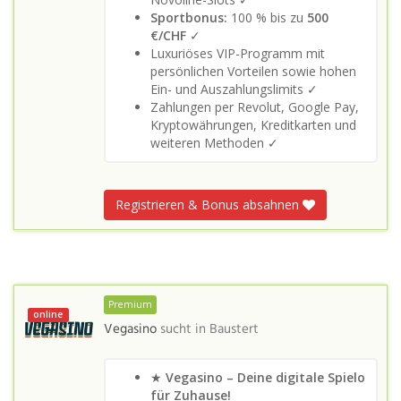
Sportbonus:
100 % bis zu
500
€/CHF
✓
Luxuriöses VIP-Programm mit
persönlichen Vorteilen sowie hohen
Ein- und Auszahlungslimits ✓
Zahlungen per Revolut, Google Pay,
Kryptowährungen, Kreditkarten und
weiteren Methoden ✓
Registrieren & Bonus absahnen
Premium
online
Vegasino
sucht in
Baustert
★
Vegasino – Deine digitale Spielo
für Zuhause!