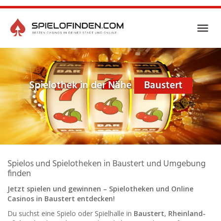
Skip
to
main
Toggl
content
navig
Spielothek in der Nähe
Baustert
Spielos und Spielotheken in Baustert und Umgebung
finden
Jetzt spielen und gewinnen – Spielotheken und Online
Casinos in Baustert entdecken!
Du suchst eine Spielo oder Spielhalle in
Baustert
,
Rheinland-